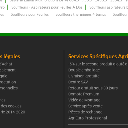
es
Batterie Zanon Multifonctions Drive 604.S - 750.S - 1450.S - 1504.S - 
Pro
Souffleurs - Aspirateurs pour Feuilles À Dos
Souffleurs aspirateurs b
les
Souffleurs pour Feuilles
Souffleurs thermiques 4 temps
Souffleur
 légales
Services Spécifiques Agr
d'Achat
-5% sur le second produit ajouté a
paiement
Double emballage
gale
Livraison gratuite
tractation
Centre SAV
rsonnelles
Retour gratuit sous 30 jours
Compte Premium
cies
Vidéo de Montage
 des cookies
Service après-vente
rie 2014-2020
Pièces de rechange
AgriEuro Professional