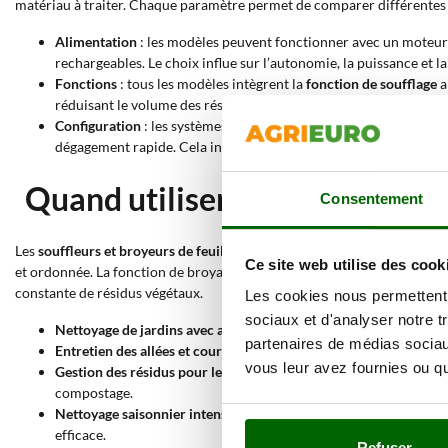
matériau à traiter. Chaque paramètre permet de comparer différentes so
Alimentation
: les modèles peuvent fonctionner avec un moteu
rechargeables. Le choix influe sur l’autonomie, la puissance et la 
Fonctions
: tous les modèles intègrent la
fonction de soufflage
a
réduisant le volume des résidus.
Configuration
: les systèmes à
conversion rapide
permettent de p
dégagement rapide. Cela influence la rapidité d’utilisation, nota
Quand utiliser un souffleur et 
Consentement
Les
souffleurs et broyeurs de feuilles
sont conçus pour effectuer succe
Ce site web utilise des cook
et ordonnée. La fonction de broyage intégrée permet de réduire consid
constante de résidus végétaux.
Les cookies nous permettent d
sociaux et d'analyser notre t
Nettoyage de jardins avec arbres
: le
broyeur de feuilles de jard
partenaires de médias sociaux
Entretien des allées et cours
: le
broyeur de feuilles et souffleur 
vous leur avez fournies ou qu'
Gestion des résidus pour le compostage
: la fonction de
broyer l
compostage.
Nettoyage saisonnier intensif
: en période automnale, la combina
efficace.
Refuser