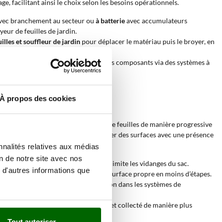
, facilitant ainsi le choix selon les besoins opérationnels.
vec branchement au secteur ou
à batterie
avec accumulateurs
yeur de feuilles de jardin.
illes et souffleur de jardin
pour déplacer le matériau puis le broyer, en
n
nécessitent le démontage de certains composants via des systèmes à
À propos des cookies
de travailler sur des accumulations de feuilles de manière progressive
rement adaptés à l’entretien saisonnier des surfaces avec une présence
nnalités relatives aux médias
on de notre site avec nos
ion du volume facilite la collecte et limite les vidanges du sac.
 d'autres informations que
’aspirer avec broyage, obtenant une surface propre en moins d’étapes.
a décomposition et facilite l’intégration dans les systèmes de
lumineuses ; le matériau est réduit et collecté de manière plus
Tout autoriser