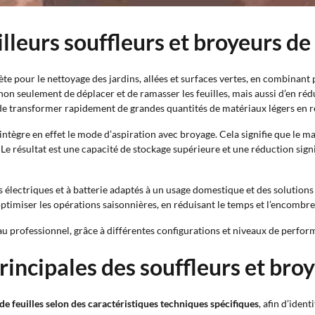
lleurs souffleurs et broyeurs de 
e pour le nettoyage des jardins, allées et surfaces vertes, en combinant
non seulement de déplacer et de ramasser les feuilles, mais aussi d’en ré
t de transformer rapidement de grandes quantités de matériaux légers en r
intègre en effet le mode d’aspiration avec broyage. Cela signifie que le ma
. Le résultat est une capacité de stockage supérieure et une réduction signi
s électriques et à batterie adaptés à un usage domestique et des solution
timiser les opérations saisonnières, en réduisant le temps et l’encombrem
 au professionnel, grâce à différentes configurations et niveaux de perfo
incipales des souffleurs et broy
 de feuilles selon des caractéristiques techniques spécifiques
, afin d’ident