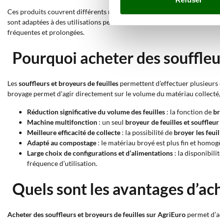
Ces produits couvrent différents niveaux d’utilisation. Les modèles
en
sont adaptées à des utilisations peu fréquentes mais sur des volumes p
fréquentes et prolongées.
Pourquoi acheter des souffleur
Les
souffleurs et broyeurs de feuilles
permettent d’effectuer plusieurs 
broyage permet d’agir directement sur le volume du matériau collecté, 
Réduction significative du volume des feuilles
: la fonction de
b
Machine multifonction
: un seul
broyeur de feuilles et souffleur
Meilleure efficacité de collecte
: la possibilité de
broyer les feui
Adapté au compostage
: le matériau broyé est plus fin et homog
Large choix de configurations et d’alimentations
: la disponibil
fréquence d’utilisation.
Quels sont les avantages d’ach
Acheter des souffleurs et broyeurs de feuilles sur AgriEuro
permet d’ac