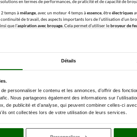
lutions en termes de performances, de praticité et de capacité de broyage
r 2 temps à
mélange
, avec un moteur 4 temps à
essence
, être
électriques
a
continuité de travail, des aspects importants lors de l’utilisation d’un bro
insi que l’
aspiration avec broyage
. Cela permet d’utiliser le
broyeur de feu
asser du soufflage à l’aspiration sans outils ; ceux à
double configuratio
mment lors de l’alternance des phases de travail.
broyeur de feuilles ?
Détails
ssivement les opérations de
soufflage, aspiration et broyage
, permettant 
ies.
érablement le volume du matériau collecté, rendant ces outils particuliè
e personnaliser le contenu et les annonces, d'offrir des fonctio
rafic. Nous partageons également des informations sur l'utilisati
in
permet d’aspirer et de broyer de grandes quantités de feuilles ; la réduct
, de publicité et d'analyse, qui peuvent combiner celles-ci avec
de jardin
permet d’abord de regrouper le matériau par soufflage puis de l
ils ont collectées lors de votre utilisation de leurs services.
es feuilles avec un souffleur
produit un matériau plus fin ; cela favorise l
ison de l’aspiration et du broyage permet de traiter des accumulations vo
Personnaliser