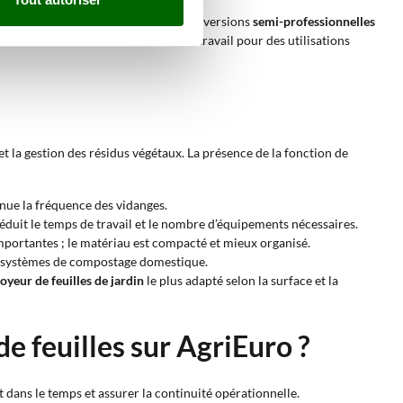
onnelles sur de petites surfaces. Les versions
semi-professionnelles
ances élevées et une continuité de travail pour des utilisations
t la gestion des résidus végétaux. La présence de la fonction de
inue la fréquence des vidanges.
réduit le temps de travail et le nombre d’équipements nécessaires.
portantes ; le matériau est compacté et mieux organisé.
les systèmes de compostage domestique.
oyeur de feuilles de jardin
le plus adapté selon la surface et la
e feuilles sur AgriEuro ?
 dans le temps et assurer la continuité opérationnelle.