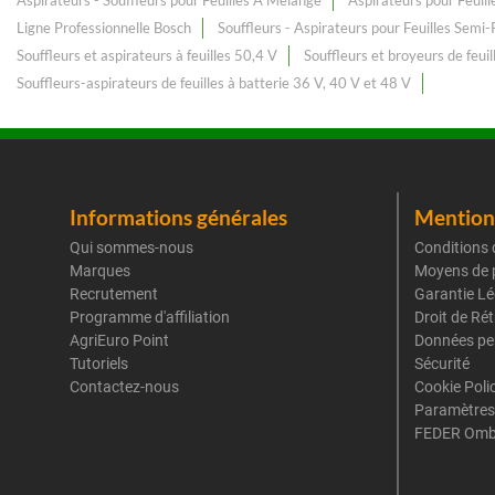
Aspirateurs - Souffleurs pour Feuilles À Mélange
Aspirateurs pour Feuill
Ligne Professionnelle Bosch
Souffleurs - Aspirateurs pour Feuilles Semi-
Souffleurs et aspirateurs à feuilles 50,4 V
Souffleurs et broyeurs de feuil
Souffleurs-aspirateurs de feuilles à batterie 36 V, 40 V et 48 V
Informations générales
Mentions
Qui sommes-nous
Conditions 
Marques
Moyens de 
Recrutement
Garantie Lé
Programme d'affiliation
Droit de Ré
AgriEuro Point
Données pe
Tutoriels
Sécurité
Contactez-nous
Cookie Poli
Paramètres
FEDER Omb