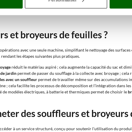
trée de gamme et pour particuliers
conviennent à des interventions occasi
lus importants de feuilles. Les modèles
professionnels
offrent des perform
s et broyeurs de feuilles ?
opérations avec une seule machine, simplifiant le nettoyage des surfaces e
rendant les étapes suivantes plus pratiques.
royage
réduit le matériau aspiré ; cela augmente la capacité du sac et dim
 de jardin
permet de passer du soufflage à la collecte avec broyage ; cela 
lles avec un souffleur
permet de travailler même sur des accumulations im
ène ; cela facilite les processus de décomposition et l’intégration dans 
ité de modèles électriques, à batterie et thermiques permet de choisir le
br
eter des souffleurs et broyeurs d
céder à un service structuré, conçu pour soutenir l’utilisation du produit