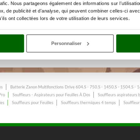
rafic. Nous partageons également des informations sur l'utilisati
, de publicité et d'analyse, qui peuvent combiner celles-ci avec
ils ont collectées lors de votre utilisation de leurs services.
ien des extérieurs
Avec une gam
mi-Pro
au meilleur prix web.
Personnaliser
s Semi-Pro
, constamment enrichi et mis à jour.
es
Batterie Zanon Multifonctions Drive 604.S - 750.S - 1450.S - 1504.S - 
Pro
Souffleurs - Aspirateurs pour Feuilles À Dos
Souffleurs aspirateurs b
les
Souffleurs pour Feuilles
Souffleurs thermiques 4 temps
Souffleur