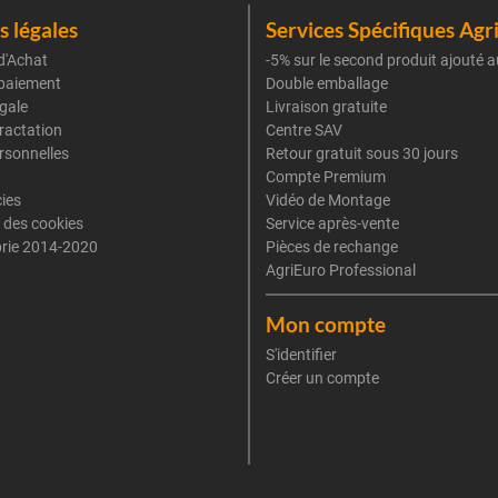
 légales
Services Spécifiques Agr
d'Achat
-5% sur le second produit ajouté a
paiement
Double emballage
gale
Livraison gratuite
tractation
Centre SAV
rsonnelles
Retour gratuit sous 30 jours
Compte Premium
cies
Vidéo de Montage
 des cookies
Service après-vente
rie 2014-2020
Pièces de rechange
AgriEuro Professional
Mon compte
S'identifier
Créer un compte