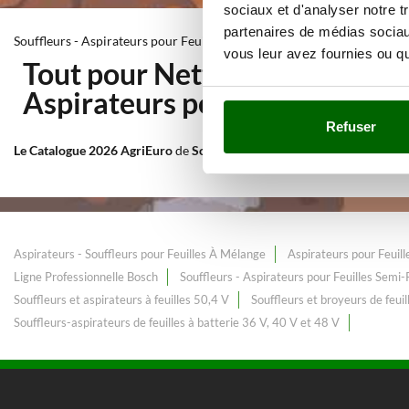
sociaux et d'analyser notre t
partenaires de médias sociaux
Souffleurs - Aspirateurs pour Feuilles Semi-Pro
vous leur avez fournies ou qu'
Tout pour Nettoyage et entret
Aspirateurs pour Feuilles Se
Refuser
Le Catalogue 2026 AgriEuro
de
Souffleurs - Aspirateurs pour Feuille
Aspirateurs - Souffleurs pour Feuilles À Mélange
Aspirateurs pour Feuill
Ligne Professionnelle Bosch
Souffleurs - Aspirateurs pour Feuilles Semi-
Souffleurs et aspirateurs à feuilles 50,4 V
Souffleurs et broyeurs de feuil
Souffleurs-aspirateurs de feuilles à batterie 36 V, 40 V et 48 V