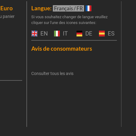
iEuro
Langue:
New
Français / FR
u panier
Inscr
Si vous souhaitez changer de langue veuillez
cliquer sur l'une des icones suivantes:
part
obti
EN
IT
DE
ES
Emai
Avis de consommateurs
Une er
J'
retent
Consulter tous les avis