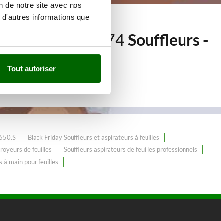
on de notre site avec nos
 d'autres informations que
me de plus de 174
Souffleurs -
Tout autoriser
1650.S
Black Friday Souffleurs et aspirateurs à feuilles
royeurs de feuilles
Souffleurs aspirateurs de feuilles professionnels
s à main pour feuilles