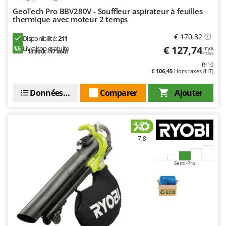
GeoTech Pro BBV280V - Souffleur aspirateur à feuilles
thermique avec moteur 2 temps
€ 170,32
Disponibilité:
211
€ 127,74
Livraison gratuite
TVA
13 août - 17 août
Inclus
R-10
€ 106,45
Hors taxes (HT)
Données techniques
Comparer
Ajouter
7,8
Semi-Pro