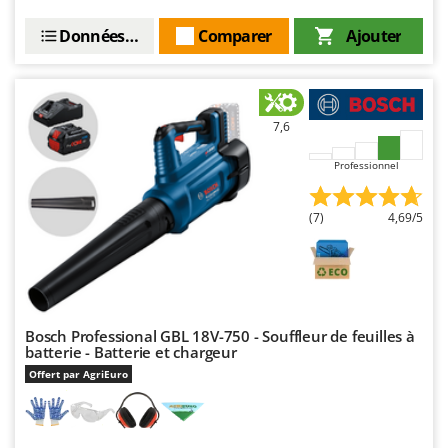
Master
Données techniques
Comparer
Ajouter
Mastercook
Masterpro
McCulloch
7,6
MCH
Michelin
Professionnel
Mille
(7)
4,69/5
Minox
Mockmill
More than chef
MOSA
Bosch Professional GBL 18V-750 - Souffleur de feuilles à
MOVA
batterie - Batterie et chargeur
Mowox
Offert par AgriEuro
MTD