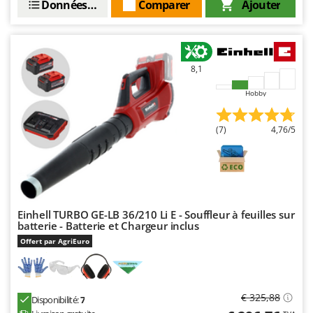
Données techniques
Comparer
Ajouter
8,1
Hobby
(7)
4,76/5
Einhell TURBO GE-LB 36/210 Li E - Souffleur à feuilles sur
batterie - Batterie et Chargeur inclus
Offert par AgriEuro
€ 325,88
Disponibilité:
7