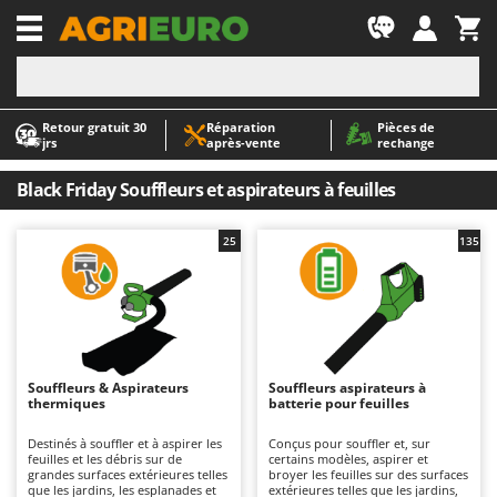
-1
Retour gratuit 30
Réparation
Pièces de
A
A
jrs
après‑vente
rechange
Abris de jardin
ABAC
Accessoires pour tracteurs tondeuses autoportés
AgriEuro Premium
Black Friday Souffleurs et aspirateurs à feuilles
Aérateurs Scarificateurs pour gazon
AgriEuro TOP-LINE
25
135
Arracheuses de pommes de terre pour tracteur
AGT
Aspirateurs - Balais Électriques
Aima
Aspirateurs à cendres
Airmec
Aspirateurs à feuilles sur roues
AL-KO
Aspirateurs de piscine
ALA 2000
Souffleurs & Aspirateurs
Souffleurs aspirateurs à
thermiques
batterie pour feuilles
Aspirateurs Multifonctions
Alce
Destinés à souffler et à aspirer les
Conçus pour souffler et, sur
Atomiseurs agricoles pour tracteurs
Alpina
feuilles et les débris sur de
certains modèles, aspirer et
grandes surfaces extérieures telles
broyer les feuilles sur des surfaces
Atomiseurs pour traitements
Ama
que les jardins, les esplanades et
extérieures telles que les jardins,