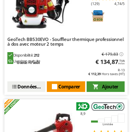
Seven Italy
(129)
4,74/5
Shark
Silky
Simatech
Sirman
GeoTech BB530EVO - Souffleur thermique professionnel
à dos avec moteur 2 temps
Skil
€ 179,83
Disponibilité:
212
Smartwood
€ 134,87
Livraison gratuite
TVA
13 août - 17 août
Smeg
Inclus
R-13
Snapper
€ 112,39
Hors taxes (HT)
Solidur
Données techniques
Comparer
Ajouter
Spice Electronics
+1000 VENDUS
Spiralmac
PROMO
Spring Protezione
8,9
Spyro
Limitée
Stanley