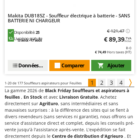
Makita DUB185Z - Souffleur électrique à batterie - SANS
BATTERIE NI CHARGEUR
€ 121,47
Disponibilité:
25
€ 89,39
Livraison gratuite
TVA
13 août - 17 août
Inclus
R-0
€ 74,49
Hors taxes (HT)
Données techniques
Comparer
Ajouter
1
2
3
4
1-20
de 177 Souffleurs aspirateurs pour Feuilles
La gamme 2026 de
Black Friday Souffleurs et aspirateurs à
feuilles
,
En Stock
et avec
Livraison Gratuite
. Achetez
directement sur
AgriEuro
, sans intermédiaires et sans
mauvaises surprises : à la différence des sites qui se fient à
divers revendeurs (sans services ni garantie), nous offrons un
service d'assistance direct et complet, depuis les conseils pré-
vente jusqu'à l'assistance après-vente. L'expédition se fait
directement depuis le
Centre de distribution d'Agrieuro
. Et