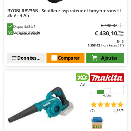
RYOBI RBV36B - Souffleur aspirateur et broyeur sans fil
36 V - 4 Ah
€ 492,87
Disponibilité:
1
€ 430,10
Livraison gratuite
TVA
13 août - 17 août
Inclus
R-13
€ 358,42
Hors taxes (HT)
Données techniques
Comparer
Ajouter
7,3
Hobby
(7)
4,86/5