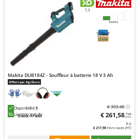
Worx
7,3
Y
Yard Force
Hobby
Z
Zanon
Zephir
ZGrills
Zodiac
Makita DUB184Z - Souffleur à batterie 18 V 3 Ah
Zomax
Offert par AgriEuro
€ 303,48
Disponibilité:
5
€ 261,58
Livraison gratuite
TVA
13 août - 17 août
Inclus
R-6
€ 217,98
Hors taxes (HT)