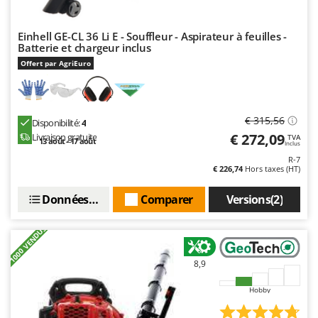
Resto Italia
Ribimex
Einhell GE-CL 36 Li E - Souffleur - Aspirateur à feuilles -
Batterie et chargeur inclus
Ripartrak
Offert par AgriEuro
Ritter
River Systems
Robomow
€ 315,56
Disponibilité:
4
Rossofuoco
€ 272,09
Livraison gratuite
TVA
13 août - 17 août
Inclus
Rover Pompe
R-7
€ 226,74
Hors taxes (HT)
Royal Food
Ryobi
Données techniques
Comparer
Versions(2)
S
+1000 VENDUS
S.T.P.
Santos
8,9
Sbaraglia
Hobby
Schnitzer