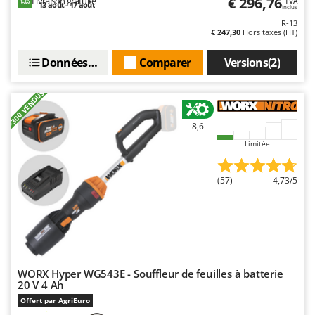
€ 296,76
Livraison gratuite
TVA
13 août - 17 août
Inclus
R-13
€ 247,30
Hors taxes (HT)
Données techniques
Comparer
Versions(2)
+300 VENDUS
8,6
Limitée
(57)
4,73/5
WORX Hyper WG543E - Souffleur de feuilles à batterie
20 V 4 Ah
Offert par AgriEuro