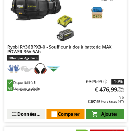
Troy-Bilt
U
Udor
Unger
V
Verdemax
Ryobi RY36BPXB-0 - Souffleur à dos à batterie MAX
POWER 36V 6Ah
Vesco
Offert par AgriEuro
Volpi
W
Waldner
-10%
€ 529,99
Disponibilité:
3
€ 476,99
Livraison gratuite
TVA
Weber
13 août - 17 août
Inclus
WIDU
R-0
€ 397,49
Hors taxes (HT)
Wiper EcoRobot
Données techniques
Comparer
Ajouter
Wolf Garten
Wortex