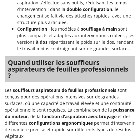
aspiration s’effectue sans outils, réduisant les temps
Stiga
d’intervention ; dans la
double configuration
, le
Stocker
changement se fait via des attaches rapides, avec une
Sunseeker
structure plus articulée.
Configuration
: les modèles à
soufflage à main
sont
plus compacts et adaptés aux interventions ciblées ; les
T
Tecla
versions
à dos
répartissent le poids sur le dos, rendant
le travail moins contraignant sur de grandes surfaces.
TecnoGen
Tellarini Pompe
Quand utiliser les souffleurs
aspirateurs de feuilles professionnels
Telwin
?
Tenco
Tineco
Les
souffleurs aspirateurs de feuilles professionnels
sont
Titania
conçus pour des opérations intensives sur de grandes
surfaces, où une capacité de travail élevée et une continuité
Tornado
opérationnelle sont requises. La combinaison de la
puissance
Tre Spade
du moteur
, de la
fonction d’aspiration avec broyage
et des
différentes
configurations ergonomiques
permet d’intervenir
Trev - Abrek - TecnoVIR
de manière précise et rapide sur différents types de résidus
Trotec
végétaux.