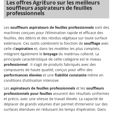
Les offres AgriEuro sur les meilleurs
Oriental Koshin
souffleurs aspirateurs de feuilles
Outdoorchef
professionnels
P
Palazzetti
Les
souffleurs aspirateurs de feuilles professionnels
sont des
Palumbo Pavi
machines conçues pour l’élimination rapide et efficace des
feuilles, des débris et des résidus végétaux sur toute surface
Partisani
extérieure. Ces outils combinent la fonction de
soufflage
avec
Paterlini
celle d’
aspiration
et, dans les modèles les plus complets,
intègrent également le
broyage
du matériau collecté. La
Philips
principale caractéristique de cette catégorie est le niveau
Pramac
professionnel
: il s’agit de produits fabriqués avec des
composants de haute qualité, conçus pour offrir des
Prismafood
performances élevées
et une
fiabilité constante
même en
conditions d’utilisation intensive.
R
R.G.V.
Les
aspirateurs de feuilles professionnels
et les
souffleurs
Rato
professionnels pour feuilles
assurent des résultats uniformes
et précis, avec une vitesse de travail élevée. La capacité de
Reber
déplacer de grands volumes d’air permet d’intervenir sur des
Redback
surfaces étendues en réduisant les temps d’opération. Dans