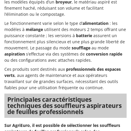
les modèles équipés d’un
broyeur
, le matériau aspiré est
Resto Italia
finement haché, réduisant son volume et facilitant
Ribimex
l’élimination ou le compostage.
Ripartrak
Le fonctionnement varie selon le type d’
alimentation
: les
Ritter
modèles à
mélange
utilisent des moteurs 2 temps offrant une
puissance constante ; les versions à
batterie
assurent un
River Systems
fonctionnement plus silencieux et une plus grande liberté de
Robomow
mouvement. Le passage du mode
soufflage
au mode
aspiration
s’effectue via des systèmes de
conversion rapide
Rossofuoco
ou des configurations avec attaches rapides.
Rover Pompe
Ces produits sont destinés aux
professionnels des espaces
Royal Food
verts
, aux agents de maintenance et aux opérateurs
Ryobi
travaillant sur de grandes surfaces, nécessitant des outils
fiables pour une utilisation fréquente ou continue.
S
Principales caractéristiques
S.T.P.
techniques des souffleurs aspirateurs
Santos
de feuilles professionnels
Sbaraglia
Schnitzer
Sur AgriEuro, il est possible de sélectionner les souffleurs