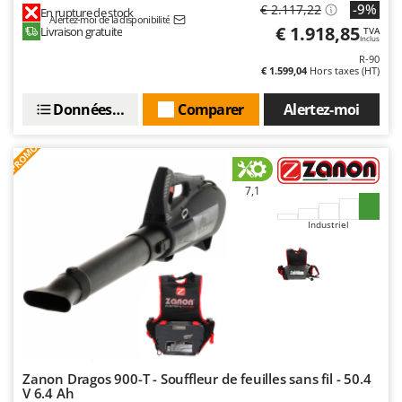
-9%
Master
€ 2.117,22
En rupture de stock
Alertez-moi de la disponibilité
€ 1.918,85
Livraison gratuite
TVA
Mastercook
Inclus
R-90
Masterpro
€ 1.599,04
Hors taxes (HT)
McCulloch
Données techniques
Comparer
Alertez-moi
MCH
Michelin
PROMO
Mille
7,1
Minox
Mockmill
Industriel
More than chef
MOSA
MOVA
Mowox
MTD
Zanon Dragos 900-T - Souffleur de feuilles sans fil - 50.4
V 6.4 Ah