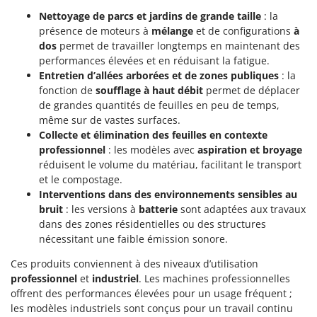
Troy-Bilt
Nettoyage de parcs et jardins de grande taille
: la
présence de moteurs à
mélange
et de configurations
à
U
dos
permet de travailler longtemps en maintenant des
Udor
performances élevées et en réduisant la fatigue.
Unger
Entretien d’allées arborées et de zones publiques
: la
fonction de
soufflage à haut débit
permet de déplacer
V
de grandes quantités de feuilles en peu de temps,
Verdemax
même sur de vastes surfaces.
Vesco
Collecte et élimination des feuilles en contexte
professionnel
: les modèles avec
aspiration et broyage
Volpi
réduisent le volume du matériau, facilitant le transport
et le compostage.
W
Waldner
Interventions dans des environnements sensibles au
bruit
: les versions à
batterie
sont adaptées aux travaux
Weber
dans des zones résidentielles ou des structures
WIDU
nécessitant une faible émission sonore.
Wiper EcoRobot
Ces produits conviennent à des niveaux d’utilisation
professionnel
et
industriel
. Les machines professionnelles
Wolf Garten
offrent des performances élevées pour un usage fréquent ;
Wortex
les modèles industriels sont conçus pour un travail continu