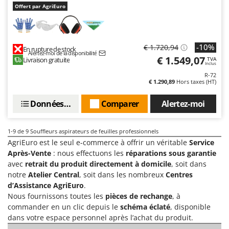
N
New O.M.R.A.
Offert par AgriEuro
Nilfisk
Ninja
-10%
€ 1.720,94
En rupture de stock
Novatec
Alertez-moi de la disponibilité
€ 1.549,07
Livraison gratuite
TVA
Inclus
Novital
R-72
NuAir
€ 1.290,89
Hors taxes (HT)
NuovaFac
Données techniques
Comparer
Alertez-moi
O
Officine Savioli
1-9
de 9 Souffleurs aspirateurs de feuilles professionnels
Oliviero
AgriEuro est le seul e-commerce à offrir un véritable
Service
Après-Vente
: nous effectuons les
réparations sous garantie
Olix
avec
retrait du produit directement à domicile
, soit dans
OMA
notre
Atelier Central
, soit dans les nombreux
Centres
d’Assistance AgriEuro
.
Omas
Nous fournissons toutes les
pièces de rechange
, à
Ompagrill
commander en un clic depuis le
schéma éclaté
, disponible
dans votre espace personnel après l’achat du produit.
Ooni