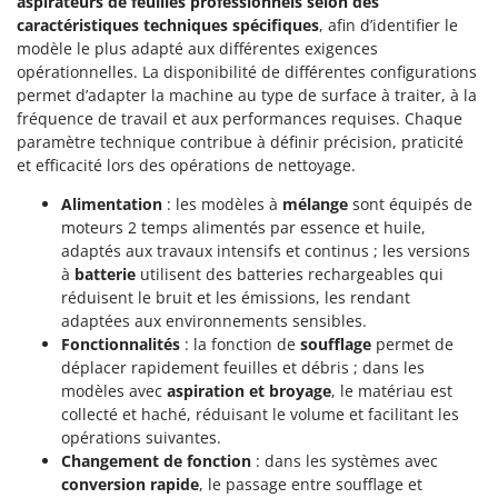
aspirateurs de feuilles professionnels selon des
Seven Italy
caractéristiques techniques spécifiques
, afin d’identifier le
Shark
modèle le plus adapté aux différentes exigences
opérationnelles. La disponibilité de différentes configurations
Silky
permet d’adapter la machine au type de surface à traiter, à la
Simatech
fréquence de travail et aux performances requises. Chaque
paramètre technique contribue à définir précision, praticité
Sirman
et efficacité lors des opérations de nettoyage.
Skil
Alimentation
: les modèles à
mélange
sont équipés de
Smartwood
moteurs 2 temps alimentés par essence et huile,
Smeg
adaptés aux travaux intensifs et continus ; les versions
à
batterie
utilisent des batteries rechargeables qui
Snapper
réduisent le bruit et les émissions, les rendant
Solidur
adaptées aux environnements sensibles.
Spice Electronics
Fonctionnalités
: la fonction de
soufflage
permet de
déplacer rapidement feuilles et débris ; dans les
Spiralmac
modèles avec
aspiration et broyage
, le matériau est
Spring Protezione
collecté et haché, réduisant le volume et facilitant les
opérations suivantes.
Spyro
Changement de fonction
: dans les systèmes avec
Stanley
conversion rapide
, le passage entre soufflage et