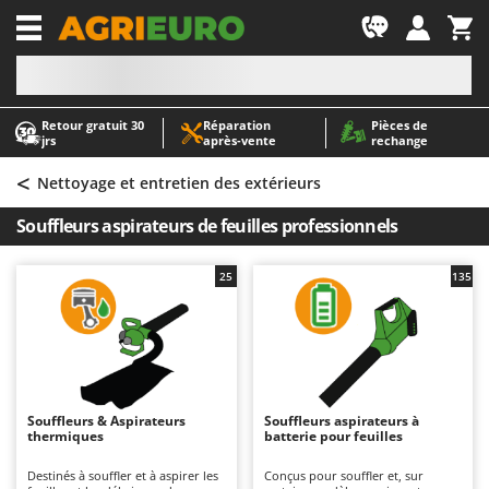
-1
Retour gratuit 30
Réparation
Pièces de
A
A
jrs
après‑vente
rechange
Abris de jardin
ABAC
<
Accessoires pour tracteurs tondeuses autoportés
AgriEuro Premium
Nettoyage et entretien des extérieurs
Aérateurs Scarificateurs pour gazon
AgriEuro TOP-LINE
Souffleurs aspirateurs de feuilles professionnels
Arracheuses de pommes de terre pour tracteur
AGT
Aspirateurs - Balais Électriques
Aima
25
135
Aspirateurs à cendres
Airmec
Aspirateurs à feuilles sur roues
AL-KO
Aspirateurs de piscine
ALA 2000
Aspirateurs Multifonctions
Alce
Souffleurs & Aspirateurs
Souffleurs aspirateurs à
thermiques
batterie pour feuilles
Atomiseurs agricoles pour tracteurs
Alpina
Atomiseurs pour traitements
Ama
Destinés à souffler et à aspirer les
Conçus pour souffler et, sur