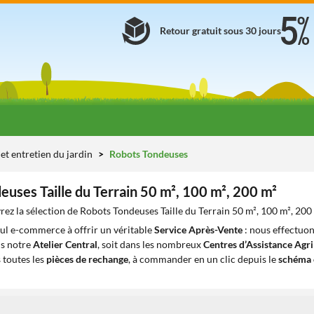
Retour gratuit sous 30 jours
et entretien du jardin
Robots Tondeuses
uses Taille du Terrain 50 m², 100 m², 200 m²
ez la sélection de Robots Tondeuses Taille du Terrain 50 m², 100 m², 200 
eul e-commerce à offrir un véritable
Service Après-Vente
: nous effectuon
ns notre
Atelier Central
, soit dans les nombreux
Centres d’Assistance Agr
 toutes les
pièces de rechange
, à commander en un clic depuis le
schéma 
1
1