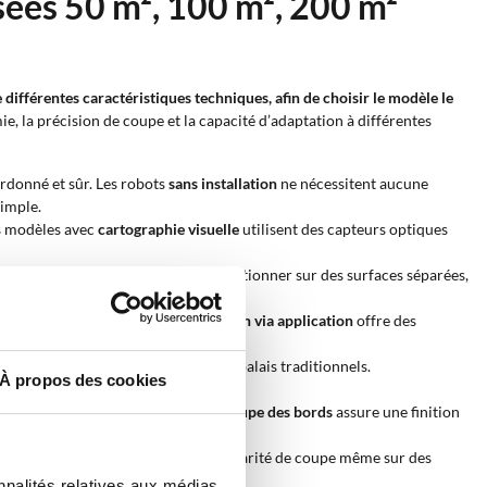
sées 50 m², 100 m², 200 m²
 différentes caractéristiques techniques, afin de choisir le modèle le
 la précision de coupe et la capacité d’adaptation à différentes
ordonné et sûr. Les robots
sans installation
ne nécessitent aucune
simple.
es modèles avec
cartographie visuelle
utilisent des capteurs optiques
 Les modèles
multizones
peuvent fonctionner sur des surfaces séparées,
e direct à courte distance. La
gestion via application
offre des
vie plus longue que les moteurs à balais traditionnels.
À propos des cookies
 réglage des activités de tonte.
cles avant le contact ; la fonction
coupe des bords
assure une finition
50 %
, en maintenant stabilité et régularité de coupe même sur des
nnalités relatives aux médias