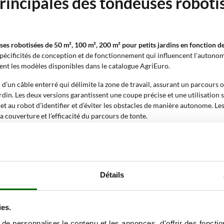
rincipales des tondeuses roboti
ses robotisées de 50 m², 100 m², 200 m² pour petits jardins en fonction de
cificités de conception et de fonctionnement qui influencent l’autonomie,
uent les modèles disponibles dans le catalogue AgriEuro.
n d’un câble enterré qui délimite la zone de travail, assurant un parcours 
din. Les deux versions garantissent une coupe précise et une utilisation 
t au robot d’identifier et d’éviter les obstacles de manière autonome. L
a couverture et l’efficacité du parcours de tonte.
t sur une seule surface continue, idéale pour les petits jardins compacts.
ées.
tance via le réseau domestique, tandis que le
Bluetooth
permet un contrôl
surveillance de l’état et les mises à jour logicielles.
tionnement silencieux, une faible consommation d’énergie et une durée de 
Détails
glages et de surveiller les fonctions du robot, facilitant le démarrage et le
a direction ; le
capteur anticollision
évite les chocs en détectant les obsta
ies.
00 m², 200 m² peuvent travailler sur des
pentes comprises entre 25 % et 
e personnaliser le contenu et les annonces, d'offrir des fonctio