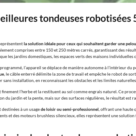
 meilleures tondeuses robotisées
eprésentent
la solution idéale pour ceux qui souhaitent garder une pelo
alement comprises entre 150 et 250 mètres carrés, garantissant des résul
s que les jardins domestiques, les espaces verts des maisons individuelles
te programmé, l’appareil se déplace de manière autonome à l’intérieur du p
que
, le câble enterré délimite la zone de travail et empêche le robot de sor
sans installation, en reconnaissant les obstacles et les limites naturelles
t finement l’herbe et la restituent au sol comme engrais naturel. Ce proc
on du jardin et la pente, mais sur des surfaces régulières, le résultat est
 destinées à un usage
de loisir ou semi-professionnel
, offrant une haute 
igents et des moteurs brushless silencieux, elles représentent une solutio