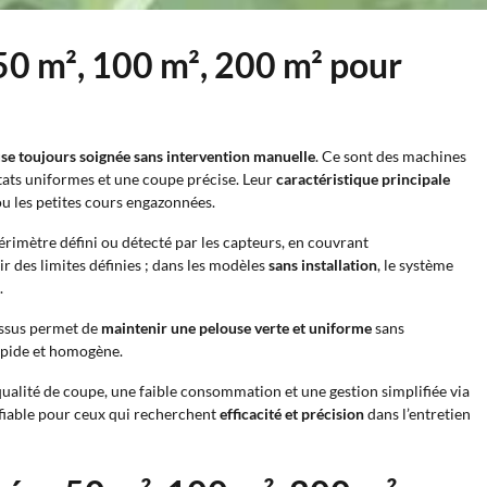
 50 m², 100 m², 200 m² pour
use toujours soignée sans intervention manuelle
. Ce sont des machines
tats uniformes et une coupe précise. Leur
caractéristique principale
 ou les petites cours engazonnées.
érimètre défini ou détecté par les capteurs, en couvrant
tir des limites définies ; dans les modèles
sans installation
, le système
.
essus permet de
maintenir une pelouse verte et uniforme
sans
 rapide et homogène.
qualité de coupe, une faible consommation et une gestion simplifiée via
n fiable pour ceux qui recherchent
efficacité et précision
dans l’entretien