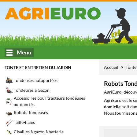
Menu
Accueil
Tonte 
TONTE ET ENTRETIEN DU JARDIN
Tondeuses autoportées
Robots Tonde
Tondeuses à Gazon
AgriEuro: découvr
Accessoires pour tracteurs tondeuses
AgriEuro est le s
autoportés
domicile
, soit da
Robots Tondeuses
Nous fournissons
Taille-haies
Cisailles à gazon à batterie
1