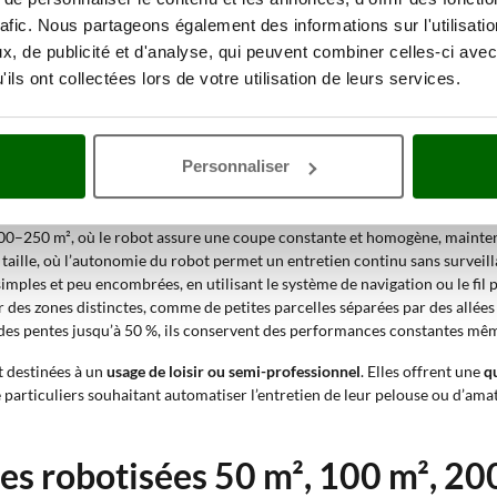
rafic. Nous partageons également des informations sur l'utilisati
obotisée 50 m², 100 m², 200 m² p
, de publicité et d'analyse, qui peuvent combiner celles-ci avec
ils ont collectées lors de votre utilisation de leurs services.
ont conçues pour garantir une coupe uniforme et constante sur
des surf
eux, les rendent idéales pour les environnements résidentiels où l’on souh
ment silencieux, adapté aux zones habitées.
Personnaliser
200–250 m², où le robot assure une coupe constante et homogène, maintena
aille, où l’autonomie du robot permet un entretien continu sans surveill
mples et peu encombrées, en utilisant le système de navigation ou le fil 
 des zones distinctes, comme de petites parcelles séparées par des allées
 des pentes jusqu’à 50 %, ils conservent des performances constantes même
 destinées à un
usage de loisir ou semi-professionnel
. Elles offrent une
q
 de particuliers souhaitant automatiser l’entretien de leur pelouse ou d’am
s robotisées 50 m², 100 m², 200