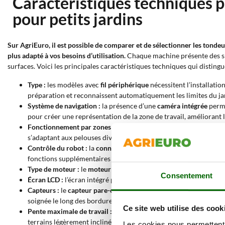
Caractéristiques techniques p
pour petits jardins
Sur AgriEuro, il est possible de comparer et de sélectionner les tondeu
plus adapté à vos besoins d’utilisation.
Chaque machine présente des spé
surfaces. Voici les principales caractéristiques techniques qui disting
Type :
les modèles avec
fil périphérique
nécessitent l’installatio
préparation et reconnaissent automatiquement les limites du jar
Système de navigation :
la présence d’une
caméra intégrée
perme
pour créer une représentation de la zone de travail, améliorant l
Fonctionnement par zones :
les robots à
zone unique
travaillen
s’adaptant aux pelouses divisées par des allées ou des zones pav
Contrôle du robot :
la
connexion Wi-Fi
permet une gestion à dis
fonctions supplémentaires telles que la programmation horaire, la 
Type de moteur :
le
moteur à induction brushless
assure un fonc
Consentement
Écran LCD :
l’écran intégré permet de visualiser les principaux ré
Capteurs :
le
capteur pare-chocs
détecte les impacts et modifie l
soignée le long des bordures de la pelouse.
Ce site web utilise des cook
Pente maximale de travail :
les tondeuses robotisées de 50 m², 1
terrains légèrement inclinés.
Les cookies nous permettent d