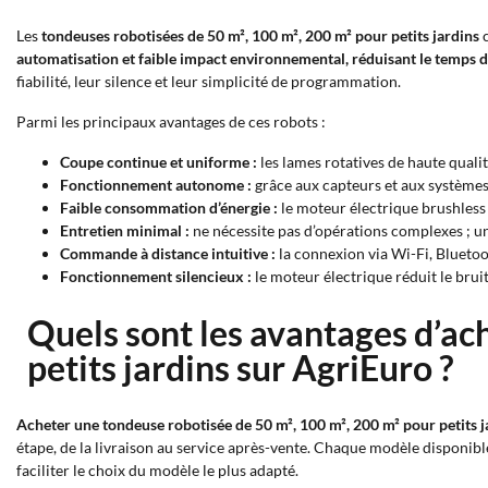
Les
tondeuses robotisées de 50 m², 100 m², 200 m² pour petits jardins
c
automatisation et faible impact environnemental, réduisant le temps d
fiabilité, leur silence et leur simplicité de programmation.
Parmi les principaux avantages de ces robots :
Coupe continue et uniforme :
les lames rotatives de haute qualité
Fonctionnement autonome :
grâce aux capteurs et aux systèmes 
Faible consommation d’énergie :
le moteur électrique brushless
Entretien minimal :
ne nécessite pas d’opérations complexes ; un
Commande à distance intuitive :
la connexion via Wi-Fi, Bluetoo
Fonctionnement silencieux :
le moteur électrique réduit le bruit
Quels sont les avantages d’ac
petits jardins sur AgriEuro ?
Acheter une tondeuse robotisée de 50 m², 100 m², 200 m² pour petits j
étape, de la livraison au service après-vente. Chaque modèle disponib
faciliter le choix du modèle le plus adapté.