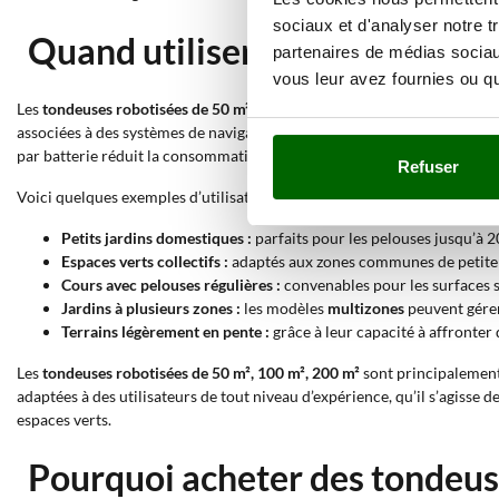
sociaux et d'analyser notre t
Quand utiliser une tondeuse r
partenaires de médias sociaux
vous leur avez fournies ou qu'
Les
tondeuses robotisées de 50 m², 100 m², 200 m² pour petits jardins
s
associées à des systèmes de navigation précis et à des moteurs silenci
par batterie réduit la consommation d’énergie et permet un fonctionne
Refuser
Voici quelques exemples d’utilisation typiques :
Petits jardins domestiques :
parfaits pour les pelouses jusqu’à 
Espaces verts collectifs :
adaptés aux zones communes de petite t
Cours avec pelouses régulières :
convenables pour les surfaces si
Jardins à plusieurs zones :
les modèles
multizones
peuvent gérer
Terrains légèrement en pente :
grâce à leur capacité à affronter
Les
tondeuses robotisées de 50 m², 100 m², 200 m²
sont principalement
adaptées à des utilisateurs de tout niveau d’expérience, qu’il s’agisse
espaces verts.
Pourquoi acheter des tondeuse