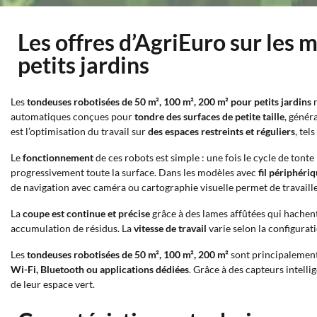
Les offres d’AgriEuro sur les
petits jardins
Les
tondeuses robotisées de 50 m², 100 m², 200 m² pour petits jardins
r
automatiques conçues pour
tondre des surfaces de petite taille
, génér
est l’optimisation du travail sur
des espaces restreints et réguliers
, tel
Le
fonctionnement
de ces robots est simple : une fois le cycle de ton
progressivement toute la surface. Dans les modèles avec
fil périphéri
de navigation avec caméra ou cartographie visuelle permet de travailler 
La
coupe est continue et précise
grâce à des lames affûtées qui hachen
accumulation de résidus. La
vitesse de travail
varie selon la configurati
Les
tondeuses robotisées de 50 m², 100 m², 200 m²
sont principalement
Wi-Fi, Bluetooth ou applications dédiées
. Grâce à des capteurs intell
de leur espace vert.