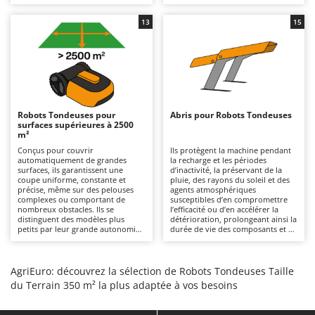
plus petites, garantissant des
recommandé de nettoyer
Chaudrons électriques pour polenta
Barbieri
résultats constants et une
régulièrement l’appareil de coupe
esthétique parfaite. Il est
et de remplacer les lames
13
15
Cisailles à gazon à batterie
Batavia
recommandé de vérifier
lorsqu’elles sont usées. Ils
périodiquement l’état des lames et
nécessitent une recharge régulière
Cisailles taille-haies manuelles
de les remplacer si nécessaire,
Benassi
et doivent être stockés dans des
puis de les stocker à l’abri de
environnements secs et à l’abri
l’humidité et des intempéries
Climatiseurs
des intempéries pendant l’hiver.
Beper
pendant l’hiver, tout en
maintenant la batterie chargée.
Compresseurs d'air électriques
Berkel
Compresseurs pour la récolte des olives et la taille
Robots Tondeuses pour
Bernardi
Abris pour Robots Tondeuses
surfaces supérieures à 2500
m²
Coupe-bordures - Trimmers
Bertolini Pumps
Conçus pour couvrir
Ils protègent la machine pendant
Coupe-branches
Besser Vacuum
automatiquement de grandes
la recharge et les périodes
surfaces, ils garantissent une
d’inactivité, la préservant de la
Couveuses à œufs
Bestway
coupe uniforme, constante et
pluie, des rayons du soleil et des
précise, même sur des pelouses
agents atmosphériques
Cultivateurs Tiller à ressorts - Extirpateurs
Beta tools
complexes ou comportant de
susceptibles d’en compromettre
nombreux obstacles. Ils se
l’efficacité ou d’en accélérer la
distinguent des modèles plus
détérioration, prolongeant ainsi la
Bissell
D
petits par leur grande autonomie
durée de vie des composants et de
Débroussailleuses
et leur capacité à fonctionner
la batterie. Il est recommandé de
Black & Decker
longtemps sans interruption,
nettoyer régulièrement la
réduisant considérablement le
structure et de la maintenir
Décompacteurs agricoles
BlackStone
temps consacré à l’entretien de la
dégagée des feuilles ou débris,
AgriEuro: découvrez la sélection de Robots Tondeuses Taille
pelouse. Pour l’entretien, il est
tout en la plaçant dans des zones
Découpeurs plasma
Blue Bird
du Terrain 350 m² la plus adaptée à vos besoins
nécessaire de vérifier
facilement accessibles par le robot
régulièrement l’état des lames et
et proches du réseau électrique.
Déplaqueuses de gazon
Bomet
de les remplacer lorsqu’elles sont