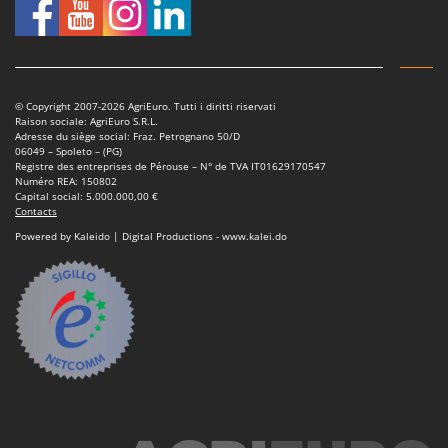
Master
Mastercook
Masterpro
McCulloch
© Copyright 2007-2026 AgriEuro. Tutti i diritti riservati
Raison sociale: AgriEuro S.R.L.
MCH
Adresse du siège social: Fraz. Petrognano 50/D
06049 – Spoleto – (PG)
Michelin
Registre des entreprises de Pérouse – N° de TVA IT01629170547
Numéro REA: 150802
Mille
Capital social: 5.000.000,00 €
Contacts
Minox
Powered by Kaleido | Digital Productions - www.kalei.do
Mockmill
More than chef
MOSA
MOVA
Mowox
MTD