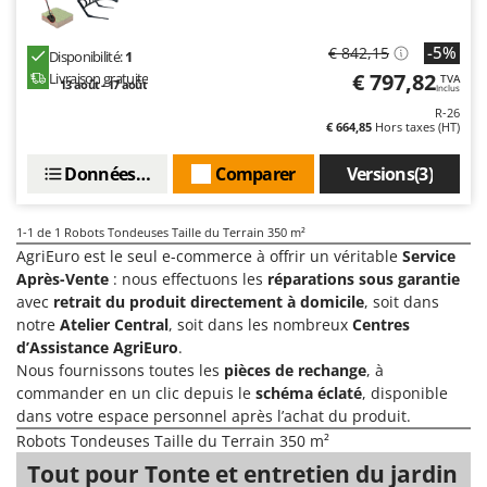
Comet
F
Fendeuses à bois
Cresco
-5%
€ 842,15
Disponibilité:
1
Filets pour la Récolte des olives
€ 797,82
Livraison gratuite
TVA
Cruccolini
13 août - 17 août
Inclus
Filtres pour vin et huile
R-26
CTEK
€ 664,85
Hors taxes (HT)
Floconneuses
D
Données techniques
Comparer
Versions(3)
Fouloirs - Égrappoirs
Dal Degan
Fourches pour tracteur
DCG
1-1
de 1 Robots Tondeuses Taille du Terrain 350 m²
Fours d'extérieur - intérieur pour pizza et cuisine
Deca
AgriEuro est le seul e-commerce à offrir un véritable
Service
Fours électriques
DeWalt
Après-Vente
: nous effectuons les
réparations sous garantie
avec
retrait du produit directement à domicile
, soit dans
Fraises à neige
Di Martino
notre
Atelier Central
, soit dans les nombreux
Centres
Fraises rotatives pour tracteur
Diavola Pro
d’Assistance AgriEuro
.
Nous fournissons toutes les
pièces de rechange
, à
Friteuses sans huile
Diesse
commander en un clic depuis le
schéma éclaté
, disponible
Docma
dans votre espace personnel après l’achat du produit.
G
Générateurs d'air chaud
Dominion
Robots Tondeuses Taille du Terrain 350 m²
Godets à terre basculants pour tracteur
Tout pour Tonte et entretien du jardin
Dreame