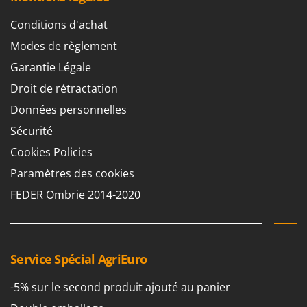
Perches Élagueuses
Francini
Conditions d'achat
Pétrins à Spirale
G
Piscines
Modes de règlement
G3 Ferrari
Planteuses de pommes de terre pour tracteur
Garantie Légale
Gardena
Plateaux de coupe pour tracteur
Droit de rétractation
Garofalo
Plumeuses
Données personnelles
GeoTech
Pompes d'irrigation à tracteur
Sécurité
GeoTech Pro
Pompes de transfert
Cookies Policies
Gierre
Pompes immergées électriques
Paramètres des cookies
Ginko - MGM
Postes à souder
FEDER Ombrie 2014-2020
Gipeco
Poussoirs à saucisse
Girmi
Power Stations - Batteries - Centrales électriques portables
GRAEF
Presses à pellets
Gre
Service Spécial AgriEuro
Pressoirs à fruits
GreenBay
-5% sur le second produit ajouté au panier
Pressoirs à Raisin
Greenworks