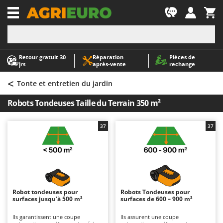
-1
Retour gratuit 30
Réparation
Pièces de
A
A
jrs
après‑vente
rechange
Abris de jardin
ABAC
<
Accessoires pour tracteurs tondeuses autoportés
AgriEuro Premium
Tonte et entretien du jardin
Aérateurs Scarificateurs pour gazon
AgriEuro TOP-LINE
Robots Tondeuses Taille du Terrain 350 m²
Arracheuses de pommes de terre pour tracteur
AGT
Aspirateurs - Balais Électriques
Aima
37
37
Aspirateurs à cendres
Airmec
Aspirateurs à feuilles sur roues
AL-KO
Aspirateurs de piscine
ALA 2000
Aspirateurs Multifonctions
Alce
Robot tondeuses pour
Robots Tondeuses pour
surfaces jusqu’à 500 m²
surfaces de 600 – 900 m²
Atomiseurs agricoles pour tracteurs
Alpina
Atomiseurs pour traitements
Ama
Ils garantissent une coupe
Ils assurent une coupe