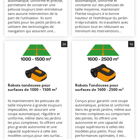
automatique, uniforme et précise,
automatique, uniforme et
Autolaveuses
Ambrogio Robot
permettant de conserver une
constante sur des pelouses de
pelouse toujours bien entretenue
taille moyenne, maintenant
Autres produits
Annovi Reverberi
sans aucune intervention de la
l’herbe toujours à la bonne
part de l'utilisateur. Ils sont
hauteur et l’esthétique du jardin
parfaits pour les petits jardins et
irréprochable. Ils travaillent avec
ANTHBOT
utilisent des technologies de
précision tout en réduisant au
B
navigation qui assurent une
minimum les interventions
Balayeuses
Archman
couverture complète de la zone de
manuelles, se distinguant des
coupe ainsi que des résultats
modèles plus petits par une plus
Bancs de scie pour le bois - Scies à bûches
Arco
homogènes et précis. Pour
grande autonomie et une capacité
26
16
garantir leur bon fonctionnement,
à couvrir des surfaces plus vastes.
Barbecues
Ardes
il suffit de : vérifier régulièrement
Pour préserver leur efficacité, il
l'état des lames et de les remplacer
est recommandé de vérifier
Bennes pour tracteur
Argo
si nécessaire, de nettoyer
régulièrement l’état des lames et
régulièrement le système de
de les remplacer lorsqu’elles sont
Brosses pour sols extérieurs
Ariete
coupe et de les entreposer,
usées, de nettoyer l’appareil de
pendant l'hiver, dans des endroits
coupe et de les stocker dans un
Brouettes à moteur
Artus
secs et à l'abri, en veillant à ce que
endroit sec et à l’abri pendant
la batterie reste chargée.
l’hiver, tout en maintenant la
Robots tondeuses pour
Robots Tondeuses pour
Broyeurs à axe horizontal pour tracteur
batterie chargée.
Attila
surfaces de 1000 – 1500 m²
surfaces de 1600 - 2500 m²
Broyeurs de branches et végétaux
Ausonia
Ils maintiennent les pelouses de
Conçus pour garantir une coupe
taille moyenne à grande toujours
automatique, précise et uniforme
Butteurs pour tracteur
Awelco
impeccables, en assurant une
dans les grands jardins, même aux
coupe automatique, régulière et
formes complexes ou comportant
uniforme, même dans les jardins
des pentes. Ils offrent une
C
B
les plus complexes. Ils offrent une
autonomie et une capacité de
Chargeurs de batterie - Démarreurs
Baesso
plus grande autonomie et une
coupe supérieures à celles des
capacité supérieure à celle des
modèles plus petits. Pour des
Charrues pour tracteur
Bahco
modèles conçus pour des surfaces
performances optimales, il est