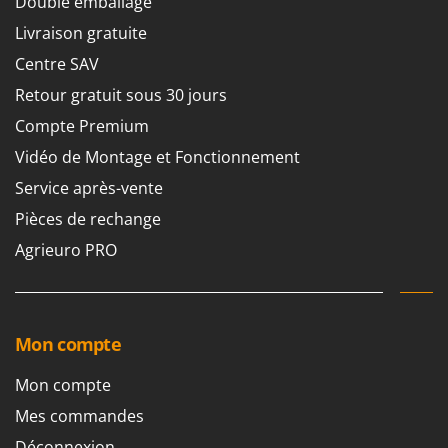
Double emballage
Pulvérisateurs
GRIFO
Livraison gratuite
Pulvérisateurs portés
GVS
Centre SAV
GYS
R
Retour gratuit sous 30 jours
Rafraîchisseurs d'air par évaporation
H
Compte Premium
Rampes de chargement en aluminium
Hailo
Râpes à fromage électriques
Vidéo de Montage et Fonctionnement
Helvi
Râteaux pour tracteur
Service après-vente
Henx
Remplisseuses
Pièces de rechange
HiKOKI
Robots nettoyeurs de piscine
Agrieuro PRO
Honda
Robots Tondeuses
I
Rogneuses de souches
Idromatic
Rouleaux pour tracteur
Mon compte
Il-Tec
Imperia
S
Mon compte
Scies à os
Infaco
Mes commandes
Scies à Ruban
Intec
Déconnexion