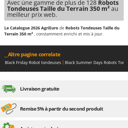
Avec une gamme de plus de 128
Robots
Groupes électrogènes
Tondeuses Taille du Terrain 350 m²
au
E
Gyrobroyeurs à lame pour tracteur
EcoFlow
meilleur prix web.
Edilmark
H
Le Catalogue 2026 AgriEuro
de
Robots Tondeuses Taille du
Haches - Cognées et Hachettes
Effeuno
Terrain 350 m²
, constamment enrichi et mis à jour.
Hachoirs à viande
Einhell
Herses à Dents
Elegen
__Altre pagine correlate
Herses Rotatives
Energy Gruppi
Black Friday Robot tondeuses
Black Summer Days Robots Tond
Enotecnica Pillan
L
Lames à neige
Eschenfelder
Lames niveleuses pour tracteur
EuroMech
Lave-vitres
Livraison gratuite
Eurosystems
Lieuses électriques pour vignes
F
FAC
Remise 5% à partir du second produit
M
Machines à pâtes
Fama Industrie
Machines de nettoyage pour panneaux photovoltaïques et surfaces vitrées
Famag