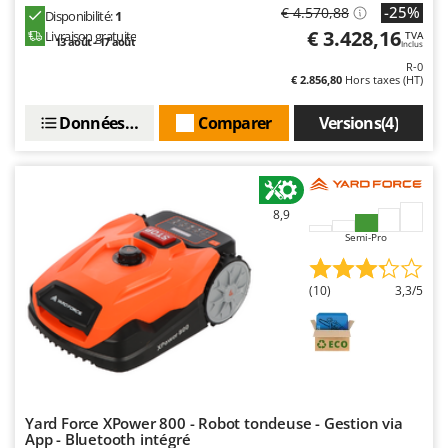
Troy-Bilt
-25%
€ 4.570,88
Disponibilité:
1
€ 3.428,16
Livraison gratuite
TVA
13 août - 17 août
Inclus
U
Udor
R-0
€ 2.856,80
Hors taxes (HT)
Unger
Données techniques
Comparer
Versions(4)
V
Verdemax
Vesco
8,9
Volpi
Semi-Pro
W
Waldner
(10)
3,3/5
Weber
WIDU
Wiper EcoRobot
Wolf Garten
Yard Force XPower 800 - Robot tondeuse - Gestion via
Wortex
App - Bluetooth intégré