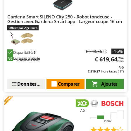
Gardena Smart SILENO City 250 - Robot tondeuse -
Gestion avec Gardena Smart app - Largeur coupe 16 cm
Offert par AgriEuro
-16%
€ 743,56
Disponibilité:
5
€ 619,64
Livraison gratuite
TVA
13 août - 17 août
Inclus
R-0
€ 516,37
Hors taxes (HT)
Données techniques
Comparer
Ajouter
PROMO
7,6
Hobby