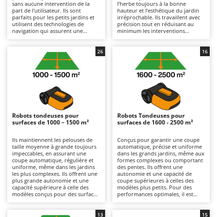
sans aucune intervention de la
l’herbe toujours à la bonne
Autolaveuses
Ambrogio Robot
part de l'utilisateur. Ils sont
hauteur et l’esthétique du jardin
parfaits pour les petits jardins et
irréprochable. Ils travaillent avec
Autres produits
Annovi Reverberi
utilisent des technologies de
précision tout en réduisant au
navigation qui assurent une
minimum les interventions
ANTHBOT
couverture complète de la zone de
manuelles, se distinguant des
B
coupe ainsi que des résultats
modèles plus petits par une plus
Balayeuses
Archman
homogènes et précis. Pour
grande autonomie et une capacité
26
16
garantir leur bon fonctionnement,
à couvrir des surfaces plus vastes.
Bancs de scie pour le bois - Scies à bûches
Arco
il suffit de : vérifier régulièrement
Pour préserver leur efficacité, il
l'état des lames et de les remplacer
est recommandé de vérifier
Barbecues
si nécessaire, de nettoyer
régulièrement l’état des lames et
Ardes
régulièrement le système de
de les remplacer lorsqu’elles sont
coupe et de les entreposer,
usées, de nettoyer l’appareil de
Bennes pour tracteur
Argo
pendant l'hiver, dans des endroits
coupe et de les stocker dans un
secs et à l'abri, en veillant à ce que
endroit sec et à l’abri pendant
Brosses pour sols extérieurs
Ariete
la batterie reste chargée.
l’hiver, tout en maintenant la
Robots tondeuses pour
Robots Tondeuses pour
batterie chargée.
Brouettes à moteur
surfaces de 1000 – 1500 m²
surfaces de 1600 - 2500 m²
Artus
Broyeurs à axe horizontal pour tracteur
Attila
Ils maintiennent les pelouses de
Conçus pour garantir une coupe
taille moyenne à grande toujours
automatique, précise et uniforme
Broyeurs de branches et végétaux
Ausonia
impeccables, en assurant une
dans les grands jardins, même aux
coupe automatique, régulière et
formes complexes ou comportant
Butteurs pour tracteur
Awelco
uniforme, même dans les jardins
des pentes. Ils offrent une
les plus complexes. Ils offrent une
autonomie et une capacité de
plus grande autonomie et une
coupe supérieures à celles des
C
B
capacité supérieure à celle des
modèles plus petits. Pour des
Chargeurs de batterie - Démarreurs
modèles conçus pour des surfaces
Baesso
performances optimales, il est
plus petites, garantissant des
recommandé de nettoyer
résultats constants et une
Charrues pour tracteur
régulièrement l’appareil de coupe
Bahco
esthétique parfaite. Il est
et de remplacer les lames
13
15