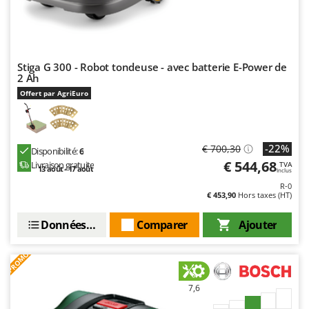
Oriental Koshin
Outdoorchef
P
Stiga G 300 - Robot tondeuse - avec batterie E-Power de
Palazzetti
2 Ah
Palumbo Pavi
Offert par AgriEuro
Partisani
Paterlini
-22%
€ 700,30
Philips
Disponibilité:
6
€ 544,68
Livraison gratuite
TVA
13 août - 17 août
Pramac
Inclus
R-0
Prismafood
€ 453,90
Hors taxes (HT)
R
Données techniques
Comparer
Ajouter
R.G.V.
Rato
PROMO
Reber
7,6
Redback