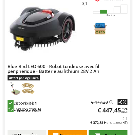
8,1
Hobby
Blue Bird LEO 600 - Robot tondeuse avec fil
périphérique - Batterie au lithium 28V 2 Ah
Offert par AgriEuro
-6%
€ 477,28
Disponibilité:
1
€ 447,45
Livraison gratuite
TVA
13 août - 17 août
Inclus
R-1
€ 372,88
Hors taxes (HT)