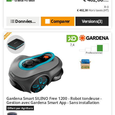
13 août - 17 août
Inclus
R-0
€ 402,38
Hors taxes (HT)
Données techniques
Comparer
Versions(3)
PROMO
7,4
Professionnel
Gardena Smart SILENO Free 1200 - Robot tondeuse -
Gestion avec Gardena Smart App - Sans installation
Offert par AgriEuro