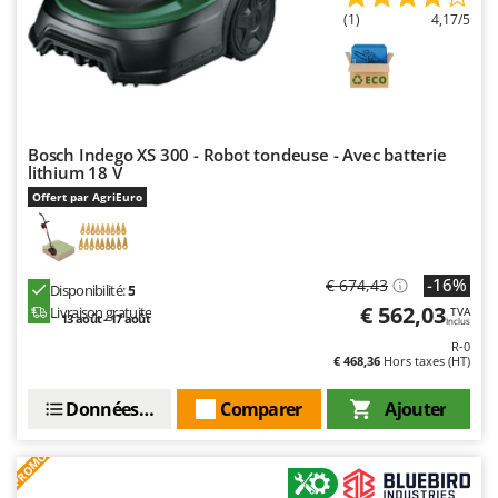
(1)
4,17/5
Bosch Indego XS 300 - Robot tondeuse - Avec batterie
lithium 18 V
Offert par AgriEuro
-16%
€ 674,43
Disponibilité:
5
€ 562,03
Livraison gratuite
TVA
13 août - 17 août
Inclus
R-0
€ 468,36
Hors taxes (HT)
Données techniques
Comparer
Ajouter
PROMO