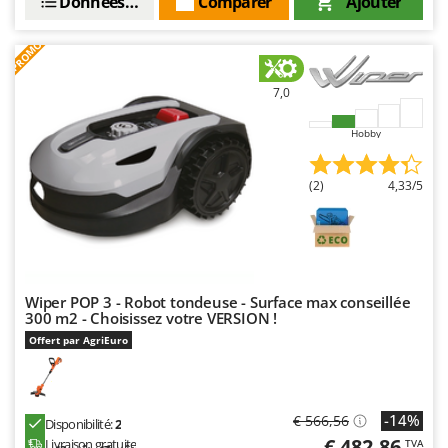
Données techniques
Comparer
Ajouter
PROMO
7,0
Hobby
(2)
4,33/5
Wiper POP 3 - Robot tondeuse - Surface max conseillée
300 m2 - Choisissez votre VERSION !
Offert par AgriEuro
-14%
€ 566,56
Disponibilité:
2
€ 482,86
Livraison gratuite
TVA