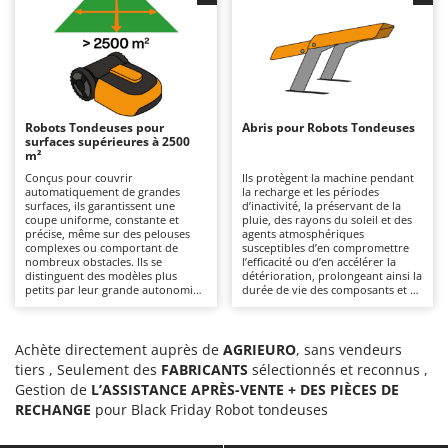
recommandé de vérifier
lorsqu’elles sont usées. Ils
Chaudrons électriques pour polenta
Barbieri
périodiquement l’état des lames et
nécessitent une recharge régulière
de les remplacer si nécessaire,
et doivent être stockés dans des
Cisailles à gazon à batterie
Batavia
puis de les stocker à l’abri de
environnements secs et à l’abri
l’humidité et des intempéries
des intempéries pendant l’hiver.
Cisailles taille-haies manuelles
Benassi
pendant l’hiver, tout en
maintenant la batterie chargée.
Climatiseurs
Beper
Robots Tondeuses pour
Abris pour Robots Tondeuses
Compresseurs d'air électriques
Berkel
surfaces supérieures à 2500
m²
Compresseurs pour la récolte des olives et la taille
Bernardi
Conçus pour couvrir
Ils protègent la machine pendant
Coupe-bordures - Trimmers
automatiquement de grandes
la recharge et les périodes
Bertolini Pumps
surfaces, ils garantissent une
d’inactivité, la préservant de la
coupe uniforme, constante et
pluie, des rayons du soleil et des
Coupe-branches
Besser Vacuum
précise, même sur des pelouses
agents atmosphériques
complexes ou comportant de
susceptibles d’en compromettre
Couveuses à œufs
Bestway
nombreux obstacles. Ils se
l’efficacité ou d’en accélérer la
distinguent des modèles plus
détérioration, prolongeant ainsi la
Cultivateurs Tiller à ressorts - Extirpateurs
Beta tools
petits par leur grande autonomie
durée de vie des composants et de
et leur capacité à fonctionner
la batterie. Il est recommandé de
Bissell
longtemps sans interruption,
nettoyer régulièrement la
D
réduisant considérablement le
structure et de la maintenir
Débroussailleuses
Black & Decker
temps consacré à l’entretien de la
dégagée des feuilles ou débris,
Achète directement auprès de
AGRIEURO
, sans vendeurs
pelouse. Pour l’entretien, il est
tout en la plaçant dans des zones
tiers , Seulement des
FABRICANTS
sélectionnés et reconnus ,
Décompacteurs agricoles
BlackStone
nécessaire de vérifier
facilement accessibles par le robot
Gestion de
régulièrement l’état des lames et
L’ASSISTANCE APRÈS-VENTE + DES PIÈCES DE
et proches du réseau électrique.
Découpeurs plasma
de les remplacer lorsqu’elles sont
Blue Bird
RECHANGE
pour Black Friday Robot tondeuses
usées, ainsi que de nettoyer
Déplaqueuses de gazon
l’appareil de coupe. Ils doivent
Bomet
être stockés à l’abri de la pluie et