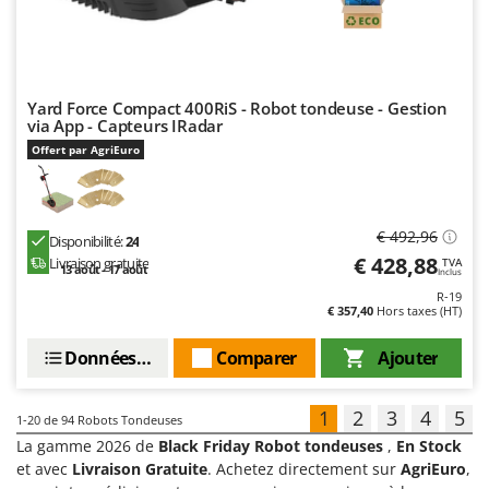
Yard Force Compact 400RiS - Robot tondeuse - Gestion
via App - Capteurs IRadar
Offert par AgriEuro
€ 492,96
Disponibilité:
24
€ 428,88
Livraison gratuite
TVA
13 août - 17 août
Inclus
R-19
€ 357,40
Hors taxes (HT)
Données techniques
Comparer
Ajouter
1
2
3
4
5
1-20
de 94 Robots Tondeuses
La gamme 2026 de
Black Friday Robot tondeuses
,
En Stock
et avec
Livraison Gratuite
. Achetez directement sur
AgriEuro
,