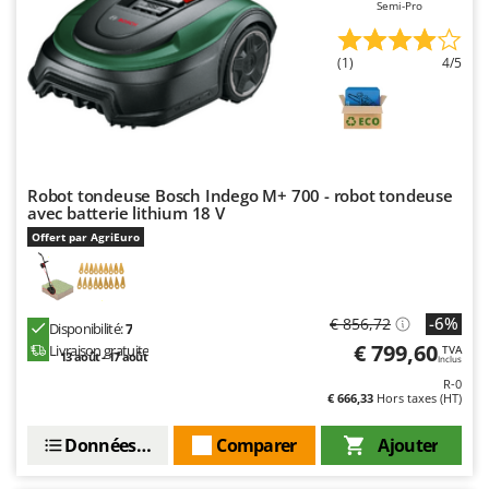
Semi-Pro
Resto Italia
Ribimex
(1)
4/5
Ripartrak
Ritter
River Systems
Robomow
Robot tondeuse Bosch Indego M+ 700 - robot tondeuse
Rossofuoco
avec batterie lithium 18 V
Rover Pompe
Offert par AgriEuro
Royal Food
Ryobi
-6%
€ 856,72
Disponibilité:
7
€ 799,60
Livraison gratuite
S
TVA
13 août - 17 août
Inclus
S.T.P.
R-0
Santos
€ 666,33
Hors taxes (HT)
Sbaraglia
Données techniques
Comparer
Ajouter
Schnitzer