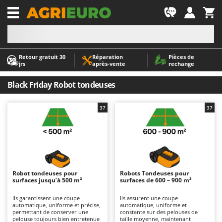
-1
Retour gratuit 30
Réparation
Pièces de
A
A
jrs
après‑vente
rechange
Abris de jardin
ABAC
Accessoires pour tracteurs tondeuses autoportés
AgriEuro Premium
Black Friday Robot tondeuses
Aérateurs Scarificateurs pour gazon
AgriEuro TOP-LINE
37
37
Arracheuses de pommes de terre pour tracteur
AGT
Aspirateurs - Balais Électriques
Aima
Aspirateurs à cendres
Airmec
Aspirateurs à feuilles sur roues
AL-KO
Aspirateurs de piscine
ALA 2000
Robot tondeuses pour
Robots Tondeuses pour
surfaces jusqu’à 500 m²
surfaces de 600 – 900 m²
Aspirateurs Multifonctions
Alce
Ils garantissent une coupe
Ils assurent une coupe
Atomiseurs agricoles pour tracteurs
Alpina
automatique, uniforme et précise,
automatique, uniforme et
permettant de conserver une
constante sur des pelouses de
Atomiseurs pour traitements
Ama
pelouse toujours bien entretenue
taille moyenne, maintenant