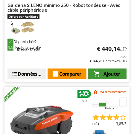
Gardena SILENO minimo 250 - Robot tondeuse - Avec
câble périphérique
Offert par AgriEuro
Disponibilité:
9
€ 440,14
Livraison gratuite
TVA
13 août - 17 août
Inclus
R-27
€ 366,78
Hors taxes (HT)
Données techniques
Comparer
Ajouter
+100 VENDUS
8,9
Hobby
(41)
3,85/5