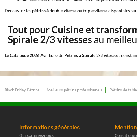
Découvrez les
pétrins à double vitesse ou triple vitesse
disponibles sur 
Tout pour Cuisine et transfor
Spirale 2/3 vitesses
au meilleu
Le Catalogue 2026 AgriEuro
de
Pétrins à Spirale 2/3 vitesses
, constam
Black Friday Pétrins
Meilleurs pétrins professionnels
Pétrins de table
Informations générales
Mentions
Qui sommes-nous
Conditions 