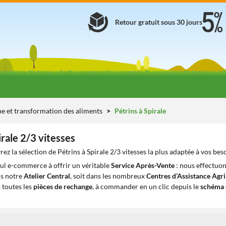
Retour gratuit sous 30 jours
ne et transformation des aliments
Pétrins à Spirale
irale 2/3 vitesses
ez la sélection de Pétrins à Spirale 2/3 vitesses la plus adaptée à vos bes
eul e-commerce à offrir un véritable
Service Après-Vente
: nous effectuon
ns notre
Atelier Central
, soit dans les nombreux
Centres d’Assistance Agr
 toutes les
pièces de rechange
, à commander en un clic depuis le
schéma 
1
1