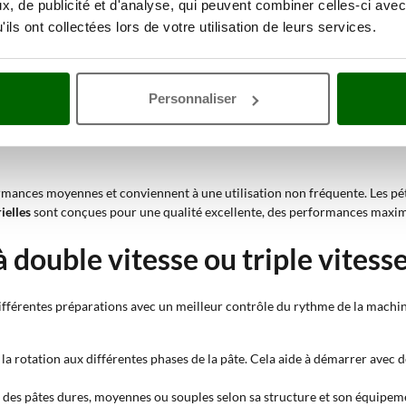
, de publicité et d'analyse, qui peuvent combiner celles-ci avec
na, biscuits et pâtes fraîches nécessitent une structure solide et un mouv
ils ont collectées lors de votre utilisation de leurs services.
ller des pâtes avec une hydratation allant jusqu’à 85%. Ils conviennent à l
Personnaliser
alement aux mélanges pour desserts, crèmes et préparations différentes des
ées, professionnelles ou industrielles conviennent aux travaux fréquents 
rmances moyennes et conviennent à une utilisation non fréquente. Les pé
ielles
sont conçues pour une qualité excellente, des performances maxima
 double vitesse ou triple vitess
fférentes préparations avec un meilleur contrôle du rythme de la machine. L
r la rotation aux différentes phases de la pâte. Cela aide à démarrer avec
 des pâtes dures, moyennes ou souples selon sa structure et son équipeme