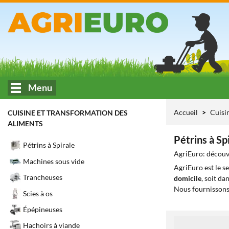
Menu
Accueil
Cuisi
CUISINE ET TRANSFORMATION DES
ALIMENTS
Pétrins à Sp
Pétrins à Spirale
AgriEuro: découvr
Machines sous vide
AgriEuro est le s
Trancheuses
domicile
, soit da
Nous fournissons
Scies à os
Épépineuses
1
Hachoirs à viande