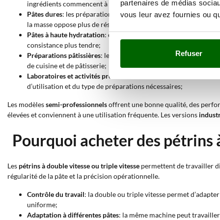
partenaires de médias sociaux
ingrédients commencent à se lier;
Pâtes dures
: les préparations comme les gressins, taralli, piadi
vous leur avez fournies ou qu'
la masse oppose plus de résistance;
Pâtes à haute hydratation
: certains pétrins permettent de travai
consistance plus tendre;
Refuser
Préparations pâtissières
: les pétrins planétaires conviennent ég
de cuisine et de pâtisserie;
Laboratoires et activités professionnelles
: les versions triphas
d’utilisation et du type de préparations nécessaires;
Les modèles
semi-professionnels
offrent une bonne qualité, des perfo
élevées et conviennent à une utilisation fréquente. Les versions
industr
Pourquoi acheter des pétrins à
Les
pétrins à double vitesse ou triple vitesse
permettent de travailler di
régularité de la pâte et la précision opérationnelle.
Contrôle du travail
: la double ou triple vitesse permet d’adapte
uniforme;
Adaptation à différentes pâtes
: la même machine peut travailler