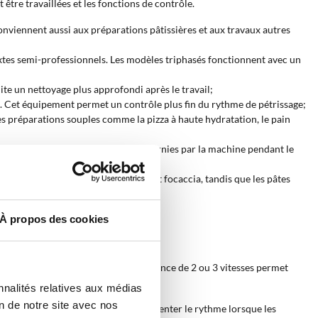
 être travaillées et les fonctions de contrôle.
s conviennent aussi aux préparations pâtissières et aux travaux autres
es semi-professionnels. Les modèles triphasés fonctionnent avec un
lite un nettoyage plus approfondi après le travail;
ux. Cet équipement permet un contrôle plus fin du rythme de pétrissage;
les préparations souples comme la pizza à haute hydratation, le pain
cilite la lecture des informations fournies par la machine pendant le
es moyennes comprennent pizza, pain et focaccia, tandis que les pâtes
À propos des cookies
le développement de la pâte. La présence de 2 ou 3 vitesses permet
nnalités relatives aux médias
on de notre site avec nos
 avec un mouvement plus lent et augmenter le rythme lorsque les