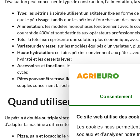
L’évaluation peut concerner le type de construction, l’alimentation, la s
Type
: les pétrins à spirale utilisent un agitateur fixe en forme d
que le pétrissage, tandis que les pétrins à fourche sont des ma
Alimentation
: les modèles monophasés fonctionnent avec le co
courant de 400V et sont destinés aux opérateurs professionnels 
Tête
: la tête fixe représente une solution plus économique, avec 
Variateur de vitesse
: sur les modèles équipés d’un variateur, pl
Haute hydratation
: certains pétrins conviennent aux pâtes avec
hydraté et les desserts levés;
Accessoires et fonctions
: le minuteur électronique aide l’opérat
cycle;
Pâtes pouvant être travaillées
: les pâtes dures comprennent gress
souples concernent brioches, gnocchis, pandoro, desserts levés 
Consentement
Quand utiliser un pétrin à doub
Ce site web utilise des cook
Un
pétrin à double ou triple vitesse
convient lorsque le travail exige d
d’adapter la machine à différentes consistances, des mélanges plus co
Les cookies nous permettent d
sociaux et d'analyser notre t
Pizza, pain et focaccia
: le réglage de la vitesse aide à travail