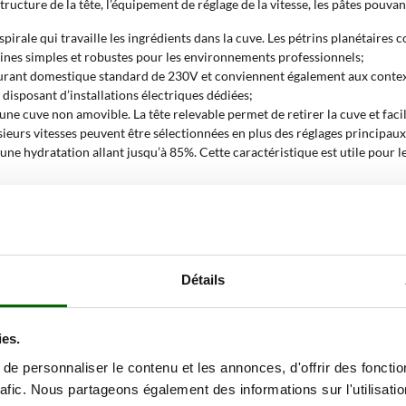
tructure de la tête, l’équipement de réglage de la vitesse, les pâtes pouvant
e spirale qui travaille les ingrédients dans la cuve. Les pétrins planétaire
chines simples et robustes pour les environnements professionnels;
urant domestique standard de 230V et conviennent également aux context
disposant d’installations électriques dédiées;
une cuve non amovible. La tête relevable permet de retirer la cuve et faci
usieurs vitesses peuvent être sélectionnées en plus des réglages principa
 une hydratation allant jusqu’à 85%. Cette caractéristique est utile pour 
eur à contrôler les temps de travail avec plus de précision. L’écran LCD fa
ins, piadina, taralli, biscuits, pâtes fraîches et pâtes aux œufs. Les pât
et préparations à haute hydratation;
Détails
le vitesse ou triple vitesse?
ies.
u contrôle dans les premières phases et une intensité supérieure pendant 
mpacts aux pâtes souples et hydratées.
e personnaliser le contenu et les annonces, d'offrir des fonctio
rafic. Nous partageons également des informations sur l'utilisati
ler les pâtes moyennes avec plus de continuité. La machine peut commencer