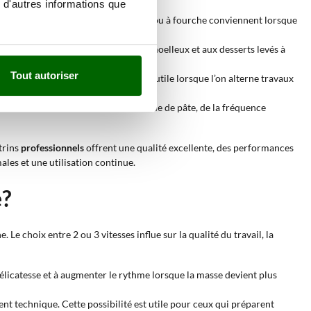
 d'autres informations que
ement constant. Les versions à spirale ou à fourche conviennent lorsque
a pizza à haute hydratation, au pain moelleux et aux desserts levés à
Tout autoriser
 pâtes traditionnelles. Ce type est utile lorsque l’on alterne travaux
ou continus. Le choix dépend du volume de pâte, de la fréquence
trins
professionnels
offrent une qualité excellente, des performances
les et une utilisation continue.
e?
e choix entre 2 ou 3 vitesses influe sur la qualité du travail, la
 délicatesse et à augmenter le rythme lorsque la masse devient plus
nt technique. Cette possibilité est utile pour ceux qui préparent