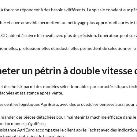
 et à fourche répondent à des besoins différents. La spirale convient aux pâ
able et cuve amovible permettent un nettoyage plus approfondi après le trav
 LCD aident à suivre le travail avec plus de précision. L’opérateur peut sur
sionnelles, professionnelles et industrielles permettent de sélectionner la
eter un pétrin à double vitesse 
 de choisir parmi des modèles sélectionnables par caractéristiques techn
tachées et assistance après-vente.
r les centres logistiques AgriEuro, avec des procédures pensées aussi pou
mander des pièces détachées pour maintenir la machine efficace dans le 
 performances régulières;
assistance AgriEuro accompagne le client après l’achat avec des indications
ctement l’entretien de la machine;