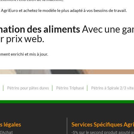
AgriEuro et achetez le modèle le plus adapté à vos besoins de travail.
mation des aliments
Avec une ga
r prix web.
ment enrichi et mis à jour.
Pétrins pour pâtes dures
Pétrins Triphasé
Pétrins à Spirale 2/3 vit
 légales
Services Spécifiques Agr
d'Achat
-5% sur le second produit ajouté a