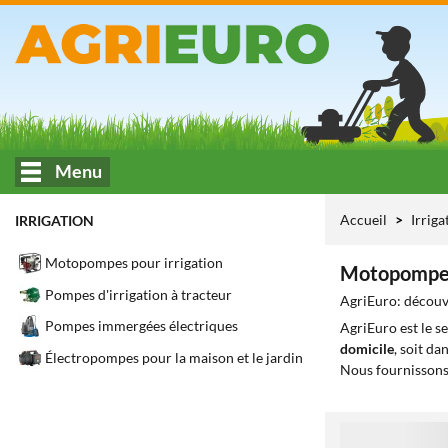
Menu
Accueil
Irrig
IRRIGATION
Motopompes pour irrigation
Motopompes 
Pompes d'irrigation à tracteur
AgriEuro: découv
Pompes immergées électriques
AgriEuro est le s
domicile
, soit da
Électropompes pour la maison et le jardin
Nous fournissons
1