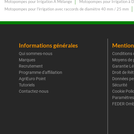
Motopompes pour Irrigation À Mélange
Motopompes pour Irrigation à 
Motopompes pour l'irrigation avec raccords de diamètre 40 mm / 25 mm
Informations générales
Mentions
Qui sommes-nous
Conditions 
Marques
Moyens de 
Recrutement
Garantie Lé
Programme d'affiliation
Droit de Ré
AgriEuro Point
Données pe
Tutoriels
Sécurité
Contactez-nous
Cookie Poli
Paramètres
FEDER Omb