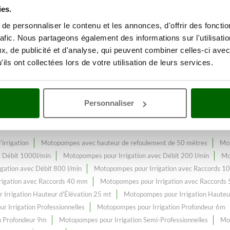
ies.
e personnaliser le contenu et les annonces, d'offrir des fonctio
 gamme de plus de 56
Motopompe
rafic. Nous partageons également des informations sur l'utilisati
, de publicité et d'analyse, qui peuvent combiner celles-ci avec
ils ont collectées lors de votre utilisation de leurs services.
eur 6m
, constamment enrichi et mis à jour.
Personnaliser
irrigation
Motopompes avec hauteur de refoulement de 50 mètres
Mot
c Débit 1000l/min
Motopompes pour Irrigation avec Débit 200 l/min
Mo
gation avec Débit 800 l/min
Motopompes pour Irrigation avec Raccords 
rigation avec Raccords 40 mm
Motopompes pour Irrigation avec Raccords
Irrigation Hauteur d'Élévation 25 mt
Motopompes pour Irrigation Hauteu
 Irrigation Professionnelles
Motopompes pour Irrigation Profondeur 6m
n Profondeur 9m
Motopompes pour Irrigation Semi-Professionnelles
Mot