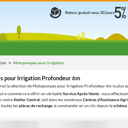
Retour gratuit sous 30 jours
ation
Motopompes pour irrigation
pour Irrigation Profondeur 6m
rez la sélection de Motopompes pour Irrigation Profondeur 6m la plus a
eul e-commerce à offrir un véritable
Service Après-Vente
: nous effectuon
ns notre
Atelier Central
, soit dans les nombreux
Centres d’Assistance Agr
 toutes les
pièces de rechange
, à commander en un clic depuis le
schéma 
1
1