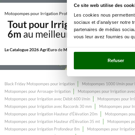
Ce site web utilise des cook
Motopompes pour Irrigation Profondeur 6m
Les cookies nous permettent d
Tout pour Irrigation
Avec une
sociaux et d'analyser notre t
partenaires de médias sociaux
6m
au meilleur prix web.
vous leur avez fournies ou qu'
Le Catalogue 2026 AgriEuro
de
Motopompes pour Irrigation Profond
Refuser
Black Friday Motopompes pour irrigation
Motopompes 1000 l/min pour l’
Motopompes pour Arrosage-Irrigation
Motopompes pour Irrigation ave
Motopompes pour Irrigation avec Débit 600 l/min
Motopompes pour Irri
Motopompes pour Irrigation avec Raccords 30 mm
Motopompes pour Ir
Motopompes pour Irrigation Hauteur d'Élévation 20m
Motopompes pour 
Motopompes pour Irrigation Hauteur d'Élévation 35 mt
Motopompes pour
Motopompes pour Irrigation Profondeur 8m
Motopompes pour Irrigatio