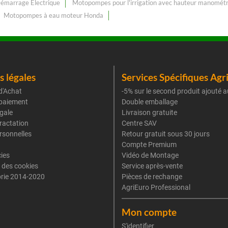
Démarrage Électrique
Motopompes pour l'irrigation avec hauteur manomét
Motopompes à eau moteur Honda
 légales
Services Spécifiques Agr
d'Achat
-5% sur le second produit ajouté a
paiement
Double emballage
gale
Livraison gratuite
tractation
Centre SAV
rsonnelles
Retour gratuit sous 30 jours
Compte Premium
cies
Vidéo de Montage
 des cookies
Service après-vente
rie 2014-2020
Pièces de rechange
AgriEuro Professional
Mon compte
S'identifier