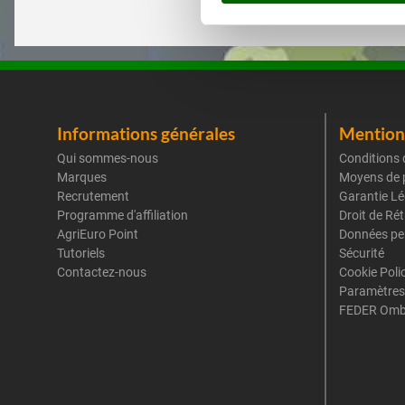
Informations générales
Mentions
Qui sommes-nous
Conditions 
Marques
Moyens de 
Recrutement
Garantie Lé
Programme d'affiliation
Droit de Ré
AgriEuro Point
Données pe
Tutoriels
Sécurité
Contactez-nous
Cookie Poli
Paramètres
FEDER Omb