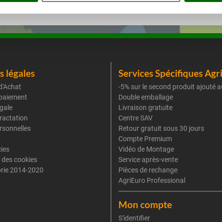
 légales
Services Spécifiques Agr
d'Achat
-5% sur le second produit ajouté a
paiement
Double emballage
gale
Livraison gratuite
tractation
Centre SAV
rsonnelles
Retour gratuit sous 30 jours
Compte Premium
cies
Vidéo de Montage
 des cookies
Service après-vente
rie 2014-2020
Pièces de rechange
AgriEuro Professional
Mon compte
S'identifier