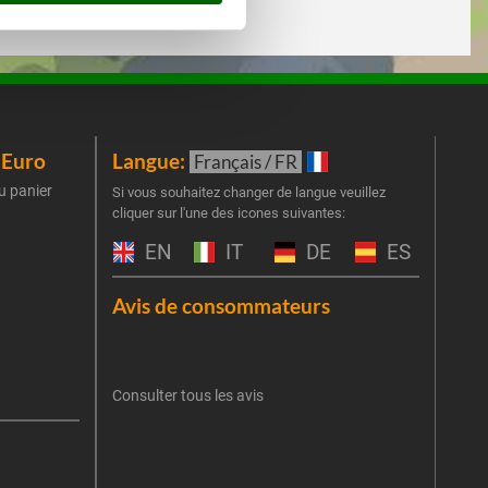
iEuro
Langue:
New
Français / FR
u panier
Inscr
Si vous souhaitez changer de langue veuillez
cliquer sur l'une des icones suivantes:
part
obti
EN
IT
DE
ES
Emai
Avis de consommateurs
Une er
J'
retent
Consulter tous les avis