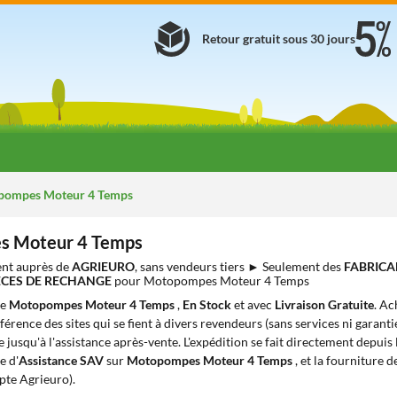
Retour gratuit sous 30 jours
ompes Moteur 4 Temps
 Moteur 4 Temps
nt auprès de
AGRIEURO
, sans vendeurs tiers ► Seulement des
FABRICA
IÈCES DE RECHANGE
pour Motopompes Moteur 4 Temps
de
Motopompes Moteur 4 Temps
,
En Stock
et avec
Livraison Gratuite
. Ac
ifférence des sites qui se fient à divers revendeurs (sans services ni garant
 jusqu'à l'assistance après-vente. L'expédition se fait directement depuis
e d'
Assistance SAV
sur
Motopompes Moteur 4 Temps
, et la fourniture 
pte Agrieuro).