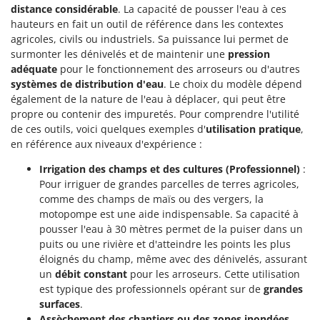
Stiga
distance considérable
. La capacité de pousser l'eau à ces
hauteurs en fait un outil de référence dans les contextes
Stocker
agricoles, civils ou industriels. Sa puissance lui permet de
Sunseeker
surmonter les dénivelés et de maintenir une
pression
adéquate
pour le fonctionnement des arroseurs ou d'autres
T
systèmes de distribution d'eau
. Le choix du modèle dépend
Tecla
également de la nature de l'eau à déplacer, qui peut être
TecnoGen
propre ou contenir des impuretés. Pour comprendre l'utilité
de ces outils, voici quelques exemples d'
utilisation pratique
,
Tellarini Pompe
en référence aux niveaux d'expérience :
Telwin
Irrigation des champs et des cultures (Professionnel)
:
Tenco
Pour irriguer de grandes parcelles de terres agricoles,
comme des champs de maïs ou des vergers, la
Tineco
motopompe est une aide indispensable. Sa capacité à
Titania
pousser l'eau à 30 mètres permet de la puiser dans un
Tornado
puits ou une rivière et d'atteindre les points les plus
éloignés du champ, même avec des dénivelés, assurant
Tre Spade
un
débit constant
pour les arroseurs. Cette utilisation
Trev - Abrek - TecnoVIR
est typique des professionnels opérant sur de
grandes
surfaces
.
Trotec
Assèchement des chantiers ou des zones inondées