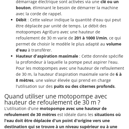
démarrage électrique sont activées via une
clé ou un
Seven Italy
bouton
, éliminant le besoin de démarrer la machine
Shark
avec la corde de rappel.
Débit
: Cette valeur indique la quantité d'eau qui peut
Silky
être déplacée par unité de temps. Le débit des
Simatech
motopompes AgriEuro avec une hauteur de
Sirman
refoulement de 30 m varie de
201 à 1000 l/min
, ce qui
permet de choisir le modèle le plus adapté au
volume
Skil
d'eau
à transférer.
Smartwood
Hauteur d'aspiration maximale
: Cette donnée spécifie
la profondeur à laquelle la pompe peut aspirer l'eau.
Smeg
Pour les motopompes avec une hauteur de refoulement
Snapper
de 30 m, la hauteur d'aspiration maximale varie de
6 à
8 mètres
, une valeur élevée qui prend en charge
Solidur
l'utilisation sur des
puits ou des citernes profonds
.
Spice Electronics
Quand utiliser une motopompe avec
Spiralmac
hauteur de refoulement de 30 m ?
Spring Protezione
L'utilisation d'une
motopompe avec une hauteur de
refoulement de 30 mètres
est idéale dans les
situations où
Spyro
l'eau doit être déplacée d'un point d'origine vers une
Stanley
destination qui se trouve à un niveau supérieur ou à une