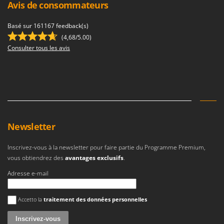
Avis de consommateurs
Basé sur 161167 feedback(s)
(4,68/5.00)
Consulter tous les avis
Newsletter
Inscrivez-vous à la newsletter pour faire partie du Programme Premium,
vous obtiendrez des
avantages exclusifs
.
Adresse e-mail
Une erreur est survenue
Accetto la
traitement des données personnelles