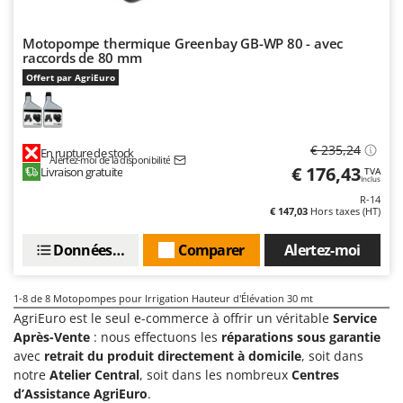
Master
Mastercook
Motopompe thermique Greenbay GB-WP 80 - avec
raccords de 80 mm
Masterpro
Offert par AgriEuro
McCulloch
MCH
Michelin
€ 235,24
En rupture de stock
Alertez-moi de la disponibilité
€ 176,43
Mille
Livraison gratuite
TVA
Inclus
Minox
R-14
€ 147,03
Hors taxes (HT)
Mockmill
Données techniques
Comparer
Alertez-moi
More than chef
MOSA
1-8
de 8 Motopompes pour Irrigation Hauteur d'Élévation 30 mt
MOVA
AgriEuro est le seul e-commerce à offrir un véritable
Service
Mowox
Après-Vente
: nous effectuons les
réparations sous garantie
avec
retrait du produit directement à domicile
, soit dans
MTD
notre
Atelier Central
, soit dans les nombreux
Centres
d’Assistance AgriEuro
.