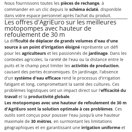
N
Nous fournissons toutes les
pièces de rechange
, à
New O.M.R.A.
commander en un clic depuis le
schéma éclaté
, disponible
Nilfisk
dans votre espace personnel après l’achat du produit.
Les offres d'AgriEuro sur les meilleures
Ninja
motopompes avec hauteur de
Novatec
refoulement de 30 m
Novital
La dif
ficulté de déplacer de grands volumes d'eau d'une
source à un point d'irrigation éloigné
représente un défi
NuAir
pour les
agriculteurs
et les passionnés de
jardinage
. Dans les
NuovaFac
contextes agricoles, la rareté de l'eau ou la distance entre le
puits et le champ peut limiter les
activités de production
,
O
causant des pertes économiques. En jardinage, l'absence
Officine Savioli
d'un
système d'eau efficace
rend le processus d'irrigation
Oliviero
fatigant et long, compromettant la santé des cultures. Ces
problèmes logistiques ont un impact direct sur l'
efficacité du
Olix
travail
et la
productivité globale
.
OMA
Les motopompes avec une hauteur de refoulement de 30 m
Omas
d'AgriEuro sont la solution optimale à ces problèmes
. Ces
outils sont conçus pour pousser l'eau jusqu'à une hauteur
Ompagrill
maximale de
30 mètres
, en surmontant les limitations
Ooni
géographiques et en garantissant une
irrigation uniforme
et