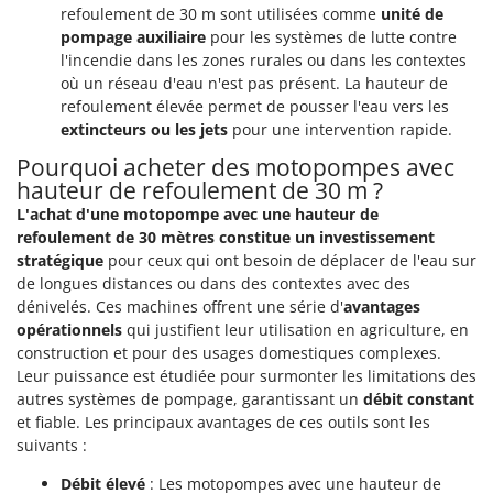
Worx
refoulement de 30 m sont utilisées comme
unité de
pompage auxiliaire
pour les systèmes de lutte contre
Y
l'incendie dans les zones rurales ou dans les contextes
Yard Force
où un réseau d'eau n'est pas présent. La hauteur de
refoulement élevée permet de pousser l'eau vers les
Z
extincteurs ou les jets
pour une intervention rapide.
Zanon
Pourquoi acheter des motopompes avec
Zephir
hauteur de refoulement de 30 m ?
ZGrills
L'achat d'une motopompe avec une hauteur de
Zodiac
refoulement de 30 mètres constitue un investissement
stratégique
pour ceux qui ont besoin de déplacer de l'eau sur
Zomax
de longues distances ou dans des contextes avec des
dénivelés. Ces machines offrent une série d'
avantages
opérationnels
qui justifient leur utilisation en agriculture, en
construction et pour des usages domestiques complexes.
Leur puissance est étudiée pour surmonter les limitations des
autres systèmes de pompage, garantissant un
débit constant
et fiable. Les principaux avantages de ces outils sont les
suivants :
Débit élevé
: Les motopompes avec une hauteur de