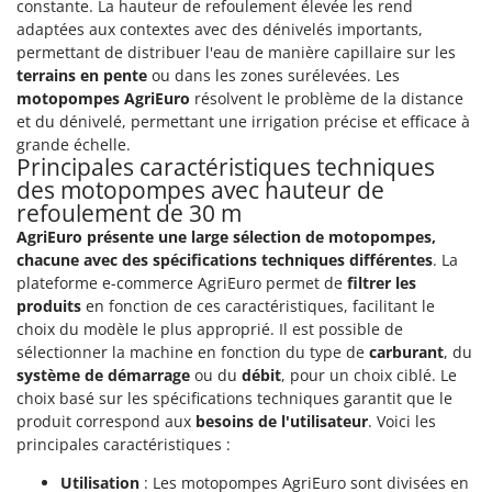
constante. La hauteur de refoulement élevée les rend
Oriental Koshin
adaptées aux contextes avec des dénivelés importants,
Outdoorchef
permettant de distribuer l'eau de manière capillaire sur les
terrains en pente
ou dans les zones surélevées. Les
P
motopompes AgriEuro
résolvent le problème de la distance
Palazzetti
et du dénivelé, permettant une irrigation précise et efficace à
Palumbo Pavi
grande échelle.
Principales caractéristiques techniques
Partisani
des motopompes avec hauteur de
Paterlini
refoulement de 30 m
AgriEuro présente une large sélection de motopompes,
Philips
chacune avec des spécifications techniques différentes
. La
Pramac
plateforme e-commerce AgriEuro permet de
filtrer les
produits
en fonction de ces caractéristiques, facilitant le
Prismafood
choix du modèle le plus approprié. Il est possible de
sélectionner la machine en fonction du type de
carburant
, du
R
R.G.V.
système de démarrage
ou du
débit
, pour un choix ciblé. Le
choix basé sur les spécifications techniques garantit que le
Rato
produit correspond aux
besoins de l'utilisateur
. Voici les
Reber
principales caractéristiques :
Redback
Utilisation
: Les motopompes AgriEuro sont divisées en