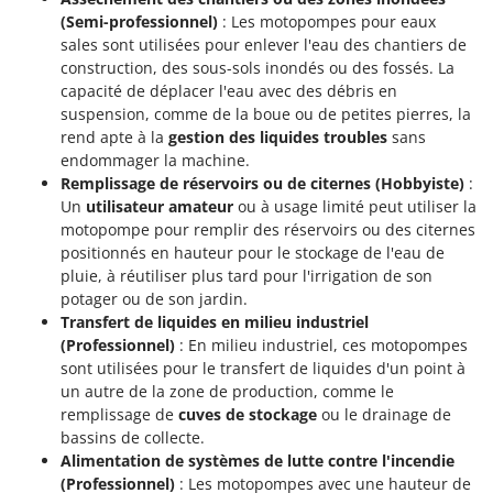
Troy-Bilt
(Semi-professionnel)
: Les motopompes pour eaux
sales sont utilisées pour enlever l'eau des chantiers de
U
construction, des sous-sols inondés ou des fossés. La
Udor
capacité de déplacer l'eau avec des débris en
Unger
suspension, comme de la boue ou de petites pierres, la
rend apte à la
gestion des liquides troubles
sans
V
endommager la machine.
Verdemax
Remplissage de réservoirs ou de citernes (Hobbyiste)
:
Vesco
Un
utilisateur amateur
ou à usage limité peut utiliser la
motopompe pour remplir des réservoirs ou des citernes
Volpi
positionnés en hauteur pour le stockage de l'eau de
pluie, à réutiliser plus tard pour l'irrigation de son
W
potager ou de son jardin.
Waldner
Transfert de liquides en milieu industriel
Weber
(Professionnel)
: En milieu industriel, ces motopompes
sont utilisées pour le transfert de liquides d'un point à
WIDU
un autre de la zone de production, comme le
Wiper EcoRobot
remplissage de
cuves de stockage
ou le drainage de
Wolf Garten
bassins de collecte.
Alimentation de systèmes de lutte contre l'incendie
Wortex
(Professionnel)
: Les motopompes avec une hauteur de