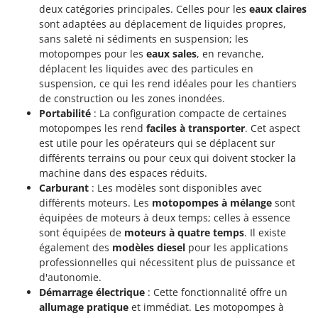
Resto Italia
deux catégories principales. Celles pour les
eaux claires
sont adaptées au déplacement de liquides propres,
Ribimex
sans saleté ni sédiments en suspension; les
Ripartrak
motopompes pour les
eaux sales
, en revanche,
déplacent les liquides avec des particules en
Ritter
suspension, ce qui les rend idéales pour les chantiers
River Systems
de construction ou les zones inondées.
Robomow
Portabilité
: La configuration compacte de certaines
motopompes les rend
faciles à transporter
. Cet aspect
Rossofuoco
est utile pour les opérateurs qui se déplacent sur
Rover Pompe
différents terrains ou pour ceux qui doivent stocker la
machine dans des espaces réduits.
Royal Food
Carburant
: Les modèles sont disponibles avec
Ryobi
différents moteurs. Les
motopompes à mélange
sont
équipées de moteurs à deux temps; celles à essence
S
sont équipées de
moteurs à quatre temps
. Il existe
S.T.P.
également des
modèles diesel
pour les applications
Santos
professionnelles qui nécessitent plus de puissance et
d'autonomie.
Sbaraglia
Démarrage électrique
: Cette fonctionnalité offre un
Schnitzer
allumage pratique
et immédiat. Les motopompes à