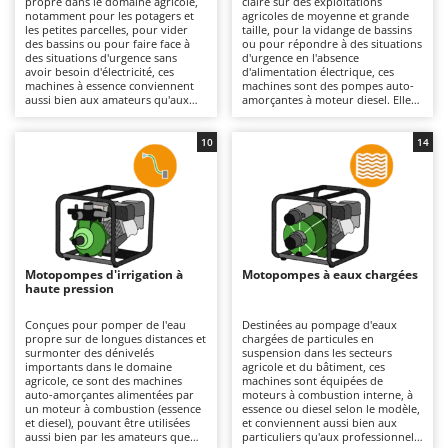
propre dans le domaine agricole,
claire sur des exploitations
Autolaveuses
Ambrogio Robot
notamment pour les potagers et
agricoles de moyenne et grande
les petites parcelles, pour vider
taille, pour la vidange de bassins
Autres produits
Annovi Reverberi
des bassins ou pour faire face à
ou pour répondre à des situations
des situations d'urgence sans
d'urgence en l'absence
avoir besoin d'électricité, ces
d'alimentation électrique, ces
ANTHBOT
machines à essence conviennent
machines sont des pompes auto-
B
aussi bien aux amateurs qu'aux
amorçantes à moteur diesel. Elles
Balayeuses
Archman
professionnels. Elles se
se distinguent des versions à
distinguent par leur plus grande
essence par leurs performances
Bancs de scie pour le bois - Scies à bûches
Arco
légèreté et leur praticité par
supérieures : il s'agit généralement
10
14
rapport aux versions diesel, ce qui
de modèles offrant un débit plus
Barbecues
Ardes
les rend plus faciles à déplacer et
élevé et une plus grande
plus adaptées lorsqu'il faut
robustesse pour les applications
Bennes pour tracteur
Argo
intervenir dans différentes zones
agricoles, ce qui les rend
du terrain. Elles offrent une bonne
parfaitement adaptés à des
Brosses pour sols extérieurs
Ariete
autonomie et un démarrage
utilisations allant du semi-
rapide. Pour maintenir des
professionnel au professionnel. Le
Brouettes à moteur
Artus
performances constantes, il est
système auto-amorçant facilite le
nécessaire d'effectuer l'entretien
démarrage, même dans des
Motopompes d'irrigation à
Motopompes à eaux chargées
Broyeurs à axe horizontal pour tracteur
du moteur avec des contrôles
conditions d'utilisation exigeantes,
Attila
haute pression
périodiques du filtre à air, de la
contribuant ainsi à une meilleure
bougie et du niveau d'huile, ainsi
efficacité sur le terrain. Afin de
Broyeurs de branches et végétaux
Ausonia
que le nettoyage des filtres à eau
préserver leurs performances
Conçues pour pomper de l'eau
Destinées au pompage d'eaux
et des conduits pour éviter les
dans le temps, il est nécessaire
propre sur de longues distances et
chargées de particules en
Butteurs pour tracteur
Awelco
obstructions.
d'assurer l'entretien régulier du
surmonter des dénivelés
suspension dans les secteurs
moteur en effectuant des
importants dans le domaine
agricole et du bâtiment, ces
contrôles périodiques du filtre à
agricole, ce sont des machines
machines sont équipées de
C
B
air et du niveau d'huile, ainsi que
auto-amorçantes alimentées par
moteurs à combustion interne, à
Chargeurs de batterie - Démarreurs
Baesso
le nettoyage des filtres à eau et
un moteur à combustion (essence
essence ou diesel selon le modèle,
des conduites afin d'éviter les
et diesel), pouvant être utilisées
et conviennent aussi bien aux
Charrues pour tracteur
Bahco
dépôts et les pertes de
aussi bien par les amateurs que
particuliers qu'aux professionnels.