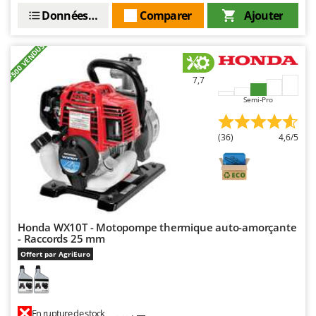
Données techniques
Comparer
Ajouter
+500 VENDUS
7,7
Semi-Pro
(36)
4,6/5
Honda WX10T - Motopompe thermique auto-amorçante
- Raccords 25 mm
Offert par AgriEuro
En rupture de stock