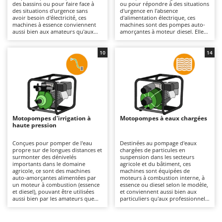
des bassins ou pour faire face à
ou pour répondre à des situations
Autolaveuses
Ambrogio Robot
des situations d'urgence sans
d'urgence en l'absence
avoir besoin d'électricité, ces
d'alimentation électrique, ces
Autres produits
Annovi Reverberi
machines à essence conviennent
machines sont des pompes auto-
aussi bien aux amateurs qu'aux
amorçantes à moteur diesel. Elles
ANTHBOT
professionnels. Elles se
se distinguent des versions à
B
distinguent par leur plus grande
essence par leurs performances
Balayeuses
Archman
légèreté et leur praticité par
supérieures : il s'agit généralement
10
14
rapport aux versions diesel, ce qui
de modèles offrant un débit plus
Bancs de scie pour le bois - Scies à bûches
Arco
les rend plus faciles à déplacer et
élevé et une plus grande
plus adaptées lorsqu'il faut
robustesse pour les applications
Barbecues
intervenir dans différentes zones
agricoles, ce qui les rend
Ardes
du terrain. Elles offrent une bonne
parfaitement adaptés à des
autonomie et un démarrage
utilisations allant du semi-
Bennes pour tracteur
Argo
rapide. Pour maintenir des
professionnel au professionnel. Le
performances constantes, il est
système auto-amorçant facilite le
Brosses pour sols extérieurs
Ariete
nécessaire d'effectuer l'entretien
démarrage, même dans des
Motopompes d'irrigation à
Motopompes à eaux chargées
du moteur avec des contrôles
conditions d'utilisation exigeantes,
Brouettes à moteur
haute pression
Artus
périodiques du filtre à air, de la
contribuant ainsi à une meilleure
bougie et du niveau d'huile, ainsi
efficacité sur le terrain. Afin de
Broyeurs à axe horizontal pour tracteur
Attila
que le nettoyage des filtres à eau
préserver leurs performances
Conçues pour pomper de l'eau
Destinées au pompage d'eaux
et des conduits pour éviter les
dans le temps, il est nécessaire
propre sur de longues distances et
chargées de particules en
Broyeurs de branches et végétaux
Ausonia
obstructions.
d'assurer l'entretien régulier du
surmonter des dénivelés
suspension dans les secteurs
moteur en effectuant des
importants dans le domaine
agricole et du bâtiment, ces
Butteurs pour tracteur
Awelco
contrôles périodiques du filtre à
agricole, ce sont des machines
machines sont équipées de
air et du niveau d'huile, ainsi que
auto-amorçantes alimentées par
moteurs à combustion interne, à
le nettoyage des filtres à eau et
un moteur à combustion (essence
essence ou diesel selon le modèle,
C
des conduites afin d'éviter les
B
et diesel), pouvant être utilisées
et conviennent aussi bien aux
Chargeurs de batterie - Démarreurs
dépôts et les pertes de
aussi bien par les amateurs que
Baesso
particuliers qu'aux professionnels.
rendement.
par les professionnels. Leur
Par rapport aux motopompes
caractéristique de forte hauteur
Charrues pour tracteur
pour eaux claires, elles se
Bahco
manométrique, pouvant atteindre
distinguent par leur capacité à