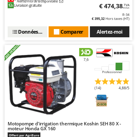
Alertez-moi de la disponibilité
€ 474,38
Livraison gratuite
TVA
Inclus
R-34
€ 395,32
Hors taxes (HT)
Données techniques
Comparer
Alertez-moi
+300 VENDUS
7,6
Professionnel
(14)
4,88/5
Motopompe d'irrigation thermique Koshin SEH 80 X -
moteur Honda GX 160
Offert par AgriEuro