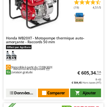
(19)
4,51/5
Honda WB20XT - Motopompe thermique auto-
amorçante - Raccords 50 mm
Offert par AgriEuro
Disponible à partir du 17/08/2026
Alertez-moi de la disponibilité
€ 605,34
Livraison gratuite
TVA
Inclus
R-43
€ 504,45
Hors taxes (HT)
Données techniques
Comparer
Ajouter