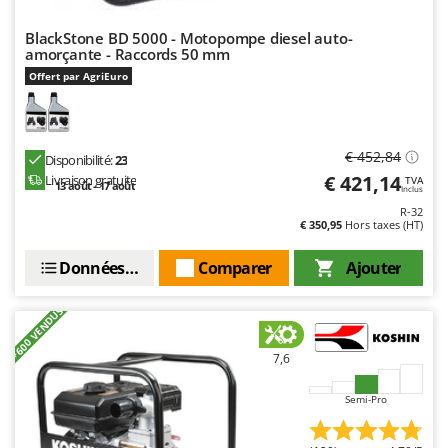
Master
BlackStone BD 5000 - Motopompe diesel auto-
Mastercook
amorçante - Raccords 50 mm
Masterpro
Offert par AgriEuro
McCulloch
MCH
€ 452,84
Michelin
Disponibilité:
23
€ 421,14
Livraison gratuite
TVA
13 août - 17 août
Mille
Inclus
R-32
Minox
€ 350,95
Hors taxes (HT)
Mockmill
Données techniques
Comparer
Ajouter
More than chef
MOSA
+600 VENDUS
MOVA
7,6
Mowox
MTD
Semi-Pro