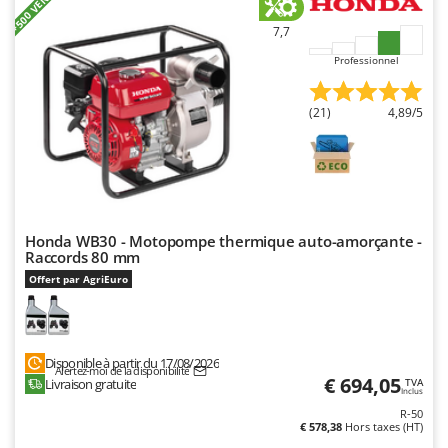
+500 VENDUS
7,7
Professionnel
(21)
4,89/5
Honda WB30 - Motopompe thermique auto-amorçante -
Raccords 80 mm
Offert par AgriEuro
Disponible à partir du 17/08/2026
Alertez-moi de la disponibilité
€ 694,05
Livraison gratuite
TVA
Inclus
R-50
€ 578,38
Hors taxes (HT)