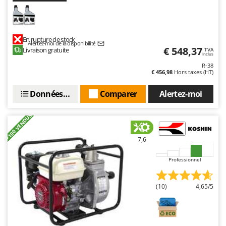
En rupture de stock
Alertez-moi de la disponibilité
€ 548,37
Livraison gratuite
TVA
Inclus
R-38
€ 456,98
Hors taxes (HT)
Données techniques
Comparer
Alertez-moi
+100 VENDUS
7,6
Professionnel
(10)
4,65/5