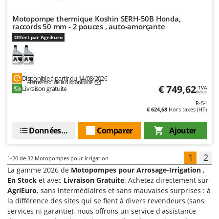
Motopompe thermique Koshin SERH-50B Honda,
raccords 50 mm - 2 pouces , auto-amorçante
Offert par AgriEuro
Disponible à partir du 14/08/2026
Alertez-moi de la disponibilité
€ 749,62
Livraison gratuite
TVA
Inclus
R-54
€ 624,68
Hors taxes (HT)
Données techniques
Comparer
Ajouter
1
2
1-20
de 32 Motopompes pour irrigation
La gamme 2026 de
Motopompes pour Arrosage-Irrigation
,
En Stock
et avec
Livraison Gratuite
. Achetez directement sur
AgriEuro
, sans intermédiaires et sans mauvaises surprises : à
la différence des sites qui se fient à divers revendeurs (sans
services ni garantie), nous offrons un service d'assistance