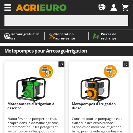
-1
Retour gratuit 30
Réparation
Pièces de
A
A
jrs
après‑vente
rechange
Abris de jardin
ABAC
Accessoires pour tracteurs tondeuses autoportés
AgriEuro Premium
Motopompes pour Arrosage-Irrigation
Aérateurs Scarificateurs pour gazon
AgriEuro TOP-LINE
47
10
Arracheuses de pommes de terre pour tracteur
AGT
Aspirateurs - Balais Électriques
Aima
Aspirateurs à cendres
Airmec
Aspirateurs à feuilles sur roues
AL-KO
Aspirateurs de piscine
ALA 2000
Motopompes d’irrigation à
Motopompes d’irrigation
essence
diesel
Aspirateurs Multifonctions
Alce
Élaborées pour pomper de l'eau
Conçues pour le pompage d'eau
Atomiseurs agricoles pour tracteurs
Alpina
propre dans le domaine agricole,
claire sur des exploitations
notamment pour les potagers et
agricoles de moyenne et grande
Atomiseurs pour traitements
Ama
les petites parcelles, pour vider
taille, pour la vidange de bassins