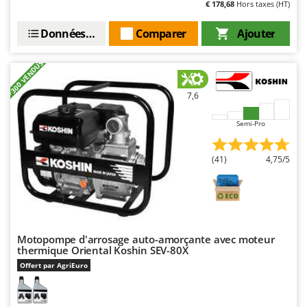
€ 178,68
Hors taxes (HT)
Seven Italy
Shark
Données techniques
Comparer
Ajouter
Silky
+300 VENDUS
Simatech
Sirman
7,6
Skil
Semi-Pro
Smartwood
Smeg
(41)
4,75/5
Snapper
Solidur
Spice Electronics
Spiralmac
Motopompe d'arrosage auto-amorçante avec moteur
thermique Oriental Koshin SEV-80X
Spring Protezione
Offert par AgriEuro
Spyro
Stanley