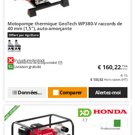
Motopompe thermique GeoTech WP380-V raccords de
40 mm (1,5"), auto-amorçante
Offert par AgriEuro
En rupture de stock
Alertez-moi de la disponibilité
€ 160,22
Livraison gratuite
TVA
Inclus
R-15
€ 133,52
Hors taxes (HT)
Données techniques
Comparer
Alertez-moi
+600 VENDUS
7,7
Professionnel