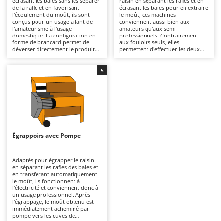
écrasant les baies sans les séparer
raisin en séparant les rafles et en
Autolaveuses
Ambrogio Robot
de la rafle et en favorisant
écrasant les baies pour en extraire
l'écoulement du moût, ils sont
le moût, ces machines
Autres produits
Annovi Reverberi
conçus pour un usage allant de
conviennent aussi bien aux
l'amateurisme à l'usage
amateurs qu'aux semi-
domestique. La configuration en
professionnels. Contrairement
ANTHBOT
forme de brancard permet de
aux fouloirs seuls, elles
B
déverser directement le produit
permettent d'effectuer les deux
Balayeuses
Archman
pressé dans la cuve placée sous la
opérations en une seule étape, ce
machine, ce qui en fait une
qui améliore la qualité du produit
Bancs de scie pour le bois - Scies à bûches
Arco
solution simple et compacte. Les
final et réduit les délais. Les
5
versions manuelles, actionnées
versions manuelles garantissent
Barbecues
Ardes
par manivelle, sont indiquées
simplicité et maîtrise, tandis que
pour des productions limitées ; les
les versions électriques assurent
Bennes pour tracteur
Argo
versions électriques fonctionnent
une plus grande continuité de
sur le réseau 220 V et permettent
fonctionnement. La configuration
Brosses pour sols extérieurs
Ariete
des rythmes de travail plus
à plateau permet un
réguliers avec moins d'effort de la
déchargement direct dans la cuve.
Brouettes à moteur
Artus
part de l'opérateur. Indiqués pour
Idéales pour les petites et
les petites caves et
moyennes productions en cave,
Égrappoirs avec Pompe
Broyeurs à axe horizontal pour tracteur
l'autoproduction, ils nécessitent
ces machines nécessitent un
Attila
surtout un nettoyage minutieux
nettoyage minutieux des pièces
des rouleaux, de la trémie et du
internes et des rouleaux après
Broyeurs de branches et végétaux
Ausonia
châssis après chaque utilisation.
chaque utilisation.
Adaptés pour égrapper le raisin
en séparant les rafles des baies et
Butteurs pour tracteur
Awelco
en transférant automatiquement
le moût, ils fonctionnent à
l'électricité et conviennent donc à
C
B
un usage professionnel. Après
Chargeurs de batterie - Démarreurs
Baesso
l'égrappage, le moût obtenu est
immédiatement acheminé par
Charrues pour tracteur
Bahco
pompe vers les cuves de