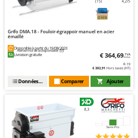
(15)
4,2/5
Grifo DMA.18 - Fouloir-égrappoir manuel en acier
émaillé
Disponible à partir du 19/08/2026
Alertez-moi de la disponibilité
€ 364,69
Livraison gratuite
TVA
Inclus
R-19
€ 303,91
Hors taxes (HT)
Données techniques
Comparer
Ajouter
8,3
Semi-Pro