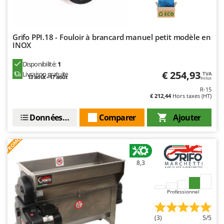
N
New O.M.R.A.
Nilfisk
Ninja
Grifo PPI.18 - Fouloir à brancard manuel petit modèle en
INOX
Novatec
Disponibilité:
1
Novital
€ 254,93
Livraison gratuite
TVA
13 août - 17 août
Inclus
NuAir
R-15
NuovaFac
€ 212,44
Hors taxes (HT)
Données techniques
Comparer
Ajouter
O
Officine Savioli
Oliviero
PROMO
Olix
8,3
OMA
Omas
Professionnel
Ompagrill
Ooni
(3)
5/5