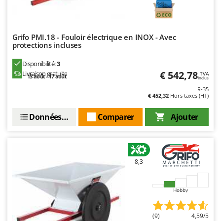
Worx
Y
Yard Force
Grifo PMI.18 - Fouloir électrique en INOX - Avec
protections incluses
Z
Zanon
Disponibilité:
3
€ 542,78
Livraison gratuite
TVA
Zephir
13 août - 17 août
Inclus
R-35
ZGrills
€ 452,32
Hors taxes (HT)
Zodiac
Données techniques
Comparer
Ajouter
Zomax
8,3
Hobby
(9)
4,59/5