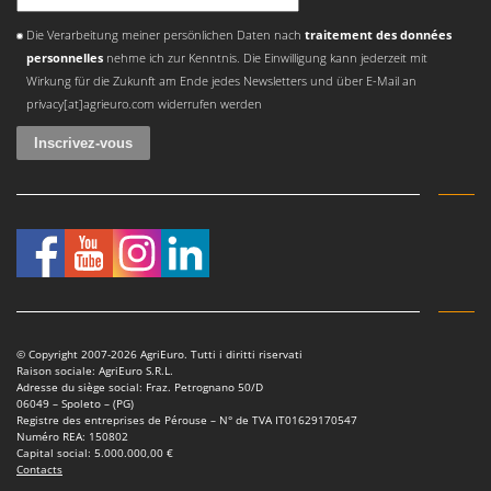
Une erreur est survenue
Die Verarbeitung meiner persönlichen Daten nach
traitement des données
personnelles
nehme ich zur Kenntnis. Die Einwilligung kann jederzeit mit
Wirkung für die Zukunft am Ende jedes Newsletters und über E-Mail an
privacy[at]agrieuro.com widerrufen werden
© Copyright 2007-2026 AgriEuro. Tutti i diritti riservati
Raison sociale: AgriEuro S.R.L.
Adresse du siège social: Fraz. Petrognano 50/D
06049 – Spoleto – (PG)
Registre des entreprises de Pérouse – N° de TVA IT01629170547
Numéro REA: 150802
Capital social: 5.000.000,00 €
Contacts