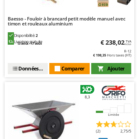
Master
Mastercook
Baesso - Fouloir à brancard petit modèle manuel avec
Masterpro
timon et rouleaux aluminium
McCulloch
Disponibilité:
2
MCH
€ 238,02
Livraison gratuite
TVA
13 août - 17 août
Inclus
Michelin
R-12
€ 198,35
Hors taxes (HT)
Mille
Données techniques
Comparer
Ajouter
Minox
Mockmill
More than chef
MOSA
8,3
MOVA
Mowox
Limitée
MTD
(2)
2,75/5