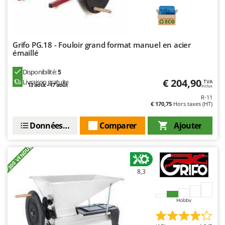
Grifo PG.18 - Fouloir grand format manuel en acier
émaillé
Disponibilité:
5
€ 204,90
Livraison gratuite
TVA
13 août - 17 août
Inclus
R-11
€ 170,75
Hors taxes (HT)
Données techniques
Comparer
Ajouter
+300 VENDUS
8,3
Hobby