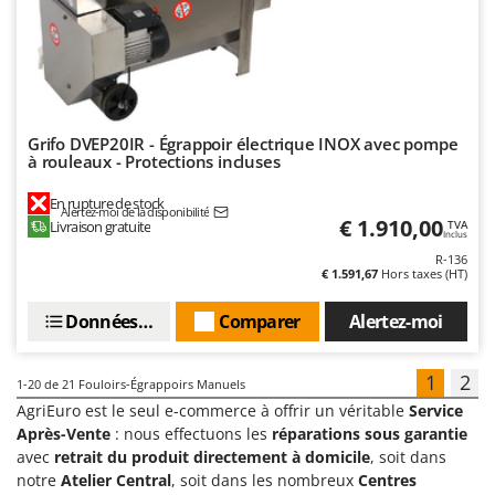
Grifo DVEP20IR - Égrappoir électrique INOX avec pompe
à rouleaux - Protections incluses
En rupture de stock
Alertez-moi de la disponibilité
€ 1.910,00
Livraison gratuite
TVA
Inclus
R-136
€ 1.591,67
Hors taxes (HT)
Données techniques
Comparer
Alertez-moi
1
2
1-20
de 21 Fouloirs-Égrappoirs Manuels
AgriEuro est le seul e-commerce à offrir un véritable
Service
Après-Vente
: nous effectuons les
réparations sous garantie
avec
retrait du produit directement à domicile
, soit dans
notre
Atelier Central
, soit dans les nombreux
Centres