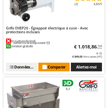
(2)
4,83/5
Grifo DVEP20 - Égrappoir électrique à cuve - Avec
protections incluses
En rupture de stock
Alertez-moi de la disponibilité
€ 1.018,86
Livraison gratuite
TVA
Inclus
R-70
€ 849,05
Hors taxes (HT)
Données techniques
Comparer
Alertez-moi
8,3