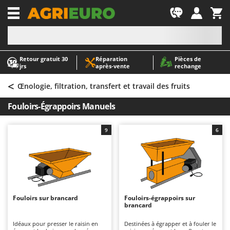
-1
Retour gratuit 30
Réparation
Pièces de
A
A
jrs
après‑vente
rechange
Abris de jardin
ABAC
<
Accessoires pour tracteurs tondeuses autoportés
AgriEuro Premium
Œnologie, filtration, transfert et travail des fruits
Aérateurs Scarificateurs pour gazon
AgriEuro TOP-LINE
Fouloirs-Égrappoirs Manuels
Arracheuses de pommes de terre pour tracteur
AGT
Aspirateurs - Balais Électriques
Aima
9
6
Aspirateurs à cendres
Airmec
Aspirateurs à feuilles sur roues
AL-KO
Aspirateurs de piscine
ALA 2000
Aspirateurs Multifonctions
Alce
Fouloirs sur brancard
Fouloirs-égrappoirs sur
brancard
Atomiseurs agricoles pour tracteurs
Alpina
Atomiseurs pour traitements
Ama
Idéaux pour presser le raisin en
Destinées à égrapper et à fouler le