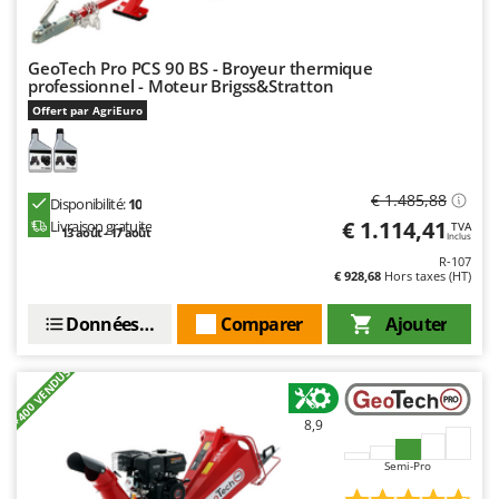
Troy-Bilt
U
GeoTech Pro PCS 90 BS - Broyeur thermique
Udor
professionnel - Moteur Brigss&Stratton
Unger
Offert par AgriEuro
V
Verdemax
€ 1.485,88
Disponibilité:
10
Vesco
€ 1.114,41
Livraison gratuite
TVA
13 août - 17 août
Inclus
Volpi
R-107
€ 928,68
Hors taxes (HT)
W
Waldner
Données techniques
Comparer
Ajouter
Weber
WIDU
+400 VENDUS
Wiper EcoRobot
8,9
Wolf Garten
Semi-Pro
Wortex