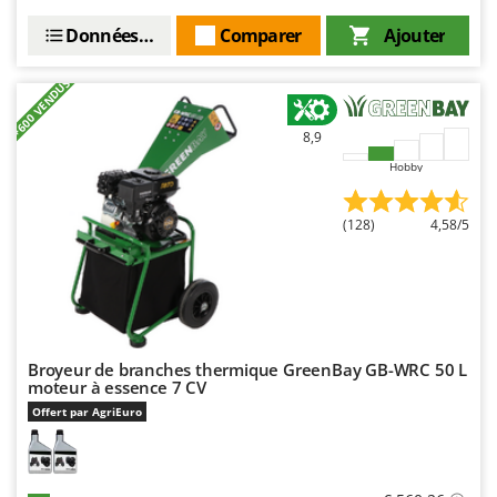
Oriental Koshin
Données techniques
Comparer
Ajouter
Outdoorchef
+600 VENDUS
P
Palazzetti
8,9
Palumbo Pavi
Hobby
Partisani
Paterlini
(128)
4,58/5
Philips
Pramac
Prismafood
R
Broyeur de branches thermique GreenBay GB-WRC 50 L
R.G.V.
moteur à essence 7 CV
Rato
Offert par AgriEuro
Reber
Redback