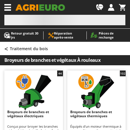
-1
Retour gratuit 30
Réparation
Pièces de
A
A
jrs
après‑vente
rechange
Abris de jardin
ABAC
<
Accessoires pour tracteurs tondeuses autoportés
AgriEuro Premium
Traitement du bois
Aérateurs Scarificateurs pour gazon
AgriEuro TOP-LINE
Broyeurs de branches et végétaux À rouleaux
Arracheuses de pommes de terre pour tracteur
AGT
Aspirateurs - Balais Électriques
Aima
44
102
Aspirateurs à cendres
Airmec
Aspirateurs à feuilles sur roues
AL-KO
Aspirateurs de piscine
ALA 2000
Aspirateurs Multifonctions
Alce
Broyeurs de branches et
Broyeurs de branches et
végétaux électriques
végétaux thermiques
Atomiseurs agricoles pour tracteurs
Alpina
Atomiseurs pour traitements
Ama
Conçus pour broyer les branches
Équipés d’un moteur thermique à