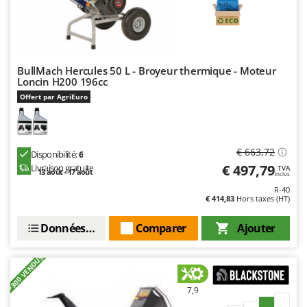
BullMach Hercules 50 L - Broyeur thermique - Moteur
Loncin H200 196cc
Offert par AgriEuro
€ 663,72
Disponibilité:
6
€ 497,79
Livraison gratuite
TVA
13 août - 17 août
Inclus
R-40
€ 414,83
Hors taxes (HT)
Données techniques
Comparer
Ajouter
+300 VENDUS
7,9