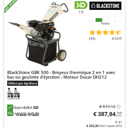
+400 VENDUS
N
New O.M.R.A.
Nilfisk
7,9
Ninja
Hobby
Novatec
Novital
(43)
4,53/5
NuAir
NuovaFac
O
Officine Savioli
BlackStone GBK 500 - Broyeur thermique 2 en 1 avec
bac ou goulotte d'éjection - Moteur Ducar DH212
Oliviero
Offert par AgriEuro
Olix
OMA
Omas
€ 517,12
Disponibilité:
520
€ 387,84
Livraison gratuite
TVA
Ompagrill
13 août - 17 août
Inclus
R-41
Ooni
€ 323,20
Hors taxes (HT)