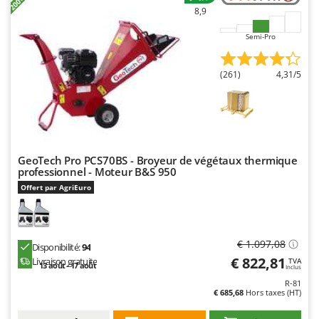
8,9
Semi-Pro
(261)
4,31/5
GeoTech Pro PCS70BS - Broyeur de végétaux thermique
professionnel - Moteur B&S 950
Offert par AgriEuro
€ 1.097,08
Disponibilité:
94
€ 822,81
Livraison gratuite
TVA
13 août - 17 août
Inclus
R-81
€ 685,68
Hors taxes (HT)