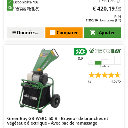
€ 560,26
Disponibilité:
108
Resto Italia
€ 420,19
Livraison gratuite
TVA
13 août - 17 août
Ribimex
Inclus
R-44
Ripartrak
€ 350,16
Hors taxes (HT)
Ritter
Données techniques
Comparer
Ajouter
River Systems
Robomow
Rossofuoco
8,9
Rover Pompe
Hobby
Royal Food
Ryobi
(3)
4,67/5
S
S.T.P.
Santos
Sbaraglia
GreenBay GB-WERC 50 B - Broyeur de branches et
Schnitzer
végétaux électrique - Avec bac de ramassage