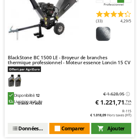
Professionnel
(33)
4,29/5
BlackStone BC 1500 LE - Broyeur de branches
thermique professionnel - Moteur essence Loncin 15 CV
Offert par AgriEuro
€ 1.628,95
Disponibilité:
12
€ 1.221,71
Livraison gratuite
TVA
13 août - 17 août
Inclus
R-115
€ 1.018,09
Hors taxes (HT)
Données techniques
Comparer
Ajouter