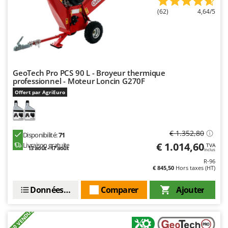
Worx
(62)
4,64/5
Y
Yard Force
Z
Zanon
GeoTech Pro PCS 90 L - Broyeur thermique
Zephir
professionnel - Moteur Loncin G270F
ZGrills
Offert par AgriEuro
Zodiac
Zomax
€ 1.352,80
Disponibilité:
71
€ 1.014,60
Livraison gratuite
TVA
13 août - 17 août
Inclus
R-96
€ 845,50
Hors taxes (HT)
Données techniques
Comparer
Ajouter
+2000 VENDUS