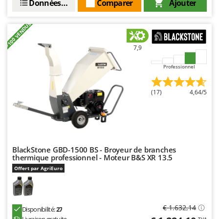
Données techniques
Comparer
Ajouter
+100 VENDUS
7,9
Professionnel
(17)
4,64/5
BlackStone GBD-1500 BS - Broyeur de branches
thermique professionnel - Moteur B&S XR 13.5
Offert par AgriEuro
€ 1.632,14
Disponibilité:
27
TVA