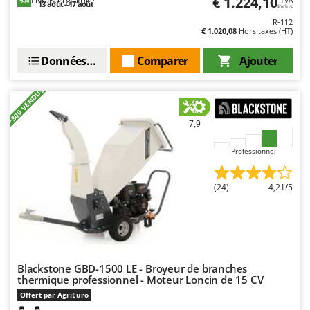
€ 1.224,10
Livraison gratuite
13 août - 17 août
Inclus
R-112
€ 1.020,08
Hors taxes (HT)
Données techniques
Comparer
Ajouter
+300 VENDUS
7,9
Professionnel
(24)
4,21/5
Blackstone GBD-1500 LE - Broyeur de branches
thermique professionnel - Moteur Loncin de 15 CV
Offert par AgriEuro