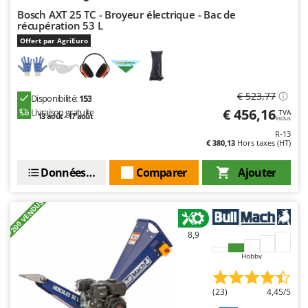
Bosch AXT 25 TC - Broyeur électrique - Bac de
récupération 53 L
Offert par AgriEuro
€ 523,77
Disponibilité:
153
€ 456,16
Livraison gratuite
TVA
13 août - 17 août
Inclus
R-13
€ 380,13
Hors taxes (HT)
Données techniques
Comparer
Ajouter
+200 VENDUS
8,9
Hobby
(23)
4,45/5