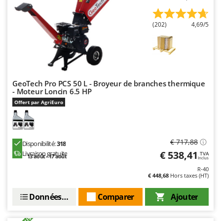
Master
Mastercook
(202)
4,69/5
Masterpro
McCulloch
MCH
Michelin
GeoTech Pro PCS 50 L - Broyeur de branches thermique
- Moteur Loncin 6.5 HP
Mille
Offert par AgriEuro
Minox
Mockmill
More than chef
€ 717,88
Disponibilité:
318
€ 538,41
MOSA
Livraison gratuite
TVA
13 août - 17 août
Inclus
MOVA
R-40
€ 448,68
Hors taxes (HT)
Mowox
Données techniques
Comparer
Ajouter
MTD