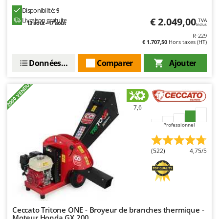
Disponibilité:
9
€ 2.049,00
Livraison gratuite
TVA
13 août - 17 août
Inclus
R-229
€ 1.707,50
Hors taxes (HT)
Données techniques
Comparer
Ajouter
+2000 VENDUS
7,6
Professionnel
(522)
4,75/5
Ceccato Tritone ONE - Broyeur de branches thermique -
Moteur Honda GX 200