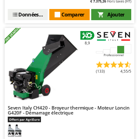
€ 7.375,26
Hors taxes (HT)
Données techniques
Comparer
Ajouter
+700 VENDUS
8,9
Professionnel
(133)
4,55/5
Seven Italy CH420 - Broyeur thermique - Moteur Loncin
G420F - Démarrage électrique
Offert par AgriEuro