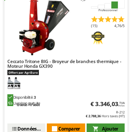
N
New O.M.R.A.
Professionnel
Nilfisk
Ninja
(15)
4,76/5
Novatec
Novital
NuAir
NuovaFac
Ceccato Tritone BIG - Broyeur de branches thermique -
Moteur Honda GX390
O
Offert par AgriEuro
Officine Savioli
Oliviero
Olix
Disponibilité:
3
OMA
€ 3.346,03
Livraison gratuite
TVA
13 août - 17 août
Inclus
Omas
R-212
€ 2.788,36
Hors taxes (HT)
Ompagrill
Ooni
Données techniques
Comparer
Ajouter