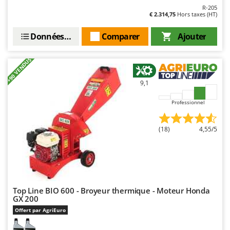
Resto Italia
R-205
€ 2.314,75
Hors taxes (HT)
Ribimex
Ripartrak
Données techniques
Comparer
Ajouter
Ritter
+90 VENDUS
River Systems
Robomow
9,1
Rossofuoco
Professionnel
Rover Pompe
Royal Food
(18)
4,55/5
Ryobi
S
S.T.P.
Santos
Top Line BIO 600 - Broyeur thermique - Moteur Honda
GX 200
Sbaraglia
Offert par AgriEuro
Schnitzer