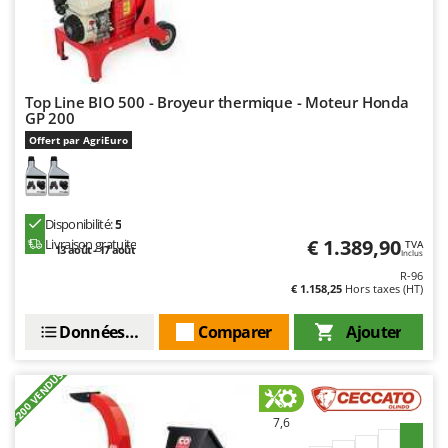
Troy-Bilt
U
Udor
Unger
Top Line BIO 500 - Broyeur thermique - Moteur Honda
GP 200
V
Offert par AgriEuro
Verdemax
Vesco
Volpi
Disponibilité:
5
€ 1.389,90
Livraison gratuite
TVA
13 août - 17 août
Inclus
W
Waldner
R-96
€ 1.158,25
Hors taxes (HT)
Weber
Données techniques
Comparer
Ajouter
WIDU
Wiper EcoRobot
+200 VENDUS
Wolf Garten
7,6
Wortex