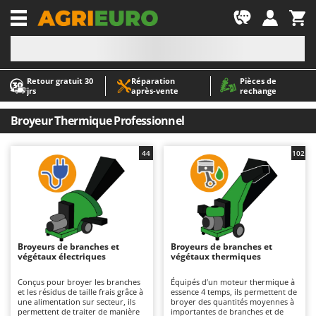
-1
Retour gratuit 30
Réparation
Pièces de
A
A
jrs
après‑vente
rechange
Abris de jardin
ABAC
Accessoires pour tracteurs tondeuses autoportés
AgriEuro Premium
Broyeur Thermique Professionnel
Aérateurs Scarificateurs pour gazon
AgriEuro TOP-LINE
44
102
Arracheuses de pommes de terre pour tracteur
AGT
Aspirateurs - Balais Électriques
Aima
Aspirateurs à cendres
Airmec
Aspirateurs à feuilles sur roues
AL-KO
Aspirateurs de piscine
ALA 2000
Broyeurs de branches et
Broyeurs de branches et
végétaux électriques
végétaux thermiques
Aspirateurs Multifonctions
Alce
Conçus pour broyer les branches
Équipés d’un moteur thermique à
Atomiseurs agricoles pour tracteurs
Alpina
et les résidus de taille frais grâce à
essence 4 temps, ils permettent de
une alimentation sur secteur, ils
broyer des quantités moyennes à
Atomiseurs pour traitements
Ama
permettent de traiter de manière
importantes de branches et de