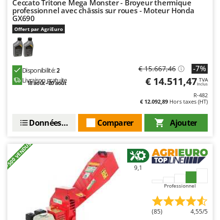
Ceccato Tritone Mega Monster - Broyeur thermique
Stiga
professionnel avec châssis sur roues - Moteur Honda
GX690
Stocker
Offert par AgriEuro
Sunseeker
T
Tecla
-7%
€ 15.667,46
Disponibilité:
2
TecnoGen
€ 14.511,47
Livraison gratuite
TVA
18 août - 20 août
Inclus
Tellarini Pompe
R-482
€ 12.092,89
Hors taxes (HT)
Telwin
Tenco
Données techniques
Comparer
Ajouter
Tineco
+500 VENDUS
Titania
Tornado
9,1
Tre Spade
Professionnel
Trev - Abrek - TecnoVIR
Trotec
(85)
4,55/5