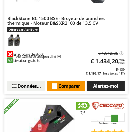
BlackStone BC 1500 BSE - Broyeur de branches
thermique - Moteur B&S XR2100 de 13.5 CV
Offert par AgriEuro
€ 1.912,26
En rupture de stock
Alertez-moi de la disponibilité
€ 1.434,20
Livraison gratuite
TVA
Inclus
R-139
€ 1.195,17
Hors taxes (HT)
Données techniques
Comparer
Alertez-moi
+2000 VENDUS
7,6
Professionnel