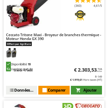
(360)
4,61/5
Ceccato Tritone Maxi - Broyeur de branches thermique -
Moteur Honda GX 390
Offert par AgriEuro
Disponibilité:
19
€ 2.303,53
Livraison gratuite
TVA
13 août - 17 août
Inclus
R-149
€ 1.919,61
Hors taxes (HT)
Données techniques
Comparer
Ajouter