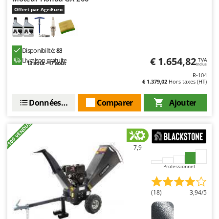
Offert par AgriEuro
Disponibilité:
83
€ 1.654,82
Livraison gratuite
TVA
13 août - 17 août
Inclus
R-104
€ 1.379,02
Hors taxes (HT)
Données techniques
Comparer
Ajouter
+100 VENDUS
7,9
Professionnel
(18)
3,94/5