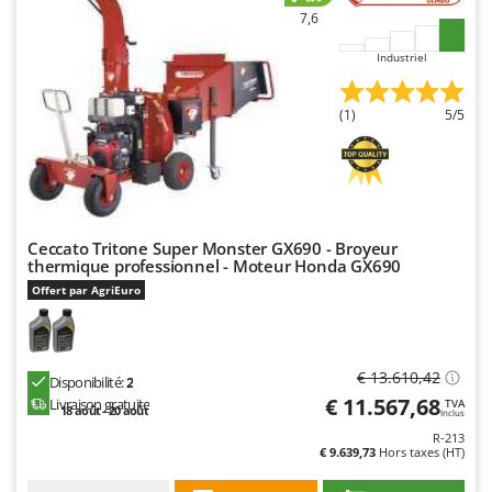
7,6
Industriel
(1)
5/5
Ceccato Tritone Super Monster GX690 - Broyeur
thermique professionnel - Moteur Honda GX690
Offert par AgriEuro
€ 13.610,42
Disponibilité:
2
€ 11.567,68
Livraison gratuite
TVA
18 août - 20 août
Inclus
R-213
€ 9.639,73
Hors taxes (HT)