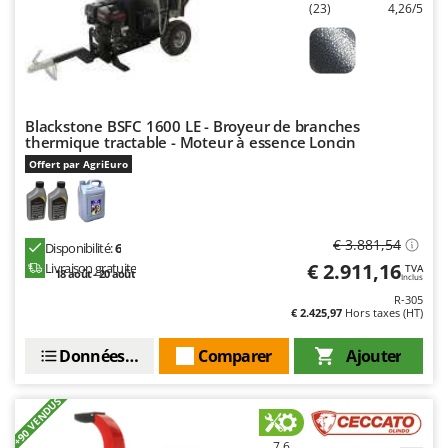
(23)
4,26/5
Master
Mastercook
Masterpro
McCulloch
Blackstone BSFC 1600 LE - Broyeur de branches
MCH
thermique tractable - Moteur à essence Loncin
Michelin
Offert par AgriEuro
Mille
Minox
€ 3.881,54
Disponibilité:
6
Mockmill
€ 2.911,16
Livraison gratuite
TVA
18 août - 20 août
Inclus
More than chef
R-305
MOSA
€ 2.425,97
Hors taxes (HT)
MOVA
Données techniques
Comparer
Ajouter
Mowox
MTD
+90 VENDUS
7,6