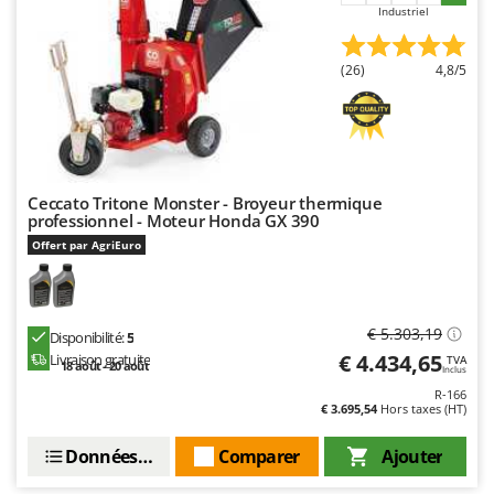
Worx
Industriel
Y
(26)
4,8/5
Yard Force
Z
Zanon
Zephir
ZGrills
Ceccato Tritone Monster - Broyeur thermique
professionnel - Moteur Honda GX 390
Zodiac
Offert par AgriEuro
Zomax
€ 5.303,19
Disponibilité:
5
€ 4.434,65
Livraison gratuite
TVA
18 août - 20 août
Inclus
R-166
€ 3.695,54
Hors taxes (HT)
Données techniques
Comparer
Ajouter