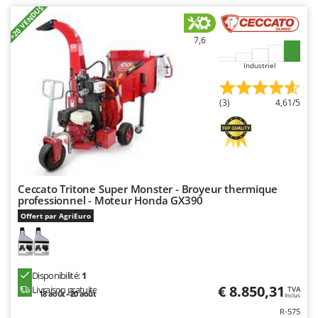
+20 VENDUS
7,6
Industriel
(3)
4,61/5
Ceccato Tritone Super Monster - Broyeur thermique
professionnel - Moteur Honda GX390
Offert par AgriEuro
Disponibilité:
1
€ 8.850,31
Livraison gratuite
TVA
18 août - 20 août
Inclus
R-575