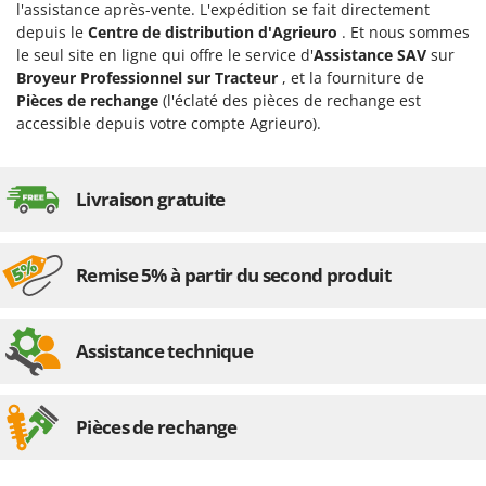
l'assistance après-vente. L'expédition se fait directement
Master
depuis le
Centre de distribution d'Agrieuro
. Et nous sommes
Mastercook
le seul site en ligne qui offre le service d'
Assistance SAV
sur
Masterpro
Broyeur Professionnel sur Tracteur
, et la fourniture de
Pièces de rechange
(l'éclaté des pièces de rechange est
McCulloch
accessible depuis votre compte Agrieuro).
MCH
Michelin
Livraison gratuite
Mille
Minox
Mockmill
Remise 5% à partir du second produit
More than chef
MOSA
Assistance technique
MOVA
Mowox
Pièces de rechange
MTD