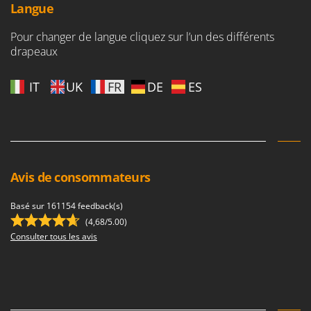
Seven Italy
Langue
Shark
Pour changer de langue cliquez sur l’un des différents
Silky
drapeaux
Simatech
IT
UK
FR
DE
ES
Sirman
Skil
Smartwood
Smeg
Snapper
Avis de consommateurs
Solidur
Basé sur 161154 feedback(s)
Spice Electronics
(4,68/5.00)
Spiralmac
Consulter tous les avis
Spring Protezione
Spyro
Stanley