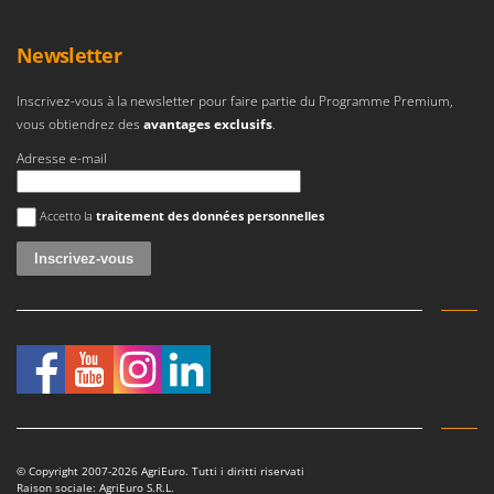
Stiga
Stocker
Newsletter
Sunseeker
Inscrivez-vous à la newsletter pour faire partie du Programme Premium,
vous obtiendrez des
avantages exclusifs
.
T
Tecla
Adresse e-mail
TecnoGen
Une erreur est survenue
Tellarini Pompe
Accetto la
traitement des données personnelles
Telwin
Tenco
Tineco
Titania
Tornado
Tre Spade
Trev - Abrek - TecnoVIR
Trotec
© Copyright 2007-2026 AgriEuro. Tutti i diritti riservati
Raison sociale: AgriEuro S.R.L.