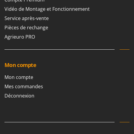
Resto Italia
Vidéo de Montage et Fonctionnement
Ribimex
Service après-vente
Ripartrak
Pièces de rechange
Ritter
Agrieuro PRO
River Systems
Robomow
Rossofuoco
Mon compte
Rover Pompe
Royal Food
Mon compte
Ryobi
Mes commandes
Déconnexion
S
S.T.P.
Santos
Sbaraglia
Schnitzer