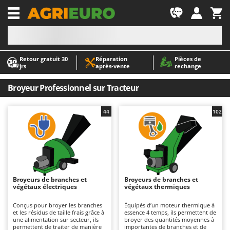
-1
Retour gratuit 30
Réparation
Pièces de
A
A
jrs
après‑vente
rechange
Abris de jardin
ABAC
Accessoires pour tracteurs tondeuses autoportés
AgriEuro Premium
Broyeur Professionnel sur Tracteur
Aérateurs Scarificateurs pour gazon
AgriEuro TOP-LINE
44
102
Arracheuses de pommes de terre pour tracteur
AGT
Aspirateurs - Balais Électriques
Aima
Aspirateurs à cendres
Airmec
Aspirateurs à feuilles sur roues
AL-KO
Aspirateurs de piscine
ALA 2000
Broyeurs de branches et
Broyeurs de branches et
végétaux électriques
végétaux thermiques
Aspirateurs Multifonctions
Alce
Conçus pour broyer les branches
Équipés d’un moteur thermique à
Atomiseurs agricoles pour tracteurs
Alpina
et les résidus de taille frais grâce à
essence 4 temps, ils permettent de
une alimentation sur secteur, ils
broyer des quantités moyennes à
Atomiseurs pour traitements
Ama
permettent de traiter de manière
importantes de branches et de