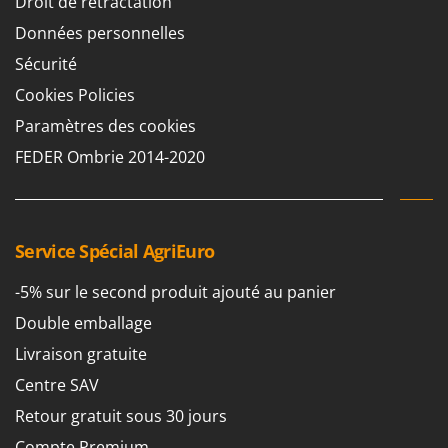
Droit de rétractation
Oriental Koshin
Données personnelles
Outdoorchef
Sécurité
P
Cookies Policies
Palazzetti
Paramètres des cookies
Palumbo Pavi
FEDER Ombrie 2014-2020
Partisani
Paterlini
Philips
Service Spécial AgriEuro
Pramac
Prismafood
-5% sur le second produit ajouté au panier
Double emballage
R
R.G.V.
Livraison gratuite
Rato
Centre SAV
Reber
Retour gratuit sous 30 jours
Redback
Compte Premium