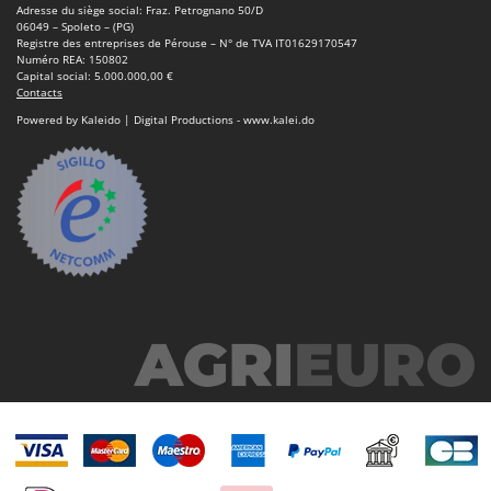
Troy-Bilt
Adresse du siège social: Fraz. Petrognano 50/D
06049 – Spoleto – (PG)
Registre des entreprises de Pérouse – N° de TVA IT01629170547
U
Numéro REA: 150802
Udor
Capital social: 5.000.000,00 €
Contacts
Unger
Powered by Kaleido | Digital Productions - www.kalei.do
V
Verdemax
Vesco
Volpi
W
Waldner
Weber
WIDU
Wiper EcoRobot
Wolf Garten
Wortex