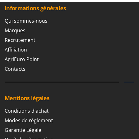
N
New O.M.R.A.
Informations générales
Nilfisk
Qui sommes-nous
Ninja
Marques
Novatec
Recrutement
Novital
Affiliation
NuAir
AgriEuro Point
NuovaFac
Contacts
O
Officine Savioli
Oliviero
Olix
Mentions légales
OMA
Conditions d'achat
Omas
Modes de règlement
Ompagrill
Garantie Légale
Ooni