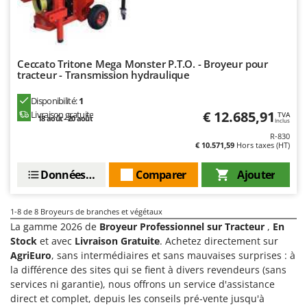
Tondeuses autoportées
Lampacrescia - MGM
Tondeuses débroussailleuses thermiques
Landxcape
Trancheuses
LAR Casalinghi
Ceccato Tritone Mega Monster P.T.O. - Broyeur pour
Trancheuses de sol
Lavor
tracteur - Transmission hydraulique
Transpalettes
Linea VZ
Disponibilité:
1
Treuils de débardage
Lisam
€ 12.685,91
Livraison gratuite
TVA
18 août - 20 août
Inclus
Tronçonneuses
Lotusgrill
R-830
€ 10.571,59
Hors taxes (HT)
V
M
Vêtements de Sécurité
M.A.I.BO.
Données techniques
Comparer
Ajouter
Vibroculteurs à tracteur
Macom
Macte Ovens
1-8
de 8 Broyeurs de branches et végétaux
La gamme 2026 de
Broyeur Professionnel sur Tracteur
,
En
Makita
Stock
et avec
Livraison Gratuite
. Achetez directement sur
MAMMAMIA
AgriEuro
, sans intermédiaires et sans mauvaises surprises : à
la différence des sites qui se fient à divers revendeurs (sans
Marcato
services ni garantie), nous offrons un service d'assistance
Marina Systems
direct et complet, depuis les conseils pré-vente jusqu'à