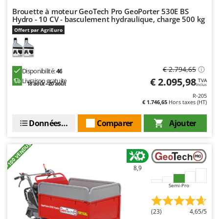
Seven Italy
Brouette à moteur GeoTech Pro GeoPorter 530E BS
Hydro - 10 CV - basculement hydraulique, charge 500 kg
Shark
Offert par AgriEuro
Silky
Simatech
Sirman
€ 2.794,65
Disponibilité:
46
Skil
€ 2.095,98
Livraison gratuite
TVA
18 août - 20 août
Inclus
Smartwood
R-205
€ 1.746,65
Hors taxes (HT)
Smeg
Snapper
Données techniques
Comparer
Ajouter
Solidur
+100 VENDUS
Spice Electronics
Spiralmac
8,9
Spring Protezione
Semi-Pro
Spyro
Stanley
(23)
4,65/5