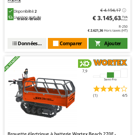
€ 4.194,17
Disponibilité:
2
€ 3.145,63
Livraison gratuite
TVA
18 août - 20 août
Inclus
R-250
€ 2.621,36
Hors taxes (HT)
Données techniques
Comparer
Ajouter
+30 VENDUS
7,9
Semi-Pro
(1)
4/5
Brouette électrique à batterie Wortex Beach 270E -