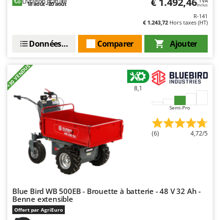
€ 1.492,46
Livraison gratuite
TVA
18 août - 20 août
Oriental Koshin
Inclus
R-141
Outdoorchef
€ 1.243,72
Hors taxes (HT)
P
Données techniques
Comparer
Ajouter
Palazzetti
Palumbo Pavi
+30 VENDUS
Partisani
8,1
Paterlini
Philips
Semi-Pro
Pramac
(6)
4,72/5
Prismafood
R
R.G.V.
Rato
Blue Bird WB 500EB - Brouette à batterie - 48 V 32 Ah -
Reber
Benne extensible
Redback
Offert par AgriEuro