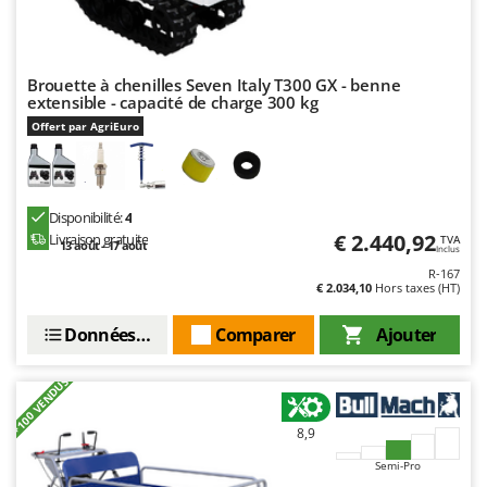
Brouette à chenilles Seven Italy T300 GX - benne
extensible - capacité de charge 300 kg
Offert par AgriEuro
Disponibilité:
4
€ 2.440,92
Livraison gratuite
TVA
13 août - 17 août
Inclus
R-167
€ 2.034,10
Hors taxes (HT)
Données techniques
Comparer
Ajouter
+100 VENDUS
8,9
Semi-Pro