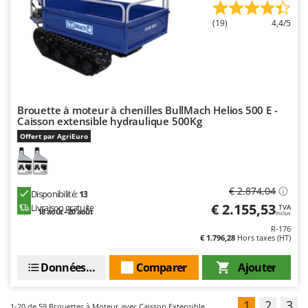
(19)
4,4/5
Brouette à moteur à chenilles BullMach Helios 500 E -
Caisson extensible hydraulique 500Kg
Offert par AgriEuro
€ 2.874,04
Disponibilité:
13
€ 2.155,53
Livraison gratuite
TVA
18 août - 20 août
Inclus
R-176
€ 1.796,28
Hors taxes (HT)
Données techniques
Comparer
Ajouter
1
2
3
1-20
de 59 Brouettes à Moteur avec Caisson Extensible