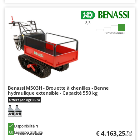
8,3
Professionnel
Benassi M503H - Brouette à chenilles - Benne
hydraulique extensible - Capacité 550 kg
Offert par AgriEuro
Disponibilité:
1
€ 4.163,25
Livraison gratuite
TVA
13 août - 17 août
Inclus