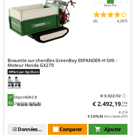
Worx
Semi-Pro
Y
Yard Force
(6)
4,28/5
Z
Zanon
Zephir
ZGrills
Brouette sur chenilles GreenBay EXPANDER-H 500 -
Zodiac
Moteur Honda GX270
Offert par AgriEuro
Zomax
€ 3.322,92
Disponibilité:
3
€ 2.492,19
Livraison gratuite
TVA
18 août - 20 août
Inclus
R-219
€ 2.076,83
Hors taxes (HT)
Données techniques
Comparer
Ajouter