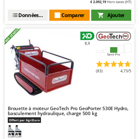
€ 2.092,19
Hors taxes (HT)
Troy-Bilt
Données techniques
Comparer
Ajouter
U
Udor
+400 VENDUS
Unger
8,9
V
Verdemax
Semi-Pro
Vesco
Volpi
(83)
4,73/5
W
Waldner
Weber
WIDU
Brouette à moteur GeoTech Pro GeoPorter 530E Hydro,
basculement hydraulique, charge 500 kg
Wiper EcoRobot
Offert par AgriEuro
Wolf Garten
Wortex