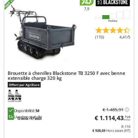
+1000 VENDUS
Seven Italy
7,9
Shark
Silky
Hobby
Simatech
(170)
4,41/5
Sirman
Skil
Smartwood
Smeg
Brouette à chenilles Blackstone TB 3250 F avec benne
Snapper
extensible charge 320 kg
Offert par AgriEuro
Solidur
Spice Electronics
Spiralmac
€ 1.485,91
Disponibilité:
54
Spring Protezione
€ 1.114,43
Livraison gratuite
TVA
13 août - 17 août
Inclus
Spyro
R-110
€ 928,69
Hors taxes (HT)
Stanley