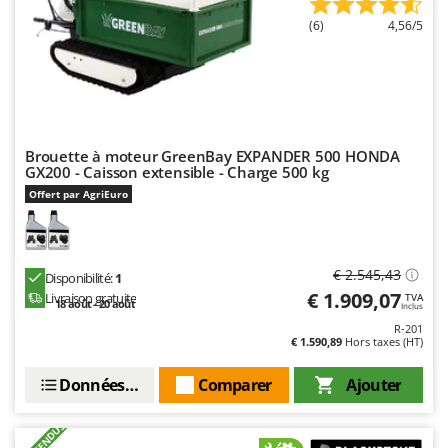
Resto Italia
(6)
4,56/5
Ribimex
Ripartrak
Ritter
River Systems
Brouette à moteur GreenBay EXPANDER 500 HONDA
Robomow
GX200 - Caisson extensible - Charge 500 kg
Rossofuoco
Offert par AgriEuro
Rover Pompe
Royal Food
€ 2.545,43
Disponibilité:
1
Ryobi
€ 1.909,07
Livraison gratuite
TVA
18 août - 20 août
Inclus
S
R-201
S.T.P.
€ 1.590,89
Hors taxes (HT)
Santos
Données techniques
Comparer
Ajouter
Sbaraglia
Schnitzer