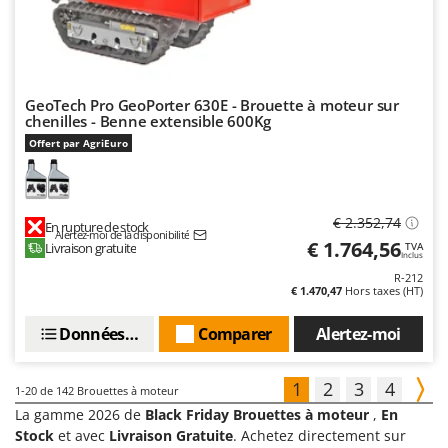
GeoTech Pro GeoPorter 630E - Brouette à moteur sur
chenilles - Benne extensible 600Kg
Offert par AgriEuro
€ 2.352,74
En rupture de stock
Alertez-moi de la disponibilité
€ 1.764,56
Livraison gratuite
TVA
Inclus
R-212
€ 1.470,47
Hors taxes (HT)
Données techniques
Comparer
Alertez-moi
1
2
3
4
1-20
de 142 Brouettes à moteur
La gamme 2026 de
Black Friday Brouettes à moteur
,
En
Stock
et avec
Livraison Gratuite
. Achetez directement sur