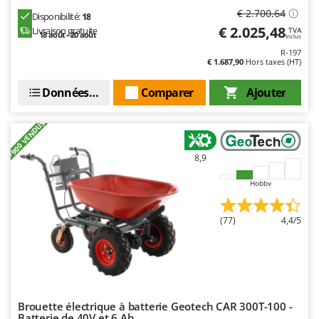
Worx
€ 2.700,64
Disponibilité:
18
€ 2.025,48
Livraison gratuite
TVA
18 août - 20 août
Y
Inclus
Yard Force
R-197
€ 1.687,90
Hors taxes (HT)
Z
Zanon
Données techniques
Comparer
Ajouter
Zephir
+900 VENDUS
ZGrills
Zodiac
8,9
Zomax
Hobby
(77)
4,4/5
Brouette électrique à batterie Geotech CAR 300T-100 -
Batterie de 40V et 6 Ah