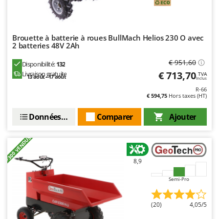
Brouette à batterie à roues BullMach Helios 230 O avec
2 batteries 48V 2Ah
€ 951,60
Disponibilité:
132
€ 713,70
Livraison gratuite
TVA
13 août - 17 août
Inclus
R-66
€ 594,75
Hors taxes (HT)
Données techniques
Comparer
Ajouter
+300 VENDUS
8,9
Semi-Pro
(20)
4,05/5