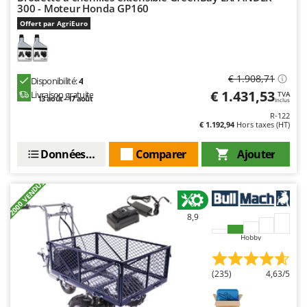
300 - Moteur Honda GP160
Offert par AgriEuro
€ 1.908,71
Disponibilité:
4
€ 1.431,53
Livraison gratuite
TVA
13 août - 17 août
Inclus
R-122
€ 1.192,94
Hors taxes (HT)
Données techniques
Comparer
Ajouter
+2000 VENDUS
8,9
Hobby
(235)
4,63/5