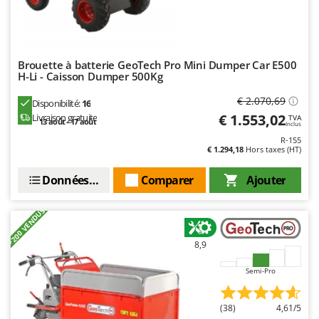
Brouette à batterie GeoTech Pro Mini Dumper Car E500
H-Li - Caisson Dumper 500Kg
€ 2.070,69
Disponibilité:
16
€ 1.553,02
Livraison gratuite
TVA
13 août - 17 août
Inclus
R-155
€ 1.294,18
Hors taxes (HT)
Données techniques
Comparer
Ajouter
+200 VENDUS
8,9
Semi-Pro
(38)
4,61/5