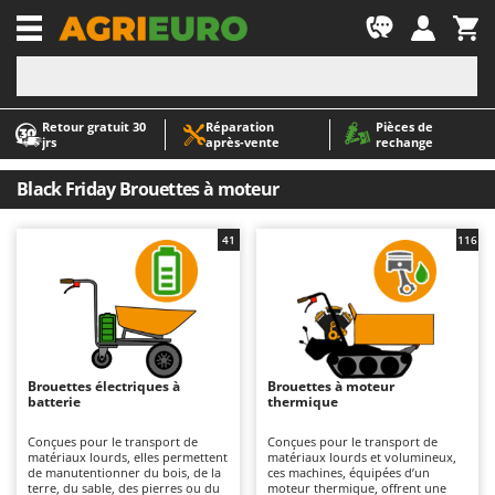
-1
Retour gratuit 30
Réparation
Pièces de
A
A
jrs
après‑vente
rechange
Abris de jardin
ABAC
Accessoires pour tracteurs tondeuses autoportés
AgriEuro Premium
Black Friday Brouettes à moteur
Aérateurs Scarificateurs pour gazon
AgriEuro TOP-LINE
41
116
Arracheuses de pommes de terre pour tracteur
AGT
Aspirateurs - Balais Électriques
Aima
Aspirateurs à cendres
Airmec
Aspirateurs à feuilles sur roues
AL-KO
Aspirateurs de piscine
ALA 2000
Brouettes électriques à
Brouettes à moteur
batterie
thermique
Aspirateurs Multifonctions
Alce
Conçues pour le transport de
Conçues pour le transport de
Atomiseurs agricoles pour tracteurs
Alpina
matériaux lourds, elles permettent
matériaux lourds et volumineux,
de manutentionner du bois, de la
ces machines, équipées d’un
Atomiseurs pour traitements
Ama
terre, du sable, des pierres ou du
moteur thermique, offrent une