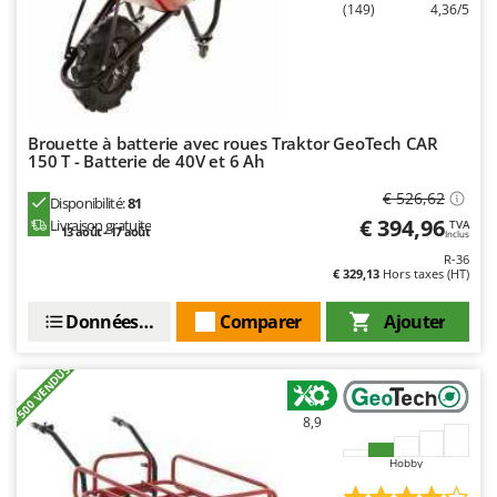
N
(149)
4,36/5
New O.M.R.A.
Nilfisk
Ninja
Novatec
Brouette à batterie avec roues Traktor GeoTech CAR
Novital
150 T - Batterie de 40V et 6 Ah
NuAir
€ 526,62
Disponibilité:
81
NuovaFac
€ 394,96
Livraison gratuite
TVA
13 août - 17 août
Inclus
O
R-36
Officine Savioli
€ 329,13
Hors taxes (HT)
Oliviero
Données techniques
Comparer
Ajouter
Olix
+500 VENDUS
OMA
Omas
8,9
Ompagrill
Hobby
Ooni