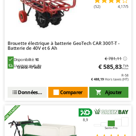
Oriental Koshin
(52)
4,17/5
Outdoorchef
P
Palazzetti
Palumbo Pavi
Brouette électrique à batterie GeoTech CAR 300T-T -
Batterie de 40V et 6 Ah
Partisani
Paterlini
€ 781,11
Disponibilité:
10
€ 585,83
Livraison gratuite
TVA
Philips
13 août - 17 août
Inclus
Pramac
R-58
€ 488,19
Hors taxes (HT)
Prismafood
Données techniques
Comparer
Ajouter
R
R.G.V.
+50 VENDUS
Rato
8,9
Reber
Semi-Pro
Redback