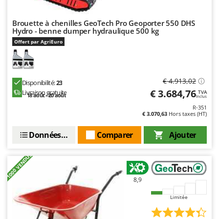
Master
Mastercook
Brouette à chenilles GeoTech Pro Geoporter 550 DHS
Hydro - benne dumper hydraulique 500 kg
Masterpro
Offert par AgriEuro
McCulloch
MCH
Michelin
€ 4.913,02
Disponibilité:
23
€ 3.684,76
Livraison gratuite
Mille
TVA
18 août - 20 août
Inclus
Minox
R-351
€ 3.070,63
Hors taxes (HT)
Mockmill
Données techniques
Comparer
Ajouter
More than chef
MOSA
+1000 VENDUS
MOVA
8,9
Mowox
MTD
Limitée