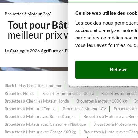
Ce site web utilise des cook
Brouettes à Moteur 36V
Tout pour Bâtiment et transp
Les cookies nous permettent d
sociaux et d'analyser notre t
meilleur prix web.
partenaires de médias sociaux
vous leur avez fournies ou qu'
Le Catalogue 2026 AgriEuro
de
Brouettes à Moteur 36V
, constamment
Refuser
Black Friday Brouettes à moteur
Black Summer Days Brouettes à Mote
Brouettes Honda
Brouettes motorisées 300 kg
Brouettes motorisée
Brouettes à Chenilles Moteur Honda
Brouettes à moteur 1000 kg
B
Brouettes à Moteur 4 Temps
Brouettes à Moteur 40V
Brouettes à 
Brouettes à Moteur avec Benne Dumper
Brouettes à Moteur avec Benn
Brouettes à Moteur avec Caisson en Plastique
Brouettes à Moteur avec
Brouettes à Moteur avec Charge 400 kg
Brouettes à Moteur avec Char