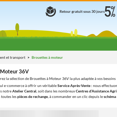
Retour gratuit sous 30 jours
ent et transport
Brouettes à moteur
à Moteur 36V
ez la sélection de Brouettes à Moteur 36V la plus adaptée à vos besoins
eul e-commerce à offrir un véritable
Service Après-Vente
: nous effectuon
ns notre
Atelier Central
, soit dans les nombreux
Centres d’Assistance Agr
 toutes les
pièces de rechange
, à commander en un clic depuis le
schéma 
1