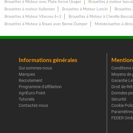
Brouettes à Moteur avec Plate-forme Usager
Brouettes à moteur bascu
Brouettes à moteur italiennes
Brouettes à Moteur Loncin
Brouettes 
Brouettes à Moteur Vitesses 6+2
Brouettes à Moteur à Chenille Bascul
Brouettes à Moteur à Roues avec Benne Dumper
Motobrouettes à déma
Informations générales
Mentions
Qui sommes-nous
Conditions 
Marques
Moyens de 
Recrutement
Garantie Lé
Programme d'affiliation
Droit de Ré
AgriEuro Point
Données pe
Tutoriels
Sécurité
Contactez-nous
Cookie Poli
Paramètres
FEDER Omb