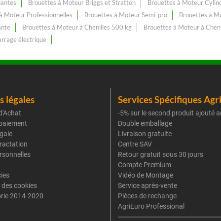
lantes
Brouettes à Moteur Briggs et Stratton
Brouettes à Moteur Cylin
à Moteur Professionnelles
Brouettes à Moteur Semi-pro
Brouettes à M
ante
Brouettes à Moteur à Chenilles 500 kg
Brouettes à Moteur à Chen
rrage électrique
 légales
Services Spécifiques Agr
d'Achat
-5% sur le second produit ajouté a
paiement
Double emballage
gale
Livraison gratuite
tractation
Centre SAV
rsonnelles
Retour gratuit sous 30 jours
Compte Premium
cies
Vidéo de Montage
 des cookies
Service après-vente
rie 2014-2020
Pièces de rechange
AgriEuro Professional