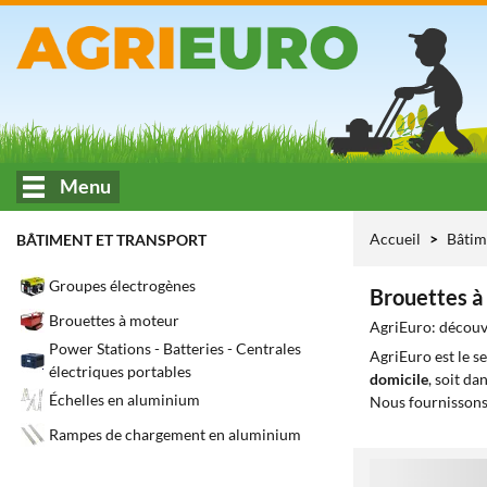
Menu
Accueil
Bâtim
BÂTIMENT ET TRANSPORT
Groupes électrogènes
Brouettes 
Brouettes à moteur
AgriEuro: découvr
Power Stations - Batteries - Centrales
AgriEuro est le s
électriques portables
domicile
, soit da
Échelles en aluminium
Nous fournissons
Rampes de chargement en aluminium
1