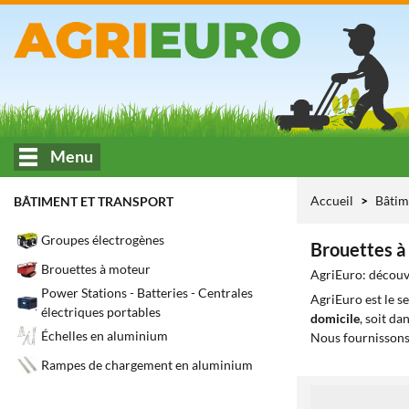
Menu
Accueil
Bâtim
BÂTIMENT ET TRANSPORT
Groupes électrogènes
Brouettes à 
Brouettes à moteur
AgriEuro: découvr
Power Stations - Batteries - Centrales
AgriEuro est le s
électriques portables
domicile
, soit da
Échelles en aluminium
Nous fournissons
Rampes de chargement en aluminium
1