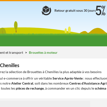
Retour gratuit sous 30 jours
ent et transport
Brouettes à moteur
Chenilles
ez la sélection de Brouettes à Chenilles la plus adaptée à vos besoins
eul e-commerce à offrir un véritable
Service Après-Vente
: nous effectuon
ns notre
Atelier Central
, soit dans les nombreux
Centres d’Assistance Agr
 toutes les
pièces de rechange
, à commander en un clic depuis le
schéma 
1