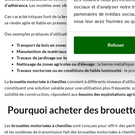
d’adhérence
. Les modèles avec
chenille oscillante
permettent également 
sociaux et d'analyser notre t
partenaires de médias sociaux
Ces caractéristiques font de la
brouette motorisée à chenilles une solu
vous leur avez fournies ou qu'
se révèle agile et fiable en présence de pentes et d’obstacles, permet d
Des exemples pratiques d’utilisation incluent :
Transport de bois en zones forestières
: la benne extensible et le
Refuser
Manutention de matériaux de construction sur les chantiers
: l
Travaux de jardinage sur terrains irréguliers
: la plateforme opé
Nettoyage de zones agricoles ou d’élevage
: la benne métallique 
Travaux nocturnes ou en conditions de faible luminosité
: le pr
La
brouette motorisée à chenilles
convient à différents niveaux d’utili
constituent une solution valable pour une utilisation plus fréquente, sa
solidité de construction, répondent aux
besoins des exploitations agri
Pourquoi acheter des brouette
Les
brouettes motorisées à chenilles
sont conçues pour offrir des perf
et les systèmes de transmission fait des brouettes motorisées à chenil