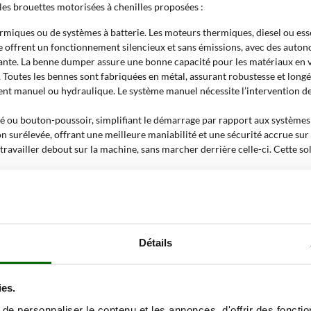
les brouettes motorisées à chenilles proposées :
miques ou de systèmes à batterie. Les moteurs thermiques, diesel ou esse
e offrent un fonctionnement silencieux et sans émissions, avec des autono
ante. La benne dumper assure une bonne capacité pour les matériaux en vra
outes les bennes sont fabriquées en métal, assurant robustesse et longé
nt manuel ou hydraulique. Le système manuel nécessite l’intervention de
lé ou bouton-poussoir, simplifiant le démarrage par rapport aux systèmes 
n surélevée, offrant une meilleure maniabilité et une sécurité accrue sur 
ravailler debout sur la machine, sans marcher derrière celle-ci. Cette sol
 des matériaux dans la benne ou le déplacement de gravats, à la manière d’
availler même en conditions de faible luminosité, prolongeant les temps 
henilles varie de 300 à 1000 kg, couvrant des besoins amateurs, professio
e de 15 % à 30 %, rendant ces machines adaptées aux terrains pentus ou va
Détails
torisée à chenilles ?
ies.
s
où il est nécessaire de transporter des matériaux lourds ou volumineux s
sécurité même sur des sols boueux ou escarpés, en répartissant le poids e
e personnaliser le contenu et les annonces, d'offrir des fonctio