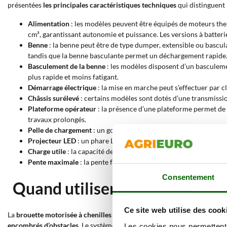
présentées
les principales caractéristiques techniques
qui distinguent 
Alimentation
: les modèles peuvent être équipés de moteurs ther
cm³, garantissant autonomie et puissance. Les versions à batteri
Benne
: la benne peut être de type dumper, extensible ou bascul
tandis que la benne basculante permet un déchargement rapide. T
Basculement de la benne
: les modèles disposent d’un basculeme
plus rapide et moins fatigant.
Démarrage électrique
: la mise en marche peut s’effectuer par c
Châssis surélevé
: certains modèles sont dotés d’une transmissio
Plateforme opérateur
: la présence d’une plateforme permet de t
travaux prolongés.
Pelle de chargement
: un godet frontal facilitant le chargement
Projecteur LED
: un phare LED monté sur la machine permet de tr
Charge utile
: la capacité de charge des brouettes motorisées à c
Pente maximale
: la pente franchissable en toute sécurité vari
Consentement
Quand utiliser une brouette mo
Ce site web utilise des cook
La
brouette motorisée à chenilles
est utilisée dans toutes les situation
encombrés d’obstacles
. Le système à
chenilles
permet de travailler en 
Les cookies nous permettent d