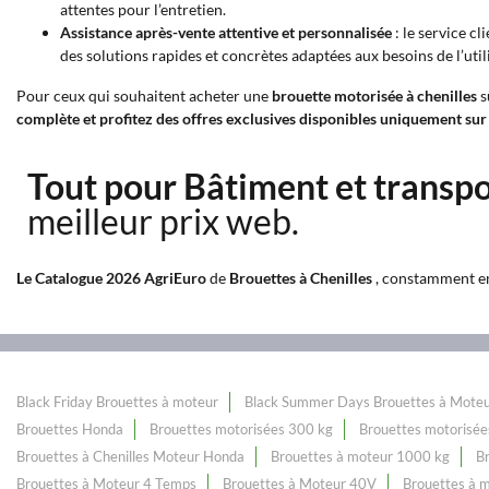
attentes pour l’entretien.
Assistance après-vente attentive et personnalisée
: le service c
des solutions rapides et concrètes adaptées aux besoins de l’util
Pour ceux qui souhaitent acheter une
brouette motorisée à chenilles
s
complète et profitez des offres exclusives disponibles uniquement sur
Tout pour Bâtiment et transp
meilleur prix web.
Le Catalogue 2026 AgriEuro
de
Brouettes à Chenilles
, constamment enr
Black Friday Brouettes à moteur
Black Summer Days Brouettes à Mote
Brouettes Honda
Brouettes motorisées 300 kg
Brouettes motorisée
Brouettes à Chenilles Moteur Honda
Brouettes à moteur 1000 kg
B
Brouettes à Moteur 4 Temps
Brouettes à Moteur 40V
Brouettes à 