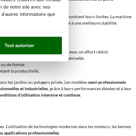
 de la machine.
on de notre site avec nos
 d'autres informations que
s brouettes à roues traditionnelles montrent leurs limites. La machine
sécurité accrue pour l’opérateur grâce à une meilleure stabilité.
maintenant la stabilité de la machine.
Tout autoriser
e décharger ciment, sable ou gravats avec un effort réduit.
igue excessive, même en présence de dénivelés.
s ou de fumier.
ntant la productivité.
dans les jardins ou potagers privés. Les modèles
semi-professionnels
sionnelles et industrielles
, grâce à leurs performances élevées et à leur
nditions d’utilisation intensive et continue
.
s. L’utilisation de technologies modernes dans les moteurs, les bennes
es applications professionnelles
.