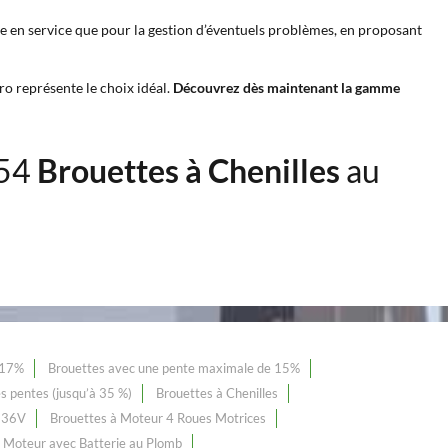
ise en service que pour la gestion d’éventuels problèmes, en proposant
o représente le choix idéal.
Découvrez dès maintenant la gamme
154
Brouettes à Chenilles
au
 17%
Brouettes avec une pente maximale de 15%
s pentes (jusqu’à 35 %)
Brouettes à Chenilles
r 36V
Brouettes à Moteur 4 Roues Motrices
 Moteur avec Batterie au Plomb