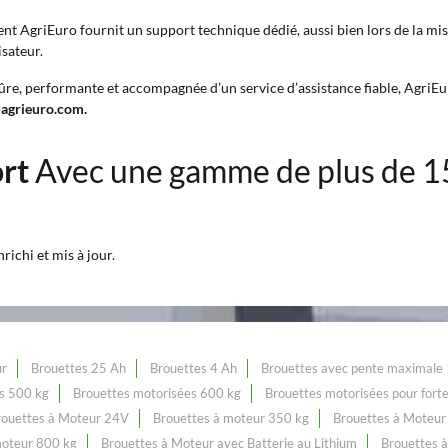
lient AgriEuro fournit un support technique dédié, aussi bien lors de la m
isateur.
ûre, performante et accompagnée d’un service d’assistance fiable, AgriEur
 agrieuro.com.
ort
Avec une gamme de plus de 
ichi et mis à jour.
ur
Brouettes 25 Ah
Brouettes 4 Ah
Brouettes avec pente maximale
s 500 kg
Brouettes motorisées 600 kg
Brouettes motorisées pour forte
rouettes à Moteur 24V
Brouettes à moteur 350 kg
Brouettes à Moteu
moteur 800 kg
Brouettes à Moteur avec Batterie au Lithium
Brouettes à