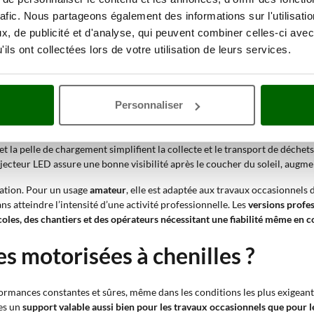
de franchir racines, rochers et dénivelés tout en conservant la stabilité
rafic. Nous partageons également des informations sur l'utilisati
, de publicité et d'analyse, qui peuvent combiner celles-ci avec
tion efficace pour les travaux de transport
dans des environnements où le
ils ont collectées lors de votre utilisation de leurs services.
e travailler avec des charges élevées sur de longues distances et offre une 
s chenilles facilitent les déplacements entre racines et sols glissants, en 
Personnaliser
a charge élevée et le basculement hydraulique permettent de déplacer et d
rateur et le châssis surélevé permettent de travailler longtemps sans fat
et la pelle de chargement simplifient la collecte et le transport de déchet
ojecteur LED assure une bonne visibilité après le coucher du soleil, augme
sation. Pour un usage
amateur
, elle est adaptée aux travaux occasionnels 
ns atteindre l’intensité d’une activité professionnelle. Les
versions profes
coles, des chantiers et des opérateurs nécessitant une fiabilité même en co
s motorisées à chenilles ?
ormances constantes et sûres, même dans les conditions les plus exigeante
les un
support valable aussi bien pour les travaux occasionnels que pour l