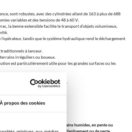
nce, sont robustes, avec des cylindrées allant de 163 à plus de 688
mies variables et des tensions de 48 à 60 V.
c, la benne extensible facilite le transport d’objets volumineux,
vité.
 l’opérateur, tandis que le système hydraulique rend le déchargement
traditionnels à lanceur.
terrains irréguliers ou boueux.
ution est particulièrement utile pour les grandes surfaces ou les
un petit bulldozer.
de travail après le coucher du soleil.
nnels et industriels.
llonnés.
À propos des cookies
ur des surfaces irrégulières, des terrains humides, en pente ou
t en
réduisant au minimum le risque d’enlisement ou de perte
nnalités relatives aux médias