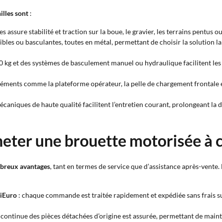
illes sont
:
es assure stabilité et traction sur la boue, le gravier, les terrains pentus
bles ou basculantes, toutes en métal, permettant de choisir la solution la
00 kg et des systèmes de basculement manuel ou hydraulique facilitent l
s éléments comme la plateforme opérateur, la pelle de chargement frontal
écaniques de haute qualité facilitent l’entretien courant, prolongeant la
heter une brouette motorisée à c
mbreux avantages
, tant en termes de service que d’assistance après-vente. 
riEuro
: chaque commande est traitée rapidement et expédiée sans frais sup
té continue des pièces détachées d’origine est assurée, permettant de mai