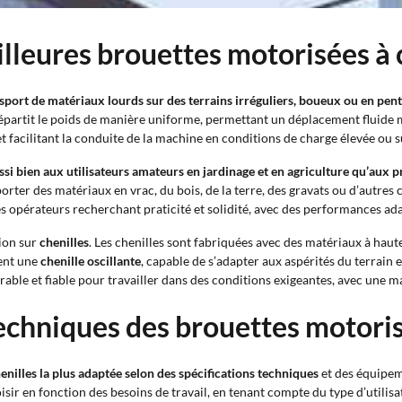
illeures brouettes motorisées à 
sport de matériaux lourds sur des terrains irréguliers, boueux ou en pente
épartit le poids de manière uniforme, permettant un déplacement fluide m
 et facilitant la conduite de la machine en conditions de charge élevée ou
ssi bien aux utilisateurs amateurs en jardinage et en agriculture qu’aux p
er des matériaux en vrac, du bois, de la terre, des gravats ou d’autres 
s opérateurs recherchant praticité et solidité, avec des performances adapt
tion sur
chenilles
. Les chenilles sont fabriquées avec des matériaux à haut
ment une
chenille oscillante
, capable de s’adapter aux aspérités du terrain 
rable et fiable pour travailler dans des conditions exigeantes, avec une m
techniques des brouettes motoris
henilles la plus adaptée selon des spécifications techniques
et des équipeme
r en fonction des besoins de travail, en tenant compte du type d’utilisat