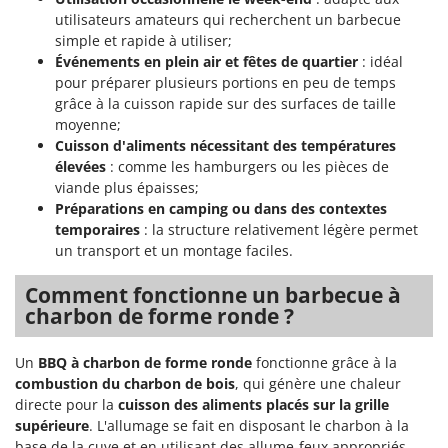
N
New O.M.R.A.
utilisateurs amateurs qui recherchent un barbecue
Nilfisk
simple et rapide à utiliser;
Événements en plein air et fêtes de quartier
: idéal
Ninja
pour préparer plusieurs portions en peu de temps
Novatec
grâce à la cuisson rapide sur des surfaces de taille
moyenne;
Novital
Cuisson d'aliments nécessitant des températures
NuAir
élevées
: comme les hamburgers ou les pièces de
viande plus épaisses;
NuovaFac
Préparations en camping ou dans des contextes
temporaires
: la structure relativement légère permet
O
Officine Savioli
un transport et un montage faciles.
Oliviero
Comment fonctionne un barbecue à
Olix
charbon de forme ronde ?
OMA
Un
BBQ à charbon de forme ronde
fonctionne grâce à la
Omas
combustion du charbon de bois
, qui génère une chaleur
Ompagrill
directe pour la
cuisson des aliments placés sur la grille
supérieure
. L'allumage se fait en disposant le charbon à la
Ooni
base de la cuve et en utilisant des allume-feux appropriés.