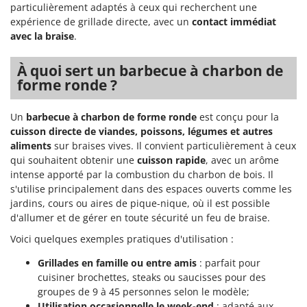
Master
particulièrement adaptés à ceux qui recherchent une
expérience de grillade directe, avec un
contact immédiat
Mastercook
avec la braise
.
Masterpro
À quoi sert un barbecue à charbon de
McCulloch
forme ronde ?
MCH
Michelin
Un
barbecue à charbon de forme ronde
est conçu pour la
Mille
cuisson directe de viandes, poissons, légumes et autres
aliments
sur braises vives. Il convient particulièrement à ceux
Minox
qui souhaitent obtenir une
cuisson rapide
, avec un arôme
Mockmill
intense apporté par la combustion du charbon de bois. Il
s'utilise principalement dans des espaces ouverts comme les
More than chef
jardins, cours ou aires de pique-nique, où il est possible
MOSA
d'allumer et de gérer en toute sécurité un feu de braise.
MOVA
Voici quelques exemples pratiques d'utilisation :
Mowox
Grillades en famille ou entre amis
: parfait pour
MTD
cuisiner brochettes, steaks ou saucisses pour des
groupes de 9 à 45 personnes selon le modèle;
Utilisation occasionnelle le week-end
: adapté aux