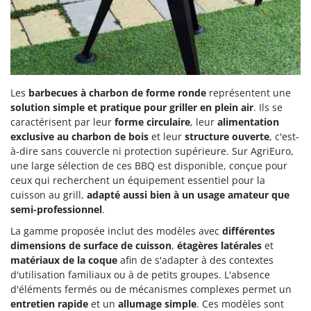
Tondeuses autoportées
Lampacrescia - MGM
Tondeuses débroussailleuses thermiques
Landxcape
Trancheuses
LAR Casalinghi
Trancheuses de sol
Lavor
Transpalettes
Linea VZ
Les
barbecues à charbon de forme ronde
représentent une
Treuils de débardage
solution simple et pratique pour griller en plein air
. Ils se
Lisam
caractérisent par leur
forme circulaire
, leur
alimentation
Tronçonneuses
Lotusgrill
exclusive au charbon de bois
et leur
structure ouverte
, c'est-
à-dire sans couvercle ni protection supérieure. Sur AgriEuro,
V
M
une large sélection de ces BBQ est disponible, conçue pour
Vêtements de Sécurité
M.A.I.BO.
ceux qui recherchent un équipement essentiel pour la
Vibroculteurs à tracteur
Macom
cuisson au grill,
adapté aussi bien à un usage amateur que
semi-professionnel
.
Macte Ovens
La gamme proposée inclut des modèles avec
différentes
Makita
dimensions de surface de cuisson
,
étagères latérales
et
MAMMAMIA
matériaux de la coque
afin de s'adapter à des contextes
d'utilisation familiaux ou à de petits groupes. L'absence
Marcato
d'éléments fermés ou de mécanismes complexes permet un
Marina Systems
entretien rapide
et un
allumage simple
. Ces modèles sont