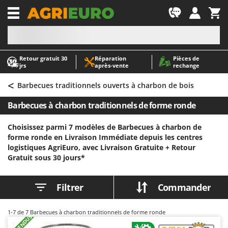
-1
Retour gratuit 30
Réparation
Pièces de
A
A
jrs
après‑vente
rechange
Abris de jardin
ABAC
<
Accessoires pour tracteurs tondeuses autoportés
AgriEuro Premium
Barbecues traditionnels ouverts à charbon de bois
Aérateurs Scarificateurs pour gazon
AgriEuro TOP-LINE
Barbecues à charbon traditionnels de forme ronde
Arracheuses de pommes de terre pour tracteur
AGT
Choisissez parmi 7 modèles de Barbecues à charbon de
Aspirateurs - Balais Électriques
Aima
forme ronde en Livraison Immédiate depuis les centres
Aspirateurs à cendres
Airmec
logistiques AgriEuro, avec Livraison Gratuite +
Retour
Gratuit sous 30 jours*
Aspirateurs à feuilles sur roues
AL-KO
Aspirateurs de piscine
ALA 2000
Filtrer
Commander
Aspirateurs Multifonctions
Alce
Atomiseurs agricoles pour tracteurs
Alpina
1-7
de 7 Barbecues à charbon traditionnels de forme ronde
Atomiseurs pour traitements
Ama