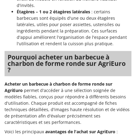
Worx
d'invités.
Étagères – 1 ou 2 étagères latérales
: certains
Y
barbecues sont équipés d'une ou deux étagères
Yard Force
latérales, utiles pour poser assiettes, ustensiles ou
ingrédients pendant la préparation. Ces surfaces
Z
Zanon
d'appui améliorent l'organisation de l'espace pendant
l'utilisation et rendent la cuisson plus pratique.
Zephir
ZGrills
Pourquoi acheter un barbecue à
charbon de forme ronde sur AgriEuro
Zodiac
?
Zomax
Acheter un barbecue à charbon de forme ronde sur
AgriEuro
permet d'accéder à une sélection soignée de
modèles fiables, conçus pour répondre à différents besoins
d'utilisation. Chaque produit est accompagné de fiches
techniques détaillées, d'images haute résolution et de vidéos
de présentation afin d'évaluer précisément ses
caractéristiques et ses performances.
Voici les principaux
avantages de l'achat sur AgriEuro
: