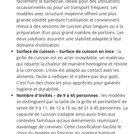
facilement le barbecue, idéale pour des utilisations
Troy-Bilt
occasionnelles ou pour un transport fréquent. Les
modèles avec structure moyenne offrent une plus
U
grande solidité pendant l'utilisation et conviennent
Udor
mieux à des sessions de cuisson plus longues ou à la
Unger
préparation d'un plus grand nombre de portions. Les
deux solutions assurent une stabilité adaptée à leur
V
domaine d'utilisation.
Verdemax
Surface de cuisson – Surface de cuisson en inox
: la
Vesco
grille de cuisson est en acier inoxydable, un matériau
qui répartit la chaleur de manière homogène et résiste
Volpi
à la corrosion. L'inox est adapté au contact avec les
aliments, facile à nettoyer et n'altère pas leur goût.
W
Waldner
C'est l'un des choix les plus appréciés pour garantir
hygiène et durabilité.
Weber
Nombre d'invités – de 9 à 45 personnes
: les modèles
WIDU
se distinguent par la taille de la grille et permettent de
servir de 9 à 11, de 12 à 15 ou de 21 à 45 personnes. La
Wiper EcoRobot
capacité de cuisson s'adapte ainsi aussi bien aux
Wolf Garten
contextes familiaux qu'aux événements réunissant
davantage de convives. Cette classification facilite le
Wortex
choix du modèle en fonction du nombre habituel