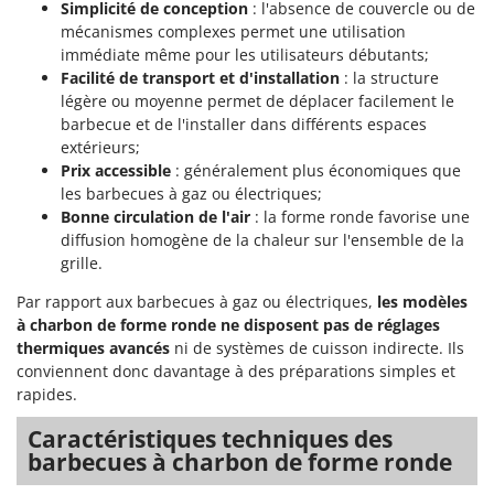
Simplicité de conception
: l'absence de couvercle ou de
Seven Italy
mécanismes complexes permet une utilisation
Shark
immédiate même pour les utilisateurs débutants;
Silky
Facilité de transport et d'installation
: la structure
légère ou moyenne permet de déplacer facilement le
Simatech
barbecue et de l'installer dans différents espaces
Sirman
extérieurs;
Prix accessible
: généralement plus économiques que
Skil
les barbecues à gaz ou électriques;
Smartwood
Bonne circulation de l'air
: la forme ronde favorise une
diffusion homogène de la chaleur sur l'ensemble de la
Smeg
grille.
Snapper
Par rapport aux barbecues à gaz ou électriques,
les modèles
Solidur
à charbon de forme ronde ne disposent pas de réglages
Spice Electronics
thermiques avancés
ni de systèmes de cuisson indirecte. Ils
conviennent donc davantage à des préparations simples et
Spiralmac
rapides.
Spring Protezione
Caractéristiques techniques des
Spyro
barbecues à charbon de forme ronde
Stanley