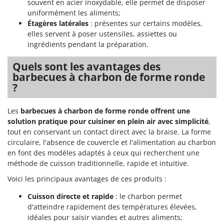
souvent en acier inoxydable, elle permet de disposer
Resto Italia
uniformément les aliments;
Ribimex
Étagères latérales
: présentes sur certains modèles,
elles servent à poser ustensiles, assiettes ou
Ripartrak
ingrédients pendant la préparation.
Ritter
River Systems
Quels sont les avantages des
barbecues à charbon de forme ronde
Robomow
?
Rossofuoco
Rover Pompe
Les
barbecues à charbon de forme ronde
offrent une
solution pratique pour cuisiner en plein air avec simplicité
,
Royal Food
tout en conservant un contact direct avec la braise. La forme
Ryobi
circulaire, l'absence de couvercle et l'alimentation au charbon
en font des modèles adaptés à ceux qui recherchent une
S
méthode de cuisson traditionnelle, rapide et intuitive.
S.T.P.
Voici les principaux avantages de ces produits :
Santos
Cuisson directe et rapide
: le charbon permet
Sbaraglia
d'atteindre rapidement des températures élevées,
Schnitzer
idéales pour saisir viandes et autres aliments;