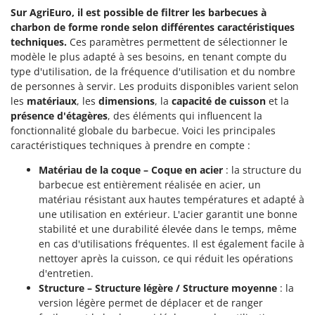
Stiga
Sur AgriEuro, il est possible de filtrer les barbecues à
charbon de forme ronde selon différentes caractéristiques
Stocker
techniques.
Ces paramètres permettent de sélectionner le
Sunseeker
modèle le plus adapté à ses besoins, en tenant compte du
type d'utilisation, de la fréquence d'utilisation et du nombre
T
de personnes à servir. Les produits disponibles varient selon
Tecla
les
matériaux
, les
dimensions
, la
capacité de cuisson
et la
TecnoGen
présence d'étagères
, des éléments qui influencent la
fonctionnalité globale du barbecue. Voici les principales
Tellarini Pompe
caractéristiques techniques à prendre en compte :
Telwin
Matériau de la coque – Coque en acier
: la structure du
Tenco
barbecue est entièrement réalisée en acier, un
Tineco
matériau résistant aux hautes températures et adapté à
une utilisation en extérieur. L'acier garantit une bonne
Titania
stabilité et une durabilité élevée dans le temps, même
Tornado
en cas d'utilisations fréquentes. Il est également facile à
nettoyer après la cuisson, ce qui réduit les opérations
Tre Spade
d'entretien.
Trev - Abrek - TecnoVIR
Structure – Structure légère / Structure moyenne
: la
Trotec
version légère permet de déplacer et de ranger