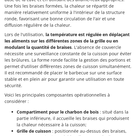
Oriental Koshin
Une fois les braises formées, la chaleur se répartit de
Outdoorchef
manière relativement uniforme à l'intérieur de la structure
ronde, favorisant une bonne circulation de l'air et une
diffusion régulière de la chaleur.
P
Palazzetti
Lors de l'utilisation,
la température est régulée en déplaçant
Palumbo Pavi
les aliments sur les différentes zones de la grille ou en
modulant la quantité de braises
. L'absence de couvercle
Partisani
nécessite une surveillance constante de la cuisson pour éviter
Paterlini
les brûlures. La forme ronde facilite la gestion des portions et
Philips
permet d'utiliser différentes zones de cuisson simultanément.
Il est recommandé de placer le barbecue sur une surface
Pramac
stable et en plein air pour garantir une utilisation en toute
Prismafood
sécurité.
Voici les principales composantes opérationnelles à
R
considérer :
R.G.V.
Rato
Compartiment pour le charbon de bois
: situé dans la
partie inférieure, il accueille les braises qui produisent
Reber
la chaleur nécessaire à la cuisson;
Redback
Grille de cuisson
: positionnée au-dessus des braises,