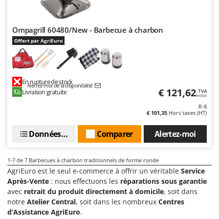
Pulvérisateurs
GRIFO
Pulvérisateurs portés
GVS
Ompagrill 60480/New - Barbecue à charbon
GYS
R
Offert par AgriEuro
Rafraîchisseurs d'air par évaporation
H
Rampes de chargement en aluminium
Hailo
Râpes à fromage électriques
Helvi
En rupture de stock
Alertez-moi de la disponibilité
Râteaux pour tracteur
€ 121,62
Livraison gratuite
TVA
Henx
Inclus
Remplisseuses
R-8
HiKOKI
€ 101,35
Hors taxes (HT)
Robots nettoyeurs de piscine
Honda
Données techniques
Comparer
Alertez-moi
Robots Tondeuses
I
Rogneuses de souches
Idromatic
1-7
de 7 Barbecues à charbon traditionnels de forme ronde
Rouleaux pour tracteur
Il-Tec
AgriEuro est le seul e-commerce à offrir un véritable
Service
Après-Vente
: nous effectuons les
réparations sous garantie
Imperia
S
avec
retrait du produit directement à domicile
, soit dans
Scies à os
Infaco
notre
Atelier Central
, soit dans les nombreux
Centres
Scies à Ruban
Intec
d’Assistance AgriEuro
.