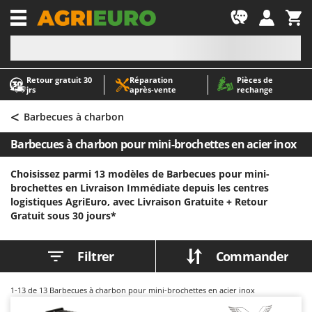
-1
Retour gratuit 30
Réparation
Pièces de
A
A
jrs
après‑vente
rechange
Abris de jardin
ABAC
<
Accessoires pour tracteurs tondeuses autoportés
AgriEuro Premium
Barbecues à charbon
Aérateurs Scarificateurs pour gazon
AgriEuro TOP-LINE
Barbecues à charbon pour mini-brochettes en acier inox
Arracheuses de pommes de terre pour tracteur
AGT
Choisissez parmi 13 modèles de Barbecues pour mini-
Aspirateurs - Balais Électriques
Aima
brochettes en Livraison Immédiate depuis les centres
Aspirateurs à cendres
Airmec
logistiques AgriEuro, avec Livraison Gratuite +
Retour
Gratuit sous 30 jours*
Aspirateurs à feuilles sur roues
AL-KO
Aspirateurs de piscine
ALA 2000
Filtrer
Commander
Aspirateurs Multifonctions
Alce
Atomiseurs agricoles pour tracteurs
Alpina
1-13
de 13 Barbecues à charbon pour mini-brochettes en acier inox
Atomiseurs pour traitements
Ama