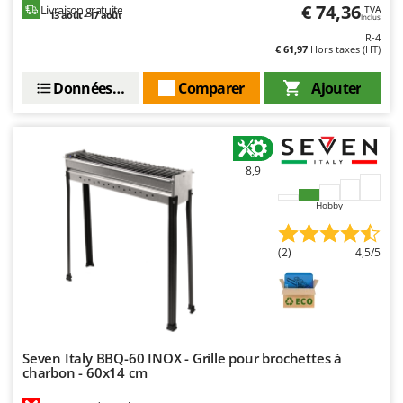
€ 74,36
Oriental Koshin
Livraison gratuite
TVA
13 août - 17 août
Inclus
Outdoorchef
R-4
€ 61,97
Hors taxes (HT)
P
Données techniques
Comparer
Ajouter
Palazzetti
Palumbo Pavi
Partisani
Paterlini
8,9
Philips
Hobby
Pramac
Prismafood
(2)
4,5/5
R
R.G.V.
Rato
Reber
Seven Italy BBQ-60 INOX - Grille pour brochettes à
charbon - 60x14 cm
Redback