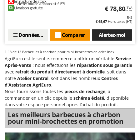
En rupture de stock
Resto Italia
Alertez-moi de la disponibilité
€ 78,80
Livraison gratuite
TVA
Inclus
Ribimex
R-5
Ripartrak
€ 65,67
Hors taxes (HT)
Ritter
Données techniques
Comparer
Alertez-moi
River Systems
Robomow
1-13
de 13 Barbecues à charbon pour mini-brochettes en acier inox
AgriEuro est le seul e-commerce à offrir un véritable
Service
Rossofuoco
Après-Vente
: nous effectuons les
réparations sous garantie
Rover Pompe
avec
retrait du produit directement à domicile
, soit dans
Royal Food
notre
Atelier Central
, soit dans les nombreux
Centres
d’Assistance AgriEuro
.
Ryobi
Nous fournissons toutes les
pièces de rechange
, à
commander en un clic depuis le
schéma éclaté
, disponible
S
dans votre espace personnel après l’achat du produit.
S.T.P.
Les meilleurs barbecues à charbon
Santos
pour mini-brochettes en promotion
Sbaraglia
Schnitzer