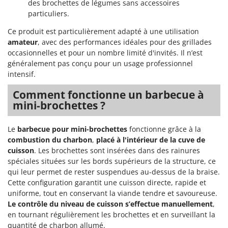
des brochettes de légumes sans accessoires
Worx
particuliers.
Y
Ce produit est particulièrement adapté à une utilisation
Yard Force
amateur
, avec des performances idéales pour des grillades
occasionnelles et pour un nombre limité d'invités. Il n’est
Z
Zanon
généralement pas conçu pour un usage professionnel
intensif.
Zephir
Comment fonctionne un barbecue à
ZGrills
mini-brochettes ?
Zodiac
Zomax
Le
barbecue pour mini-brochettes
fonctionne grâce à la
combustion du charbon
,
placé à l'intérieur de la cuve de
cuisson
. Les brochettes sont insérées dans des rainures
spéciales situées sur les bords supérieurs de la structure, ce
qui leur permet de rester suspendues au-dessus de la braise.
Cette configuration garantit une cuisson directe, rapide et
uniforme, tout en conservant la viande tendre et savoureuse.
Le contrôle du niveau de cuisson s’effectue manuellement
,
en tournant régulièrement les brochettes et en surveillant la
quantité de charbon allumé.