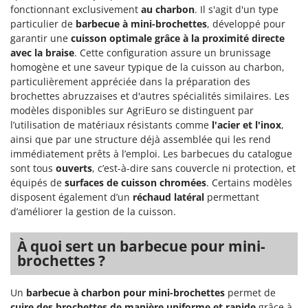
Stiga
fonctionnant exclusivement
au charbon
. Il s'agit d'un type
particulier de
barbecue à mini-brochettes
, développé pour
Stocker
garantir une
cuisson optimale grâce à la proximité directe
Sunseeker
avec la braise
. Cette configuration assure un brunissage
homogène et une saveur typique de la cuisson au charbon,
T
particulièrement appréciée dans la préparation des
Tecla
brochettes abruzzaises et d'autres spécialités similaires. Les
TecnoGen
modèles disponibles sur AgriEuro se distinguent par
l’utilisation de matériaux résistants comme
l'acier et l'inox
,
Tellarini Pompe
ainsi que par une structure déjà assemblée qui les rend
Telwin
immédiatement prêts à l’emploi. Les barbecues du catalogue
sont tous
ouverts
, c’est-à-dire sans couvercle ni protection, et
Tenco
équipés de
surfaces de cuisson chromées
. Certains modèles
Tineco
disposent également d’un
réchaud latéral
permettant
d’améliorer la gestion de la cuisson.
Titania
Tornado
À quoi sert un barbecue pour mini-
Tre Spade
brochettes ?
Trev - Abrek - TecnoVIR
Un
barbecue à charbon pour mini-brochettes
permet de
Trotec
cuire des brochettes de manière uniforme et rapide
grâce à