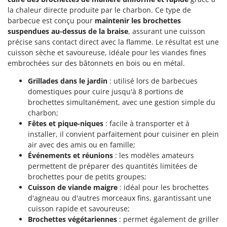
Troy-Bilt
la chaleur directe produite par le charbon. Ce type de
barbecue est conçu pour
maintenir les brochettes
U
suspendues au-dessus de la braise
, assurant une cuisson
Udor
précise sans contact direct avec la flamme. Le résultat est une
Unger
cuisson sèche et savoureuse, idéale pour les viandes fines
embrochées sur des bâtonnets en bois ou en métal.
V
Verdemax
Grillades dans le jardin
: utilisé lors de barbecues
domestiques pour cuire jusqu'à 8 portions de
Vesco
brochettes simultanément, avec une gestion simple du
Volpi
charbon;
Fêtes et pique-niques
: facile à transporter et à
W
installer, il convient parfaitement pour cuisiner en plein
Waldner
air avec des amis ou en famille;
Weber
Événements et réunions
: les modèles amateurs
permettent de préparer des quantités limitées de
WIDU
brochettes pour de petits groupes;
Wiper EcoRobot
Cuisson de viande maigre
: idéal pour les brochettes
d'agneau ou d'autres morceaux fins, garantissant une
Wolf Garten
cuisson rapide et savoureuse;
Wortex
Brochettes végétariennes
: permet également de griller