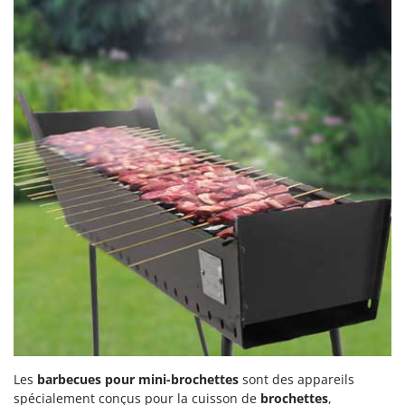
Seven Italy
Shark
Silky
Simatech
Sirman
Skil
Smartwood
Smeg
Snapper
Solidur
Spice Electronics
Spiralmac
Spring Protezione
Spyro
Les
barbecues pour mini-brochettes
sont des appareils
Stanley
spécialement conçus pour la cuisson de
brochettes
,