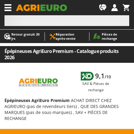
-1
Retour gratuit 30
Réparation
Pièces de
A
A
jrs
après‑vente
rechange
Abris de jardin
ABAC
Accessoires pour tracteurs tondeuses autoportés
AgriEuro Premium
Épépineuses AgriEuro Premium - Catalogue produits
2026
Aérateurs Scarificateurs pour gazon
AgriEuro TOP-LINE
Arracheuses de pommes de terre pour tracteur
AGT
9,1
Aspirateurs - Balais Électriques
Aima
/10
SAV & Pièces de
Aspirateurs à cendres
Airmec
rechange
Aspirateurs à feuilles sur roues
AL-KO
Épépineuses AgriEuro Premium
ACHAT DIRECT CHEZ
Aspirateurs de piscine
ALA 2000
AGRIEURO (pas de revendeurs tiers) , QUE DES GRANDES
Aspirateurs Multifonctions
Alce
MARQUES (pas de sous-marques) , SAV + PIÈCES DE
RECHANGE
Atomiseurs agricoles pour tracteurs
Alpina
Atomiseurs pour traitements
Ama