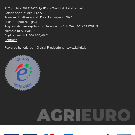
Scies alternatives à batterie
Intex
© Copyright 2007-2026 AgriEuro. Tutti i diritti riservati
Scies de jardin télescopiques
Italyco
Raison sociale: AgriEuro S.R.L.
Adresse du siège social: Fraz. Petrognano 50/D
Sécateurs électriques à batterie
ITM
06049 – Spoleto – (PG)
Registre des entreprises de Pérouse – N° de TVA IT01629170547
Sécateurs et Échenilloirs manuels
Numéro REA: 150802
J
Capital social: 5.000.000,00 €
Sécateurs pneumatiques
JOLLY ITALIA
Contacts
Semoirs et Épandeurs d'engrais
Powered by Kaleido | Digital Productions - www.kalei.do
K
Socs pour tracteur
KAAZ
Souffleurs aspirateurs pour Feuilles
Karcher
Soufreuses - Poudreuses à dos
Kasco
Soufreuses - Poudreuses pour tracteur
Kemper
Keter
T
Taille-haies
KitchenAid
Taille-haies à bras pour tracteur
Komo
Tarières
L
Tondeuses à Gazon
Laica