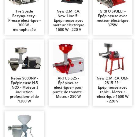
Chaudrons électriques pour polenta
Barbieri
Tre Spade
New O.M.R.A.
GRIFO SP3ELI -
Cisailles à gazon à batterie
Batavia
Easysqueezy -
New-Line 5 -
Épépineuse avec
Presse électrique -
Épépineuse avec
moteur électrique
Cisailles taille-haies manuelles
Benassi
300 W -
moteur électrique
375W
monophasée
1600 W - 220 V
Climatiseurs
Beper
Compresseurs d'air électriques
Berkel
Compresseurs pour la récolte des olives et la taille
Bernardi
Coupe-bordures - Trimmers
Bertolini Pumps
Coupe-branches
Besser Vacuum
Couveuses à œufs
Bestway
Reber 9000NP -
ARTUS S25 -
New O.M.R.A. OM-
Épépineuse N.5
Épépineuse
2815-EE -
Cultivateurs Tiller à ressorts - Extirpateurs
Beta tools
INOX - Moteur à
électrique - pour
Épépineuse avec
induction
purée de tomate -
table - Moteur
Bissell
professionnel de
Moteur 250 W
électrique 1600 W
D
1200 W
- 220 V
Débroussailleuses
Black & Decker
Décompacteurs agricoles
BlackStone
Découpeurs plasma
Blue Bird
Déplaqueuses de gazon
Bomet