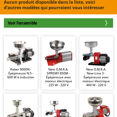
Aucun produit disponible dans la liste, voici
Autolaveuses
Ambrogio Robot
d'autres modèles qui pourraient vous intéresser
Autres produits
Annovi Reverberi
ANTHBOT
Voir l'ensemble
B
Balayeuses
Archman
Bancs de scie pour le bois - Scies à bûches
Arco
Barbecues
Ardes
Bennes pour tracteur
Argo
Brosses pour sols extérieurs
Ariete
Brouettes à moteur
Artus
Reber 9000N -
New O.M.R.A.
New O.M.R.A.
Épépineuse N.5 -
SPREMY 850M -
New-Line 3 -
Broyeurs à axe horizontal pour tracteur
Attila
600 W à induction
Épépineuse avec
Épépineuse avec
moteur électrique
moteur électrique
Broyeurs de branches et végétaux
Ausonia
225 W - 220 V
400 W - 220 V
Butteurs pour tracteur
Awelco
C
B
Chargeurs de batterie - Démarreurs
Baesso
Charrues pour tracteur
Bahco