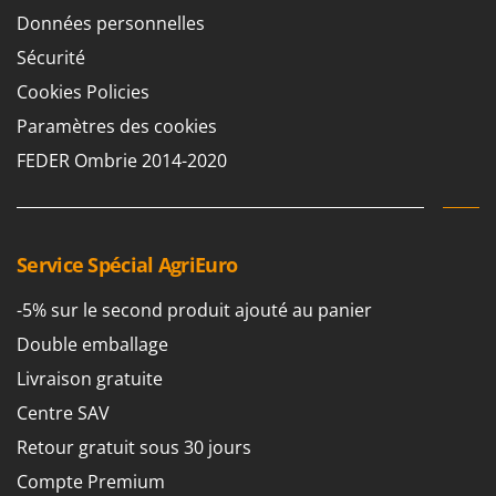
Groupes électrogènes
Données personnelles
E
Gyrobroyeurs à lame pour tracteur
EcoFlow
Sécurité
Edilmark
Cookies Policies
H
Haches - Cognées et Hachettes
Effeuno
Paramètres des cookies
Hachoirs à viande
Einhell
FEDER Ombrie 2014-2020
Herses à Dents
Elegen
Herses Rotatives
Energy Gruppi
Enotecnica Pillan
L
Service Spécial AgriEuro
Lames à neige
Eschenfelder
Lames niveleuses pour tracteur
-5% sur le second produit ajouté au panier
EuroMech
Lave-vitres
Double emballage
Eurosystems
Lieuses électriques pour vignes
Livraison gratuite
F
Centre SAV
FAC
M
Machines à pâtes
Fama Industrie
Retour gratuit sous 30 jours
Machines de nettoyage pour panneaux photovoltaïques et surfaces vitrées
Famag
Compte Premium