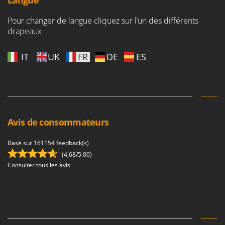
Langue
Perches Élagueuses
Francini
Pétrins à Spirale
Pour changer de langue cliquez sur l’un des différents
G
drapeaux
Piscines
G3 Ferrari
Planteuses de pommes de terre pour tracteur
Gardena
IT
UK
FR
DE
ES
Plateaux de coupe pour tracteur
Garofalo
Plumeuses
GeoTech
Pompes d'irrigation à tracteur
GeoTech Pro
Pompes de transfert
Gierre
Avis de consommateurs
Pompes immergées électriques
Ginko - MGM
Postes à souder
Gipeco
Basé sur 161154 feedback(s)
Poussoirs à saucisse
(4,68/5.00)
Girmi
Consulter tous les avis
Power Stations - Batteries - Centrales électriques portables
GRAEF
Presses à pellets
Gre
Pressoirs à fruits
GreenBay
Pressoirs à Raisin
Greenworks