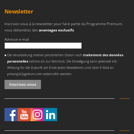
Pulvérisateurs
GRIFO
Newsletter
Pulvérisateurs portés
GVS
GYS
R
Inscrivez-vous à la newsletter pour faire partie du Programme Premium,
Rafraîchisseurs d'air par évaporation
vous obtiendrez des
avantages exclusifs
.
H
Rampes de chargement en aluminium
Adresse e-mail
Hailo
Râpes à fromage électriques
Helvi
Une erreur est survenue
Râteaux pour tracteur
Die Verarbeitung meiner persönlichen Daten nach
traitement des données
Henx
personnelles
nehme ich zur Kenntnis. Die Einwilligung kann jederzeit mit
Remplisseuses
HiKOKI
Wirkung für die Zukunft am Ende jedes Newsletters und über E-Mail an
Robots nettoyeurs de piscine
privacy[at]agrieuro.com widerrufen werden
Honda
Robots Tondeuses
I
Rogneuses de souches
Idromatic
Rouleaux pour tracteur
Il-Tec
Imperia
S
Scies à os
Infaco
Scies à Ruban
Intec