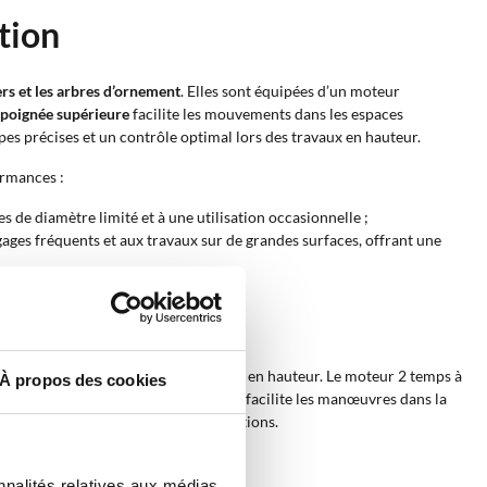
tion
iers et les arbres d’ornement
. Elles sont équipées d’un moteur
 poignée supérieure
facilite les mouvements dans les espaces
s précises et un contrôle optimal lors des travaux en hauteur.
ormances :
 de diamètre limité et à une utilisation occasionnelle ;
ges fréquents et aux travaux sur de grandes surfaces, offrant une
ns des positions difficiles d’accès ou en hauteur. Le moteur 2 temps à
À propos des cookies
raies étendues.
La poignée supérieure
facilite les manœuvres dans la
es passages étroits entre les ramifications.
nnalités relatives aux médias