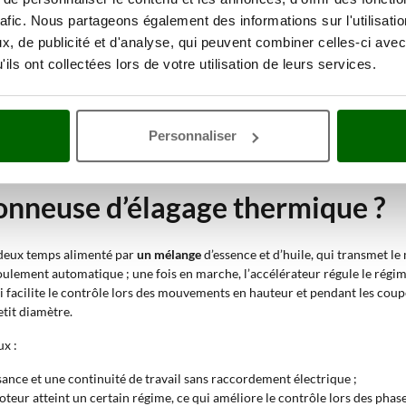
r les branches secondaires, avec des mouvements rapides entre les étages 
rafic. Nous partageons également des informations sur l'utilisati
ncurrentes et coupes de production sur des diamètres réduits, avec attenti
, de publicité et d'analyse, qui peuvent combiner celles-ci avec
u bois sec dans les zones les plus denses, à l’aide d’un manche court pour 
ils ont collectées lors de votre utilisation de leurs services.
limination des branches sèches, avec des coupes ciblées pour limiter les d
les après la taille, pour faciliter le ramassage et le broyage.
oisir
,
semi-professionnelles
,
professionnelles
et
industrielles
en fonction d
Personnaliser
e, avec des performances plus faibles et une structure souvent en plasti
e qualité de fabrication supérieure.
onneuse d’élagage thermique ?
 deux temps alimenté par
un mélange
d’essence et d’huile, qui transmet l
ulement automatique ; une fois en marche, l’accélérateur régule le régime
i facilite le contrôle lors des mouvements en hauteur et pendant les coupe
etit diamètre.
x :
sance et une continuité de travail sans raccordement électrique ;
moteur atteint un certain régime, ce qui améliore le contrôle lors des pha