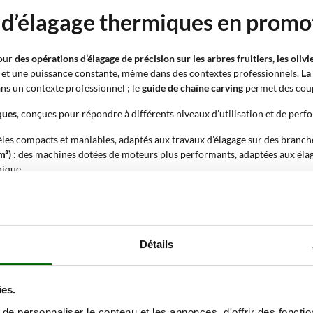
 d’élagage thermiques en promo
pour
des opérations d’élagage de précision sur les arbres fruitiers, les oliv
et une puissance constante, même dans des contextes professionnels.
La
ans un contexte professionnel ; le
guide de chaîne carving
permet des coupe
ques
, conçues pour répondre à différents niveaux d’utilisation et de perf
les compacts et maniables, adaptés aux travaux d’élagage sur des branches
m³)
: des machines dotées de moteurs plus performants, adaptées aux élaga
nique.
d’élagage thermique ?
ontrôlées et nettes lors de l’élagage de branches et de rameaux, même da
Détails
ou d’une batterie, une caractéristique utile dans les vergers et les olive
u’il est présent, augmente la précision lors des coupes de finition et dans l
ies.
e personnaliser le contenu et les annonces, d'offrir des fonctio