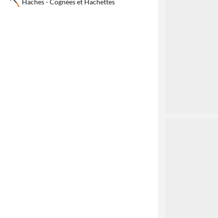
1
Haches - Cognées et Hachettes
2