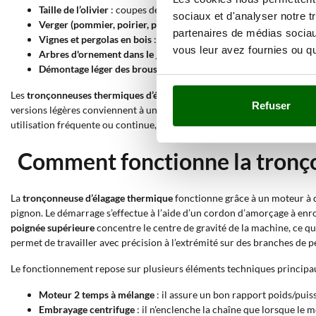
Taille de l’olivier
: coupes de retour et élimination des rejets su
sociaux et d'analyser notre t
Verger (pommier, poirier, pêcher)
: élimination des branches co
partenaires de médias sociaux
Vignes et pergolas en bois
: élimination des anciens éperons et d
vous leur avez fournies ou qu'
Arbres d'ornement dans le jardin
: maîtrise de la couronne et é
Démontage léger des broussailles
: découpage en morceaux maniab
Les
tronçonneuses thermiques d’élagage
couvrent des utilisations
de l
Refuser
versions légères conviennent à une utilisation modérée et peu fréquent
utilisation fréquente ou continue, avec des performances élevées et un
Comment fonctionne la tronç
La
tronçonneuse d’élagage thermique
fonctionne grâce à un moteur à
pignon. Le démarrage s’effectue à l’aide d’un cordon d’amorçage à enro
poignée supérieure
concentre le centre de gravité de la machine, ce qu
permet de travailler avec précision à l’extrémité sur des branches de p
Le fonctionnement repose sur plusieurs éléments techniques principau
Moteur 2 temps à mélange
: il assure un bon rapport poids/puis
Embrayage centrifuge
: il n'enclenche la chaîne que lorsque le 