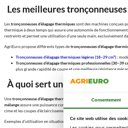
Les meilleures tronçonneuses
Les
tronçonneuses d’élagage thermiques
sont des machines conçues 
thermique à deux temps qui assure une autonomie de fonctionnement 
restreints et permet une utilisation d’une seule main, exclusivement d
AgriEuro propose différents types de
tronçonneuses d’élagage thermi
Tronçonneuses d’élagage thermiques légères (18–29 cm³)
: modè
Tronçonneuses d’élagage thermiques professionnelles (30–39 c
plus grande rapidité de coupe et une meilleure résistance méca
À quoi sert une tronçonneuse 
Une
tronçonneuse d’élagage thermique
permet d’effectuer des coupes c
Consentement
mélange
assure une puissance constante sans les contraintes d’un câble 
cime et les coupes d’éclaircissement ; le
guide de chaîne carving
, lorsq
Ce site web utilise des cook
Exemples d’utilisation en situation réelle :
Les cookies nous permettent d