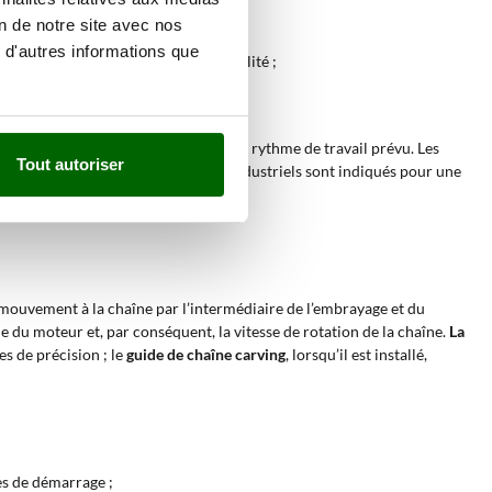
de la couronne ;
on de notre site avec nos
on à la propreté de la coupe ;
 d'autres informations que
un meilleur contrôle et un accès facilité ;
échirures et les écrasements ;
e la cylindrée, des composants et du rythme de travail prévu. Les
Tout autoriser
que. Les modèles professionnels et industriels sont indiqués pour une
e mouvement à la chaîne par l’intermédiaire de l’embrayage et du
 du moteur et, par conséquent, la vitesse de rotation de la chaîne.
La
s de précision ; le
guide de chaîne carving
, lorsqu’il est installé,
ses de démarrage ;