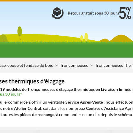
Retour gratuit sous 30 jours
age, coupe et fendage du bois
Tronçonneuses
Tronçonneuses The
es thermiques d'élagage
19 modèles de Tronçonneuses d'élagage thermiques en Livraison Immédiate
us 30 jours*
eul e-commerce à offrir un véritable
Service Après-Vente
: nous effectuon
ns notre
Atelier Central
, soit dans les nombreux
Centres d’Assistance Agr
 toutes les
pièces de rechange
, à commander en un clic depuis le
schéma 