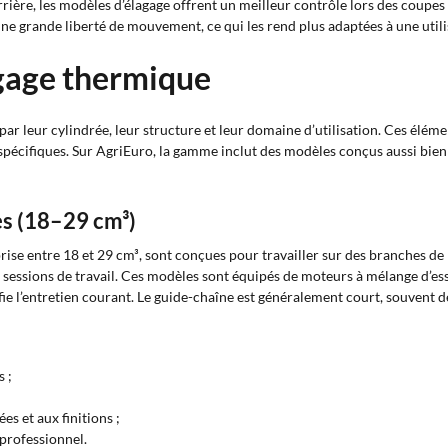
rière, les modèles d’élagage offrent un meilleur contrôle lors des coupes
ne grande liberté de mouvement, ce qui les rend plus adaptées à une utili
gage thermique
ar leur cylindrée, leur structure et leur domaine d’utilisation. Ces élément
n spécifiques. Sur AgriEuro, la gamme inclut des modèles conçus aussi bie
s (18–29 cm³)
rise entre 18 et 29 cm³, sont conçues pour travailler sur des branches de 
tes sessions de travail. Ces modèles sont équipés de moteurs à mélange d’e
ie l’entretien courant. Le guide-chaîne est généralement court, souvent de t
s ;
es et aux finitions ;
professionnel.