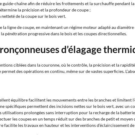
r le guide-chaîne afin de réduire les frottements et la surchauffe pendant la
 détermine la précision et la profondeur de coupe ;
 netteté de la coupe sur le bois vert.
ong de la ligne de coupe, en maintenant un régime moteur adapté au diamèt
 la pénétration progressive dans le bois et les coupes directionnelles.
tronçonneuses d’élagage thermi
tions ciblées dans la couronne, où le contrôle, la précision et la rapidi
 permet des opérations en continu, même sur de vastes superficies. L’ab
cellent équilibre facilitent les mouvements entre les branches et limitent
îne spécifiques permettent des incisions nettes sur le bois vert, avec un co
utilisations prolongées sans interruption pour la recharge de la batterie
fectuer les coupes en un temps réduit sur des branches de petit et moyen 
re facilite les travaux en hauteur et les interventions d’éclaircissement d