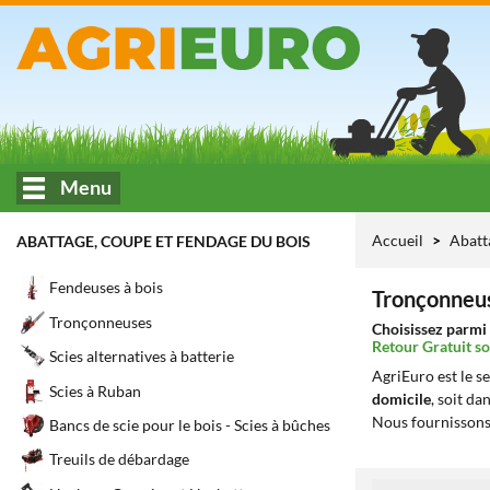
Menu
Accueil
Abatt
ABATTAGE, COUPE ET FENDAGE DU BOIS
Fendeuses à bois
Tronçonneus
Tronçonneuses
Choisissez parmi 
Retour Gratuit so
Scies alternatives à batterie
AgriEuro est le s
Scies à Ruban
domicile
, soit da
Nous fournissons
Bancs de scie pour le bois - Scies à bûches
Treuils de débardage