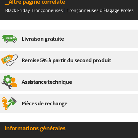
__Altre pagine correlate
Worx
Black Friday Tronçonneuses
Tronçonneuses d'Élagage Professi
Y
Yard Force
Z
Zanon
Livraison gratuite
Zephir
ZGrills
Remise 5% à partir du second produit
Zodiac
Zomax
Assistance technique
Pièces de rechange
Informations générales