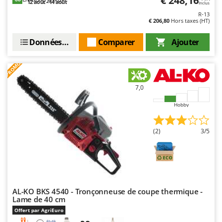
€ 248,16
12 août - 14 août
Inclus
Master
R-13
Mastercook
€ 206,80
Hors taxes (HT)
Masterpro
Données techniques
Comparer
Ajouter
McCulloch
MCH
PROMO
Michelin
7,0
Mille
Hobby
Minox
Mockmill
(2)
3/5
More than chef
MOSA
MOVA
Mowox
AL-KO BKS 4540 - Tronçonneuse de coupe thermique -
MTD
Lame de 40 cm
Offert par AgriEuro