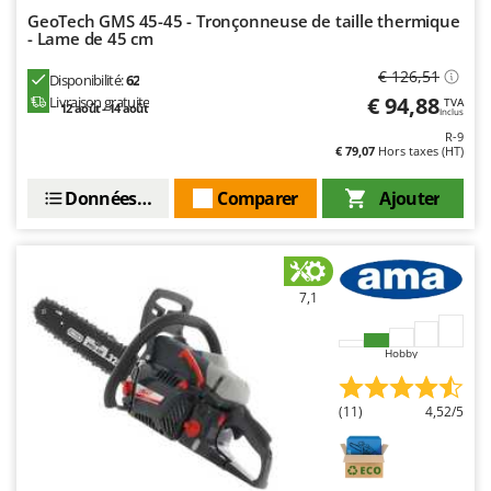
Oriental Koshin
GeoTech GMS 45-45 - Tronçonneuse de taille thermique
- Lame de 45 cm
Outdoorchef
€ 126,51
Disponibilité:
62
P
€ 94,88
Livraison gratuite
TVA
Palazzetti
12 août - 14 août
Inclus
R-9
Palumbo Pavi
€ 79,07
Hors taxes (HT)
Partisani
Données techniques
Comparer
Ajouter
Paterlini
Philips
Pramac
7,1
Prismafood
R
Hobby
R.G.V.
Rato
(11)
4,52/5
Reber
Redback