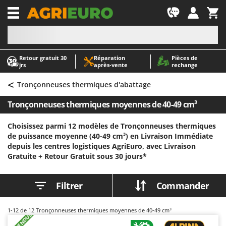
-1
Retour gratuit 30
Réparation
Pièces de
A
A
jrs
après‑vente
rechange
Abris de jardin
ABAC
<
Accessoires pour tracteurs tondeuses autoportés
AgriEuro Premium
Tronçonneuses thermiques d'abattage
Aérateurs Scarificateurs pour gazon
AgriEuro TOP-LINE
Tronçonneuses thermiques moyennes de 40-49 cm³
Arracheuses de pommes de terre pour tracteur
AGT
Choisissez parmi 12 modèles de Tronçonneuses thermiques
Aspirateurs - Balais Électriques
Aima
de puissance moyenne (40-49 cm³) en Livraison Immédiate
Aspirateurs à cendres
Airmec
depuis les centres logistiques AgriEuro, avec Livraison
Gratuite +
Retour Gratuit sous 30 jours*
Aspirateurs à feuilles sur roues
AL-KO
Aspirateurs de piscine
ALA 2000
Filtrer
Commander
Aspirateurs Multifonctions
Alce
Atomiseurs agricoles pour tracteurs
Alpina
1-12
de 12 Tronçonneuses thermiques moyennes de 40-49 cm³
Atomiseurs pour traitements
Ama