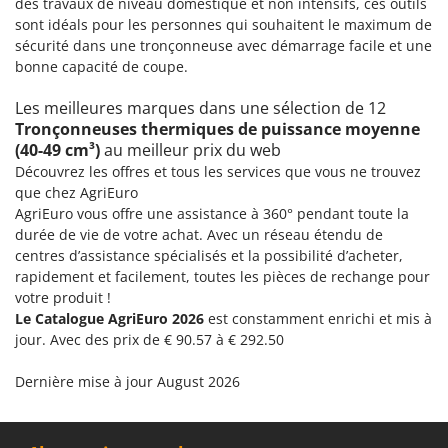
des travaux de niveau domestique et non intensifs, ces outils
Troy-Bilt
sont idéals pour les personnes qui souhaitent le maximum de
sécurité dans une tronçonneuse avec démarrage facile et une
U
bonne capacité de coupe.
Udor
Unger
Les meilleures marques dans une sélection de 12
Tronçonneuses thermiques de puissance moyenne
V
(40-49 cm³)
au meilleur prix du web
Verdemax
Découvrez les offres et tous les services que vous ne trouvez
Vesco
que chez AgriEuro
AgriEuro vous offre une assistance à 360° pendant toute la
Volpi
durée de vie de votre achat. Avec un réseau étendu de
centres d’assistance spécialisés et la possibilité d’acheter,
W
Waldner
rapidement et facilement, toutes les pièces de rechange pour
votre produit !
Weber
Le Catalogue AgriEuro 2026
est constamment enrichi et mis à
WIDU
jour. Avec des prix de € 90.57 à € 292.50
Wiper EcoRobot
Dernière mise à jour August 2026
Wolf Garten
Wortex