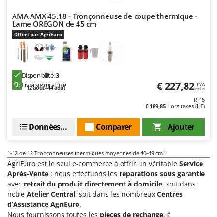
Resto Italia
AMA AMX 45.18 - Tronçonneuse de coupe thermique -
Ribimex
Lame OREGON de 45 cm
Ripartrak
Offert par AgriEuro
Ritter
River Systems
Disponibilité:
3
Robomow
€ 227,82
Livraison gratuite
TVA
12 août - 14 août
Inclus
Rossofuoco
R-15
Rover Pompe
€ 189,85
Hors taxes (HT)
Royal Food
Données techniques
Comparer
Ajouter
Ryobi
1-12
de 12 Tronçonneuses thermiques moyennes de 40-49 cm³
S
S.T.P.
AgriEuro est le seul e-commerce à offrir un véritable
Service
Après-Vente
: nous effectuons les
réparations sous garantie
Santos
avec
retrait du produit directement à domicile
, soit dans
Sbaraglia
notre
Atelier Central
, soit dans les nombreux
Centres
d’Assistance AgriEuro
.
Schnitzer
Nous fournissons toutes les
pièces de rechange
, à