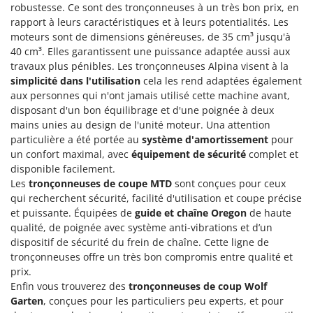
Stiga
robustesse. Ce sont des tronçonneuses à un très bon prix, en
rapport à leurs caractéristiques et à leurs potentialités. Les
Stocker
moteurs sont de dimensions généreuses, de 35 cm³ jusqu'à
Sunseeker
40 cm³. Elles garantissent une puissance adaptée aussi aux
travaux plus pénibles. Les tronçonneuses Alpina visent à la
T
simplicité dans l'utilisation
cela les rend adaptées également
Tecla
aux personnes qui n'ont jamais utilisé cette machine avant,
disposant d'un bon équilibrage et d'une poignée à deux
TecnoGen
mains unies au design de l'unité moteur. Una attention
Tellarini Pompe
particulière a été portée au
système d'amortissement
pour
Telwin
un confort maximal, avec
équipement de sécurité
complet et
disponible facilement.
Tenco
Les
tronçonneuses de coupe MTD
sont conçues pour ceux
Tineco
qui recherchent sécurité, facilité d'utilisation et coupe précise
et puissante. Équipées de
guide et chaîne Oregon
de haute
Titania
qualité, de poignée avec système anti-vibrations et d’un
Tornado
dispositif de sécurité du frein de chaîne. Cette ligne de
tronçonneuses offre un très bon compromis entre qualité et
Tre Spade
prix.
Trev - Abrek - TecnoVIR
Enfin vous trouverez des
tronçonneuses de coup Wolf
Trotec
Garten
, conçues pour les particuliers peu experts, et pour