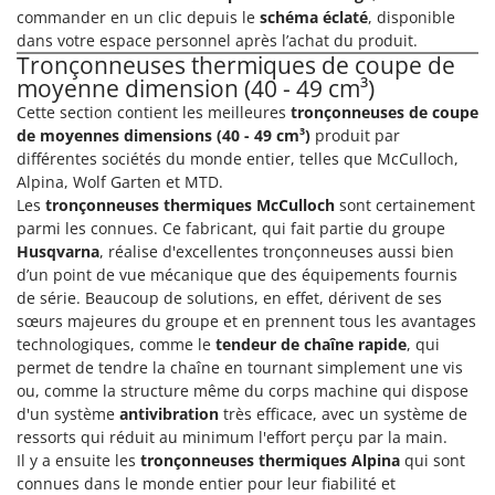
Seven Italy
commander en un clic depuis le
schéma éclaté
, disponible
dans votre espace personnel après l’achat du produit.
Shark
Tronçonneuses thermiques de coupe de
Silky
moyenne dimension (40 - 49 cm³)
Simatech
Cette section contient les meilleures
tronçonneuses de coupe
de moyennes dimensions (40 - 49 cm³)
produit par
Sirman
différentes sociétés du monde entier, telles que McCulloch,
Skil
Alpina, Wolf Garten et MTD.
Les
tronçonneuses thermiques McCulloch
sont certainement
Smartwood
parmi les connues. Ce fabricant, qui fait partie du groupe
Smeg
Husqvarna
, réalise d'excellentes tronçonneuses aussi bien
Snapper
d’un point de vue mécanique que des équipements fournis
de série. Beaucoup de solutions, en effet, dérivent de ses
Solidur
sœurs majeures du groupe et en prennent tous les avantages
Spice Electronics
technologiques, comme le
tendeur de chaîne rapide
, qui
permet de tendre la chaîne en tournant simplement une vis
Spiralmac
ou, comme la structure même du corps machine qui dispose
Spring Protezione
d'un système
antivibration
très efficace, avec un système de
ressorts qui réduit au minimum l'effort perçu par la main.
Spyro
Il y a ensuite les
tronçonneuses thermiques Alpina
qui sont
Stanley
connues dans le monde entier pour leur fiabilité et