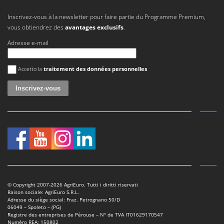
Inscrivez-vous à la newsletter pour faire partie du Programme Premium,
vous obtiendrez des
avantages exclusifs
.
Adresse e-mail
Une erreur est survenue
Accetto la
traitement des données personnelles
© Copyright 2007-2026 AgriEuro. Tutti i diritti riservati
Raison sociale: AgriEuro S.R.L.
Adresse du siège social: Fraz. Petrognano 50/D
06049 – Spoleto – (PG)
Registre des entreprises de Pérouse – N° de TVA IT01629170547
Numéro REA: 150802