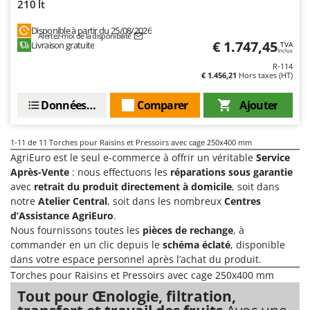
210 lt
Oriental Koshin
Outdoorchef
Disponible à partir du 25/08/2026
Alertez-moi de la disponibilité
€ 1.747,45
Livraison gratuite
TVA
Inclus
P
R-114
Palazzetti
€ 1.456,21
Hors taxes (HT)
Palumbo Pavi
Données techniques
Comparer
Ajouter
Partisani
Paterlini
1-11
de 11 Torches pour Raisins et Pressoirs avec cage 250x400 mm
Philips
AgriEuro est le seul e-commerce à offrir un véritable
Service
Après-Vente
: nous effectuons les
réparations sous garantie
Pramac
avec
retrait du produit directement à domicile
, soit dans
Prismafood
notre
Atelier Central
, soit dans les nombreux
Centres
d’Assistance AgriEuro
.
R
Nous fournissons toutes les
pièces de rechange
, à
R.G.V.
commander en un clic depuis le
schéma éclaté
, disponible
Rato
dans votre espace personnel après l’achat du produit.
Reber
Torches pour Raisins et Pressoirs avec cage 250x400 mm
Tout pour Œnologie, filtration,
Redback