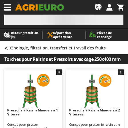
-1
Retour gratuit 30
Réparation
Pièces de
A
A
jrs
après‑vente
rechange
Abris de jardin
ABAC
<
Accessoires pour tracteurs tondeuses autoportés
AgriEuro Premium
Œnologie, filtration, transfert et travail des fruits
Aérateurs Scarificateurs pour gazon
AgriEuro TOP-LINE
Torches pour Raisins et Pressoirs avec cage 250x400 mm
Arracheuses de pommes de terre pour tracteur
AGT
Aspirateurs - Balais Électriques
Aima
5
3
Aspirateurs à cendres
Airmec
Aspirateurs à feuilles sur roues
AL-KO
Aspirateurs de piscine
ALA 2000
Aspirateurs Multifonctions
Alce
Pressoirs à Raisin Manuels à 1
Pressoirs à Raisin Manuels à 2
Vitesse
Vitesses
Atomiseurs agricoles pour tracteurs
Alpina
Atomiseurs pour traitements
Ama
Conçus pour presser
Conçus pour presser le raisin et le