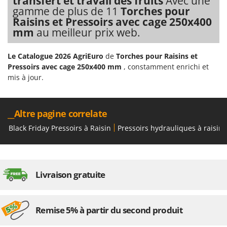
transfert et travail des fruits
Avec une
Resto Italia
gamme de plus de 11
Torches pour
Raisins et Pressoirs avec cage 250x400
Ribimex
mm
au meilleur prix web.
Ripartrak
Ritter
Le Catalogue 2026 AgriEuro
de
Torches pour Raisins et
River Systems
Pressoirs avec cage 250x400 mm
, constamment enrichi et
mis à jour.
Robomow
Rossofuoco
Rover Pompe
__Altre pagine correlate
Royal Food
Black Friday Pressoirs à Raisin
Pressoirs hydrauliques à raisin
Ryobi
S
S.T.P.
Livraison gratuite
Santos
Sbaraglia
Remise 5% à partir du second produit
Schnitzer