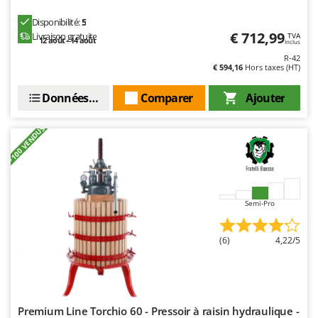
N
New O.M.R.A.
Disponibilité:
5
Nilfisk
€ 712,99
Livraison gratuite
TVA
12 août - 14 août
Inclus
Ninja
R-42
€ 594,16
Hors taxes (HT)
Novatec
Novital
Données techniques
Comparer
Ajouter
NuAir
+100 VENDUS
NuovaFac
O
Officine Savioli
Oliviero
Semi-Pro
Olix
OMA
(6)
4,22/5
Omas
Ompagrill
Ooni
Premium Line Torchio 60 - Pressoir à raisin hydraulique -