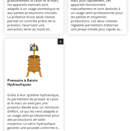
graduellement le raisin et le marc,
marc plus rapidement, ces
Autolaveuses
Ambrogio Robot
ces appareils manuels sont
appareils fonctionnent
adaptés à un usage domestique et
manuellement et sont destinés à
Autres produits
Annovi Reverberi
aux petites productions viticoles.
un usage semi-professionnel pour
La présence d’une seule vitesse
les petites et moyennes
permet un contrôle précis de la
productions. Les deux vitesses
ANTHBOT
pression, favorisant une
réglables permettent d'alterner
B
extraction lente du moût et
une phase initiale plus rapide avec
Balayeuses
Archman
réduisant le risque de rupture des
une phase de pressage plus
pépins par rapport aux modèles à
contrôlée, ce qui les rend plus
Bancs de scie pour le bois - Scies à bûches
Arco
deux vitesses. Idéaux pour les
efficaces que les modèles à une
3
caves domestiques, ils
seule vitesse. Ils permettent ainsi
Barbecues
Ardes
garantissent une bonne qualité du
un traitement plus dynamique
produit traité, avec des temps de
tout en conservant une bonne
Bennes pour tracteur
Argo
travail plus longs mais une plus
qualité du moût extrait. Adaptés
grande délicatesse. Après
aux caves et aux exploitations
Brosses pour sols extérieurs
Ariete
utilisation, il faut nettoyer
agricoles de petite taille, ils
soigneusement la cage et les
nécessitent un nettoyage constant
Brouettes à moteur
Artus
surfaces en contact avec le moût
des surfaces internes et une
afin d’en préserver l’hygiène et la
vérification régulière des
Pressoirs à Raisin
Broyeurs à axe horizontal pour tracteur
durée de vie.
composants mécaniques afin de
Attila
Hydrauliques
garantir la continuité du
fonctionnement.
Broyeurs de branches et végétaux
Ausonia
Grâce à leur système hydraulique,
ils permettent de presser le raisin
Butteurs pour tracteur
Awelco
et le marc en exerçant une
pression élevée avec un minimum
d'effort, ce qui les rend adaptés à
C
B
un usage semi-professionnel pour
Chargeurs de batterie - Démarreurs
Baesso
des productions de taille
moyenne. Le vérin hydraulique
Charrues pour tracteur
Bahco
garantit une poussée uniforme et