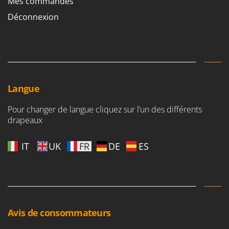
Mes commandes
Worx
Déconnexion
Y
Yard Force
Z
Zanon
Zephir
Langue
ZGrills
Pour changer de langue cliquez sur l’un des différents
Zodiac
drapeaux
Zomax
IT
UK
FR
DE
ES
Avis de consommateurs