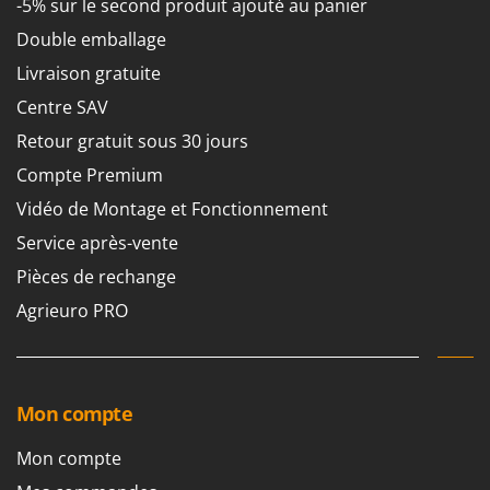
-5% sur le second produit ajouté au panier
Troy-Bilt
Double emballage
U
Livraison gratuite
Udor
Centre SAV
Unger
Retour gratuit sous 30 jours
V
Verdemax
Compte Premium
Vesco
Vidéo de Montage et Fonctionnement
Volpi
Service après-vente
Pièces de rechange
W
Waldner
Agrieuro PRO
Weber
WIDU
Wiper EcoRobot
Mon compte
Wolf Garten
Mon compte
Wortex