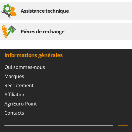
Seven Italy
Assistance technique
Shark
Silky
Simatech
Pièces de rechange
Sirman
Skil
Informations générales
Smartwood
Smeg
Qui sommes-nous
Snapper
Marques
Solidur
Recrutement
Spice Electronics
Affiliation
Spiralmac
AgriEuro Point
Spring Protezione
Contacts
Spyro
Stanley