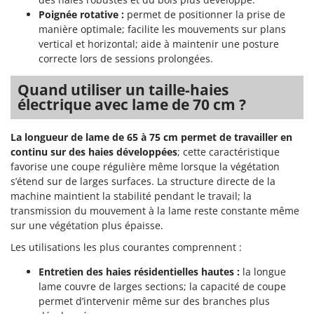
Tondeuses autoportées
Lampacrescia - MGM
Poignée rotative :
permet de positionner la prise de
Tondeuses débroussailleuses thermiques
Landxcape
manière optimale; facilite les mouvements sur plans
vertical et horizontal; aide à maintenir une posture
Trancheuses
LAR Casalinghi
correcte lors de sessions prolongées.
Trancheuses de sol
Lavor
Quand utiliser un taille-haies
Transpalettes
Linea VZ
électrique avec lame de 70 cm ?
Treuils de débardage
Lisam
Tronçonneuses
Lotusgrill
La longueur de lame de 65 à 75 cm permet de travailler en
continu sur des haies développées
; cette caractéristique
V
M
favorise une coupe régulière même lorsque la végétation
Vêtements de Sécurité
M.A.I.BO.
s’étend sur de larges surfaces. La structure directe de la
Vibroculteurs à tracteur
Macom
machine maintient la stabilité pendant le travail; la
transmission du mouvement à la lame reste constante même
Macte Ovens
sur une végétation plus épaisse.
Makita
Les utilisations les plus courantes comprennent :
MAMMAMIA
Entretien des haies résidentielles hautes :
la longue
Marcato
lame couvre de larges sections; la capacité de coupe
Marina Systems
permet d’intervenir même sur des branches plus