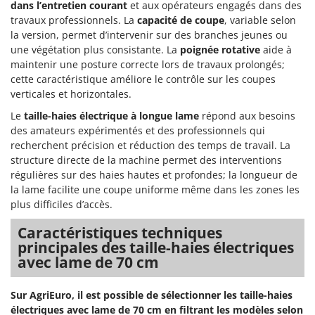
Pulvérisateurs
dans l’entretien courant
et aux opérateurs engagés dans des
GRIFO
travaux professionnels. La
capacité de coupe
, variable selon
Pulvérisateurs portés
GVS
la version, permet d’intervenir sur des branches jeunes ou
une végétation plus consistante. La
poignée rotative
aide à
GYS
R
maintenir une posture correcte lors de travaux prolongés;
Rafraîchisseurs d'air par évaporation
cette caractéristique améliore le contrôle sur les coupes
H
Rampes de chargement en aluminium
verticales et horizontales.
Hailo
Râpes à fromage électriques
Helvi
Le
taille-haies électrique à longue lame
répond aux besoins
Râteaux pour tracteur
des amateurs expérimentés et des professionnels qui
Henx
recherchent précision et réduction des temps de travail. La
Remplisseuses
HiKOKI
structure directe de la machine permet des interventions
Robots nettoyeurs de piscine
régulières sur des haies hautes et profondes; la longueur de
Honda
la lame facilite une coupe uniforme même dans les zones les
Robots Tondeuses
plus difficiles d’accès.
I
Rogneuses de souches
Idromatic
Caractéristiques techniques
Rouleaux pour tracteur
Il-Tec
principales des taille-haies électriques
avec lame de 70 cm
Imperia
S
Scies à os
Infaco
Sur AgriEuro, il est possible de sélectionner les taille-haies
Scies à Ruban
Intec
électriques avec lame de 70 cm en filtrant les modèles selon