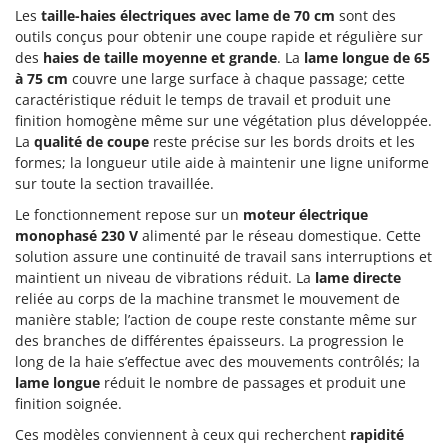
Perches Élagueuses
Les
taille-haies électriques avec lame de 70 cm
sont des
Francini
Pétrins à Spirale
outils conçus pour obtenir une coupe rapide et régulière sur
des
haies de taille moyenne et grande
. La
lame longue de 65
G
Piscines
G3 Ferrari
à 75 cm
couvre une large surface à chaque passage; cette
Planteuses de pommes de terre pour tracteur
caractéristique réduit le temps de travail et produit une
Gardena
finition homogène même sur une végétation plus développée.
Plateaux de coupe pour tracteur
Garofalo
La
qualité de coupe
reste précise sur les bords droits et les
Plumeuses
formes; la longueur utile aide à maintenir une ligne uniforme
GeoTech
sur toute la section travaillée.
Pompes d'irrigation à tracteur
GeoTech Pro
Pompes de transfert
Le fonctionnement repose sur un
moteur électrique
Gierre
monophasé 230 V
alimenté par le réseau domestique. Cette
Pompes immergées électriques
Ginko - MGM
solution assure une continuité de travail sans interruptions et
Postes à souder
maintient un niveau de vibrations réduit. La
lame directe
Gipeco
reliée au corps de la machine transmet le mouvement de
Poussoirs à saucisse
Girmi
manière stable; l’action de coupe reste constante même sur
Power Stations - Batteries - Centrales électriques portables
des branches de différentes épaisseurs. La progression le
GRAEF
long de la haie s’effectue avec des mouvements contrôlés; la
Presses à pellets
Gre
lame longue
réduit le nombre de passages et produit une
Pressoirs à fruits
finition soignée.
GreenBay
Pressoirs à Raisin
Greenworks
Ces modèles conviennent à ceux qui recherchent
rapidité