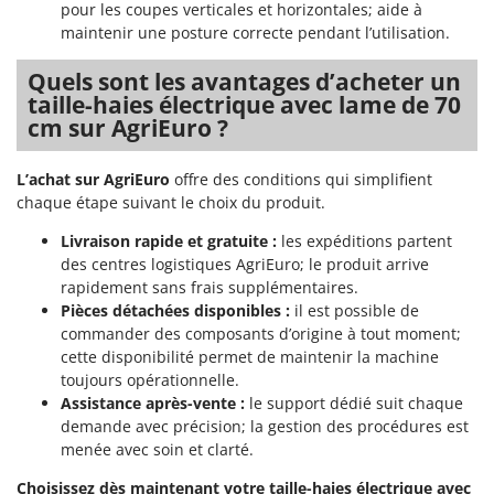
pour les coupes verticales et horizontales; aide à
Oriental Koshin
maintenir une posture correcte pendant l’utilisation.
Outdoorchef
Quels sont les avantages d’acheter un
P
taille-haies électrique avec lame de 70
Palazzetti
cm sur AgriEuro ?
Palumbo Pavi
Partisani
L’achat sur AgriEuro
offre des conditions qui simplifient
chaque étape suivant le choix du produit.
Paterlini
Philips
Livraison rapide et gratuite :
les expéditions partent
des centres logistiques AgriEuro; le produit arrive
Pramac
rapidement sans frais supplémentaires.
Prismafood
Pièces détachées disponibles :
il est possible de
commander des composants d’origine à tout moment;
R
cette disponibilité permet de maintenir la machine
R.G.V.
toujours opérationnelle.
Assistance après-vente :
le support dédié suit chaque
Rato
demande avec précision; la gestion des procédures est
Reber
menée avec soin et clarté.
Redback
Choisissez dès maintenant votre taille-haies électrique avec