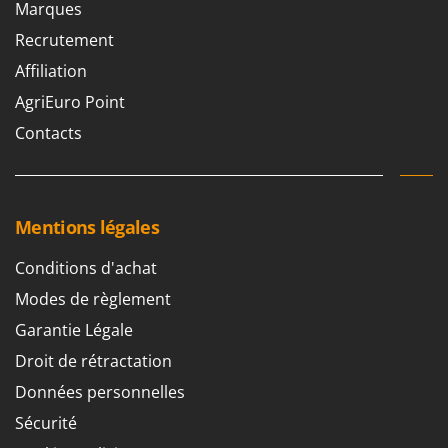
Marques
Stiga
Recrutement
Stocker
Affiliation
Sunseeker
AgriEuro Point
T
Tecla
Contacts
TecnoGen
Tellarini Pompe
Telwin
Mentions légales
Tenco
Conditions d'achat
Tineco
Modes de règlement
Titania
Garantie Légale
Tornado
Droit de rétractation
Tre Spade
Données personnelles
Trev - Abrek - TecnoVIR
Sécurité
Trotec