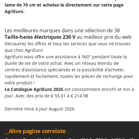
Resto Italia
lame de 70 cm et achetez-le directement sur cette page
AgriEuro.
Ribimex
Ripartrak
Les meilleures marques dans une sélection de 38
Ritter
Taille-haies électriques 230 V
au meilleur prix du web
River Systems
Découvrez les offres et tous les services que vous ne trouvez
Robomow
que chez AgriEuro
AgriEuro vous offre une assistance à 360° pendant toute la
Rossofuoco
durée de vie de votre achat. Avec un réseau étendu de
Rover Pompe
centres d’assistance spécialisés et la possibilité d’acheter,
rapidement et facilement, toutes les pièces de rechange pour
Royal Food
votre produit !
Ryobi
Le Catalogue AgriEuro 2026
est constamment enrichi et mis à
jour. Avec des prix de € 55.01 à € 214.98
S
S.T.P.
Dernière mise à jour August 2026
Santos
Sbaraglia
__Altre pagine correlate
Schnitzer