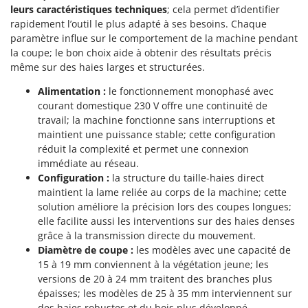
Scies alternatives à batterie
leurs caractéristiques techniques
; cela permet d’identifier
Intex
Scies de jardin télescopiques
rapidement l’outil le plus adapté à ses besoins. Chaque
Italyco
paramètre influe sur le comportement de la machine pendant
Sécateurs électriques à batterie
ITM
la coupe; le bon choix aide à obtenir des résultats précis
Sécateurs et Échenilloirs manuels
même sur des haies larges et structurées.
J
Sécateurs pneumatiques
JOLLY ITALIA
Alimentation :
le fonctionnement monophasé avec
courant domestique 230 V offre une continuité de
Semoirs et Épandeurs d'engrais
travail; la machine fonctionne sans interruptions et
K
Socs pour tracteur
KAAZ
maintient une puissance stable; cette configuration
Souffleurs aspirateurs pour Feuilles
réduit la complexité et permet une connexion
Karcher
immédiate au réseau.
Soufreuses - Poudreuses à dos
Kasco
Configuration :
la structure du taille-haies direct
Soufreuses - Poudreuses pour tracteur
maintient la lame reliée au corps de la machine; cette
Kemper
solution améliore la précision lors des coupes longues;
Keter
T
elle facilite aussi les interventions sur des haies denses
Taille-haies
KitchenAid
grâce à la transmission directe du mouvement.
Taille-haies à bras pour tracteur
Diamètre de coupe :
les modèles avec une capacité de
Komo
15 à 19 mm conviennent à la végétation jeune; les
Tarières
versions de 20 à 24 mm traitent des branches plus
L
Tondeuses à Gazon
épaisses; les modèles de 25 à 35 mm interviennent sur
Laica
des haies robustes et du bois plus développé.