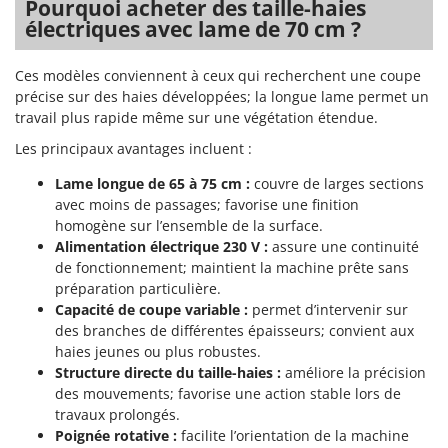
N
Pourquoi acheter des taille-haies
New O.M.R.A.
électriques avec lame de 70 cm ?
Nilfisk
Ninja
Ces modèles conviennent à ceux qui recherchent une coupe
précise sur des haies développées; la longue lame permet un
Novatec
travail plus rapide même sur une végétation étendue.
Novital
Les principaux avantages incluent :
NuAir
Lame longue de 65 à 75 cm :
couvre de larges sections
NuovaFac
avec moins de passages; favorise une finition
homogène sur l’ensemble de la surface.
O
Alimentation électrique 230 V :
assure une continuité
Officine Savioli
de fonctionnement; maintient la machine prête sans
Oliviero
préparation particulière.
Olix
Capacité de coupe variable :
permet d’intervenir sur
des branches de différentes épaisseurs; convient aux
OMA
haies jeunes ou plus robustes.
Omas
Structure directe du taille-haies :
améliore la précision
des mouvements; favorise une action stable lors de
Ompagrill
travaux prolongés.
Ooni
Poignée rotative :
facilite l’orientation de la machine