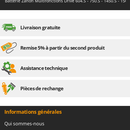
Batterie Zanon Multifonctions Drive 604.S - 750.S - 1450.S - 1504
Seven Italy
Shark
Silky
Livraison gratuite
Simatech
Sirman
Skil
Remise 5% à partir du second produit
Smartwood
Smeg
Assistance technique
Snapper
Solidur
Pièces de rechange
Spice Electronics
Spiralmac
Spring Protezione
Informations générales
Spyro
Qui sommes-nous
Stanley