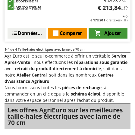
Disponibilité:
11
Machines pour la transformation des fruits
Famur
€ 213,84
Livraison gratuite
TVA
12 août - 14 août
Inclus
Machines sous vide
FARMER
R-6
Motobineuses
€ 178,20
Hors taxes (HT)
FBC
Motoculteurs
Ferrari Group
Données techniques
Comparer
Ajouter
Motofaucheuses
Ferroni
Motopompes pour irrigation
Ferrua
1-4
de 4 Taille-haies électriques avec lame de 70 cm
AgriEuro est le seul e-commerce à offrir un véritable
Service
Moulins à céréales électriques
FIAC
Après-Vente
: nous effectuons les
réparations sous garantie
Moulins à farine
FIEM
avec
retrait du produit directement à domicile
, soit dans
notre
Atelier Central
, soit dans les nombreux
Centres
Fimar
N
d’Assistance AgriEuro
.
Nettoyeurs et Balais à vapeur
FINI
Nous fournissons toutes les
pièces de rechange
, à
Nettoyeurs haute pression
commander en un clic depuis le
schéma éclaté
, disponible
Fiorentini
dans votre espace personnel après l’achat du produit.
Nettoyeurs tapis, moquettes et tapisseries
Fiskars
Les offres AgriEuro sur les meilleures
Flymo
P
taille-haies électriques avec lame de
Peignes vibreurs et Secoueurs à olives
70 cm
Fontana Forni
Pelles rétros pour tracteur
Forest Master