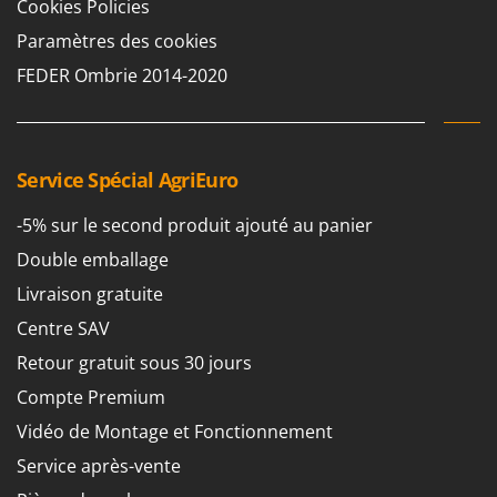
Cookies Policies
Troy-Bilt
Paramètres des cookies
U
FEDER Ombrie 2014-2020
Udor
Unger
V
Verdemax
Service Spécial AgriEuro
Vesco
-5% sur le second produit ajouté au panier
Volpi
Double emballage
W
Livraison gratuite
Waldner
Centre SAV
Weber
Retour gratuit sous 30 jours
WIDU
Compte Premium
Wiper EcoRobot
Vidéo de Montage et Fonctionnement
Wolf Garten
Service après-vente
Wortex