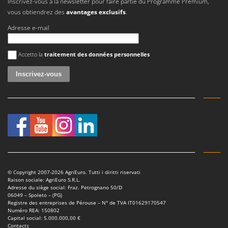
Inscrivez-vous à la newsletter pour faire partie du Programme Premium,
vous obtiendrez des
avantages exclusifs
.
Adresse e-mail
Une erreur est survenue
Accetto la
traitement des données personnelles
© Copyright 2007-2026 AgriEuro. Tutti i diritti riservati
Raison sociale: AgriEuro S.R.L.
Adresse du siège social: Fraz. Petrognano 50/D
06049 – Spoleto – (PG)
Registre des entreprises de Pérouse – N° de TVA IT01629170547
Numéro REA: 150802
Capital social: 5.000.000,00 €
Contacts