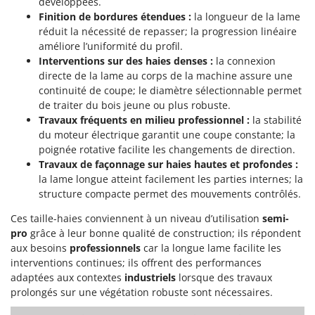
développées.
Master
Finition de bordures étendues :
la longueur de la lame
Mastercook
réduit la nécessité de repasser; la progression linéaire
améliore l’uniformité du profil.
Masterpro
Interventions sur des haies denses :
la connexion
McCulloch
directe de la lame au corps de la machine assure une
continuité de coupe; le diamètre sélectionnable permet
MCH
de traiter du bois jeune ou plus robuste.
Michelin
Travaux fréquents en milieu professionnel :
la stabilité
Mille
du moteur électrique garantit une coupe constante; la
poignée rotative facilite les changements de direction.
Minox
Travaux de façonnage sur haies hautes et profondes :
Mockmill
la lame longue atteint facilement les parties internes; la
structure compacte permet des mouvements contrôlés.
More than chef
MOSA
Ces taille-haies conviennent à un niveau d’utilisation
semi-
pro
grâce à leur bonne qualité de construction; ils répondent
MOVA
aux besoins
professionnels
car la longue lame facilite les
Mowox
interventions continues; ils offrent des performances
adaptées aux contextes
industriels
lorsque des travaux
MTD
prolongés sur une végétation robuste sont nécessaires.