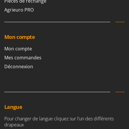
Pièces de rechange
Worx
Agrieuro PRO
Y
Yard Force
Z
Zanon
Mon compte
Zephir
Mon compte
ZGrills
Mes commandes
Zodiac
Déconnexion
Zomax
Langue
Pour changer de langue cliquez sur l’un des différents
drapeaux