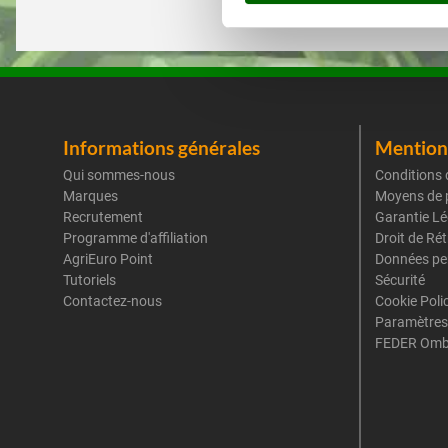
Informations générales
Mentions
Qui sommes-nous
Conditions 
Marques
Moyens de 
Recrutement
Garantie Lé
Programme d'affiliation
Droit de Ré
AgriEuro Point
Données pe
Tutoriels
Sécurité
Contactez-nous
Cookie Poli
Paramètres
FEDER Omb