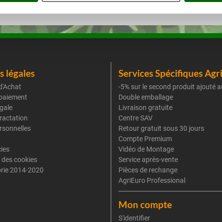
 légales
Services Spécifiques Agr
d'Achat
-5% sur le second produit ajouté a
paiement
Double emballage
gale
Livraison gratuite
tractation
Centre SAV
rsonnelles
Retour gratuit sous 30 jours
Compte Premium
cies
Vidéo de Montage
 des cookies
Service après-vente
rie 2014-2020
Pièces de rechange
AgriEuro Professional
Mon compte
S'identifier