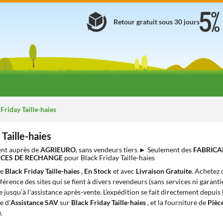
Retour gratuit sous 30 jours
Friday Taille-haies
 Taille-haies
nt auprès de
AGRIEURO
, sans vendeurs tiers ► Seulement des
FABRICA
IÈCES DE RECHANGE
pour Black Friday Taille-haies
de
Black Friday Taille-haies
,
En Stock
et avec
Livraison Gratuite
. Achetez
ifférence des sites qui se fient à divers revendeurs (sans services ni garant
 jusqu'à l'assistance après-vente. L'expédition se fait directement depuis
e d'
Assistance SAV
sur
Black Friday Taille-haies
, et la fourniture de
Pièc
.