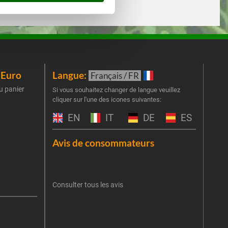
iEuro
Langue:
New
Français / FR
u panier
Inscr
Si vous souhaitez changer de langue veuillez
cliquer sur l'une des icones suivantes:
part
obti
EN
IT
DE
ES
Emai
Avis de consommateurs
Une er
J'
retent
Consulter tous les avis