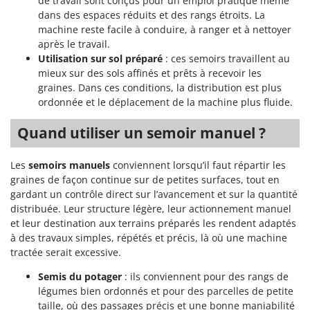
de travail sont conçus pour un emploi pratique même
Perches Élagueuses
Francini
dans des espaces réduits et des rangs étroits. La
Pétrins à Spirale
machine reste facile à conduire, à ranger et à nettoyer
G
après le travail.
Piscines
G3 Ferrari
Utilisation sur sol préparé
: ces semoirs travaillent au
Planteuses de pommes de terre pour tracteur
Gardena
mieux sur des sols affinés et prêts à recevoir les
Plateaux de coupe pour tracteur
graines. Dans ces conditions, la distribution est plus
Garofalo
ordonnée et le déplacement de la machine plus fluide.
Plumeuses
GeoTech
Pompes d'irrigation à tracteur
Quand utiliser un semoir manuel ?
GeoTech Pro
Pompes de transfert
Gierre
Les
semoirs manuels
conviennent lorsqu’il faut répartir les
Pompes immergées électriques
Ginko - MGM
graines de façon continue sur de petites surfaces, tout en
Postes à souder
gardant un contrôle direct sur l’avancement et sur la quantité
Gipeco
distribuée. Leur structure légère, leur actionnement manuel
Poussoirs à saucisse
Girmi
et leur destination aux terrains préparés les rendent adaptés
Power Stations - Batteries - Centrales électriques portables
à des travaux simples, répétés et précis, là où une machine
GRAEF
Presses à pellets
tractée serait excessive.
Gre
Pressoirs à fruits
Semis du potager
: ils conviennent pour des rangs de
GreenBay
légumes bien ordonnés et pour des parcelles de petite
Pressoirs à Raisin
Greenworks
taille, où des passages précis et une bonne maniabilité