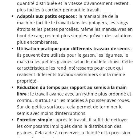
Tondeuses autoportées
Lampacrescia - MGM
quantité distribuée et la vitesse d’avancement restent
plus faciles à corriger pendant le travail.
Tondeuses débroussailleuses thermiques
Landxcape
Adaptés aux petits espaces
: la maniabilité de la
Trancheuses
LAR Casalinghi
machine facilite le travail dans les potagers, les rangs
Trancheuses de sol
étroits et les petites parcelles. Même les manœuvres en
Lavor
bout de rang restent plus simples qu’avec des solutions
Transpalettes
Linea VZ
plus encombrantes.
Treuils de débardage
Utilisation pratique pour différents travaux de semis
:
Lisam
ils peuvent être utilisés pour le gazon, les légumes, le
Tronçonneuses
Lotusgrill
maïs ou les petites graines selon le modèle choisi. Cette
caractéristique les rend intéressants pour ceux qui
V
M
réalisent différents travaux saisonniers sur la même
Vêtements de Sécurité
M.A.I.BO.
propriété.
Vibroculteurs à tracteur
Macom
Réduction du temps par rapport au semis à la main
libre
: le travail avance avec un rythme plus ordonné et
Macte Ovens
continu, surtout sur les modèles à pousser avec roues.
Makita
Sur de petites surfaces, cela permet de terminer le
semis avec moins d’interruptions.
MAMMAMIA
Entretien simple
: après le travail, il suffit de nettoyer
Marcato
les composants impliqués dans la distribution des
Marina Systems
graines. Cela aide à conserver la fluidité et la précision