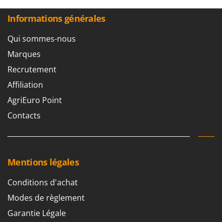
Resto Italia
Informations générales
Ribimex
Ripartrak
Qui sommes-nous
Ritter
Marques
River Systems
Recrutement
Robomow
Affiliation
Rossofuoco
AgriEuro Point
Rover Pompe
Contacts
Royal Food
Ryobi
S
Mentions légales
S.T.P.
Santos
Conditions d'achat
Sbaraglia
Modes de règlement
Schnitzer
Garantie Légale