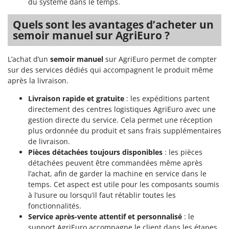
du système dans le temps.
Master
Mastercook
Quels sont les avantages d’acheter un
semoir manuel sur AgriEuro ?
Masterpro
McCulloch
L’achat d’un
semoir manuel
sur AgriEuro permet de compter
MCH
sur des services dédiés qui accompagnent le produit même
après la livraison.
Michelin
Mille
Livraison rapide et gratuite
: les expéditions partent
directement des centres logistiques AgriEuro avec une
Minox
gestion directe du service. Cela permet une réception
Mockmill
plus ordonnée du produit et sans frais supplémentaires
de livraison.
More than chef
Pièces détachées toujours disponibles
: les pièces
MOSA
détachées peuvent être commandées même après
l’achat, afin de garder la machine en service dans le
MOVA
temps. Cet aspect est utile pour les composants soumis
Mowox
à l’usure ou lorsqu’il faut rétablir toutes les
MTD
fonctionnalités.
Service après-vente attentif et personnalisé
: le
support AgriEuro accompagne le client dans les étapes