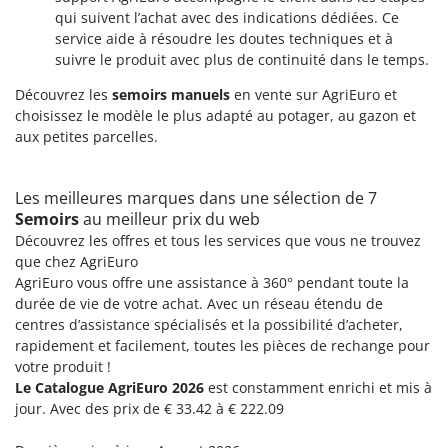
N
New O.M.R.A.
qui suivent l’achat avec des indications dédiées. Ce
service aide à résoudre les doutes techniques et à
Nilfisk
suivre le produit avec plus de continuité dans le temps.
Ninja
Découvrez les
semoirs manuels
en vente sur AgriEuro et
Novatec
choisissez le modèle le plus adapté au potager, au gazon et
Novital
aux petites parcelles.
NuAir
NuovaFac
Les meilleures marques dans une sélection de 7
Semoirs
au meilleur prix du web
O
Découvrez les offres et tous les services que vous ne trouvez
Officine Savioli
que chez AgriEuro
Oliviero
AgriEuro vous offre une assistance à 360° pendant toute la
durée de vie de votre achat. Avec un réseau étendu de
Olix
centres d’assistance spécialisés et la possibilité d’acheter,
OMA
rapidement et facilement, toutes les pièces de rechange pour
votre produit !
Omas
Le Catalogue AgriEuro 2026
est constamment enrichi et mis à
Ompagrill
jour. Avec des prix de € 33.42 à € 222.09
Ooni