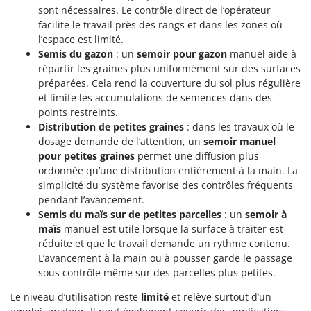
Pulvérisateurs
sont nécessaires. Le contrôle direct de l’opérateur
GRIFO
facilite le travail près des rangs et dans les zones où
Pulvérisateurs portés
GVS
l’espace est limité.
GYS
Semis du gazon
: un
semoir pour gazon
manuel aide à
R
Rafraîchisseurs d'air par évaporation
répartir les graines plus uniformément sur des surfaces
préparées. Cela rend la couverture du sol plus régulière
H
Rampes de chargement en aluminium
Hailo
et limite les accumulations de semences dans des
Râpes à fromage électriques
points restreints.
Helvi
Distribution de petites graines
: dans les travaux où le
Râteaux pour tracteur
Henx
dosage demande de l’attention, un
semoir manuel
Remplisseuses
HiKOKI
pour petites graines
permet une diffusion plus
Robots nettoyeurs de piscine
ordonnée qu’une distribution entièrement à la main. La
Honda
simplicité du système favorise des contrôles fréquents
Robots Tondeuses
pendant l’avancement.
I
Rogneuses de souches
Semis du maïs sur de petites parcelles
: un
semoir à
Idromatic
maïs
manuel est utile lorsque la surface à traiter est
Rouleaux pour tracteur
Il-Tec
réduite et que le travail demande un rythme contenu.
L’avancement à la main ou à pousser garde le passage
Imperia
S
Scies à os
sous contrôle même sur des parcelles plus petites.
Infaco
Scies à Ruban
Le niveau d’utilisation reste
limité
et relève surtout d’un
Intec