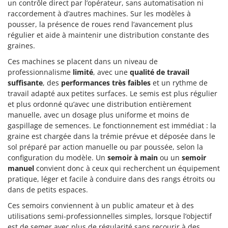
un contrôle direct par l’opérateur, sans automatisation ni
Comet
F
raccordement à d’autres machines. Sur les modèles à
Fendeuses à bois
Cresco
pousser, la présence de roues rend l’avancement plus
régulier et aide à maintenir une distribution constante des
Filets pour la Récolte des olives
Cruccolini
graines.
Filtres pour vin et huile
CTEK
Ces machines se placent dans un niveau de
Floconneuses
professionnalisme
limité
, avec une
qualité de travail
D
Fouloirs - Égrappoirs
suffisante
, des
performances très faibles
et un rythme de
Dal Degan
travail adapté aux petites surfaces. Le semis est plus régulier
Fourches pour tracteur
DCG
et plus ordonné qu’avec une distribution entièrement
Fours d'extérieur - intérieur pour pizza et cuisine
Deca
manuelle, avec un dosage plus uniforme et moins de
gaspillage de semences. Le fonctionnement est immédiat : la
Fours électriques
DeWalt
graine est chargée dans la trémie prévue et déposée dans le
Fraises à neige
Di Martino
sol préparé par action manuelle ou par poussée, selon la
configuration du modèle. Un
semoir à main
ou un
semoir
Fraises rotatives pour tracteur
Diavola Pro
manuel
convient donc à ceux qui recherchent un équipement
Friteuses sans huile
Diesse
pratique, léger et facile à conduire dans des rangs étroits ou
dans de petits espaces.
Docma
G
Générateurs d'air chaud
Ces semoirs conviennent à un public amateur et à des
Dominion
utilisations semi-professionnelles simples, lorsque l’objectif
Godets à terre basculants pour tracteur
Dreame
est de semer avec plus de régularité sans recourir à des