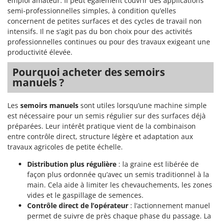
emploi amateur. Il peut également couvrir des applications
Scies alternatives à batterie
Intex
semi-professionnelles simples, à condition qu’elles
Scies de jardin télescopiques
concernent de petites surfaces et des cycles de travail non
Italyco
intensifs. Il ne s’agit pas du bon choix pour des activités
Sécateurs électriques à batterie
ITM
professionnelles continues ou pour des travaux exigeant une
Sécateurs et Échenilloirs manuels
productivité élevée.
J
Sécateurs pneumatiques
JOLLY ITALIA
Pourquoi acheter des semoirs
Semoirs et Épandeurs d'engrais
manuels ?
K
Socs pour tracteur
KAAZ
Les
semoirs manuels
sont utiles lorsqu’une machine simple
Souffleurs aspirateurs pour Feuilles
Karcher
est nécessaire pour un semis régulier sur des surfaces déjà
Soufreuses - Poudreuses à dos
Kasco
préparées. Leur intérêt pratique vient de la combinaison
Soufreuses - Poudreuses pour tracteur
entre contrôle direct, structure légère et adaptation aux
Kemper
travaux agricoles de petite échelle.
Keter
T
Taille-haies
Distribution plus régulière
: la graine est libérée de
KitchenAid
façon plus ordonnée qu’avec un semis traditionnel à la
Taille-haies à bras pour tracteur
Komo
main. Cela aide à limiter les chevauchements, les zones
Tarières
vides et le gaspillage de semences.
L
Contrôle direct de l’opérateur
: l’actionnement manuel
Tondeuses à Gazon
Laica
permet de suivre de près chaque phase du passage. La