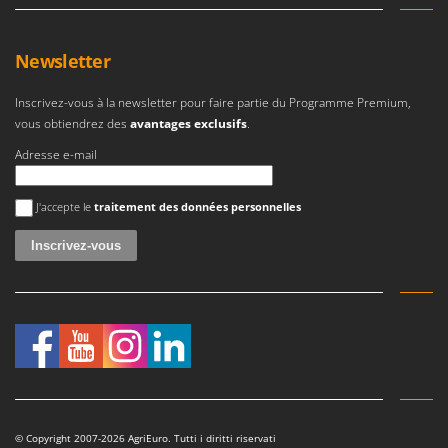
Worx
Y
Newsletter
Yard Force
Inscrivez-vous à la newsletter pour faire partie du Programme Premium,
Z
Zanon
vous obtiendrez des
avantages exclusifs
.
Zephir
Adresse e-mail
ZGrills
Une erreur est survenue
J'accepte le
traitement des données personnelles
Zodiac
Zomax
© Copyright 2007-2026 AgriEuro. Tutti i diritti riservati