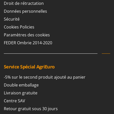
Seven Italy
Droit de rétractation
Shark
Données personnelles
Silky
Sécurité
Simatech
Cookies Policies
Sirman
Paramètres des cookies
Skil
FEDER Ombrie 2014-2020
Smartwood
Smeg
Snapper
Service Spécial AgriEuro
Solidur
-5% sur le second produit ajouté au panier
Spice Electronics
Double emballage
Spiralmac
Livraison gratuite
Spring Protezione
Centre SAV
Spyro
Retour gratuit sous 30 jours
Stanley