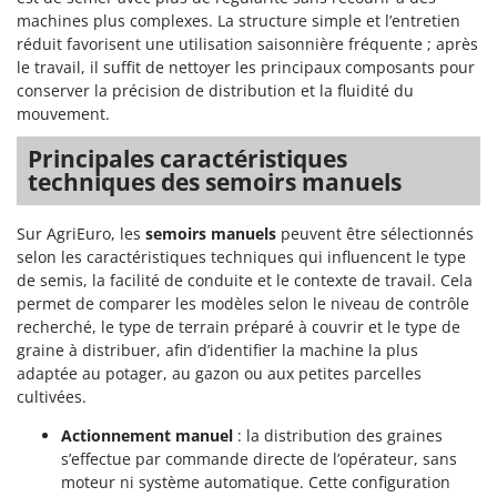
Groupes électrogènes
machines plus complexes. La structure simple et l’entretien
E
réduit favorisent une utilisation saisonnière fréquente ; après
Gyrobroyeurs à lame pour tracteur
EcoFlow
le travail, il suffit de nettoyer les principaux composants pour
Edilmark
conserver la précision de distribution et la fluidité du
H
Haches - Cognées et Hachettes
mouvement.
Effeuno
Hachoirs à viande
Einhell
Principales caractéristiques
Herses à Dents
techniques des semoirs manuels
Elegen
Herses Rotatives
Energy Gruppi
Sur AgriEuro, les
semoirs manuels
peuvent être sélectionnés
Enotecnica Pillan
selon les caractéristiques techniques qui influencent le type
L
Lames à neige
de semis, la facilité de conduite et le contexte de travail. Cela
Eschenfelder
permet de comparer les modèles selon le niveau de contrôle
Lames niveleuses pour tracteur
EuroMech
recherché, le type de terrain préparé à couvrir et le type de
Lave-vitres
Eurosystems
graine à distribuer, afin d’identifier la machine la plus
Lieuses électriques pour vignes
adaptée au potager, au gazon ou aux petites parcelles
cultivées.
F
FAC
M
Actionnement manuel
: la distribution des graines
Machines à pâtes
Fama Industrie
s’effectue par commande directe de l’opérateur, sans
Machines de nettoyage pour panneaux photovoltaïques et surfaces vitrées
Famag
moteur ni système automatique. Cette configuration