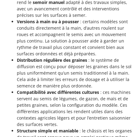
Machines pour la transformation des fruits
rend le
semoir manuel
adapté à des travaux simples,
Famur
avec un avancement contrôlé et des interventions
Machines sous vide
FARMER
précises sur les surfaces à semer.
Motobineuses
Versions à main ou à pousser
: certains modèles sont
FBC
conduits directement à la main, d’autres roulent sur
Motoculteurs
Ferrari Group
roues et accompagnent le semis avec un mouvement
Motofaucheuses
plus continu. La solution à pousser aide à garder un
Ferroni
rythme de travail plus constant et convient bien aux
Motopompes pour irrigation
Ferrua
surfaces ordonnées et déjà préparées.
Moulins à céréales électriques
FIAC
Distribution régulière des graines
: le système de
Moulins à farine
diffusion est conçu pour déposer les graines dans le sol
FIEM
plus uniformément qu’un semis traditionnel à la main.
Fimar
Cela aide à limiter les erreurs de dosage et à utiliser la
N
Nettoyeurs et Balais à vapeur
semence de manière plus ordonnée.
FINI
Compatibilité avec différentes cultures
: ces machines
Nettoyeurs haute pression
Fiorentini
servent au semis de légumes, de gazon, de maïs et de
Nettoyeurs tapis, moquettes et tapisseries
petites graines, selon la configuration du modèle. Ces
Fiskars
différentes applications les rendent utiles dans des
Flymo
P
contextes agricoles légers et pour l’entretien saisonnier
Peignes vibreurs et Secoueurs à olives
Fontana Forni
des surfaces vertes.
Pelles rétros pour tracteur
Structure simple et maniable
: le châssis et les organes
Forest Master