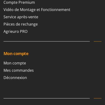
Compte Premium
Stiga
Vidéo de Montage et Fonctionnement
Stocker
Sunseeker
Service après-vente
Pièces de rechange
T
Tecla
Agrieuro PRO
TecnoGen
Tellarini Pompe
Telwin
Mon compte
Tenco
Mon compte
Tineco
Mes commandes
Titania
Déconnexion
Tornado
Tre Spade
Trev - Abrek - TecnoVIR
Trotec