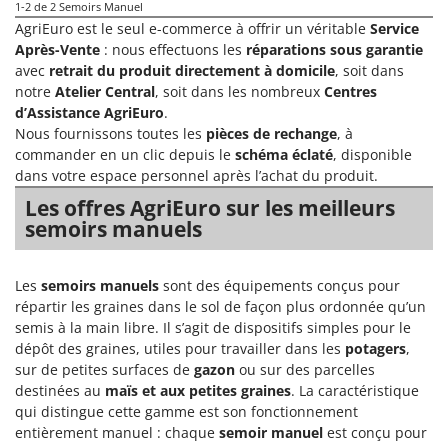
1-2
de 2 Semoirs Manuel
Désherbeurs thermiques et mécaniques
Bosch
AgriEuro est le seul e-commerce à offrir un véritable
Service
Déshumidificateurs
Brumi
Après-Vente
: nous effectuons les
réparations sous garantie
avec
retrait du produit directement à domicile
, soit dans
Draineuses
BullMach
notre
Atelier Central
, soit dans les nombreux
Centres
d’Assistance AgriEuro
.
E
C
Échelles en aluminium
Nous fournissons toutes les
pièces de rechange
, à
C.EL.ME.
commander en un clic depuis le
schéma éclaté
, disponible
Effaroucheurs d'oiseaux
Calory Forni
dans votre espace personnel après l’achat du produit.
Effeuilleuses pour olives
Campagnola
Les offres AgriEuro sur les meilleurs
Égreneuses à maïs
Campingaz
semoirs manuels
Électropompes pour la maison et le jardin
Castelgarden
Éleveuses artificielles pour poussins
Castellari
Les
semoirs manuels
sont des équipements conçus pour
répartir les graines dans le sol de façon plus ordonnée qu’un
Enfouisseurs de pierres
Ceccato Olindo
semis à la main libre. Il s’agit de dispositifs simples pour le
Enrouleurs de filets pour olives
Char-Broil
dépôt des graines, utiles pour travailler dans les
potagers
,
sur de petites surfaces de
gazon
ou sur des parcelles
Épareuses pour tracteur
Classe
destinées au
maïs et aux petites graines
. La caractéristique
Épépineuses
Clementi
qui distingue cette gamme est son fonctionnement
Équipements de protection des voies respiratoires
entièrement manuel : chaque
semoir manuel
est conçu pour
Cofra