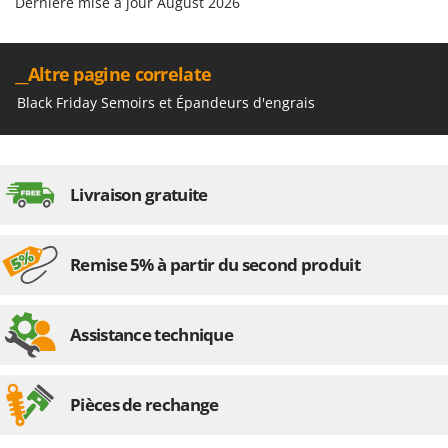
Dernière mise à jour August 2026
Oriental Koshin
Outdoorchef
__Altre pagine correlate
P
Palazzetti
Black Friday Semoirs et Épandeurs d'engrais
Palumbo Pavi
Partisani
Paterlini
Livraison gratuite
Philips
Pramac
Remise 5% à partir du second produit
Prismafood
R
Assistance technique
R.G.V.
Rato
Reber
Pièces de rechange
Redback