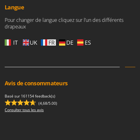
Troy-Bilt
Langue
U
Pour changer de langue cliquez sur l’un des différents
Udor
drapeaux
Unger
IT
UK
FR
DE
ES
V
Verdemax
Vesco
Volpi
W
Avis de consommateurs
Waldner
Weber
Basé sur 161154 feedback(s)
(4,68/5.00)
WIDU
Consulter tous les avis
Wiper EcoRobot
Wolf Garten
Wortex