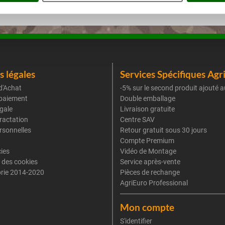
 légales
Services Spécifiques Agr
d'Achat
-5% sur le second produit ajouté a
paiement
Double emballage
gale
Livraison gratuite
tractation
Centre SAV
rsonnelles
Retour gratuit sous 30 jours
Compte Premium
cies
Vidéo de Montage
 des cookies
Service après-vente
rie 2014-2020
Pièces de rechange
AgriEuro Professional
Mon compte
S'identifier