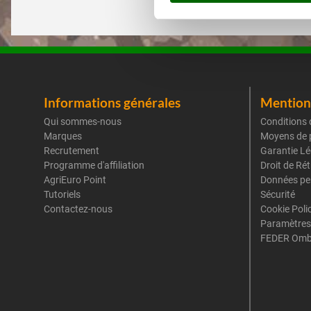
Informations générales
Mentions
Qui sommes-nous
Conditions 
Marques
Moyens de 
Recrutement
Garantie Lé
Programme d'affiliation
Droit de Ré
AgriEuro Point
Données pe
Tutoriels
Sécurité
Contactez-nous
Cookie Poli
Paramètres
FEDER Omb