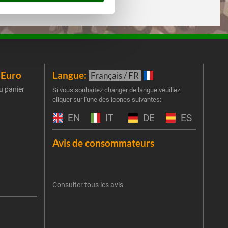
iEuro
Langue:
New
Français / FR
u panier
Inscr
Si vous souhaitez changer de langue veuillez
cliquer sur l'une des icones suivantes:
part
obti
EN
IT
DE
ES
Emai
Avis de consommateurs
Une er
J'
retent
Consulter tous les avis