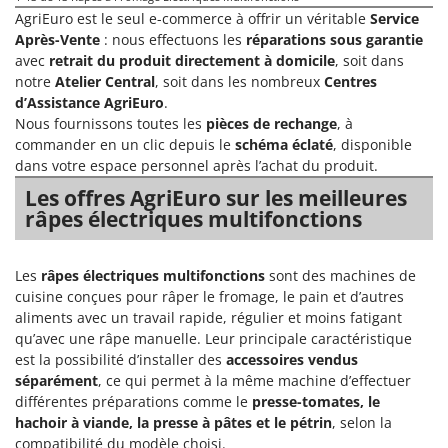
Troy-Bilt
AgriEuro est le seul e-commerce à offrir un véritable
Service
Après-Vente
: nous effectuons les
réparations sous garantie
U
avec
retrait du produit directement à domicile
, soit dans
Udor
notre
Atelier Central
, soit dans les nombreux
Centres
Unger
d’Assistance AgriEuro
.
Nous fournissons toutes les
pièces de rechange
, à
V
commander en un clic depuis le
schéma éclaté
, disponible
Verdemax
dans votre espace personnel après l’achat du produit.
Vesco
Les offres AgriEuro sur les meilleures
râpes électriques multifonctions
Volpi
W
Waldner
Les
râpes électriques multifonctions
sont des machines de
cuisine conçues pour râper le fromage, le pain et d’autres
Weber
aliments avec un travail rapide, régulier et moins fatigant
WIDU
qu’avec une râpe manuelle. Leur principale caractéristique
est la possibilité d’installer des
accessoires vendus
Wiper EcoRobot
séparément
, ce qui permet à la même machine d’effectuer
Wolf Garten
différentes préparations comme le
presse-tomates, le
hachoir à viande, la presse à pâtes et le pétrin
, selon la
Wortex
compatibilité du modèle choisi.