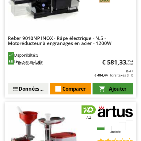
Oriental Koshin
Outdoorchef
P
Palazzetti
Reber 9010NP INOX - Râpe électrique - N.5 -
Palumbo Pavi
Motoréducteur à engranages en acier - 1200W
Partisani
Disponibilité:
5
Paterlini
€ 581,33
Livraison gratuite
TVA
13 août - 17 août
Inclus
Philips
R-47
€ 484,44
Hors taxes (HT)
Pramac
Prismafood
Données techniques
Comparer
Ajouter
R
R.G.V.
Rato
7,2
Reber
Limitée
Redback