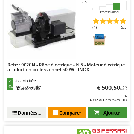
7,8
Seven Italy
Shark
Professionnel
Silky
(1)
5/5
Simatech
Sirman
Skil
Smartwood
Reber 9020N - Râpe électrique - N.5 - Moteur électrique
Smeg
à induction professionnel 500W - INOX
Snapper
Disponibilité:
5
Solidur
€ 500,50
Livraison gratuite
TVA
13 août - 17 août
Inclus
Spice Electronics
R-74
€ 417,08
Hors taxes (HT)
Spiralmac
Spring Protezione
Données techniques
Comparer
Ajouter
Spyro
Stanley