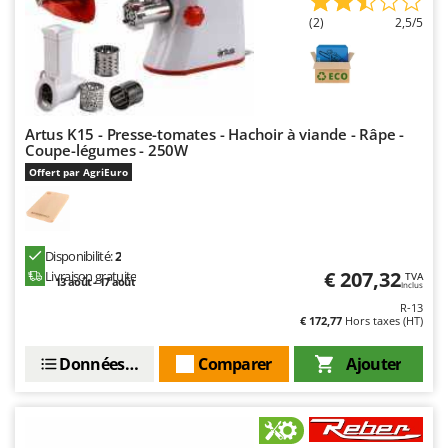
Resto Italia
(2)
2,5/5
Ribimex
Ripartrak
Ritter
River Systems
Artus K15 - Presse-tomates - Hachoir à viande - Râpe -
Coupe-légumes - 250W
Robomow
Offert par AgriEuro
Rossofuoco
Rover Pompe
Royal Food
Disponibilité:
2
€ 207,32
Livraison gratuite
TVA
Ryobi
13 août - 17 août
Inclus
R-13
€ 172,77
Hors taxes (HT)
S
S.T.P.
Données techniques
Comparer
Ajouter
Santos
Sbaraglia
Schnitzer