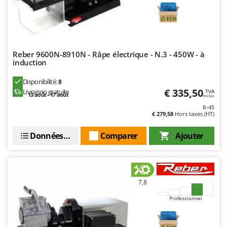
N
New O.M.R.A.
Nilfisk
Ninja
Novatec
Reber 9600N-8910N - Râpe électrique - N.3 - 450W - à
induction
Novital
NuAir
Disponibilité:
8
€ 335,50
Livraison gratuite
TVA
13 août - 17 août
NuovaFac
Inclus
R-45
€ 279,58
Hors taxes (HT)
O
Officine Savioli
Données techniques
Comparer
Ajouter
Oliviero
Olix
OMA
7,8
Omas
Professionnel
Ompagrill
Ooni