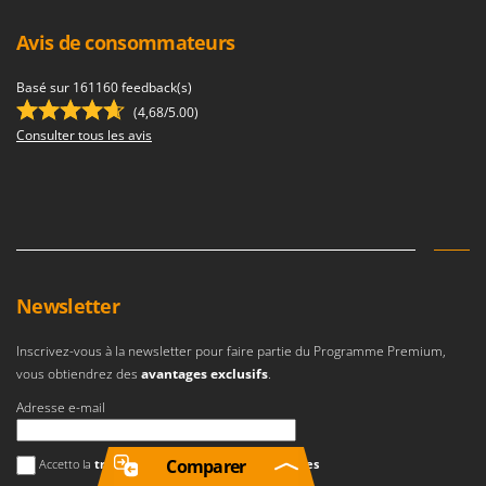
Avis de consommateurs
Basé sur 161160 feedback(s)
(4,68/5.00)
Consulter tous les avis
Newsletter
Inscrivez-vous à la newsletter pour faire partie du Programme Premium,
vous obtiendrez des
avantages exclusifs
.
Adresse e-mail
Une erreur est survenue
Comparer
Accetto la
traitement des données personnelles