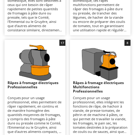
domestique, elles sont destinées à
domestique, ces râpes
Autolaveuses
Ambrogio Robot
ceux qui ont besoin de râper
multifonctions permettent de
rapidement de petites quantités
râper des fromages à pâte dure
Autres produits
Annovi Reverberi
de fromages à pâte dure ou
ou pressée, de trancher des
pressée, tels que le Comté,
légumes, de hacher de la viande
l'Emmental ou le Gruyère, ainsi
ou encore de préparer des coulis
ANTHBOT
que d’autres aliments de
de tomates, tout en garantissant
B
consistance similaire, directement
une utilisation rapide et régulière
Balayeuses
Archman
dans leur cuisine. Comparées aux
au quotidien. Comparées aux
modèles multifonctions ou
râpes spécialisées, elles offrent
Bancs de scie pour le bois - Scies à bûches
Arco
professionnels, elles sont plus
une plus grande polyvalence et un
17
8
économiques et moins
éventail de fonctions plus large,
Barbecues
Ardes
encombrantes, tout en offrant une
tout en conservant un format
utilisation intuitive et en
compact et une grande simplicité
Bennes pour tracteur
Argo
garantissant une bonne précision
d'utilisation. Alimentées sur
de travail. Leur structure
secteur, elles assurent une
Brosses pour sols extérieurs
Ariete
compacte et légère facilite une
puissance constante adaptée aux
utilisation simple et continue pour
préparations domestiques. Pour
Brouettes à moteur
Artus
de petites quantités, ce qui est
préserver leurs performances, il
idéal pour ceux qui préparent
est recommandé de démonter et
Râpes à fromage électriques
Râpes à fromage électriques
Broyeurs à axe horizontal pour tracteur
quotidiennement des
de nettoyer les pièces en contact
Attila
Professionnelles
Multifonctions
assaisonnements et des recettes.
avec les aliments après chaque
Professionnelles
Elles nécessitent un branchement
utilisation, d'éliminer les résidus
Broyeurs de branches et végétaux
Ausonia
au réseau électrique pour
sur les tambours et les
Conçues pour un usage
Conçues pour un usage
fonctionner. Après utilisation, il
accessoires, puis de les essuyer
professionnel, elles permettent de
professionnel, elles intègrent les
Butteurs pour tracteur
Awelco
suffit d’éliminer les résidus du
soigneusement afin d'éviter toute
râper rapidement, en continu et
fonctions de râpe, de hachoir à
tambour et des accessoires, de
oxydation.
de manière homogène des
viande, de presse-tomates, de
laver les pièces amovibles à l’eau
quantités moyennes de fromages,
pétrin et de machine à pâtes, ce
C
B
tiède et de les essuyer
y compris des fromages à pâte
qui permet de travailler la viande,
Chargeurs de batterie - Démarreurs
Baesso
soigneusement pour éviter toute
dure ou pressée comme le Comté,
les fromages, le pain sec, les
oxydation.
l'Emmental ou le Gruyère, ainsi
tomates destinées à la préparation
Charrues pour tracteur
Bahco
que d’autres aliments compacts, ce
de coulis ou de sauces, ainsi que