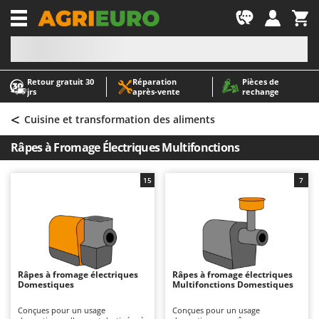
-1
Retour gratuit 30
Réparation
Pièces de
A
A
jrs
après‑vente
rechange
Abris de jardin
ABAC
<
Accessoires pour tracteurs tondeuses autoportés
AgriEuro Premium
Cuisine et transformation des aliments
Aérateurs Scarificateurs pour gazon
AgriEuro TOP-LINE
Râpes à Fromage Électriques Multifonctions
Arracheuses de pommes de terre pour tracteur
AGT
Aspirateurs - Balais Électriques
Aima
15
7
Aspirateurs à cendres
Airmec
Aspirateurs à feuilles sur roues
AL-KO
Aspirateurs de piscine
ALA 2000
Aspirateurs Multifonctions
Alce
Râpes à fromage électriques
Râpes à fromage électriques
Domestiques
Multifonctions Domestiques
Atomiseurs agricoles pour tracteurs
Alpina
Atomiseurs pour traitements
Ama
Conçues pour un usage
Conçues pour un usage