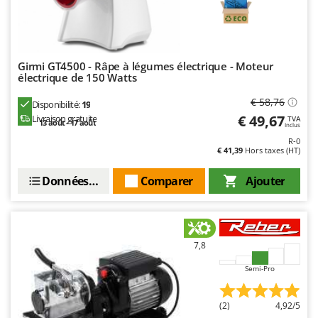
Master
Mastercook
Masterpro
Girmi GT4500 - Râpe à légumes électrique - Moteur
McCulloch
électrique de 150 Watts
MCH
€ 58,76
Disponibilité:
19
Michelin
€ 49,67
Livraison gratuite
TVA
13 août - 17 août
Inclus
Mille
R-0
€ 41,39
Hors taxes (HT)
Minox
Mockmill
Données techniques
Comparer
Ajouter
More than chef
MOSA
MOVA
7,8
Mowox
Semi-Pro
MTD
(2)
4,92/5