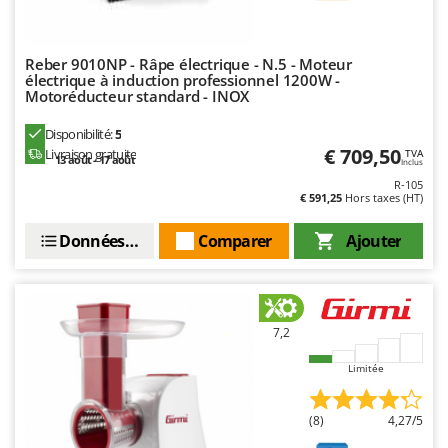
Tondeuses autoportées
Lampacrescia - MGM
Tondeuses débroussailleuses thermiques
Landxcape
Reber 9010NP - Râpe électrique - N.5 - Moteur
Trancheuses
LAR Casalinghi
électrique à induction professionnel 1200W -
Trancheuses de sol
Motoréducteur standard - INOX
Lavor
Transpalettes
Linea VZ
Disponibilité:
5
€ 709,50
Livraison gratuite
Treuils de débardage
TVA
Lisam
13 août - 17 août
Inclus
Tronçonneuses
R-105
Lotusgrill
€ 591,25
Hors taxes (HT)
V
M
Données techniques
Comparer
Ajouter
Vêtements de Sécurité
M.A.I.BO.
Vibroculteurs à tracteur
Macom
Macte Ovens
7,2
Makita
MAMMAMIA
Limitée
Marcato
(8)
4,27/5
Marina Systems