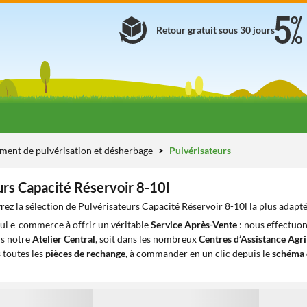
Retour gratuit sous 30 jours
ement de pulvérisation et désherbage
Pulvérisateurs
urs Capacité Réservoir 8-10l
ez la sélection de Pulvérisateurs Capacité Réservoir 8-10l la plus adapté
eul e-commerce à offrir un véritable
Service Après-Vente
: nous effectuon
ns notre
Atelier Central
, soit dans les nombreux
Centres d’Assistance Agr
 toutes les
pièces de rechange
, à commander en un clic depuis le
schéma 
1
1