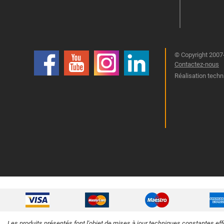
© Copyright 2007-
Contactez-nous
Réalisation techn
Les produits présentés font l'objet de mises à jour techniques constantes eff