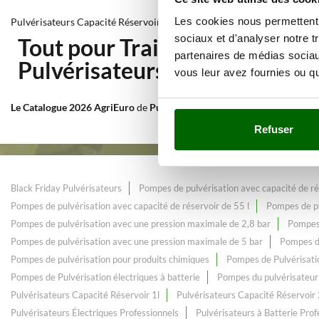
Les cookies nous permettent d
Pulvérisateurs Capacité Réservoir 8-10l
sociaux et d'analyser notre t
Tout pour Traitement de pulv
partenaires de médias sociaux
Pulvérisateurs Capacité Rése
vous leur avez fournies ou qu'
Le Catalogue 2026 AgriEuro
de
Pulvérisateurs Capacité Réservoir 8-1
Refuser
Black Friday Pulvérisateurs
Pompes de pulvérisation avec capacité de ré
Pompes de pulvérisation avec capacité de réservoir de 55 l
Pompes de pu
Pompes de pulvérisation avec une pression maximale de 2,8 bar
Pompes 
Pompes de pulvérisation avec une pression maximale de 5 bar
Pompes de
Pompes de pulvérisation pour produits chimiques
Pompes de Pulvérisat
Pompes de Pulvérisation électriques à batterie
Pompes du pulvérisateu
Pulvérisateurs Capacité Réservoir 1l
Pulvérisateurs Capacité Réservoir 
Pulvérisateurs Électriques Professionnels
Pulvérisateurs à Batterie Prof