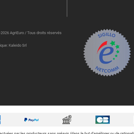
2026 AgriEuro / Tous droits réservés
ique: Kaleido Srl
ectuées par les producteurs sans préavis (dans le but d'améliorer ou de rational