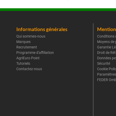
Informations générales
Mentions
Qui sommes-nous
Conditions 
Marques
Moyens de 
Recrutement
Garantie Lé
Programme d'affiliation
Droit de Ré
AgriEuro Point
Données pe
Tutoriels
Sécurité
Contactez-nous
Cookie Poli
Paramètres
FEDER Omb