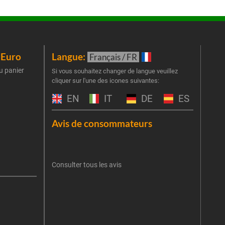
iEuro
Langue:
New
Français / FR
u panier
Inscr
Si vous souhaitez changer de langue veuillez
cliquer sur l'une des icones suivantes:
part
obti
EN
IT
DE
ES
Emai
Avis de consommateurs
Une er
J'
retent
Consulter tous les avis