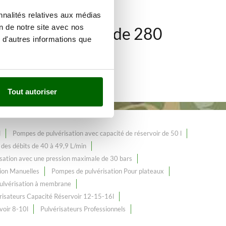
nnalités relatives aux médias
on de notre site avec nos
e gamme de plus de 280
 d'autres informations que
Tout autoriser
l
Pompes de pulvérisation avec capacité de réservoir de 50 l
des débits de 40 à 49,9 L/min
sation avec une pression maximale de 30 bars
ion Manuelles
Pompes de pulvérisation Pour plateaux
ulvérisation à membrane
risateurs Capacité Réservoir 12-15-16l
voir 8-10l
Pulvérisateurs Professionnels