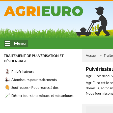
Menu
Accueil
Trait
TRAITEMENT DE PULVÉRISATION ET
DÉSHERBAGE
Pulvérisate
Pulvérisateurs
AgriEuro: découvr
Atomiseurs pour traitements
AgriEuro est le s
Soufreuses - Poudreuses à dos
domicile
, soit da
Nous fournissons
Désherbeurs thermiques et mécaniques
1