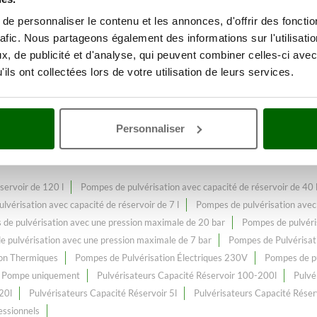
e personnaliser le contenu et les annonces, d'offrir des fonctio
rafic. Nous partageons également des informations sur l'utilisati
érisation et désherbage
Avec un
, de publicité et d'analyse, qui peuvent combiner celles-ci avec
rvoir 8-10l
au meilleur prix web.
ils ont collectées lors de votre utilisation de leurs services.
0l
, constamment enrichi et mis à jour.
Personnaliser
servoir de 120 l
Pompes de pulvérisation avec capacité de réservoir de 40 
lvérisation avec capacité de réservoir de 7 l
Pompes de pulvérisation avec 
de pulvérisation avec une pression maximale de 20 bar
Pompes de pulvéri
 pulvérisation avec une pression maximale de 7 bar
Pompes de Pulvérisat
ion Thermiques
Pompes de Pulvérisation Électriques 230V
Pompes de p
r Pompe uniquement
Pulvérisateurs Capacité Réservoir 100-200l
Pulvé
20l
Pulvérisateurs Capacité Réservoir 5l
Pulvérisateurs Capacité Réser
essionnels