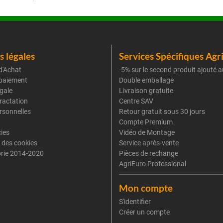
 légales
Services Spécifiques Agr
d'Achat
-5% sur le second produit ajouté a
paiement
Double emballage
gale
Livraison gratuite
tractation
Centre SAV
rsonnelles
Retour gratuit sous 30 jours
Compte Premium
cies
Vidéo de Montage
 des cookies
Service après-vente
rie 2014-2020
Pièces de rechange
AgriEuro Professional
Mon compte
S'identifier
Créer un compte