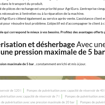
n dans le transport du produit.
é de pièces de rechange est une priorité pour AgriEuro. L'entreprise s'en
nécessaires à l'entretien ou à la réparation de la machine.
d'AgriEuro s'étend également au service après-vente. L'assistance client
é pour résoudre tout problème. L'objectif est d'accompagner le client à ch
le qui correspond le mieux à vos besoins. Profitez des avantages offerts 
érisation et désherbage
Avec un
 une pression maximale de 5 ba
ssion maximale de 5 bar
, constamment enrichi et mis à jour.
servoir de 120 l
Pompes de pulvérisation avec capacité de réservoir de 40 
lvérisation avec capacité de réservoir de 7 l
Pompes de pulvérisation avec 
de pulvérisation avec une pression maximale de 20 bar
Pompes de pulvéri