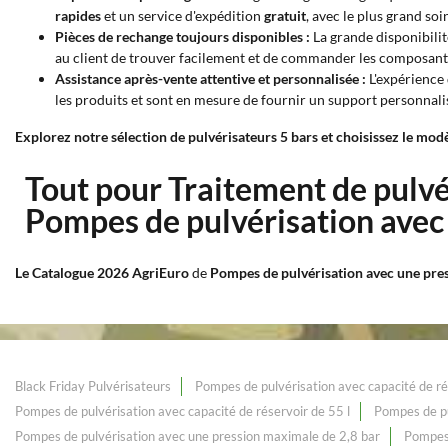
rapides
et un service d'expédition
gratuit
, avec le plus grand soi
Pièces de rechange toujours disponibles :
La grande disponibilit
au client de trouver facilement et de commander les composants 
Assistance après-vente attentive et personnalisée :
L'expérience 
les produits et sont en mesure de fournir un support personnalis
Explorez notre sélection de pulvérisateurs 5 bars et choisissez le modè
Tout pour Traitement de pulv
Pompes de pulvérisation avec
Le Catalogue 2026 AgriEuro
de
Pompes de pulvérisation avec une pre
Black Friday Pulvérisateurs
Pompes de pulvérisation avec capacité de ré
Pompes de pulvérisation avec capacité de réservoir de 55 l
Pompes de pu
Pompes de pulvérisation avec une pression maximale de 2,8 bar
Pompes 