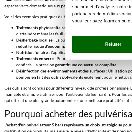
espaces verts domestiques aux petites cultures, offrant une solution eff
sociaux et d'analyser notre t
partenaires de médias sociaux
Voici des exemples pratiques d'utilisation d'un pulvérisateur :
vous leur avez fournies ou qu'
Traitements phytosanitaires sur les potagers et les jardins
: Pour
d'atteindre même les feuilles les plus hautes et d'obtenir une c
Désherbage localisé
: La pulvérisation de désherbants spécifiques
Refuser
réduit le risque d'endommager les cultures environnantes
.
Nutrition foliaire
: L'application d'engrais liquides ou de biostim
Traitements en serre
: Pour la désinfection et l'assainissement d
confinés ; la pression
garantit une couverture complète
.
Désinfection des environnements et des surfaces
: Utilisation p
pompes
en fait des outils polyvalents
également pour le nettoya
Ces outils sont conçus pour différents niveaux de professionnalisme. 
maniable et simple à utiliser pour l'entretien de leur jardin. Pour les
qui offrent une plus grande autonomie et une meilleure praticité d'util
Pourquoi acheter des pulvérisa
L'achat d'un pulvérisateur 5 bars représente un choix stratégique
pour 
distribution de produits, mais élève le niveau d'efficacité et de préc