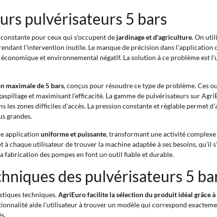
eurs pulvérisateurs 5 bars
 constante pour ceux qui s'occupent de
jardinage et d'agriculture
. On uti
rendant l'intervention inutile. Le manque de précision dans l'application 
 économique et environnemental négatif. La solution à ce problème est l'
on maximale de 5 bars
, conçus pour résoudre ce type de problème. Ces out
e gaspillage et maximisant l'efficacité. La gamme de pulvérisateurs sur Agr
s les zones difficiles d'accès. La pression constante et réglable permet d'
us grandes.
ne application
uniforme et puissante
, transformant une activité complexe 
 à chaque utilisateur de trouver la machine adaptée à ses besoins, qu'il s
la fabrication des pompes en font un outil fiable et durable.
chniques des pulvérisateurs 5 ba
istiques techniques.
AgriEuro facilite la sélection du produit idéal grâce 
tionnalité aide l'utilisateur à trouver un modèle qui correspond exactement
s.