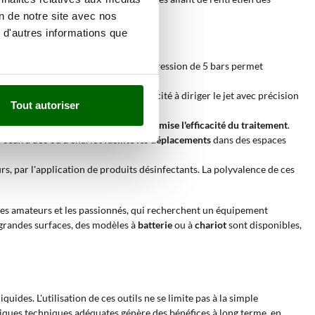
on de notre site avec nos
 d'autres informations que
ruitiers, les légumes et les fleurs. La pression de 5 bars permet
 parasites
.
ntre les rangées de plantes. La capacité à diriger le jet avec précision
Tout autoriser
te l'absorption des nutriments
et
maximise l'efficacité du traitement
.
e ceux à dos ou à chariot
facilite les déplacements
dans des espaces
rs, par l'application de produits désinfectants. La polyvalence de ces
les amateurs et les passionnés, qui recherchent un équipement
s grandes surfaces, des modèles à
batterie
ou à
chariot
sont disponibles,
ides. L'utilisation de ces outils ne se limite pas à la simple
stiques techniques adéquates génère des bénéfices à long terme, en