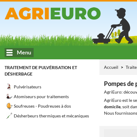
Menu
Accueil
Trait
TRAITEMENT DE PULVÉRISATION ET
DÉSHERBAGE
Pompes de p
Pulvérisateurs
AgriEuro: découvr
Atomiseurs pour traitements
AgriEuro est le s
Soufreuses - Poudreuses à dos
domicile
, soit da
Nous fournissons
Désherbeurs thermiques et mécaniques
1