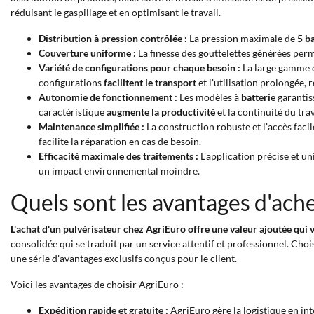
réduisant le gaspillage et en optimisant le travail.
Distribution à pression contrôlée :
La pression maximale de
5 b
Couverture uniforme :
La finesse des gouttelettes générées perm
Variété de configurations pour chaque besoin :
La large gamme d
configurations
facilitent le transport
et l'utilisation prolongée, r
Autonomie de fonctionnement :
Les modèles à
batterie
garantis
caractéristique
augmente la productivité
et la continuité du trav
Maintenance simplifiée :
La construction robuste et l'accès fac
facilite la réparation en cas de besoin.
Efficacité maximale des traitements :
L'application précise et un
un impact environnemental moindre.
Quels sont les avantages d'ache
L'achat d'un pulvérisateur chez AgriEuro offre une valeur ajoutée qui v
consolidée qui se traduit par un service attentif et professionnel. Cho
une série d'avantages exclusifs conçus pour le client.
Voici les avantages de choisir AgriEuro :
Expédition rapide et gratuite :
AgriEuro gère la logistique en in