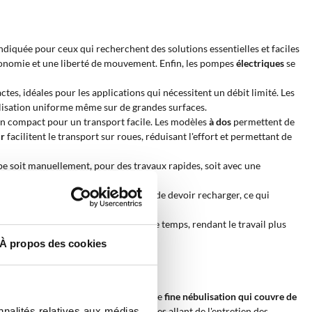
ndiquée pour ceux qui recherchent des solutions essentielles et faciles
tonomie et une liberté de mouvement. Enfin, les pompes
électriques
se
tes, idéales pour les applications qui nécessitent un débit limité. Les
ulisation uniforme même sur de grandes surfaces.
n compact pour un transport facile. Les modèles
à dos
permettent de
ir
facilitent le transport sur roues, réduisant l'effort et permettant de
pe soit manuellement, pour des travaux rapides, soit avec une
quide que l'on peut pulvériser avant de devoir recharger, ce qui
ts.
 de plus grandes surfaces en moins de temps, rendant le travail plus
À propos des cookies
nctionnement lui permet de générer une
fine nébulisation qui couvre de
nnalités relatives aux médias
tils les rendent adaptés à des contextes allant de l'entretien des