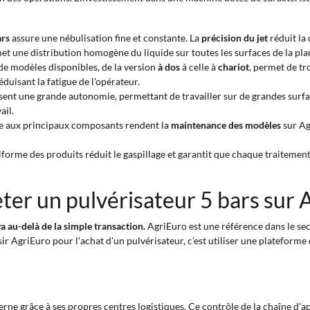
ars
assure une nébulisation fine et constante. La
précision du jet
réduit la
et une distribution homogène du liquide sur toutes les surfaces de la pla
e modèles disponibles, de la version
à dos
à celle à
chariot
, permet de tr
éduisant la fatigue de l'opérateur.
sent une grande autonomie, permettant de travailler sur de grandes surfa
ail.
ile aux principaux composants rendent la
maintenance des modèles
sur Ag
iforme des produits réduit le gaspillage et garantit que chaque traitement 
ter un pulvérisateur 5 bars sur 
a au-delà de la simple transaction.
AgriEuro est une référence dans le sect
isir AgriEuro pour l'achat d'un pulvérisateur, c'est utiliser une platefor
terne grâce à ses propres centres logistiques. Ce contrôle de la chaîne 