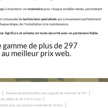
gage à maintenir un
inventaire
pour chaque modèle vendu, permettant
 est composée de
techniciens spécialisés
qui connaissent parfaitement
aque étape, de l'installation à la maintenance.
par AgriEuro et achetez en toute sécurité avec un partenaire fiable.
e gamme de plus de 297
r
au meilleur prix web.
l
Pompes de pulvérisation avec capacité de réservoir de 50 l
des débits de 40 à 49,9 L/min
sation avec une pression maximale de 30 bars