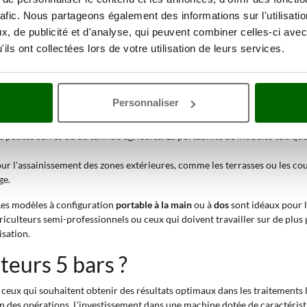
icace pour la protection et le soin des plantes.
rafic. Nous partageons également des informations sur l'utilisati
, de publicité et d'analyse, qui peuvent combiner celles-ci avec
ils ont collectées lors de votre utilisation de leurs services.
 l'application d'insecticides, de fongicides et d'acaricides sur les arbres f
ouverture homogène, ce qui est
fondamental pour prévenir les attaques de
 pour l'élimination des mauvaises herbes dans les allées, les trottoirs ou e
Personnaliser
ulants directement sur les feuilles des plantes. La fine nébulisation
facili
e petites serres ou de tunnels agricoles. La portabilité de modèles tels qu
our l'assainissement des zones extérieures, comme les terrasses ou les cou
ge.
Les modèles à configuration
portable à la main
ou à
dos
sont idéaux pour 
 agriculteurs semi-professionnels ou ceux qui doivent travailler sur de plu
isation.
teurs 5 bars ?
ceux qui souhaitent obtenir des résultats optimaux dans les traitements liqu
ision des opérations. L'investissement dans une machine dotée de caractéri