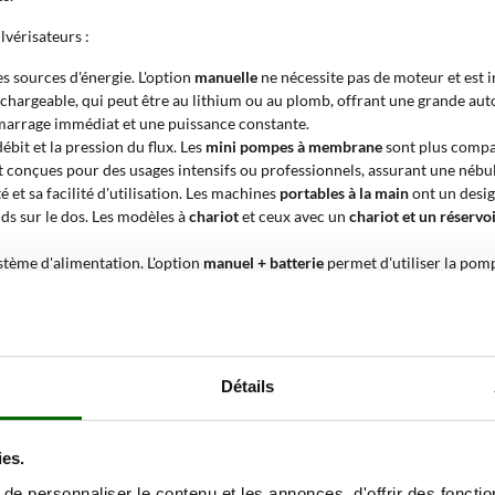
lvérisateurs :
s sources d'énergie. L'option
manuelle
ne nécessite pas de moteur et est i
chargeable, qui peut être au lithium ou au plomb, offrant une grande au
émarrage immédiat et une puissance constante.
bit et la pression du flux. Les
mini pompes à membrane
sont plus compac
t conçues pour des usages intensifs ou professionnels, assurant une néb
 et sa facilité d'utilisation. Les machines
portables à la main
ont un desig
ds sur le dos. Les modèles à
chariot
et ceux avec un
chariot et un réservo
tème d'alimentation. L'option
manuel + batterie
permet d'utiliser la pom
 et une puissance constante.
 volume du réservoir. La
capacité du réservoir
détermine la quantité de li
applications et des machines plus grandes pour des travaux plus importan
livré par minute. Des valeurs de débit plus élevées permettent de couvrir
Détails
 5 bars ?
ies.
pplication précise et uniforme de liquides est requise
. Sa pression de fo
e personnaliser le contenu et les annonces, d'offrir des fonctio
cachées ou difficiles à atteindre. Les caractéristiques techniques de ces ou