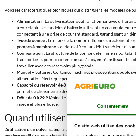
Voici les caractéristiques techniques qui distinguent les modèles de pu
Alimentation :
Le pulvérisateur peut fonctionner avec différente
à entretenir. Les modèles à
batterie
utilisent un accumulateur re
connectent à une prise de courant standard, garantissant un d
Type de pompe :
Le choix de la pompe influence directement le dé
pompes à membrane
standard offrent un débit supérieur et son
Configuration :
La structure de la pompe détermine sa portabilité
transporter la pompe comme un sac à dos, en répartissant le poi
travailler avec des réservoirs plus grands.
Manuel + batterie :
Certaines machines proposent un double sys
alimentation électrique par batterie pour un plus grand confort
Capacité du réservoir de 8 à 120 litres :
Cette donnée exprime le
permet de choisir entre des modèles compacts pour les petites 
Débit de 0 à 29.9 l/min :
Le
débit
indique le volume de liquide dé
rapide et plus efficace.
Consentement
Quand utiliser un pulvérisateur
Ce site web utilise des cook
L'utilisation d'un pulvérisateur 5 bars est très importante lorsqu'une a
Les cookies nous permettent d
manière capillaire les surfaces à traiter
, même celles qui sont les plus 