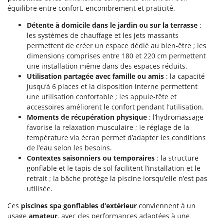
Seven Italy
équilibre entre confort, encombrement et praticité.
Shark
Détente à domicile dans le jardin ou sur la terrasse
:
Silky
les systèmes de chauffage et les jets massants
permettent de créer un espace dédié au bien-être ; les
Simatech
dimensions comprises entre 180 et 220 cm permettent
Sirman
une installation même dans des espaces réduits.
Utilisation partagée avec famille ou amis
: la capacité
Skil
jusqu’à 6 places et la disposition interne permettent
Smartwood
une utilisation confortable ; les appuie-tête et
Smeg
accessoires améliorent le confort pendant l’utilisation.
Moments de récupération physique
: l’hydromassage
Snapper
favorise la relaxation musculaire ; le réglage de la
Solidur
température via écran permet d’adapter les conditions
de l’eau selon les besoins.
Spice Electronics
Contextes saisonniers ou temporaires
: la structure
Spiralmac
gonflable et le tapis de sol facilitent l’installation et le
retrait ; la bâche protège la piscine lorsqu’elle n’est pas
Spring Protezione
utilisée.
Spyro
Ces
piscines spa gonflables d’extérieur
conviennent à un
Stanley
usage
amateur
, avec des performances adaptées à une