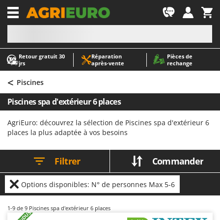
-1
Retour gratuit 30
Réparation
Pièces de
A
A
jrs
après‑vente
rechange
Abris de jardin
ABAC
<
Accessoires pour tracteurs tondeuses autoportés
AgriEuro Premium
Piscines
Aérateurs Scarificateurs pour gazon
AgriEuro TOP-LINE
Piscines spa d'extérieur 6 places
Arracheuses de pommes de terre pour tracteur
AGT
AgriEuro: découvrez la sélection de Piscines spa d'extérieur 6
Aspirateurs - Balais Électriques
Aima
places la plus adaptée à vos besoins
Aspirateurs à cendres
Airmec
Aspirateurs à feuilles sur roues
AL-KO
Filtrer
Commander
Aspirateurs de piscine
ALA 2000
Aspirateurs Multifonctions
Alce
Options disponibles: N° de personnes Max 5-6
Atomiseurs agricoles pour tracteurs
Alpina
1-9
de 9 Piscines spa d'extérieur 6 places
Atomiseurs pour traitements
Ama