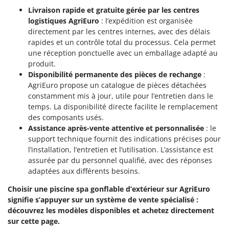
Worx
Livraison rapide et gratuite gérée par les centres
logistiques AgriEuro
: l’expédition est organisée
Y
directement par les centres internes, avec des délais
Yard Force
rapides et un contrôle total du processus. Cela permet
une réception ponctuelle avec un emballage adapté au
Z
Zanon
produit.
Disponibilité permanente des pièces de rechange
:
Zephir
AgriEuro propose un catalogue de pièces détachées
ZGrills
constamment mis à jour, utile pour l’entretien dans le
temps. La disponibilité directe facilite le remplacement
Zodiac
des composants usés.
Zomax
Assistance après-vente attentive et personnalisée
: le
support technique fournit des indications précises pour
l’installation, l’entretien et l’utilisation. L’assistance est
assurée par du personnel qualifié, avec des réponses
adaptées aux différents besoins.
Choisir une piscine spa gonflable d’extérieur sur AgriEuro
signifie s’appuyer sur un système de vente spécialisé :
découvrez les modèles disponibles et achetez directement
sur cette page.