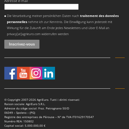
Adresse e-mail
Une erreur est survenue
Die Verarbeitung meiner persönlichen Daten nach
traitement des données
personnelles
nehme ich zur Kenntnis. Die Einwilligung kann jederzeit mit
Wirkung für die Zukunft am Ende jedes Newsletters und über E-Mail an
privacy[at]agrieuro.com widerrufen werden
© Copyright 2007-2026 AgriEuro. Tutti i diritti riservati
Raison sociale: AgriEuro S.R.L.
Adresse du siège social: Fraz. Petrognano 50/D
06049 – Spoleto – (PG)
Registre des entreprises de Pérouse – N° de TVA IT01629170547
Numéro REA: 150802
Capital social: 5.000.000,00 €