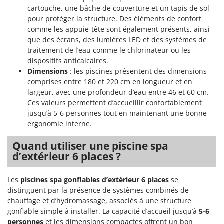
Resto Italia
cartouche, une bâche de couverture et un tapis de sol
pour protéger la structure. Des éléments de confort
Ribimex
comme les appuie-tête sont également présents, ainsi
Ripartrak
que des écrans, des lumières LED et des systèmes de
Ritter
traitement de l’eau comme le chlorinateur ou les
dispositifs anticalcaires.
River Systems
Dimensions
: les piscines présentent des dimensions
Robomow
comprises entre 180 et 220 cm en longueur et en
largeur, avec une profondeur d’eau entre 46 et 60 cm.
Rossofuoco
Ces valeurs permettent d’accueillir confortablement
Rover Pompe
jusqu’à 5-6 personnes tout en maintenant une bonne
ergonomie interne.
Royal Food
Ryobi
Quand utiliser une piscine spa
d’extérieur 6 places ?
S
S.T.P.
Les
piscines spa gonflables d’extérieur 6 places
se
Santos
distinguent par la présence de systèmes combinés de
Sbaraglia
chauffage et d’hydromassage, associés à une structure
gonflable simple à installer. La capacité d’accueil jusqu’à
5-6
Schnitzer
personnes
et les dimensions compactes offrent un bon