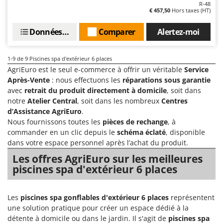
Tondeuses autoportées
R-48
Lampacrescia - MGM
€ 457,50
Hors taxes (HT)
Tondeuses débroussailleuses thermiques
Landxcape
Données techniques
Comparer
Alertez-moi
Trancheuses
LAR Casalinghi
Trancheuses de sol
Lavor
1-9
de 9 Piscines spa d'extérieur 6 places
Transpalettes
Linea VZ
AgriEuro est le seul e-commerce à offrir un véritable
Service
Treuils de débardage
Lisam
Après-Vente
: nous effectuons les
réparations sous garantie
avec
retrait du produit directement à domicile
, soit dans
Tronçonneuses
Lotusgrill
notre
Atelier Central
, soit dans les nombreux
Centres
d’Assistance AgriEuro
.
V
M
Vêtements de Sécurité
Nous fournissons toutes les
pièces de rechange
, à
M.A.I.BO.
commander en un clic depuis le
schéma éclaté
, disponible
Vibroculteurs à tracteur
Macom
dans votre espace personnel après l’achat du produit.
Macte Ovens
Les offres AgriEuro sur les meilleures
piscines spa d'extérieur 6 places
Makita
MAMMAMIA
Les
piscines spa gonflables d'extérieur 6 places
représentent
Marcato
une solution pratique pour créer un espace dédié à la
Marina Systems
détente à domicile ou dans le jardin. Il s'agit de
piscines spa