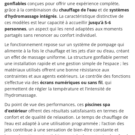
Master
gonflables
conçues pour offrir une expérience complète,
grâce à la combinaison du
chauffage de l’eau
et de
systèmes
Mastercook
d’hydromassage intégrés
. La caractéristique distinctive de
Masterpro
ces modèles est leur capacité à accueillir
jusqu’à 5-6
personnes
, un aspect qui les rend adaptées aux moments
McCulloch
partagés sans renoncer au confort individuel.
MCH
Le fonctionnement repose sur un système de pompage qui
Michelin
alimente à la fois le chauffage et les jets d’air ou d’eau, créant
un effet de massage uniforme. La structure gonflable permet
Mille
une installation rapide et une gestion simple de l’espace ; les
Minox
matériaux utilisés offrent une bonne résistance aux
Mockmill
contraintes et aux agents extérieurs. Le contrôle des fonctions
s’effectue via des
écrans numériques ou sans fil
, qui
More than chef
permettent de régler la température et l’intensité de
MOSA
l’hydromassage.
MOVA
Du point de vue des performances, ces
piscines spa
d’extérieur
offrent des résultats satisfaisants en termes de
Mowox
confort et de qualité de relaxation. Le temps de chauffage de
MTD
l’eau est adapté à une utilisation programmée ; l’action des
jets contribue à une sensation de bien-être constante et