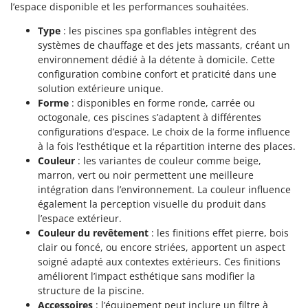
l’espace disponible et les performances souhaitées.
Oriental Koshin
Outdoorchef
Type
: les piscines spa gonflables intègrent des
systèmes de chauffage et des jets massants, créant un
P
environnement dédié à la détente à domicile. Cette
Palazzetti
configuration combine confort et praticité dans une
Palumbo Pavi
solution extérieure unique.
Forme
: disponibles en forme ronde, carrée ou
Partisani
octogonale, ces piscines s’adaptent à différentes
Paterlini
configurations d’espace. Le choix de la forme influence
à la fois l’esthétique et la répartition interne des places.
Philips
Couleur
: les variantes de couleur comme beige,
Pramac
marron, vert ou noir permettent une meilleure
intégration dans l’environnement. La couleur influence
Prismafood
également la perception visuelle du produit dans
l’espace extérieur.
R
R.G.V.
Couleur du revêtement
: les finitions effet pierre, bois
clair ou foncé, ou encore striées, apportent un aspect
Rato
soigné adapté aux contextes extérieurs. Ces finitions
Reber
améliorent l’impact esthétique sans modifier la
structure de la piscine.
Redback
Accessoires
: l’équipement peut inclure un filtre à