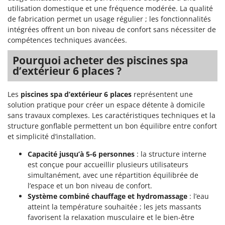
Stiga
utilisation domestique et une fréquence modérée. La qualité
de fabrication permet un usage régulier ; les fonctionnalités
Stocker
intégrées offrent un bon niveau de confort sans nécessiter de
Sunseeker
compétences techniques avancées.
T
Pourquoi acheter des piscines spa
Tecla
d’extérieur 6 places ?
TecnoGen
Les
piscines spa d’extérieur 6 places
représentent une
Tellarini Pompe
solution pratique pour créer un espace détente à domicile
Telwin
sans travaux complexes. Les caractéristiques techniques et la
Tenco
structure gonflable permettent un bon équilibre entre confort
et simplicité d’installation.
Tineco
Capacité jusqu’à 5-6 personnes
: la structure interne
Titania
est conçue pour accueillir plusieurs utilisateurs
Tornado
simultanément, avec une répartition équilibrée de
Tre Spade
l’espace et un bon niveau de confort.
Système combiné chauffage et hydromassage
: l’eau
Trev - Abrek - TecnoVIR
atteint la température souhaitée ; les jets massants
Trotec
favorisent la relaxation musculaire et le bien-être