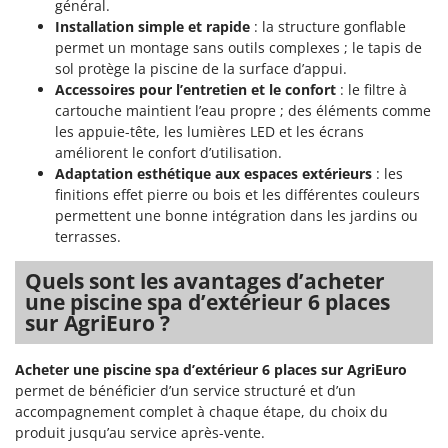
général.
Troy-Bilt
Installation simple et rapide
: la structure gonflable
permet un montage sans outils complexes ; le tapis de
U
Udor
sol protège la piscine de la surface d’appui.
Accessoires pour l’entretien et le confort
: le filtre à
Unger
cartouche maintient l’eau propre ; des éléments comme
les appuie-tête, les lumières LED et les écrans
V
améliorent le confort d’utilisation.
Verdemax
Adaptation esthétique aux espaces extérieurs
: les
Vesco
finitions effet pierre ou bois et les différentes couleurs
permettent une bonne intégration dans les jardins ou
Volpi
terrasses.
W
Waldner
Quels sont les avantages d’acheter
une piscine spa d’extérieur 6 places
Weber
sur AgriEuro ?
WIDU
Wiper EcoRobot
Acheter une piscine spa d’extérieur 6 places sur AgriEuro
permet de bénéficier d’un service structuré et d’un
Wolf Garten
accompagnement complet à chaque étape, du choix du
Wortex
produit jusqu’au service après-vente.