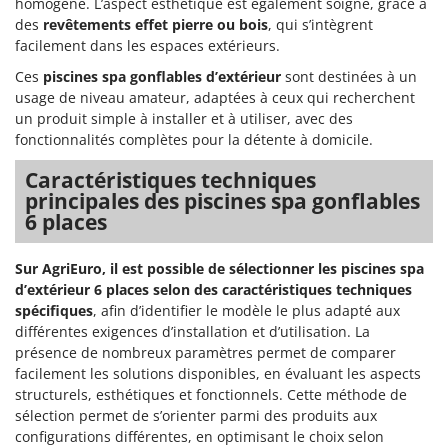
N
homogène. L’aspect esthétique est également soigné, grâce à
New O.M.R.A.
des
revêtements effet pierre ou bois
, qui s’intègrent
Nilfisk
facilement dans les espaces extérieurs.
Ninja
Ces
piscines spa gonflables d’extérieur
sont destinées à un
usage de niveau amateur, adaptées à ceux qui recherchent
Novatec
un produit simple à installer et à utiliser, avec des
Novital
fonctionnalités complètes pour la détente à domicile.
NuAir
Caractéristiques techniques
NuovaFac
principales des piscines spa gonflables
6 places
O
Officine Savioli
Sur AgriEuro, il est possible de sélectionner les piscines spa
Oliviero
d’extérieur 6 places selon des caractéristiques techniques
Olix
spécifiques
, afin d’identifier le modèle le plus adapté aux
différentes exigences d’installation et d’utilisation. La
OMA
présence de nombreux paramètres permet de comparer
Omas
facilement les solutions disponibles, en évaluant les aspects
structurels, esthétiques et fonctionnels. Cette méthode de
Ompagrill
sélection permet de s’orienter parmi des produits aux
Ooni
configurations différentes, en optimisant le choix selon