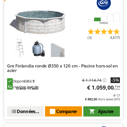
Hobby
(3)
4,67/5
Gre Finlandia ronde Ø350 x 120 cm - Piscine hors-sol en
acier
-5%
€ 1.114,74
Disponibilité:
5
€ 1.059,00
Livraison gratuite
TVA
13 août - 17 août
Inclus
R-17
€ 882,50
Hors taxes (HT)
Données techniques
Comparer
Ajouter