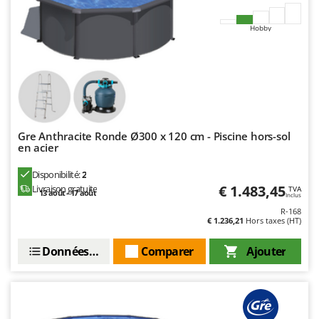
Stiga
Stocker
Hobby
Sunseeker
T
Tecla
TecnoGen
Tellarini Pompe
Gre Anthracite Ronde Ø300 x 120 cm - Piscine hors-sol
en acier
Telwin
Disponibilité:
2
Tenco
€ 1.483,45
Livraison gratuite
TVA
13 août - 17 août
Inclus
Tineco
R-168
Titania
€ 1.236,21
Hors taxes (HT)
Tornado
Données techniques
Comparer
Ajouter
Tre Spade
Trev - Abrek - TecnoVIR
Trotec