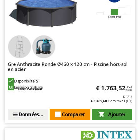
Troy-Bilt
U
Semi-Pro
Udor
Unger
V
Verdemax
Vesco
Gre Anthracite Ronde Ø460 x 120 cm - Piscine hors-sol
Volpi
en acier
Disponibilité:
5
W
Waldner
€ 1.763,52
Livraison gratuite
TVA
13 août - 17 août
Inclus
Weber
R-203
€ 1.469,60
Hors taxes (HT)
WIDU
Wiper EcoRobot
Données techniques
Comparer
Ajouter
Wolf Garten
Wortex