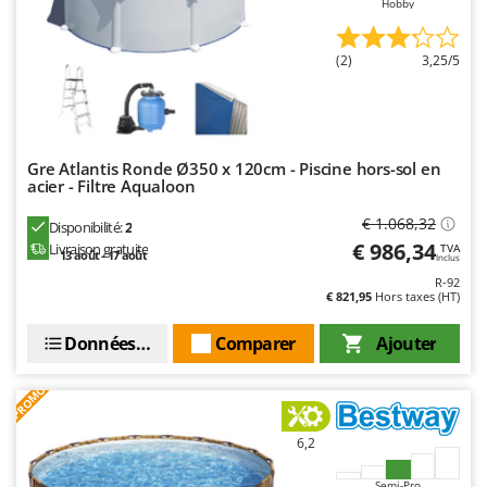
Hobby
Master
Mastercook
(2)
3,25/5
Masterpro
McCulloch
MCH
Gre Atlantis Ronde Ø350 x 120cm - Piscine hors-sol en
Michelin
acier - Filtre Aqualoon
Mille
€ 1.068,32
Disponibilité:
2
Minox
€ 986,34
Livraison gratuite
TVA
13 août - 17 août
Inclus
Mockmill
R-92
€ 821,95
Hors taxes (HT)
More than chef
MOSA
Données techniques
Comparer
Ajouter
MOVA
PROMO
Mowox
MTD
6,2
Semi-Pro