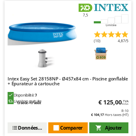
7,5
Limitée
(10)
4,87/5
Intex Easy Set 28158NP - Ø457x84 cm - Piscine gonflable
+ Épurateur à cartouche
Disponibilité:
7
€ 125,00
Livraison gratuite
TVA
13 août - 17 août
Inclus
R-10
€ 104,17
Hors taxes (HT)
Données techniques
Comparer
Ajouter