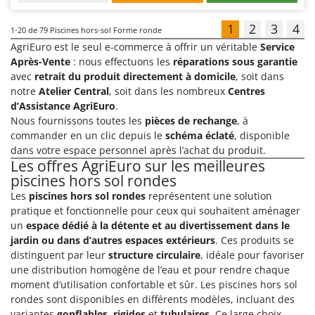
1
2
3
4
1-20
de 79 Piscines hors-sol Forme ronde
AgriEuro est le seul e-commerce à offrir un véritable
Service
Après-Vente
: nous effectuons les
réparations sous garantie
avec
retrait du produit directement à domicile
, soit dans
notre
Atelier Central
, soit dans les nombreux
Centres
d’Assistance AgriEuro
.
Nous fournissons toutes les
pièces de rechange
, à
commander en un clic depuis le
schéma éclaté
, disponible
dans votre espace personnel après l’achat du produit.
Les offres AgriEuro sur les meilleures
piscines hors sol rondes
Les
piscines hors sol rondes
représentent une solution
pratique et fonctionnelle pour ceux qui souhaitent aménager
un
espace dédié à la détente et au divertissement dans le
jardin ou dans d’autres espaces extérieurs
. Ces produits se
distinguent par leur
structure circulaire
, idéale pour favoriser
une distribution homogène de l’eau et pour rendre chaque
moment d’utilisation confortable et sûr. Les piscines hors sol
rondes sont disponibles en différents modèles, incluant des
variantes
gonflables
,
rigides
et
tubulaires
. Ce large choix