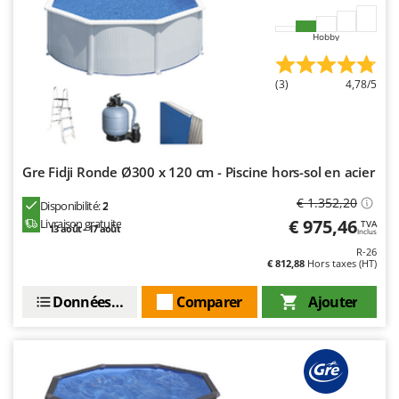
Seven Italy
Shark
Hobby
Silky
(3)
4,78/5
Simatech
Sirman
Skil
Smartwood
Gre Fidji Ronde Ø300 x 120 cm - Piscine hors-sol en acier
Smeg
€ 1.352,20
Disponibilité:
2
Snapper
€ 975,46
Livraison gratuite
TVA
13 août - 17 août
Inclus
Solidur
R-26
€ 812,88
Hors taxes (HT)
Spice Electronics
Données techniques
Comparer
Ajouter
Spiralmac
Spring Protezione
Spyro
Stanley