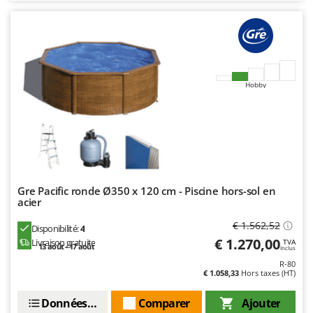
Hobby
Gre Pacific ronde Ø350 x 120 cm - Piscine hors-sol en
acier
€ 1.562,52
Disponibilité:
4
€ 1.270,00
Livraison gratuite
TVA
13 août - 17 août
Inclus
R-80
€ 1.058,33
Hors taxes (HT)
Données techniques
Comparer
Ajouter