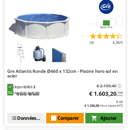
Semi-Pro
(4)
4,38/5
Gre Atlantis Ronde Ø460 x 132cm - Piscine hors-sol en
acier
€ 2.109,40
Disponibilité:
2
€ 1.603,20
Livraison gratuite
TVA
18 août - 20 août
Inclus
R-69
€ 1.336,00
Hors taxes (HT)
Données techniques
Comparer
Ajouter