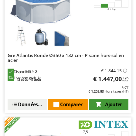
Oriental Koshin
Hobby
Outdoorchef
P
Palazzetti
Palumbo Pavi
Partisani
Gre Atlantis Ronde Ø350 x 132 cm - Piscine hors-sol en
Paterlini
acier
Philips
€ 1.844,15
Disponibilité:
2
Pramac
€ 1.447,00
Livraison gratuite
TVA
13 août - 17 août
Inclus
Prismafood
R-77
€ 1.205,83
Hors taxes (HT)
R
R.G.V.
Données techniques
Comparer
Ajouter
Rato
PROMO
+60 VENDUS
Reber
Redback
7,5