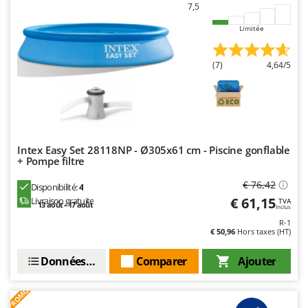
Worx
7,5
Limitée
Y
Yard Force
(7)
4,64/5
Z
Zanon
Zephir
ZGrills
Zodiac
Intex Easy Set 28118NP - Ø305x61 cm - Piscine gonflable
+ Pompe filtre
Zomax
€ 76,42
Disponibilité:
4
€ 61,15
Livraison gratuite
TVA
13 août - 17 août
Inclus
R-1
€ 50,96
Hors taxes (HT)
Données techniques
Comparer
Ajouter
PROMO