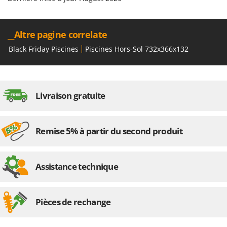
Troy-Bilt
U
__Altre pagine correlate
Udor
Black Friday Piscines
Piscines Hors-Sol 732x366x132
Unger
V
Verdemax
Vesco
Livraison gratuite
Volpi
Remise 5% à partir du second produit
W
Waldner
Weber
Assistance technique
WIDU
Wiper EcoRobot
Wolf Garten
Pièces de rechange
Wortex