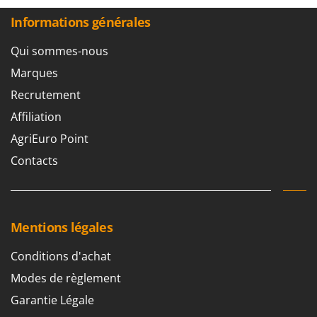
Worx
Informations générales
Y
Yard Force
Qui sommes-nous
Marques
Z
Zanon
Recrutement
Zephir
Affiliation
ZGrills
AgriEuro Point
Zodiac
Contacts
Zomax
Mentions légales
Conditions d'achat
Modes de règlement
Garantie Légale