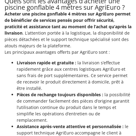
Quels sont les avantages d’acheter une
Seven Italy
piscine gonflable 4 mètres sur AgriEuro ?
Shark
Acheter une piscine gonflable 4 mètres sur AgriEuro permet
de bénéficier de services pensés pour offrir sécurité,
Silky
praticité et assistance tant au moment de l’achat qu’après la
Simatech
livraison
. L’attention portée à la logistique, la disponibilité de
Sirman
pièces détachées et le support technique spécialisé sont des
atouts majeurs de la plateforme.
Skil
Les principaux avantages offerts par AgriEuro sont :
Smartwood
Livraison rapide et gratuite :
la livraison s’effectue
Smeg
rapidement grâce aux centres logistiques AgriEuro et
Snapper
sans frais de port supplémentaires. Ce service permet
de recevoir le produit directement à domicile, prêt à
Solidur
être installé.
Spice Electronics
Pièces de rechange toujours disponibles :
la possibilité
de commander facilement des pièces d’origine garantit
Spiralmac
l’utilisation continue du produit dans le temps et
Spring Protezione
simplifie les opérations d’entretien ou de
remplacement.
Spyro
Assistance après-vente attentive et personnalisée :
le
Stanley
support technique AgriEuro accompagne le client à