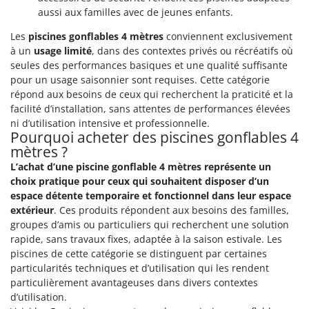
Oriental Koshin
aussi aux familles avec de jeunes enfants.
Outdoorchef
Les
piscines gonflables 4 mètres
conviennent exclusivement
à un
usage limité
, dans des contextes privés ou récréatifs où
P
seules des performances basiques et une qualité suffisante
Palazzetti
pour un usage saisonnier sont requises. Cette catégorie
Palumbo Pavi
répond aux besoins de ceux qui recherchent la praticité et la
facilité d’installation, sans attentes de performances élevées
Partisani
ni d’utilisation intensive et professionnelle.
Paterlini
Pourquoi acheter des piscines gonflables 4
mètres ?
Philips
L’achat d’une piscine gonflable 4 mètres représente un
Pramac
choix pratique pour ceux qui souhaitent disposer d’un
Prismafood
espace détente temporaire et fonctionnel dans leur espace
extérieur
. Ces produits répondent aux besoins des familles,
R
groupes d’amis ou particuliers qui recherchent une solution
R.G.V.
rapide, sans travaux fixes, adaptée à la saison estivale. Les
Rato
piscines de cette catégorie se distinguent par certaines
particularités techniques et d’utilisation qui les rendent
Reber
particulièrement avantageuses dans divers contextes
Redback
d’utilisation.