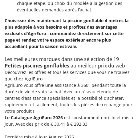
Stiga
chaque étape, du choix du modèle à la gestion des
éventuelles demandes après l’achat.
Stocker
Choisissez dès maintenant la piscine gonflable 4 mètres la
Sunseeker
plus adaptée à vos besoins et profitez des avantages
exclusifs d’AgriEuro : commandez directement sur cette
T
Tecla
page et rendez votre espace extérieur encore plus
accueillant pour la saison estivale.
TecnoGen
Tellarini Pompe
Les meilleures marques dans une sélection de 19
Petites piscines gonflables
au meilleur prix du web
Telwin
Découvrez les offres et tous les services que vous ne trouvez
Tenco
que chez AgriEuro
AgriEuro vous offre une assistance à 360° pendant toute la
Tineco
durée de vie de votre achat. Avec un réseau étendu de
Titania
centres d’assistance spécialisés et la possibilité d’acheter,
Tornado
rapidement et facilement, toutes les pièces de rechange pour
votre produit !
Tre Spade
Le Catalogue AgriEuro 2026
est constamment enrichi et mis à
Trev - Abrek - TecnoVIR
jour. Avec des prix de € 30.41 à € 292.33
Trotec
Dernière mise à jour August 2026