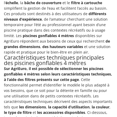
Pulvérisateurs
l’
échelle
, la
bâche de couverture
et le
filtre à cartouche
GRIFO
simplifient la gestion de l’eau et facilitent l’accès au bassin.
Pulvérisateurs portés
GVS
Ces produits sont destinés à des utilisateurs de
différents
niveaux d’expérience
, de l’amateur cherchant une solution
GYS
R
Rafraîchisseurs d'air par évaporation
temporaire pour l’été au professionnel ayant besoin d’une
piscine pratique dans des contextes récréatifs ou à usage
H
Rampes de chargement en aluminium
Hailo
limité. Les
piscines gonflables 4 mètres
disponibles sur
Râpes à fromage électriques
AgriEuro répondent aux besoins de ceux qui recherchent
de
Helvi
grandes dimensions
,
des hauteurs variables
et une solution
Râteaux pour tracteur
Henx
rapide et pratique pour le bien-être en plein air.
Remplisseuses
Caractéristiques techniques principales
HiKOKI
des piscines gonflables 4 mètres
Robots nettoyeurs de piscine
Honda
Sur AgriEuro, il est possible de sélectionner les piscines
Robots Tondeuses
gonflables 4 mètres selon leurs caractéristiques techniques,
I
Rogneuses de souches
à l’aide des filtres présents sur cette page
. Cette
Idromatic
fonctionnalité permet d’identifier le modèle le plus adapté à
Rouleaux pour tracteur
Il-Tec
vos besoins, que ce soit pour la détente en famille ou pour
une utilisation dans de petits contextes récréatifs. Les
Imperia
S
caractéristiques techniques décrivent des aspects importants
Scies à os
Infaco
tels que
les dimensions
,
la capacité d’utilisation
,
la couleur
,
Scies à Ruban
le type de filtre
et
les accessoires disponibles
. Ci-dessous,
Intec