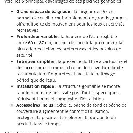
Voici les 5 principaux avantages de ces piscines gonflables :
Resto Italia
Ribimex
Grand espace de baignade :
la largeur de 457 cm
permet d’accueillir confortablement de grands groupes,
Ripartrak
offrant liberté de mouvement pour les jeux et activités
Ritter
récréatives.
Profondeur variable :
la hauteur de l’eau, réglable
River Systems
entre 60 et 87 cm, permet de choisir la profondeur la
Robomow
plus adaptée selon les préférences et les besoins de
sécurité.
Rossofuoco
Entretien simplifié :
la présence du filtre à cartouche et
Rover Pompe
des accessoires comme la bâche de couverture limite
Royal Food
l’accumulation d’impuretés et facilite le nettoyage
périodique de l’eau.
Ryobi
Installation rapide :
la structure gonflable se monte
rapidement et ne nécessite pas d’outils spécifiques,
S
réduisant temps et complexité d’installation.
S.T.P.
Accessoires inclus :
échelle, bâche de fond et bâche de
Santos
couverture augmentent le confort d’utilisation,
protègent la piscine et améliorent la durabilité du
Sbaraglia
produit dans le temps.
Schnitzer