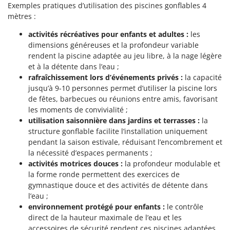
N
New O.M.R.A.
Exemples pratiques d’utilisation des piscines gonflables 4
mètres :
Nilfisk
activités récréatives pour enfants et adultes :
les
Ninja
dimensions généreuses et la profondeur variable
Novatec
rendent la piscine adaptée au jeu libre, à la nage légère
et à la détente dans l’eau ;
Novital
rafraîchissement lors d’événements privés :
la capacité
NuAir
jusqu’à 9-10 personnes permet d’utiliser la piscine lors
NuovaFac
de fêtes, barbecues ou réunions entre amis, favorisant
les moments de convivialité ;
O
utilisation saisonnière dans jardins et terrasses :
la
Officine Savioli
structure gonflable facilite l’installation uniquement
pendant la saison estivale, réduisant l’encombrement et
Oliviero
la nécessité d’espaces permanents ;
Olix
activités motrices douces :
la profondeur modulable et
OMA
la forme ronde permettent des exercices de
gymnastique douce et des activités de détente dans
Omas
l’eau ;
Ompagrill
environnement protégé pour enfants :
le contrôle
direct de la hauteur maximale de l’eau et les
Ooni
accessoires de sécurité rendent ces piscines adaptées