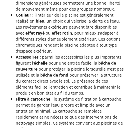
Tondeuses autoportées
Lampacrescia - MGM
dimensions généreuses permettent une bonne liberté
de mouvement même pour des groupes nombreux.
Tondeuses débroussailleuses thermiques
Landxcape
Couleur :
l’intérieur de la piscine est généralement
Trancheuses
LAR Casalinghi
réalisé en
bleu
, un choix qui valorise la clarté de l’eau.
Trancheuses de sol
Les revêtements extérieurs peuvent être disponibles
Lavor
avec
effet rayé
ou
effet rotin
, pour mieux s’adapter à
Transpalettes
Linea VZ
différents styles d’ameublement extérieur. Ces options
Treuils de débardage
chromatiques rendent la piscine adaptée à tout type
Lisam
d’espace extérieur.
Tronçonneuses
Lotusgrill
Accessoires :
parmi les accessoires les plus importants
figurent l’
échelle
pour une entrée facile, la
bâche de
V
M
couverture
pour protéger la piscine lorsqu’elle n’est pas
Vêtements de Sécurité
M.A.I.BO.
utilisée et la
bâche de fond
pour préserver la structure
Vibroculteurs à tracteur
Macom
du contact direct avec le sol. La présence de ces
éléments facilite l’entretien et contribue à maintenir le
Macte Ovens
produit en bon état au fil du temps.
Makita
Filtre à cartouche :
le système de filtration à cartouche
permet de garder l’eau propre et limpide avec un
MAMMAMIA
entretien minimal. La cartouche se remplace
Marcato
rapidement et ne nécessite que des interventions de
Marina Systems
nettoyage simples. Ce système convient aux piscines de