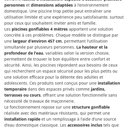
Perches Élagueuses
Francini
personnes
et
dimensions adaptées
à l’environnement
Pétrins à Spirale
domestique. Une piscine trop petite peut entraîner une
utilisation limitée et une expérience peu satisfaisante, surtout
G
Piscines
G3 Ferrari
pour ceux qui souhaitent inviter amis et famille.
Planteuses de pommes de terre pour tracteur
Les
piscines gonflables 4 mètres
apportent une solution
Gardena
concrète à ces problèmes. Chaque modèle se distingue par
Plateaux de coupe pour tracteur
Garofalo
une
largeur d’environ 457 cm
, permettant l’utilisation
Plumeuses
GeoTech
simultanée par plusieurs personnes.
La hauteur et la
Pompes d'irrigation à tracteur
profondeur de l’eau
, variables selon la version choisie,
GeoTech Pro
permettent de trouver le bon équilibre entre confort et
Pompes de transfert
Gierre
sécurité. Ainsi, les piscines répondent aux besoins de ceux
Pompes immergées électriques
qui recherchent un espace sécurisé pour les plus petits ou
Ginko - MGM
une solution efficace pour la détente des adultes et
Postes à souder
Gipeco
adolescents. Ces produits sont conçus pour une
installation
Poussoirs à saucisse
temporaire
dans des espaces privés comme
jardins,
Girmi
terrasses ou cours
, offrant une solution fonctionnelle sans
Power Stations - Batteries - Centrales électriques portables
GRAEF
nécessité de travaux de maçonnerie.
Presses à pellets
Gre
Le fonctionnement repose sur une
structure gonflable
Pressoirs à fruits
réalisée avec des matériaux résistants, qui permet une
GreenBay
installation rapide
et un remplissage à l’aide d’une source
Pressoirs à Raisin
Greenworks
d’eau domestique classique. Les
accessoires inclus
tels que