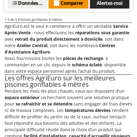
Machines pour la transformation des fruits
Données techniques
Comparer
Alertez-moi
Famur
Machines sous vide
FARMER
1-5
de 5 Piscines gonflables 4 mètres
Motobineuses
FBC
AgriEuro est le seul e-commerce à offrir un véritable
Service
Motoculteurs
Ferrari Group
Après-Vente
: nous effectuons les
réparations sous garantie
Motofaucheuses
avec
retrait du produit directement à domicile
, soit dans
Ferroni
notre
Atelier Central
, soit dans les nombreux
Centres
Motopompes pour irrigation
Ferrua
d’Assistance AgriEuro
.
Moulins à céréales électriques
Nous fournissons toutes les
pièces de rechange
, à
FIAC
commander en un clic depuis le
schéma éclaté
, disponible
Moulins à farine
FIEM
dans votre espace personnel après l’achat du produit.
Les offres AgriEuro sur les meilleures
Fimar
N
piscines gonflables 4 mètres
Nettoyeurs et Balais à vapeur
FINI
Pendant les mois les plus chauds, ceux qui disposent d’un
Nettoyeurs haute pression
Fiorentini
espace extérieur
recherchent souvent une solution pratique
Nettoyeurs tapis, moquettes et tapisseries
pour
se rafraîchir et se détendre
sans engager de frais élevés
Fiskars
ni de travaux complexes. Les
températures élevées
rendent
Flymo
P
difficile de profiter du jardin ou de la cour, surtout lorsqu’il
Peignes vibreurs et Secoueurs à olives
faut répondre aux besoins des adultes et des enfants. La
Fontana Forni
Pelles rétros pour tracteur
principale difficulté réside dans le choix d’un produit qui
Forest Master
combine
facilité d’installation
,
capacité d’accueillir plusieurs