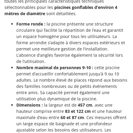
toutes les principales caractéristiques techniques
Scies alternatives à batterie
Intex
sélectionnables pour les
piscines gonflables d’environ 4
Scies de jardin télescopiques
Italyco
mètres de diamètre
sont détaillées.
Sécateurs électriques à batterie
ITM
Forme ronde :
la piscine présente une structure
Sécateurs et Échenilloirs manuels
circulaire qui facilite la répartition de l’eau et garantit
J
un espace homogène pour tous les utilisateurs. La
Sécateurs pneumatiques
JOLLY ITALIA
forme arrondie s’adapte à divers espaces extérieurs et
Semoirs et Épandeurs d'engrais
permet une meilleure gestion de l’installation.
K
Socs pour tracteur
L’absence d’angles favorise également la sécurité lors
KAAZ
de l’utilisation.
Souffleurs aspirateurs pour Feuilles
Karcher
Nombre maximal de personnes 9-10 :
cette piscine
Soufreuses - Poudreuses à dos
permet d’accueillir confortablement jusqu’à 9 ou 10
Kasco
adultes. Le nombre élevé de places répond aux besoins
Soufreuses - Poudreuses pour tracteur
Kemper
des familles nombreuses ou de petits événements
Keter
entre amis. Sa capacité permet également une
T
Taille-haies
utilisation plus dynamique de la piscine.
KitchenAid
Dimensions :
la largeur est de
457 cm
, avec une
Taille-haies à bras pour tracteur
Komo
hauteur comprise entre
83 et 122 cm
et une hauteur
Tarières
maximale d’eau entre
60 et 87 cm
. Ces mesures offrent
L
un large espace de baignade et une profondeur
Tondeuses à Gazon
Laica
ajustable selon les besoins des utilisateurs. Les