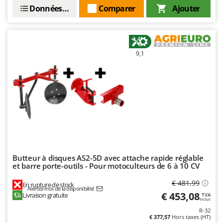
Données techniques
Comparer
Ajouter
9,1
Butteur à disques AS2-5D avec attache rapide réglable
et barre porte-outils - Pour motoculteurs de 6 à 10 CV
€ 481,99
En rupture de stock
Alertez-moi de la disponibilité
€ 453,08
Livraison gratuite
TVA
Inclus
R-32
€ 377,57
Hors taxes (HT)