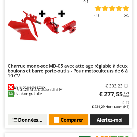
9,1
Worx
(1)
5/5
Y
Yard Force
Z
Zanon
Zephir
ZGrills
Zodiac
Charrue mono-soc MD-05 avec attelage réglable à deux
boulons et barre porte-outils - Pour motoculteurs de 6 à
Zomax
10 CV
€ 303,23
En rupture de stock
Alertez-moi de la disponibilité
€ 277,55
Livraison gratuite
TVA
Inclus
R-17
€ 231,29
Hors taxes (HT)
Données techniques
Comparer
Alertez-moi