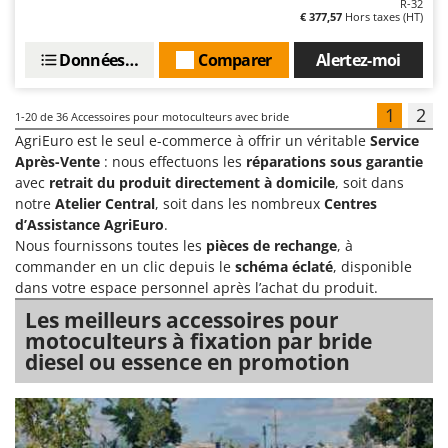
R-32
€ 377,57
Hors taxes (HT)
Données techniques
Comparer
Alertez-moi
1
2
1-20
de 36 Accessoires pour motoculteurs avec bride
AgriEuro est le seul e-commerce à offrir un véritable
Service
Après-Vente
: nous effectuons les
réparations sous garantie
avec
retrait du produit directement à domicile
, soit dans
notre
Atelier Central
, soit dans les nombreux
Centres
d’Assistance AgriEuro
.
Nous fournissons toutes les
pièces de rechange
, à
commander en un clic depuis le
schéma éclaté
, disponible
dans votre espace personnel après l’achat du produit.
Les meilleurs accessoires pour
motoculteurs à fixation par bride
diesel ou essence en promotion