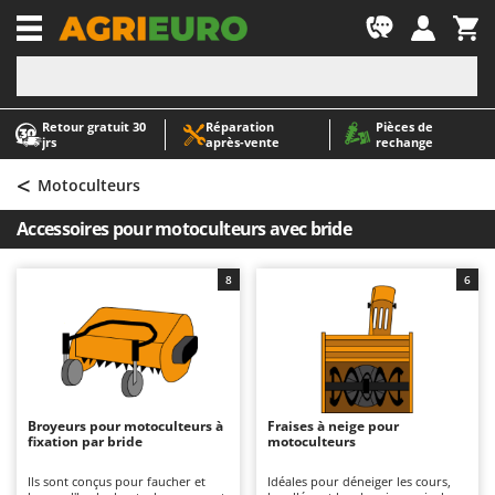
-1
Retour gratuit 30
Réparation
Pièces de
A
A
jrs
après‑vente
rechange
Abris de jardin
ABAC
<
Accessoires pour tracteurs tondeuses autoportés
AgriEuro Premium
Motoculteurs
Aérateurs Scarificateurs pour gazon
AgriEuro TOP-LINE
Accessoires pour motoculteurs avec bride
Arracheuses de pommes de terre pour tracteur
AGT
Aspirateurs - Balais Électriques
Aima
8
6
Aspirateurs à cendres
Airmec
Aspirateurs à feuilles sur roues
AL-KO
Aspirateurs de piscine
ALA 2000
Aspirateurs Multifonctions
Alce
Broyeurs pour motoculteurs à
Fraises à neige pour
fixation par bride
motoculteurs
Atomiseurs agricoles pour tracteurs
Alpina
Atomiseurs pour traitements
Ama
Ils sont conçus pour faucher et
Idéales pour déneiger les cours,