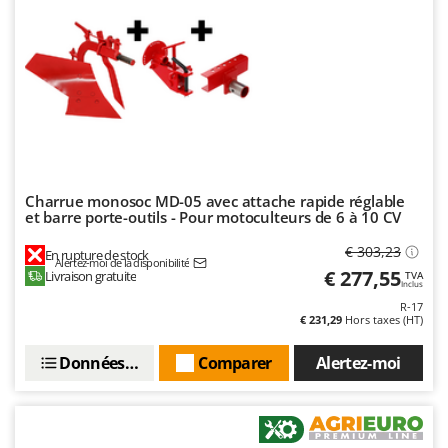
Troy-Bilt
U
Udor
Unger
V
Verdemax
Vesco
Charrue monosoc MD-05 avec attache rapide réglable
et barre porte-outils - Pour motoculteurs de 6 à 10 CV
Volpi
€ 303,23
En rupture de stock
W
Alertez-moi de la disponibilité
€ 277,55
Waldner
Livraison gratuite
TVA
Inclus
Weber
R-17
€ 231,29
Hors taxes (HT)
WIDU
Données techniques
Comparer
Alertez-moi
Wiper EcoRobot
Wolf Garten
Wortex