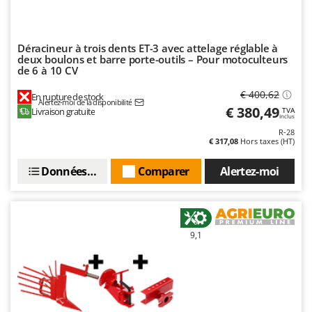
N
New O.M.R.A.
Nilfisk
Déracineur à trois dents ET-3 avec attelage réglable à
Ninja
deux boulons et barre porte-outils – Pour motoculteurs
de 6 à 10 CV
Novatec
Novital
€ 400,62
En rupture de stock
Alertez-moi de la disponibilité
€ 380,49
Livraison gratuite
NuAir
TVA
Inclus
NuovaFac
R-28
€ 317,08
Hors taxes (HT)
O
Données techniques
Comparer
Alertez-moi
Officine Savioli
Oliviero
Olix
9,1
OMA
Omas
Ompagrill
Ooni