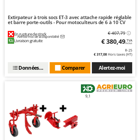
Master
Mastercook
Extirpateur à trois socs ET-3 avec attache rapide réglable
Masterpro
et barre porte-outils - Pour motoculteurs de 6 à 10 CV
McCulloch
€ 407,79
En rupture de stock
Alertez-moi de la disponibilité
€ 380,49
MCH
Livraison gratuite
TVA
Inclus
Michelin
R-25
€ 317,08
Hors taxes (HT)
Mille
Données techniques
Comparer
Alertez-moi
Minox
Mockmill
More than chef
9,1
MOSA
MOVA
Mowox
MTD