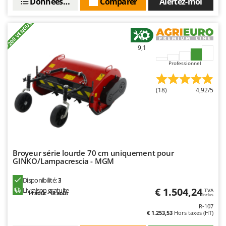
Données techniques
Comparer
Alertez-moi
+200 VENDUS
9,1
Professionnel
(18)
4,92/5
Broyeur série lourde 70 cm uniquement pour
GINKO/Lampacrescia - MGM
Disponibilité:
3
€ 1.504,24
Livraison gratuite
TVA
14 août - 18 août
Inclus
R-107
€ 1.253,53
Hors taxes (HT)