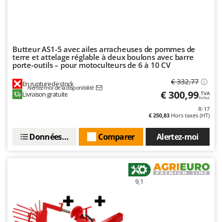
Oriental Koshin
Outdoorchef
P
Butteur AS1-5 avec ailes arracheuses de pommes de
Palazzetti
terre et attelage réglable à deux boulons avec barre
Palumbo Pavi
porte-outils – pour motoculteurs de 6 à 10 CV
Partisani
€ 332,77
En rupture de stock
Alertez-moi de la disponibilité
€ 300,99
Paterlini
Livraison gratuite
TVA
Inclus
Philips
R-17
€ 250,83
Hors taxes (HT)
Pramac
Données techniques
Comparer
Alertez-moi
Prismafood
R
R.G.V.
Rato
9,1
Reber
Redback