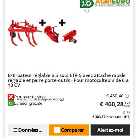
9,1
Extirpateur réglable à 5 socs ETR-5 avec attache rapide
réglable et parre porte-outils - Pour motoculteurs de 6 à
10 CV
€ 480,40
En rupture de stock
Alertez-moi de la disponibilité
€ 460,28
Livraison gratuite
TVA
Inclus
R-35
€ 383,57
Hors taxes (HT)
Données techniques
Comparer
Alertez-moi