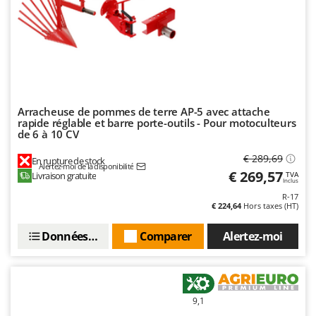
Seven Italy
Shark
Silky
Simatech
Sirman
Arracheuse de pommes de terre AP-5 avec attache
Skil
rapide réglable et barre porte-outils - Pour motoculteurs
Smartwood
de 6 à 10 CV
Smeg
€ 289,69
En rupture de stock
Alertez-moi de la disponibilité
€ 269,57
Snapper
Livraison gratuite
TVA
Inclus
Solidur
R-17
€ 224,64
Hors taxes (HT)
Spice Electronics
Données techniques
Comparer
Alertez-moi
Spiralmac
Spring Protezione
Spyro
9,1
Stanley