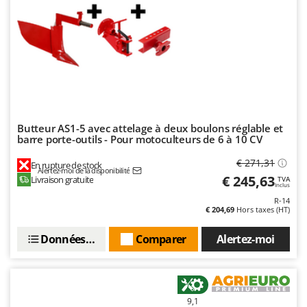
Stiga
Stocker
Sunseeker
T
Tecla
TecnoGen
Butteur AS1-5 avec attelage à deux boulons réglable et
Tellarini Pompe
barre porte-outils - Pour motoculteurs de 6 à 10 CV
Telwin
€ 271,31
En rupture de stock
Tenco
Alertez-moi de la disponibilité
€ 245,63
Livraison gratuite
TVA
Inclus
Tineco
R-14
€ 204,69
Hors taxes (HT)
Titania
Tornado
Données techniques
Comparer
Alertez-moi
Tre Spade
Trev - Abrek - TecnoVIR
Trotec
9,1