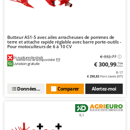
Resto Italia
Ribimex
Ripartrak
Ritter
Butteur AS1-5 avec ailes arracheuses de pommes de
River Systems
terre et attache rapide réglable avec barre porte-outils -
Robomow
Pour motoculteurs de 6 à 10 CV
Rossofuoco
€ 332,77
En rupture de stock
Alertez-moi de la disponibilité
€ 300,99
Rover Pompe
Livraison gratuite
TVA
Inclus
Royal Food
R-17
€ 250,83
Hors taxes (HT)
Ryobi
Données techniques
Comparer
Alertez-moi
S
S.T.P.
Santos
Sbaraglia
9,1
Schnitzer