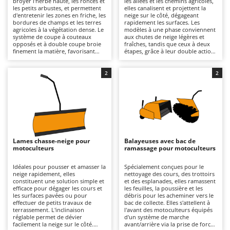
broyer l'herbe haute, les ronces et
les allées et les chemins agricoles,
Autolaveuses
Ambrogio Robot
les petits arbustes, et permettent
elles canalisent et projettent la
d'entretenir les zones en friche, les
neige sur le côté, dégageant
Autres produits
Annovi Reverberi
bordures de champs et les terres
rapidement les surfaces. Les
agricoles à la végétation dense. Le
modèles à une phase conviennent
système de coupe à couteaux
aux chutes de neige légères et
ANTHBOT
opposés et à double coupe broie
fraîches, tandis que ceux à deux
B
finement la matière, favorisant
étapes, grâce à leur double action
Balayeuses
Archman
ainsi sa décomposition naturelle
de ramassage et d'éjection,
dans le sol. Elles se raccordent aux
s'avèrent plus efficaces sur les
Bancs de scie pour le bois - Scies à bûches
Arco
motoculteurs équipés d'une
accumulations compactes. La
2
2
marche avant/arrière, via une
goulotte orientable permet de
Barbecues
Ardes
prise de force mécanique, avec
régler avec précision la direction
une fixation directe à la bride qui
d'éjection. Elles se connectent aux
Bennes pour tracteur
Argo
assure la stabilité et une
motoculteurs équipés d'une
transmission correcte du
inversion de marche via la prise
Brosses pour sols extérieurs
Ariete
mouvement ; sur les modèles
de force, en utilisant l'embrayage
prévus à cet effet, l'attelage peut
direct qui garantit une
Brouettes à moteur
Artus
s'effectuer via un système rapide
transmission mécanique efficace et
pour faciliter le changement
stable ; sur les modèles
Lames chasse-neige pour
Balayeuses avec bac de
Broyeurs à axe horizontal pour tracteur
d'accessoire. Il est recommandé de
compatibles, l'attelage peut
Attila
motoculteurs
ramassage pour motoculteurs
vérifier régulièrement le graissage
s'effectuer à l'aide d'un système
des pièces rotatives, l'intégrité des
rapide pour accélérer le montage.
Broyeurs de branches et végétaux
Ausonia
outils de coupe et de maintenir la
Il est important de vérifier l'état
Idéales pour pousser et amasser la
Spécialement conçues pour le
chambre de broyage propre afin
des vis sans fin et de maintenir les
neige rapidement, elles
nettoyage des cours, des trottoirs
Butteurs pour tracteur
Awelco
de préserver l'efficacité et
mécanismes d'éjection propres
constituent une solution simple et
et des esplanades, elles ramassent
l'équilibre de l'appareil.
après chaque utilisation.
efficace pour dégager les cours et
les feuilles, la poussière et les
les surfaces pavées ou pour
débris pour les acheminer vers le
C
B
effectuer de petits travaux de
bac de collecte. Elles s'attellent à
Chargeurs de batterie - Démarreurs
Baesso
terrassement. L'inclinaison
l'avant des motoculteurs équipés
réglable permet de dévier
d'un système de marche
Charrues pour tracteur
Bahco
facilement la neige sur le côté.
avant/arrière via la prise de force,