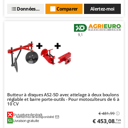
Données techniques
Comparer
Alertez-moi
9,1
Butteur à disques AS2-5D avec attelage à deux boulons
réglable et barre porte-outils - Pour motoculteurs de 6 à
10 CV
€ 481,99
En rupture de stock
Alertez-moi de la disponibilité
€ 453,08
Livraison gratuite
TVA
Inclus