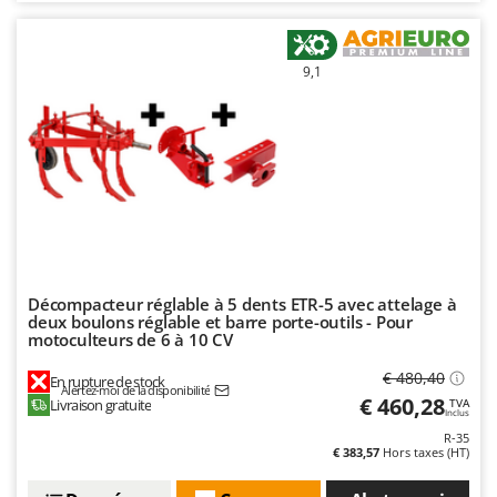
9,1
Décompacteur réglable à 5 dents ETR-5 avec attelage à
deux boulons réglable et barre porte-outils - Pour
motoculteurs de 6 à 10 CV
€ 480,40
En rupture de stock
Alertez-moi de la disponibilité
€ 460,28
Livraison gratuite
TVA
Inclus
R-35
€ 383,57
Hors taxes (HT)