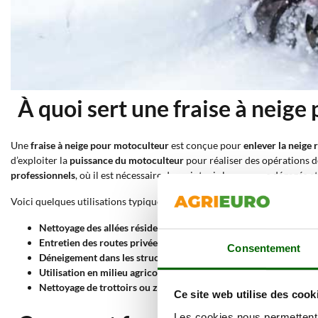
À quoi sert une fraise à neige
Une
fraise à neige pour motoculteur
est conçue pour
enlever la neige 
d’exploiter la
puissance du motoculteur
pour réaliser des opérations 
professionnels
, où il est nécessaire de maintenir les espaces dégagés et
Voici quelques utilisations typiques :
Nettoyage des allées résidentielles
: permet de dégager rapidemen
Entretien des routes privées et cours d’immeubles
: utile pour l
Consentement
Déneigement dans les structures hôtelières ou agritouristiques
:
Utilisation en milieu agricole
: permet de garder accessibles les 
Nettoyage de trottoirs ou zones publiques dans les petites co
Ce site web utilise des cook
Les cookies nous permettent d