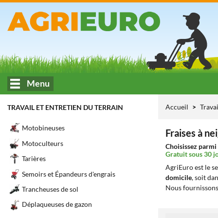
Menu
Accueil
Travai
TRAVAIL ET ENTRETIEN DU TERRAIN
Motobineuses
Fraises à ne
Motoculteurs
Choisissez parmi 
Gratuit sous 30 j
Tarières
AgriEuro est le s
Semoirs et Épandeurs d'engrais
domicile
, soit da
Nous fournissons
Trancheuses de sol
Déplaqueuses de gazon