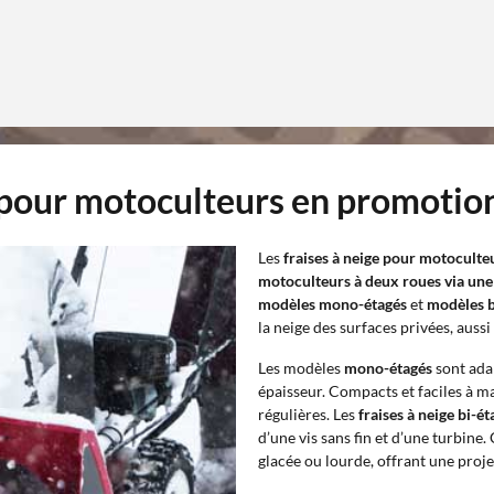
e pour motoculteurs en promotio
Les
fraises à neige pour motoculte
motoculteurs à deux roues via une 
modèles mono-étagés
et
modèles b
la neige des surfaces privées, auss
Les modèles
mono-étagés
sont ada
épaisseur. Compacts et faciles à ma
régulières. Les
fraises à neige bi-é
d’une vis sans fin et d’une turbin
glacée ou lourde, offrant une proj