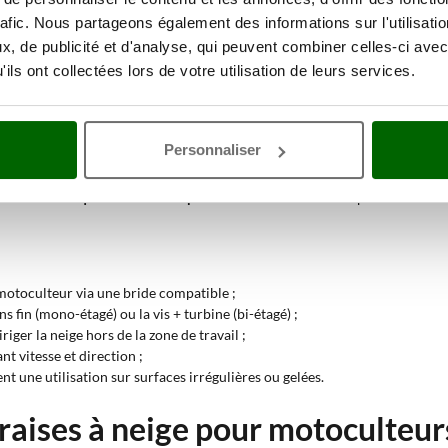
e à neige pour motoculteur ?
rafic. Nous partageons également des informations sur l'utilisati
, de publicité et d'analyse, qui peuvent combiner celles-ci avec
a un
système de fixation par bride
spécifique à chaque marque et modèle. Une
ils ont collectées lors de votre utilisation de leurs services.
 peut être
mono-étagée
ou
bi-étagée
.
t projette directement la neige via la goulotte d’éjection. Ils sont plus lé
analise la neige, puis la turbine qui l’expulse à grande vitesse. Cette conf
Personnaliser
puissance adéquate et être compatible avec l’accessoire
. L’opérateur doit 
u motoculteur via une bride compatible ;
ans fin (mono-étagé) ou la vis + turbine (bi-étagé) ;
riger la neige hors de la zone de travail ;
nt vitesse et direction ;
ent une utilisation sur surfaces irrégulières ou gelées.
raises à neige pour motoculteur