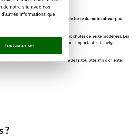
on de notre site avec nos
 d'autres informations que
 fois installée, elle utilise la
prise de force du motoculteur
pour
gers et adaptés aux surfaces planes et aux chutes de neige modérées. Les
iguration est idéale pour les accumulations importantes, la neige
Tout autoriser
également régler la direction et l’angle de la goulotte afin d’orienter
s ?