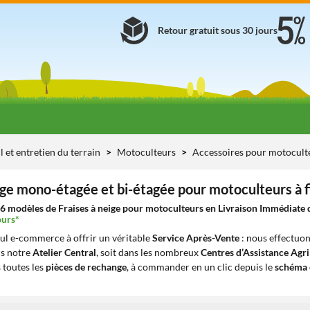
Retour gratuit sous 30 jours
l et entretien du terrain
Motoculteurs
Accessoires pour motoculte
ige mono-étagée et bi-étagée pour motoculteurs à f
6 modèles de Fraises à neige pour motoculteurs en Livraison Immédiate de
ours*
eul e-commerce à offrir un véritable
Service Après-Vente
: nous effectuon
ns notre
Atelier Central
, soit dans les nombreux
Centres d’Assistance Agr
 toutes les
pièces de rechange
, à commander en un clic depuis le
schéma 