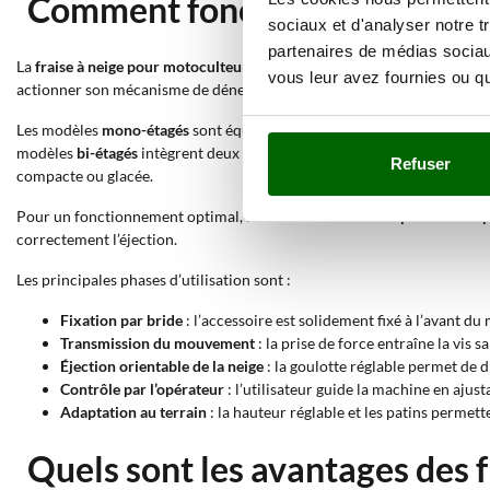
Comment fonctionne une frais
sociaux et d'analyser notre t
partenaires de médias sociaux
La
fraise à neige pour motoculteur
se monte à l’avant de la machine vi
vous leur avez fournies ou qu'
actionner son mécanisme de déneigement. Selon la configuration, elle
Les modèles
mono-étagés
sont équipés d’une vis sans fin qui collecte e
modèles
bi-étagés
intègrent deux phases : la vis sans fin qui broie et c
Refuser
compacte ou glacée.
Pour un fonctionnement optimal,
le motoculteur doit disposer d’une 
correctement l’éjection.
Les principales phases d’utilisation sont :
Fixation par bride
: l’accessoire est solidement fixé à l’avant d
Transmission du mouvement
: la prise de force entraîne la vis s
Éjection orientable de la neige
: la goulotte réglable permet de di
Contrôle par l’opérateur
: l’utilisateur guide la machine en ajusta
Adaptation au terrain
: la hauteur réglable et les patins permett
Quels sont les avantages des f