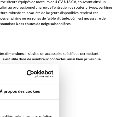
otoculteurs équipés de moteurs de
4 CV à 18 CV
, couvrant ainsi un
culier au professionnel chargé de l’entretien de routes privées, parkings
cture robuste et la variété de largeurs disponibles rendent ces
ces en plaine ou en zones de faible altitude, où il est nécessaire de
 soumises à des chutes de neige saisonnières.
ntes dimensions
. Il s’agit d’un accessoire spécifique permettant
Elle est utile dans de nombreux contextes, aussi bien privés que
fort manuel excessif ;
À propos des cookies
nnalités relatives aux médias