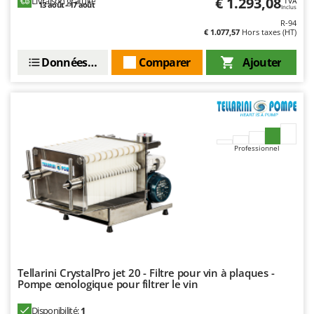
€ 1.293,08
Livraison gratuite
TVA
Worx
13 août - 17 août
Inclus
R-94
€ 1.077,57
Hors taxes (HT)
Y
Yard Force
Données techniques
Comparer
Ajouter
Z
Zanon
Zephir
ZGrills
Zodiac
Professionnel
Zomax
Tellarini CrystalPro jet 20 - Filtre pour vin à plaques -
Pompe œnologique pour filtrer le vin
Disponibilité:
1