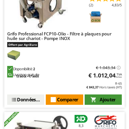
Oriental Koshin
(2)
4,83/5
Outdoorchef
P
Palazzetti
Grifo Professional FCP10-Olio - Filtre à plaques pour
Palumbo Pavi
huile sur chariot - Pompe INOX
Offert par AgriEuro
Partisani
Paterlini
Philips
€ 1.043,34
Disponibilité:
2
Pramac
€ 1.012,04
Livraison gratuite
TVA
13 août - 17 août
Inclus
Prismafood
R-65
€ 843,37
Hors taxes (HT)
R
R.G.V.
Données techniques
Comparer
Ajouter
Rato
+60 VENDUS
Reber
Redback
8,3