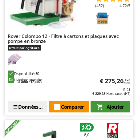
(452)
4,72/5
Rover Colombo 12 - Filtre à cartons et plaques avec
pompe en bronze
Offert par AgriEuro
Disponibilité:
59
€ 275,26
Livraison gratuite
TVA
13 août - 17 août
Inclus
R-21
€ 229,38
Hors taxes (HT)
Données techniques
Comparer
Ajouter
+1000 VENDUS
8,0