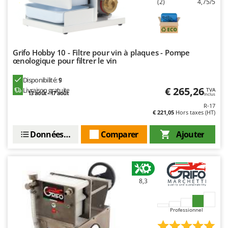
N
(2)
4,75/5
New O.M.R.A.
Nilfisk
Ninja
Novatec
Grifo Hobby 10 - Filtre pour vin à plaques - Pompe
œnologique pour filtrer le vin
Novital
Disponibilité:
9
NuAir
€ 265,26
Livraison gratuite
TVA
13 août - 17 août
Inclus
NuovaFac
R-17
€ 221,05
Hors taxes (HT)
O
Officine Savioli
Données techniques
Comparer
Ajouter
Oliviero
Olix
OMA
8,3
Omas
Ompagrill
Professionnel
Ooni