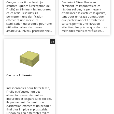
Conçus pour filtrer le vin (ou
Destinés à filtrer l'huile en
Autolaveuses
Ambrogio Robot
d'autres liquides à l'exception de
éliminant les impuretés et les
l'huile) en éliminant les impuretés
résidus solides, ils permettent
Autres produits
Annovi Reverberi
et les résidus solides, ils
d'améliorer sa clarté et sa qualité,
permettent une clarification
tant pour un usage domestique
ANTHBOT
efficace et une meilleure
que professionnel. Le système à
B
stabilisation du produit, pour une
cartons permet une filtration
Balayeuses
Archman
utilisation allant du niveau
sélective plus précise que d'autres
amateur au niveau professionnel.
méthodes moins contrôlables.
Bancs de scie pour le bois - Scies à bûches
Arco
Il est possible d'obtenir différents
Disponibles en versions portables
niveaux de filtration en fonction
ou sur roulettes, ils sont pratiques
Barbecues
du type de cartons utilisés, ou en
Ardes
à utiliser dans les moulins à huile,
33
effectuant plusieurs passages de
les exploitations agricoles ou pour
filtration afin de s'adapter aux
Bennes pour tracteur
l'autoproduction. S'ils sont
Argo
différents degrés de clarté
correctement nettoyés, ils peuvent
souhaités pour le vin. Disponibles
également être utilisés pour filtrer
Brosses pour sols extérieurs
Ariete
en versions portables ou sur
le vin ou d'autres liquides
roulettes, ils se distinguent par
alimentaires en sélectionnant les
Brouettes à moteur
Artus
leur praticité d'utilisation et leur
cartons appropriés. Pour garantir
facilité de transport par rapport à
des performances constantes, il
Broyeurs à axe horizontal pour tracteur
Attila
d'autres modèles de la même
est nécessaire de nettoyer
Cartons Filtrants
catégorie. Parfaits pour les caves,
soigneusement les composants et
Broyeurs de branches et végétaux
Ausonia
les exploitations agricoles et les
de remplacer les cartons après
productions artisanales, ils
chaque utilisation.
Butteurs pour tracteur
Awelco
permettent un traitement fiable
Indispensables pour filtrer le vin,
même sur des volumes moyens à
l'huile et d'autres liquides
élevés. Pour maintenir des
alimentaires en retenant les
C
B
performances constantes, il est
impuretés et les particules solides,
Chargeurs de batterie - Démarreurs
essentiel de remplacer les cartons
Baesso
ils permettent d'obtenir une
filtrants et de nettoyer
clarification efficace et un produit
soigneusement les composants
Charrues pour tracteur
final plus limpide et plus stable.
Bahco
après chaque utilisation.
Disponibles en différentes tailles