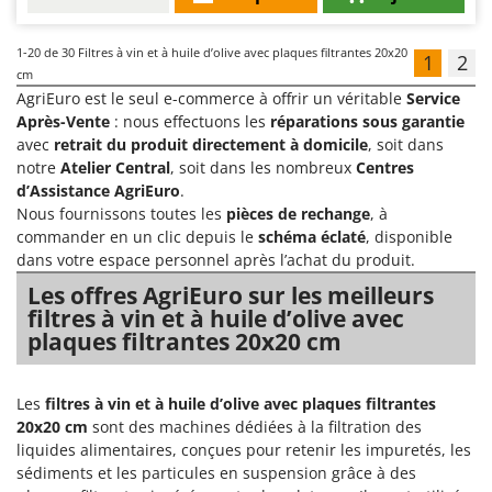
1-20
de 30 Filtres à vin et à huile d’olive avec plaques filtrantes 20x20
1
2
cm
AgriEuro est le seul e-commerce à offrir un véritable
Service
Après-Vente
: nous effectuons les
réparations sous garantie
avec
retrait du produit directement à domicile
, soit dans
notre
Atelier Central
, soit dans les nombreux
Centres
d’Assistance AgriEuro
.
Nous fournissons toutes les
pièces de rechange
, à
commander en un clic depuis le
schéma éclaté
, disponible
dans votre espace personnel après l’achat du produit.
Les offres AgriEuro sur les meilleurs
filtres à vin et à huile d’olive avec
plaques filtrantes 20x20 cm
Les
filtres à vin et à huile d’olive avec plaques filtrantes
20x20 cm
sont des machines dédiées à la filtration des
liquides alimentaires, conçues pour retenir les impuretés, les
sédiments et les particules en suspension grâce à des