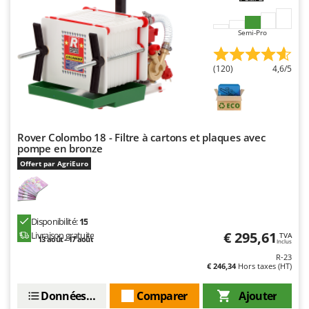
Semi-Pro
(120)
4,6/5
Rover Colombo 18 - Filtre à cartons et plaques avec
pompe en bronze
Offert par AgriEuro
Disponibilité:
15
€ 295,61
Livraison gratuite
TVA
13 août - 17 août
Inclus
R-23
€ 246,34
Hors taxes (HT)
Données techniques
Comparer
Ajouter