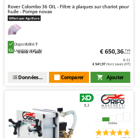
Master
Rover Colombo 36 OIL - Filtre à plaques sur chariot pour
huile - Pompe novax
Mastercook
Offert par AgriEuro
Masterpro
McCulloch
MCH
Disponibilité:
7
Michelin
€ 650,36
Livraison gratuite
TVA
13 août - 17 août
Inclus
Mille
R-51
€ 541,97
Hors taxes (HT)
Minox
Données techniques
Comparer
Ajouter
Mockmill
More than chef
MOSA
MOVA
8,3
Mowox
MTD
Hobby