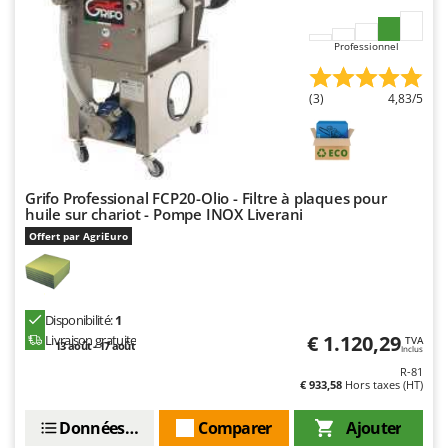
Resto Italia
Ribimex
Professionnel
Ripartrak
Ritter
(3)
4,83/5
River Systems
Robomow
Rossofuoco
Grifo Professional FCP20-Olio - Filtre à plaques pour
huile sur chariot - Pompe INOX Liverani
Rover Pompe
Offert par AgriEuro
Royal Food
Ryobi
Disponibilité:
1
S
S.T.P.
€ 1.120,29
Livraison gratuite
TVA
13 août - 17 août
Inclus
Santos
R-81
€ 933,58
Hors taxes (HT)
Sbaraglia
Données techniques
Comparer
Ajouter
Schnitzer