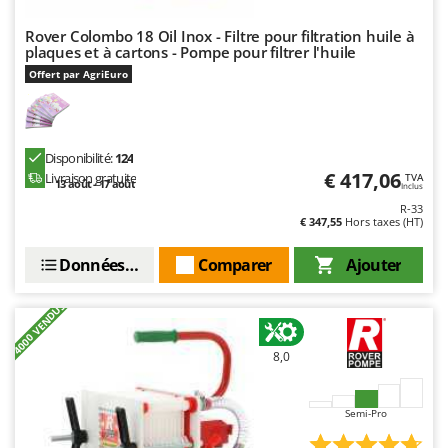
Rover Colombo 18 Oil Inox - Filtre pour filtration huile à
plaques et à cartons - Pompe pour filtrer l'huile
Offert par AgriEuro
Disponibilité:
124
€ 417,06
Livraison gratuite
TVA
13 août - 17 août
Inclus
R-33
€ 347,55
Hors taxes (HT)
Données techniques
Comparer
Ajouter
+4000 VENDUS
8,0
Semi-Pro