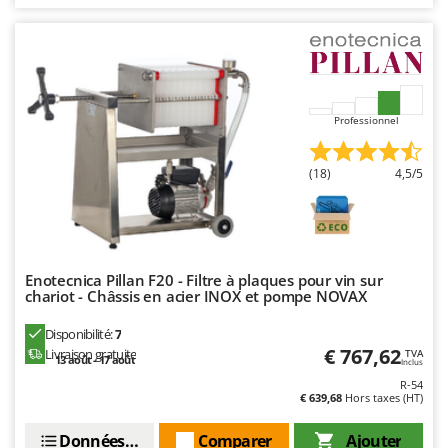
Seven Italy
Shark
Silky
Simatech
Professionnel
Sirman
Skil
(18)
4,5/5
Smartwood
Smeg
Snapper
Solidur
Enotecnica Pillan F20 - Filtre à plaques pour vin sur
chariot - Châssis en acier INOX et pompe NOVAX
Spice Electronics
Disponibilité:
7
Spiralmac
€ 767,62
Livraison gratuite
TVA
13 août - 17 août
Inclus
Spring Protezione
R-54
Spyro
€ 639,68
Hors taxes (HT)
Stanley
Données techniques
Comparer
Ajouter