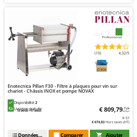
Professionnel
(10)
4,32/5
Enotecnica Pillan F30 - Filtre à plaques pour vin sur
chariot - Châssis INOX et pompe NOVAX
Disponibilité:
2
€ 809,79
Livraison gratuite
TVA
13 août - 17 août
Inclus
R-57
€ 674,83
Hors taxes (HT)
Données techniques
Comparer
Ajouter