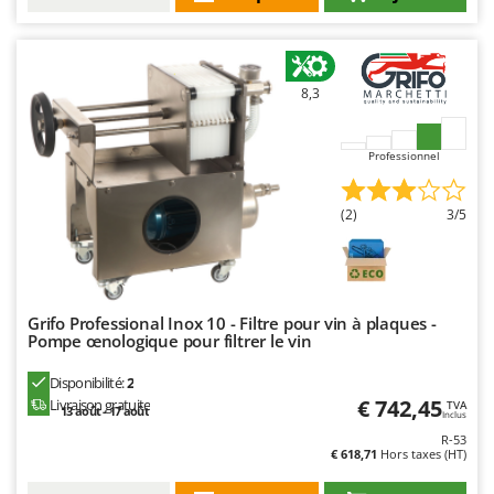
Stiga
Stocker
Sunseeker
8,3
T
Tecla
Professionnel
TecnoGen
Tellarini Pompe
(2)
3/5
Telwin
Tenco
Tineco
Grifo Professional Inox 10 - Filtre pour vin à plaques -
Titania
Pompe œnologique pour filtrer le vin
Tornado
Disponibilité:
2
€ 742,45
Livraison gratuite
Tre Spade
TVA
13 août - 17 août
Inclus
Trev - Abrek - TecnoVIR
R-53
€ 618,71
Hors taxes (HT)
Trotec