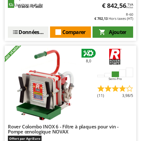
€ 842,56
Livraison gratuite
TVA
13 août - 17 août
Inclus
R-60
€ 702,13
Hors taxes (HT)
Données techniques
Comparer
Ajouter
+300 VENDUS
8,0
Semi-Pro
(11)
3,98/5
Rover Colombo INOX 6 - Filtre à plaques pour vin -
Pompe œnologique NOVAX
Offert par AgriEuro