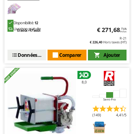
Disponibilité:
12
€ 271,68
Livraison gratuite
TVA
13 août - 17 août
Inclus
R-21
€ 226,40
Hors taxes (HT)
Données techniques
Comparer
Ajouter
+1000 VENDUS
8,0
Semi-Pro
(149)
4,41/5