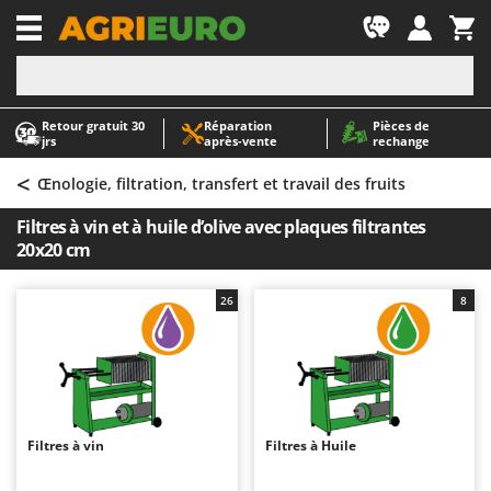
-1
Retour gratuit 30
Réparation
Pièces de
A
A
jrs
après‑vente
rechange
Abris de jardin
ABAC
<
Accessoires pour tracteurs tondeuses autoportés
AgriEuro Premium
Œnologie, filtration, transfert et travail des fruits
Aérateurs Scarificateurs pour gazon
AgriEuro TOP-LINE
Filtres à vin et à huile d’olive avec plaques filtrantes
Arracheuses de pommes de terre pour tracteur
AGT
20x20 cm
Aspirateurs - Balais Électriques
Aima
26
8
Aspirateurs à cendres
Airmec
Aspirateurs à feuilles sur roues
AL-KO
Aspirateurs de piscine
ALA 2000
Aspirateurs Multifonctions
Alce
Atomiseurs agricoles pour tracteurs
Alpina
Filtres à vin
Filtres à Huile
Atomiseurs pour traitements
Ama