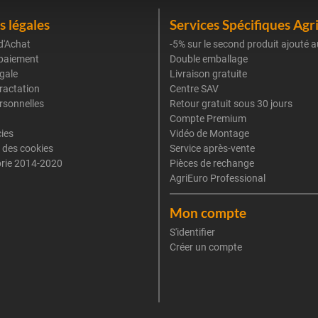
 légales
Services Spécifiques Agr
d'Achat
-5% sur le second produit ajouté a
paiement
Double emballage
gale
Livraison gratuite
tractation
Centre SAV
rsonnelles
Retour gratuit sous 30 jours
Compte Premium
cies
Vidéo de Montage
 des cookies
Service après-vente
rie 2014-2020
Pièces de rechange
AgriEuro Professional
Mon compte
S'identifier
Créer un compte