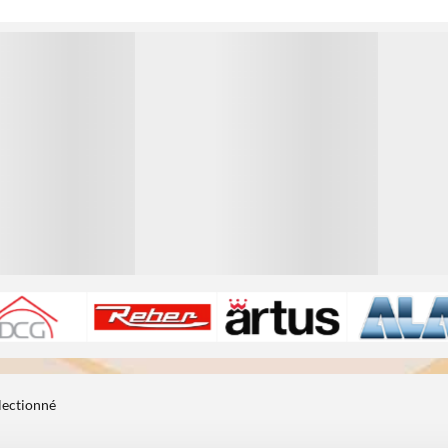
1
1
électionné