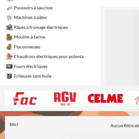
Poussoirs à saucisse
1
Machines à pâtes
Râpes à fromage électriques
Moulins à farine
Floconneuses
Chaudrons électriques pour polenta
Fours électriques
Friteuses sans huile
filtri
Aucun filtre s