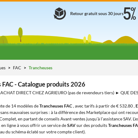
Retour gratuit sous 30 jours
ues
FAC
Trancheuses
 FAC - Catalogue produits 2026
C
ACHAT DIRECT CHEZ AGRIEURO (pas de revendeurs tiers) ► QUE DE
te de 14 modèles de
Trancheuses FAC
, avec tarifs à partir de € 532.80 ,
E
 sans mauvaises surprises : à la différence des Marketplace qui ont recours
 Complet, en partant de conseils Avant-ventes jusqu’à l’assistance SAV. L’
en ligne à vous offrir un service de
SAV
sur des produits
Trancheuses F
eau du schéma éclaté sur votre compte client).