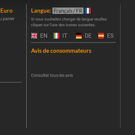
iEuro
Langue:
New
Français / FR
u panier
Inscr
Si vous souhaitez changer de langue veuillez
cliquer sur l'une des icones suivantes:
part
obti
EN
IT
DE
ES
Emai
Avis de consommateurs
Une er
J'
retent
Consulter tous les avis