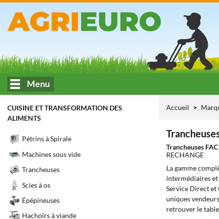
Menu
Accueil
Marq
CUISINE ET TRANSFORMATION DES
ALIMENTS
Trancheuses
Pétrins à Spirale
Trancheuses FA
Machines sous vide
RECHANGE
La gamme complè
Trancheuses
intermédiaires et
Scies à os
Service Direct et
uniques vendeurs 
Épépineuses
retrouver le tabl
Hachoirs à viande