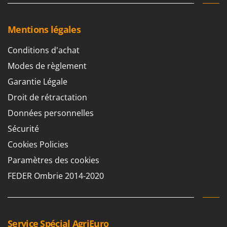
Seven Italy
Shark
Mentions légales
Silky
Conditions d'achat
Simatech
Modes de règlement
Sirman
Skil
Garantie Légale
Smartwood
Droit de rétractation
Smeg
Données personnelles
Snapper
Sécurité
Solidur
Cookies Policies
Spice Electronics
Paramètres des cookies
Spiralmac
FEDER Ombrie 2014-2020
Spring Protezione
Spyro
Stanley
Service Spécial AgriEuro