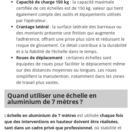
Machines pour la transformation des fruits
Capacité de charge 150 kg
: la capacité maximale
Famur
certifiée de ces échelles est de 150 kg, valeur qui tient
Machines sous vide
FARMER
également compte des outils et équipements utilisés
Motobineuses
par l’opérateur.
FBC
Crantage latéral
: la surface latérale des barreaux ou
Motoculteurs
Ferrari Group
des montants présente une finition qui augmente
Motofaucheuses
l’adhérence, offrant une prise plus sûre et réduisant le
Ferroni
risque de glissement. Ce détail contribue à la durabilité
Motopompes pour irrigation
Ferrua
et à la fiabilité de l’échelle dans le temps.
Moulins à céréales électriques
FIAC
Roues de déplacement
: certaines échelles sont
Moulins à farine
équipées de roues pour faciliter le déplacement même
FIEM
sur des distances moyennes ou longues. Les roues
Fimar
simplifient la manutention, notamment dans les zones
N
Nettoyeurs et Balais à vapeur
de travail plus vastes.
FINI
Nettoyeurs haute pression
Fiorentini
Quand utiliser une échelle en
Nettoyeurs tapis, moquettes et tapisseries
aluminium de 7 mètres ?
Fiskars
Flymo
P
L’
échelle en aluminium de 7 mètres
est utilisée
chaque fois
Peignes vibreurs et Secoueurs à olives
Fontana Forni
que des interventions en hauteur doivent être réalisées,
Pelles rétros pour tracteur
tant dans un cadre privé que professionnel
, où stabilité et
Forest Master