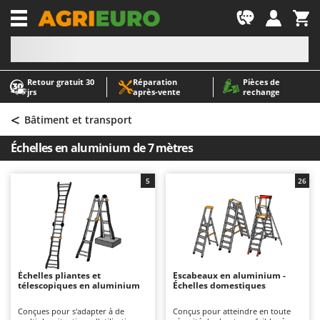
-1
Retour gratuit 30
Réparation
Pièces de
A
A
jrs
après‑vente
rechange
Abris de jardin
ABAC
<
Accessoires pour tracteurs tondeuses autoportés
AgriEuro Premium
Bâtiment et transport
Aérateurs Scarificateurs pour gazon
AgriEuro TOP-LINE
Échelles en aluminium de 7 mètres
Arracheuses de pommes de terre pour tracteur
AGT
Aspirateurs - Balais Électriques
Aima
5
26
Aspirateurs à cendres
Airmec
Aspirateurs à feuilles sur roues
AL-KO
Aspirateurs de piscine
ALA 2000
Aspirateurs Multifonctions
Alce
Échelles pliantes et
Escabeaux en aluminium -
télescopiques en aluminium
Échelles domestiques
Atomiseurs agricoles pour tracteurs
Alpina
Atomiseurs pour traitements
Ama
Conçues pour s'adapter à de
Conçus pour atteindre en toute