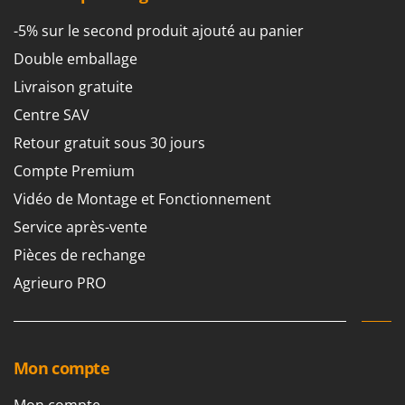
Stiga
-5% sur le second produit ajouté au panier
Stocker
Double emballage
Sunseeker
Livraison gratuite
T
Centre SAV
Tecla
Retour gratuit sous 30 jours
TecnoGen
Compte Premium
Tellarini Pompe
Vidéo de Montage et Fonctionnement
Telwin
Tenco
Service après-vente
Tineco
Pièces de rechange
Titania
Agrieuro PRO
Tornado
Tre Spade
Trev - Abrek - TecnoVIR
Mon compte
Trotec