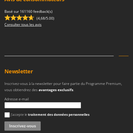
Worx
Basé sur 161160 feedback(s)
Y
(4,68/5.00)
Yard Force
Consulter tous les avis
Z
Zanon
Zephir
ZGrills
Zodiac
Newsletter
Zomax
Inscrivez-vous à la newsletter pour faire partie du Programme Premium,
vous obtiendrez des
avantages exclusifs
.
Adresse e-mail
Une erreur est survenue
J'accepte le
traitement des données personnelles