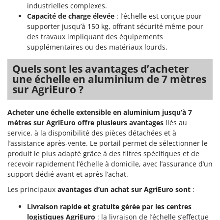
Master
industrielles complexes.
Capacité de charge élevée
: l’échelle est conçue pour
Mastercook
supporter jusqu’à 150 kg, offrant sécurité même pour
Masterpro
des travaux impliquant des équipements
supplémentaires ou des matériaux lourds.
McCulloch
MCH
Quels sont les avantages d’acheter
une échelle en aluminium de 7 mètres
Michelin
sur AgriEuro ?
Mille
Minox
Acheter une échelle extensible en aluminium jusqu’à 7
mètres sur AgriEuro offre plusieurs avantages
liés au
Mockmill
service, à la disponibilité des pièces détachées et à
More than chef
l’assistance après-vente. Le portail permet de sélectionner le
MOSA
produit le plus adapté grâce à des filtres spécifiques et de
recevoir rapidement l’échelle à domicile, avec l’assurance d’un
MOVA
support dédié avant et après l’achat.
Mowox
Les principaux
avantages d’un achat sur AgriEuro sont
:
MTD
Livraison rapide et gratuite gérée par les centres
logistiques AgriEuro
: la livraison de l’échelle s’effectue