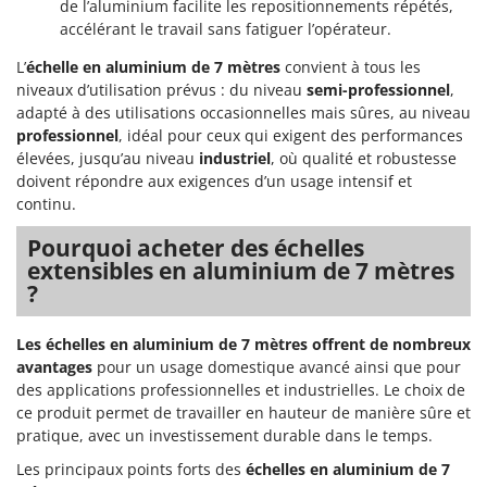
Scies alternatives à batterie
de l’aluminium facilite les repositionnements répétés,
Intex
accélérant le travail sans fatiguer l’opérateur.
Scies de jardin télescopiques
Italyco
L’
échelle en aluminium de 7 mètres
convient à tous les
Sécateurs électriques à batterie
ITM
niveaux d’utilisation prévus : du niveau
semi-professionnel
,
Sécateurs et Échenilloirs manuels
adapté à des utilisations occasionnelles mais sûres, au niveau
J
professionnel
Sécateurs pneumatiques
, idéal pour ceux qui exigent des performances
JOLLY ITALIA
élevées, jusqu’au niveau
industriel
, où qualité et robustesse
Semoirs et Épandeurs d'engrais
doivent répondre aux exigences d’un usage intensif et
K
Socs pour tracteur
continu.
KAAZ
Souffleurs aspirateurs pour Feuilles
Karcher
Pourquoi acheter des échelles
extensibles en aluminium de 7 mètres
Soufreuses - Poudreuses à dos
Kasco
?
Soufreuses - Poudreuses pour tracteur
Kemper
Keter
Les échelles en aluminium de 7 mètres offrent de nombreux
T
Taille-haies
avantages
pour un usage domestique avancé ainsi que pour
KitchenAid
des applications professionnelles et industrielles. Le choix de
Taille-haies à bras pour tracteur
Komo
ce produit permet de travailler en hauteur de manière sûre et
Tarières
pratique, avec un investissement durable dans le temps.
L
Tondeuses à Gazon
Laica
Les principaux points forts des
échelles en aluminium de 7