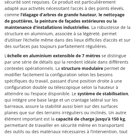
Perches Élagueuses
sécurité sont requises. Ce produit est particulièrement
Francini
adapté aux activités nécessitant l’accès à des points élevés,
Pétrins à Spirale
comme
l’élagage d’arbres de grande hauteur, le nettoyage
G
Piscines
de gouttières, la peinture de façades extérieures ou la
G3 Ferrari
maintenance d’installations industrielles
. La robustesse de la
Planteuses de pommes de terre pour tracteur
Gardena
structure en aluminium, associée à sa légèreté, permet
Plateaux de coupe pour tracteur
d’utiliser l’échelle même dans des lieux difficiles d’accès et sur
Garofalo
des surfaces pas toujours parfaitement régulières.
Plumeuses
GeoTech
L’
échelle en aluminium extensible de 7 mètres
Pompes d'irrigation à tracteur
se distingue
GeoTech Pro
par une série de détails qui la rendent idéale dans différents
Pompes de transfert
Gierre
contextes opérationnels. La
structure modulaire
permet de
Pompes immergées électriques
modifier facilement la configuration selon les besoins
Ginko - MGM
spécifiques du travail, passant d’une position droite à une
Postes à souder
Gipeco
configuration double ou télescopique selon la hauteur à
Poussoirs à saucisse
atteindre ou l’espace disponible. Le
système de stabilisation
,
Girmi
qui intègre une base large et un crantage latéral sur les
Power Stations - Batteries - Centrales électriques portables
GRAEF
barreaux, assure la stabilité aussi bien sur des surfaces
Presses à pellets
planes que sur des terrains irréguliers ou inclinés. Un autre
Gre
élément important est la
Pressoirs à fruits
capacité de charge jusqu’à 150 kg
,
GreenBay
permettant de travailler en sécurité même en transportant
Pressoirs à Raisin
Greenworks
des outils ou des matériaux nécessaires à l’intervention, tout