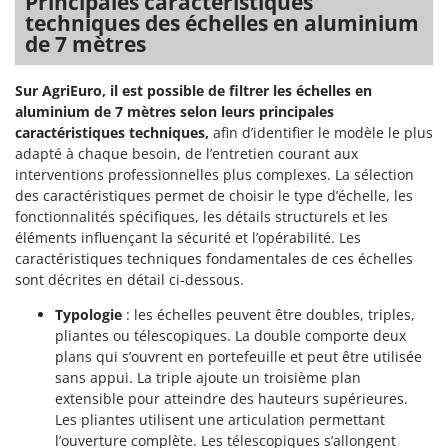
Principales caractéristiques
Comet
techniques des échelles en aluminium
F
de 7 mètres
Fendeuses à bois
Cresco
Filets pour la Récolte des olives
Cruccolini
Sur AgriEuro, il est possible de filtrer les échelles en
Filtres pour vin et huile
CTEK
aluminium de 7 mètres selon leurs principales
Floconneuses
caractéristiques techniques,
afin d’identifier le modèle le plus
D
adapté à chaque besoin, de l’entretien courant aux
Fouloirs - Égrappoirs
Dal Degan
interventions professionnelles plus complexes. La sélection
Fourches pour tracteur
DCG
des caractéristiques permet de choisir le type d’échelle, les
fonctionnalités spécifiques, les détails structurels et les
Fours d'extérieur - intérieur pour pizza et cuisine
Deca
éléments influençant la sécurité et l’opérabilité. Les
Fours électriques
DeWalt
caractéristiques techniques fondamentales de ces échelles
sont décrites en détail ci-dessous.
Fraises à neige
Di Martino
Fraises rotatives pour tracteur
Diavola Pro
Typologie
: les échelles peuvent être doubles, triples,
pliantes ou télescopiques. La double comporte deux
Friteuses sans huile
Diesse
plans qui s’ouvrent en portefeuille et peut être utilisée
Docma
sans appui. La triple ajoute un troisième plan
G
Générateurs d'air chaud
extensible pour atteindre des hauteurs supérieures.
Dominion
Les pliantes utilisent une articulation permettant
Godets à terre basculants pour tracteur
Dreame
l’ouverture complète. Les télescopiques s’allongent