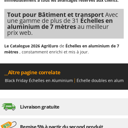
immédiatement à tous les avantages réservés aux clients.
Oriental Koshin
Outdoorchef
Tout pour Bâtiment et transport
Avec
une gamme de plus de 31
Échelles en
P
aluminium de 7 mètres
au meilleur
Palazzetti
prix web.
Palumbo Pavi
Partisani
Le Catalogue 2026 AgriEuro
de
Échelles en aluminium de 7
mètres
, constamment enrichi et mis à jour.
Paterlini
Philips
Pramac
__Altre pagine correlate
Prismafood
Black Friday Échelles en Aluminium
Échelle doubles en alumi
R
R.G.V.
Rato
Livraison gratuite
Reber
Redback
Remise 5% à partir du second produit