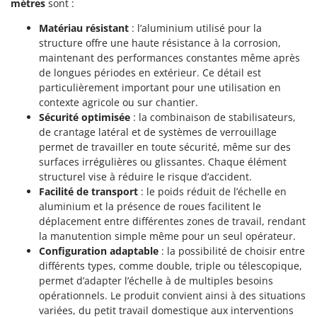
mètres
Tondeuses autoportées
sont :
Lampacrescia - MGM
Tondeuses débroussailleuses thermiques
Matériau résistant
: l’aluminium utilisé pour la
Landxcape
structure offre une haute résistance à la corrosion,
Trancheuses
LAR Casalinghi
maintenant des performances constantes même après
Trancheuses de sol
Lavor
de longues périodes en extérieur. Ce détail est
particulièrement important pour une utilisation en
Transpalettes
Linea VZ
contexte agricole ou sur chantier.
Treuils de débardage
Lisam
Sécurité optimisée
: la combinaison de stabilisateurs,
Tronçonneuses
de crantage latéral et de systèmes de verrouillage
Lotusgrill
permet de travailler en toute sécurité, même sur des
V
surfaces irrégulières ou glissantes. Chaque élément
M
Vêtements de Sécurité
M.A.I.BO.
structurel vise à réduire le risque d’accident.
Facilité de transport
: le poids réduit de l’échelle en
Vibroculteurs à tracteur
Macom
aluminium et la présence de roues facilitent le
Macte Ovens
déplacement entre différentes zones de travail, rendant
la manutention simple même pour un seul opérateur.
Makita
Configuration adaptable
: la possibilité de choisir entre
MAMMAMIA
différents types, comme double, triple ou télescopique,
permet d’adapter l’échelle à de multiples besoins
Marcato
opérationnels. Le produit convient ainsi à des situations
Marina Systems
variées, du petit travail domestique aux interventions