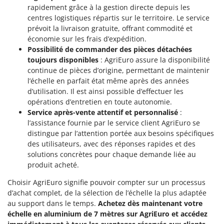
N
New O.M.R.A.
rapidement grâce à la gestion directe depuis les
centres logistiques répartis sur le territoire. Le service
Nilfisk
prévoit la livraison gratuite, offrant commodité et
Ninja
économie sur les frais d’expédition.
Possibilité de commander des pièces détachées
Novatec
toujours disponibles
: AgriEuro assure la disponibilité
Novital
continue de pièces d’origine, permettant de maintenir
NuAir
l’échelle en parfait état même après des années
d’utilisation. Il est ainsi possible d’effectuer les
NuovaFac
opérations d’entretien en toute autonomie.
Service après-vente attentif et personnalisé
:
O
l’assistance fournie par le service client AgriEuro se
Officine Savioli
distingue par l’attention portée aux besoins spécifiques
Oliviero
des utilisateurs, avec des réponses rapides et des
Olix
solutions concrètes pour chaque demande liée au
produit acheté.
OMA
Choisir AgriEuro signifie pouvoir compter sur un processus
Omas
d’achat complet, de la sélection de l’échelle la plus adaptée
Ompagrill
au support dans le temps.
Achetez dès maintenant votre
échelle en aluminium de 7 mètres sur AgriEuro et accédez
Ooni