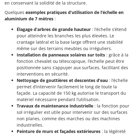
Pulvérisateurs
en conservant la solidité de la structure.
GRIFO
Pulvérisateurs portés
Quelques
exemples pratiques d’utilisation de l’échelle en
GVS
aluminium de 7 mètres
:
GYS
R
Rafraîchisseurs d'air par évaporation
Élagage d’arbres de grande hauteur
: l’échelle s’étend
pour atteindre les branches les plus élevées. Le
H
Rampes de chargement en aluminium
Hailo
crantage latéral et la base large offrent une stabilité
Râpes à fromage électriques
même sur des terrains meubles ou irréguliers.
Helvi
Installation de panneaux solaires sur toits
: grâce à la
Râteaux pour tracteur
Henx
fonction chevalet ou télescopique, l’échelle peut être
Remplisseuses
positionnée sans s’appuyer aux surfaces, facilitant des
HiKOKI
interventions en sécurité.
Robots nettoyeurs de piscine
Honda
Nettoyage de gouttières et descentes d’eau
: l’échelle
Robots Tondeuses
permet d’intervenir facilement le long de toute la
I
Rogneuses de souches
façade. La capacité de 150 kg autorise le transport du
Idromatic
matériel nécessaire pendant l’utilisation.
Rouleaux pour tracteur
Il-Tec
Travaux de maintenance industrielle
: la fonction pour
sol irrégulier est utile pour intervenir sur des surfaces
Imperia
S
non planes, comme des marches ou des machines
Scies à os
Infaco
industrielles.
Scies à Ruban
Intec
Peinture de murs et façades extérieures
: la légèreté