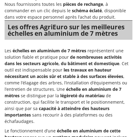
encombrement réduit une fois
espaces restreints, ainsi que le
Chaudrons électriques pour polenta
Nous fournissons toutes les
pièces de rechange
, à
Barbieri
repliée. Comparées aux échelles
rangement. Idéaux pour les
traditionnelles, elles offrent une
usages domestiques où simplicité
commander en un clic depuis le
schéma éclaté
, disponible
Cisailles à gazon à batterie
Batavia
plus grande polyvalence, ce qui les
et rapidité de mise en œuvre sont
dans votre espace personnel après l’achat du produit.
rend idéales pour les utilisateurs
essentielles, ils nécessitent
Cisailles taille-haies manuelles
qui travaillent fréquemment sur
uniquement d'être nettoyés, de
Benassi
Les offres AgriEuro sur les meilleures
des surfaces irrégulières. Il est
vérifier périodiquement l'intégrité
recommandé de les nettoyer, de
de leur structure et d'être
Climatiseurs
échelles en aluminium de 7 mètres
Beper
vérifier régulièrement l'intégrité
conservés dans un endroit sec.
de la structure, des articulations et
Compresseurs d'air électriques
Berkel
des systèmes de verrouillage, puis
de les ranger dans un endroit sec.
Compresseurs pour la récolte des olives et la taille
Bernardi
Les
échelles en aluminium de 7 mètres
représentent une
solution fiable et pratique pour
de nombreuses activités
Coupe-bordures - Trimmers
Bertolini Pumps
dans les secteurs agricole, du bâtiment et domestique
. Cet
Coupe-branches
Besser Vacuum
outil est indispensable pour
les travaux en hauteur
nécessitant un accès sûr et stable à des surfaces élevées
,
Couveuses à œufs
Bestway
comme l’élagage des arbres, l’installation d’équipements ou
Cultivateurs Tiller à ressorts - Extirpateurs
Beta tools
l’entretien de structures. Une
échelle en aluminium de 7
mètres
se distingue par la
légèreté du matériau
de
Bissell
D
construction, qui facilite le transport et le positionnement,
Débroussailleuses
Black & Decker
ainsi que par sa
capacité à atteindre des hauteurs
Décompacteurs agricoles
BlackStone
importantes
sans recourir à des plateformes ou des
échafaudages.
Découpeurs plasma
Blue Bird
Le fonctionnement d’une
échelle en aluminium de cette
Déplaqueuses de gazon
Bomet