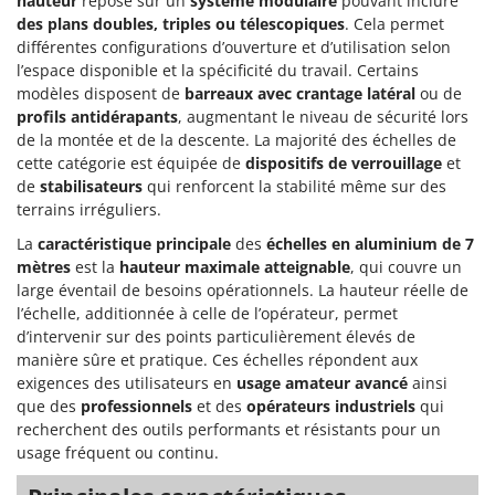
hauteur
repose sur un
système modulaire
pouvant inclure
Désherbeurs thermiques et mécaniques
Bosch
des plans doubles, triples ou télescopiques
. Cela permet
différentes configurations d’ouverture et d’utilisation selon
Déshumidificateurs
Brumi
l’espace disponible et la spécificité du travail. Certains
Draineuses
BullMach
modèles disposent de
barreaux avec crantage latéral
ou de
profils antidérapants
, augmentant le niveau de sécurité lors
E
C
de la montée et de la descente. La majorité des échelles de
Échelles en aluminium
C.EL.ME.
cette catégorie est équipée de
dispositifs de verrouillage
et
Effaroucheurs d'oiseaux
Calory Forni
de
stabilisateurs
qui renforcent la stabilité même sur des
terrains irréguliers.
Effeuilleuses pour olives
Campagnola
La
caractéristique principale
Égreneuses à maïs
des
échelles en aluminium de 7
Campingaz
mètres
est la
hauteur maximale atteignable
, qui couvre un
Électropompes pour la maison et le jardin
Castelgarden
large éventail de besoins opérationnels. La hauteur réelle de
Éleveuses artificielles pour poussins
l’échelle, additionnée à celle de l’opérateur, permet
Castellari
d’intervenir sur des points particulièrement élevés de
Enfouisseurs de pierres
Ceccato Olindo
manière sûre et pratique. Ces échelles répondent aux
Enrouleurs de filets pour olives
Char-Broil
exigences des utilisateurs en
usage amateur avancé
ainsi
que des
professionnels
et des
opérateurs industriels
qui
Épareuses pour tracteur
Classe
recherchent des outils performants et résistants pour un
Épépineuses
Clementi
usage fréquent ou continu.
Équipements de protection des voies respiratoires
Cofra