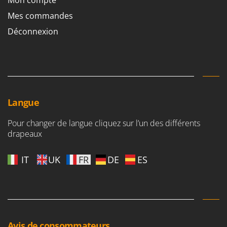
Mon compte
Troy-Bilt
Mes commandes
U
Déconnexion
Udor
Unger
V
Verdemax
Vesco
Langue
Volpi
Pour changer de langue cliquez sur l’un des différents
W
drapeaux
Waldner
Weber
IT
UK
FR
DE
ES
WIDU
Wiper EcoRobot
Wolf Garten
Wortex
Avis de consommateurs