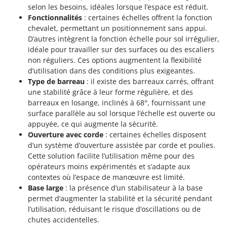
Groupes électrogènes
selon les besoins, idéales lorsque l’espace est réduit.
E
Fonctionnalités
: certaines échelles offrent la fonction
Gyrobroyeurs à lame pour tracteur
EcoFlow
chevalet, permettant un positionnement sans appui.
Edilmark
D’autres intègrent la fonction échelle pour sol irrégulier,
H
idéale pour travailler sur des surfaces ou des escaliers
Haches - Cognées et Hachettes
Effeuno
non réguliers. Ces options augmentent la flexibilité
Hachoirs à viande
Einhell
d’utilisation dans des conditions plus exigeantes.
Herses à Dents
Type de barreau
: il existe des barreaux carrés, offrant
Elegen
une stabilité grâce à leur forme régulière, et des
Herses Rotatives
Energy Gruppi
barreaux en losange, inclinés à 68°, fournissant une
surface parallèle au sol lorsque l’échelle est ouverte ou
Enotecnica Pillan
L
appuyée, ce qui augmente la sécurité.
Lames à neige
Eschenfelder
Ouverture avec corde
: certaines échelles disposent
Lames niveleuses pour tracteur
EuroMech
d’un système d’ouverture assistée par corde et poulies.
Lave-vitres
Cette solution facilite l’utilisation même pour des
Eurosystems
opérateurs moins expérimentés et s’adapte aux
Lieuses électriques pour vignes
contextes où l’espace de manœuvre est limité.
F
Base large
: la présence d’un stabilisateur à la base
FAC
M
permet d’augmenter la stabilité et la sécurité pendant
Machines à pâtes
Fama Industrie
l’utilisation, réduisant le risque d’oscillations ou de
Machines de nettoyage pour panneaux photovoltaïques et surfaces vitrées
Famag
chutes accidentelles.