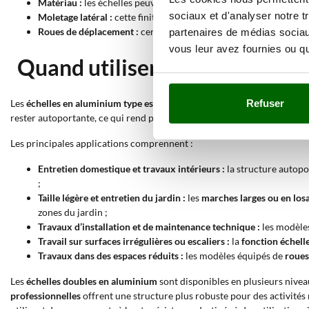
Matériau :
les échelles peuvent être
entièrement en aluminium
,
sociaux et d'analyser notre t
Moletage latéral :
cette finition augmente l’adhérence entre les c
Roues de déplacement :
certains modèles disposent de roues perm
partenaires de médias sociaux
vous leur avez fournies ou qu'
Quand utiliser une échelle do
Les
échelles en aluminium type escabeau
sont conçues pour les travaux
Refuser
rester autoportante, ce qui rend possible le travail loin des murs ou des
Les principales applications comprennent :
Entretien domestique et travaux intérieurs :
la structure autop
;
Taille légère et entretien du jardin :
les
marches larges ou en los
zones du jardin ;
Travaux d’installation et de maintenance technique :
les modèle
Travail sur surfaces irrégulières ou escaliers :
la
fonction échelle
Travaux dans des espaces réduits :
les modèles équipés de
roues
Les
échelles doubles en aluminium
sont disponibles en plusieurs nivea
professionnelles
offrent une structure plus robuste pour des activités