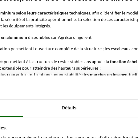
aluminium selon leurs caractéristiques techniques
, afin d’identifier le mo
, la sécurité et la praticité opérationnelle. La sélection de ces caractér
 et les équipements intégrés.
s en aluminium
disponibles sur AgriEuro figurent :
ulation permettant l’ouverture complète de la structure ; les escabeaux c
et
permettant à la structure de rester stable sans appui ; la
fonction échel
 extensible pour atteindre des hauteurs supérieures ;
lus courante et offrent une bonne stabilité ; les
marches en losange
, incl
ed et améliorent la sécurité pendant la montée ;
centrale
permettant différentes positions de travail ; les échelles
à pivot
pe
ies ;
face d’appui et améliore la stabilité ; la
base large conique
élargit progr
Détails
itue un système de blocage rigide qui limite l’ouverture excessive de l’éche
ne utilisation régulière ;
té par l’échelle. Les modèles avec
capacité de 100 kg
conviennent aux tra
ies.
s outils ;
e personnaliser le contenu et les annonces, d'offrir des fonctio