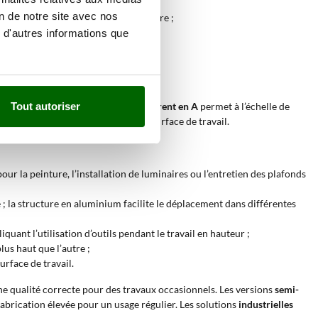
tructurelle et poids réduit ;
on de notre site avec nos
à la stabilité générale de la structure ;
 d'autres informations que
ructure avec
deux montants qui s’ouvrent en A
permet à l’échelle de
Tout autoriser
 et facilite son déplacement sur la surface de travail.
our la peinture, l’installation de luminaires ou l’entretien des plafonds
; la structure en aluminium facilite le déplacement dans différentes
quant l’utilisation d’outils pendant le travail en hauteur ;
lus haut que l’autre ;
urface de travail.
e qualité correcte pour des travaux occasionnels. Les versions
semi-
abrication élevée pour un usage régulier. Les solutions
industrielles