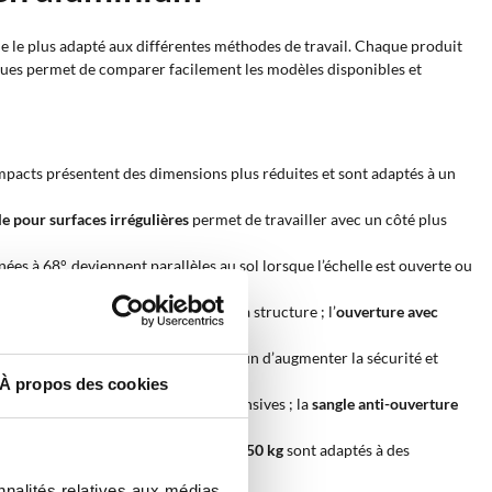
dèle le plus adapté aux différentes méthodes de travail. Chaque produit
istiques permet de comparer facilement les modèles disponibles et
ompacts présentent des dimensions plus réduites et sont adaptés à un
le pour surfaces irrégulières
permet de travailler avec un côté plus
inées à 68°, deviennent parallèles au sol lorsque l’échelle est ouverte ou
rmettent d’ajuster l’inclinaison de la structure ; l’
ouverture avec
essivement la structure vers le bas afin d’augmenter la sécurité et
À propos des cookies
lle et convient aux utilisations intensives ; la
sangle anti-ouverture
vaux légers ; ceux avec
capacité de 150 kg
sont adaptés à des
nnalités relatives aux médias