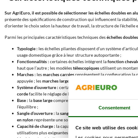
Sur AgriEuro, il est possible de sélectionner les échelles doubles en 
présente des spécifications de construction qui influencent la stabilité
d’orienter le choix selon la hauteur de travail, la structure de l’échelle
Parmi les principales caractéristiques techniques des
échelles double
Typologie :
les échelles pliantes disposent d’un système d’artic
usage domestique grâce à leur structure autoportante ;
Fonctionnalités :
certaines échelles intègrent la
fonction cheval
haut que l’autre ; les modèles
télescopiques
utilisent un montant
Marches :
les
marches carrées
représentent la configuration la p
appuyée ; les
marches larges
augmentent la surface d’appui du pi
Système d’ouverture :
certains modèles utilisent une
charnière 
corde
facilite le réglage de la hauteur grâce à un système de poul
Base :
la
base large
comprend un stabilisateur qui augmente la sur
l’équilibre ;
Consentement
Sangle d’ouverture :
la
sangle anti-ouverture en aluminium
const
en nylon
représente une solution légère et résistante adaptée à u
Capacité de charge :
la capacité indique le poids maximal suppor
Ce site web utilise des cook
utilisations plus exigeantes incluant le poids de l’utilisateur et de
Les cookies nous permettent d