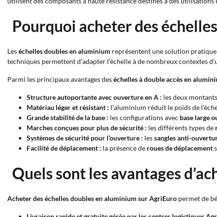
utilisent des composants à haute résistance destinés à des utilisations 
Pourquoi acheter des échelle
Les
échelles doubles en aluminium
représentent une solution pratique 
techniques permettent d’adapter l’échelle à de nombreux contextes d’ut
Parmi les principaux avantages des
échelles à double accès en alumin
Structure autoportante avec ouverture en A :
les deux montants 
Matériau léger et résistant :
l’aluminium réduit le poids de l’éch
Grande stabilité de la base :
les configurations avec
base large o
Marches conçues pour plus de sécurité :
les différents types de
Systèmes de sécurité pour l’ouverture :
les
sangles anti-ouvertu
Facilité de déplacement :
la présence de
roues de déplacement
s
Quels sont les avantages d’ac
Acheter des échelles doubles en aluminium sur AgriEuro
permet de bén
Livraison rapide et gratuite gérée par les centres logistiques Agr