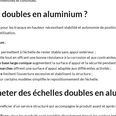
intensives et continues.
s doubles en aluminium ?
pour les travaux en hauteur nécessitant stabilité et autonomie de positio
ilisation.
ium
:
permettent à l’échelle de rester stable sans appui extérieur ;
elle tout en offrant une bonne résistance à la corrosion et aux contrainte
u base large conique
augmentent la surface d’appui et la sécurité pendant
marches
offrent une surface d’appui adaptée aux différentes activités ;
re
limitent l’ouverture excessive et stabilisent la structure ;
ur certains modèles simplifie le repositionnement de l’échelle.
heter des échelles doubles en a
éficier d’un service structuré qui accompagne le produit avant et après l
iEuro :
tous les produits sont expédiés directement depuis les centres log