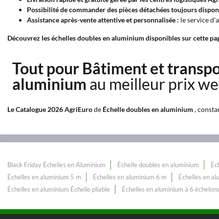
Possibilité de commander des pièces détachées toujours disponi
Assistance après-vente attentive et personnalisée :
le service d’
Découvrez les échelles doubles en aluminium disponibles sur cette page
Tout pour Bâtiment et transp
aluminium
au meilleur prix we
Le Catalogue 2026 AgriEuro
de
Échelle doubles en aluminium
, consta
Black Friday Échelles en Aluminium
Échelle doubles en aluminium
Éc
Échelles en aluminium 5 m
Échelles en aluminium 6 m
Échelles en a
Échelles en aluminium Échelle pliable
Échelles en aluminium à 6 échelon