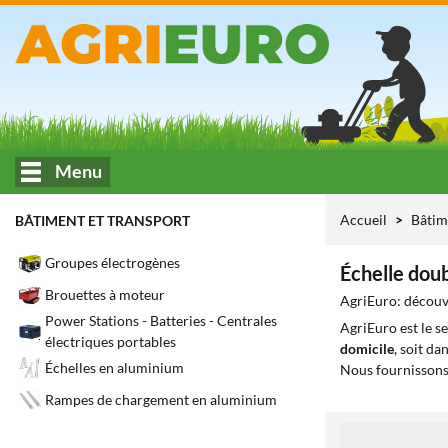
Menu
Accueil
Bâtim
BÂTIMENT ET TRANSPORT
Groupes électrogènes
Échelle dou
Brouettes à moteur
AgriEuro: découvr
Power Stations - Batteries - Centrales
AgriEuro est le s
électriques portables
domicile
, soit da
Échelles en aluminium
Nous fournissons
Rampes de chargement en aluminium
1