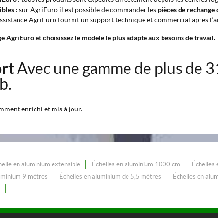
bles :
sur AgriEuro il est possible de commander les
pièces de rechange 
assistance AgriEuro fournit un support technique et commercial après l’a
 AgriEuro et choisissez le modèle le plus adapté aux besoins de travail.
ort
Avec une gamme de plus de 
b.
mment enrichi et mis à jour.
helle en aluminium extensible
Échelles en aluminium 1000 cm
Échelles
luminium 9 mètres
Échelles en aluminium de 5,5 mètres
Échelles en alu
s