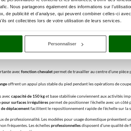
 en
acier
ou en
combinaison acier et aluminium
afin d’équilibrer solidité s
rafic. Nous partageons également des informations sur l'utilisati
omposants et améliore la prise lors de la montée. Elle contribue également 
ettant de déplacer l’échelle plus facilement sur la surface de travail.
, de publicité et d'analyse, qui peuvent combiner celles-ci avec
ils ont collectées lors de votre utilisation de leurs services.
uble en aluminium ?
 en hauteur nécessitant stabilité et autonomie de positionnement. La st
Personnaliser
 points d’appui. L’utilisation de l’aluminium réduit le poids de la structure
ortante avec
fonction chevalet
permet de travailler au centre d’une pièce p
ange
offrent un appui plus stable du pied pendant les opérations de coupe 
s avec
capacité de 150 kg
et base stabilisée conviennent aux activités impli
 pour surfaces irrégulières
permet de positionner l’échelle avec un côté p
 de déplacement
facilitent le repositionnement rapide de l’échelle sur la s
ux de professionnalité. Les modèles pour usage domestique présentent un
 non fréquentes. Les échelles
professionnelles
disposent d’une qualité de f