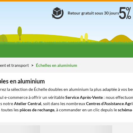
Retour gratuit sous 30 jours
ent et transport
Échelles en aluminium
bles en aluminium
ez la sélection de Échelle doubles en aluminium la plus adaptée à vos be
eul e-commerce à offrir un véritable
Service Après-Vente
: nous effectuon
ns notre
Atelier Central
, soit dans les nombreux
Centres d’Assistance Agr
 toutes les
pièces de rechange
, à commander en un clic depuis le
schéma 
1