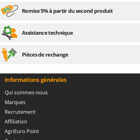
Oriental Koshin
Remise 5% à partir du second produit
Outdoorchef
P
Palazzetti
Assistance technique
Palumbo Pavi
Partisani
Pièces de rechange
Paterlini
Philips
Pramac
Informations générales
Prismafood
Qui sommes-nous
R
Marques
R.G.V.
Recrutement
Rato
Affiliation
Reber
AgriEuro Point
Redback