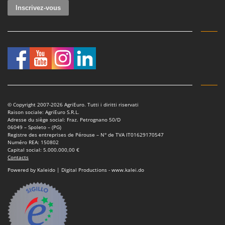
Worx
Y
Yard Force
Z
Zanon
Zephir
ZGrills
© Copyright 2007-2026 AgriEuro. Tutti i diritti riservati
Zodiac
Raison sociale: AgriEuro S.R.L.
Adresse du siège social: Fraz. Petrognano 50/D
Zomax
06049 – Spoleto – (PG)
Registre des entreprises de Pérouse – N° de TVA IT01629170547
Numéro REA: 150802
Capital social: 5.000.000,00 €
Contacts
Powered by Kaleido | Digital Productions - www.kalei.do