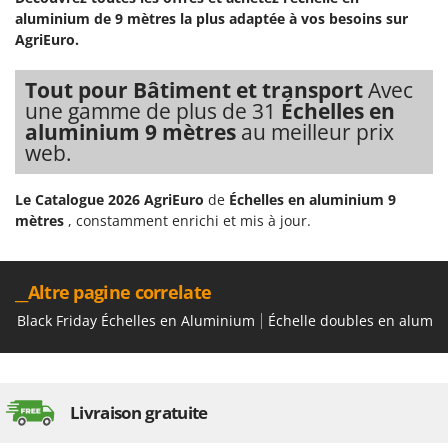
N
New O.M.R.A.
aluminium de 9 mètres la plus adaptée à vos besoins sur
AgriEuro.
Nilfisk
Ninja
Tout pour Bâtiment et transport
Avec
Novatec
une gamme de plus de 31
Échelles en
aluminium 9 mètres
au meilleur prix
Novital
web.
NuAir
NuovaFac
Le Catalogue 2026 AgriEuro
de
Échelles en aluminium 9
mètres
, constamment enrichi et mis à jour.
O
Officine Savioli
Oliviero
__Altre pagine correlate
Olix
Black Friday Échelles en Aluminium
Échelle doubles en alumi
OMA
Omas
Ompagrill
Livraison gratuite
Ooni