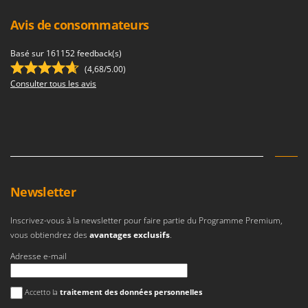
Troy-Bilt
Avis de consommateurs
U
Udor
Basé sur 161152 feedback(s)
Unger
(4,68/5.00)
Consulter tous les avis
V
Verdemax
Vesco
Volpi
W
Waldner
Newsletter
Weber
Inscrivez-vous à la newsletter pour faire partie du Programme Premium,
WIDU
vous obtiendrez des
avantages exclusifs
.
Wiper EcoRobot
Adresse e-mail
Wolf Garten
Une erreur est survenue
Wortex
Accetto la
traitement des données personnelles