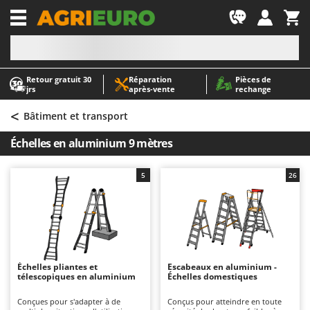
-1
Retour gratuit 30
Réparation
Pièces de
A
A
jrs
après‑vente
rechange
Abris de jardin
ABAC
<
Accessoires pour tracteurs tondeuses autoportés
AgriEuro Premium
Bâtiment et transport
Aérateurs Scarificateurs pour gazon
AgriEuro TOP-LINE
Échelles en aluminium 9 mètres
Arracheuses de pommes de terre pour tracteur
AGT
Aspirateurs - Balais Électriques
Aima
5
26
Aspirateurs à cendres
Airmec
Aspirateurs à feuilles sur roues
AL-KO
Aspirateurs de piscine
ALA 2000
Aspirateurs Multifonctions
Alce
Échelles pliantes et
Escabeaux en aluminium -
télescopiques en aluminium
Échelles domestiques
Atomiseurs agricoles pour tracteurs
Alpina
Atomiseurs pour traitements
Ama
Conçues pour s'adapter à de
Conçus pour atteindre en toute