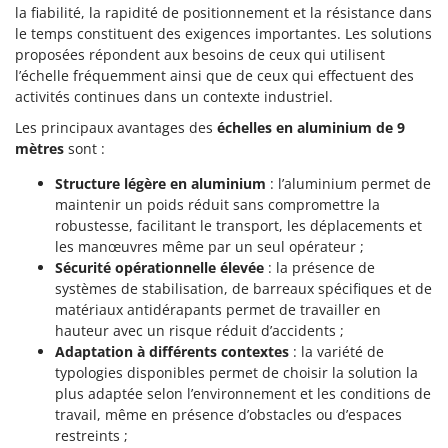
Scies alternatives à batterie
la fiabilité, la rapidité de positionnement et la résistance dans
Intex
le temps constituent des exigences importantes. Les solutions
Scies de jardin télescopiques
Italyco
proposées répondent aux besoins de ceux qui utilisent
Sécateurs électriques à batterie
ITM
l’échelle fréquemment ainsi que de ceux qui effectuent des
Sécateurs et Échenilloirs manuels
activités continues dans un contexte industriel.
J
Sécateurs pneumatiques
Les principaux avantages des
échelles en aluminium de 9
JOLLY ITALIA
mètres
sont :
Semoirs et Épandeurs d'engrais
K
Structure légère en aluminium
: l’aluminium permet de
Socs pour tracteur
KAAZ
maintenir un poids réduit sans compromettre la
Souffleurs aspirateurs pour Feuilles
Karcher
robustesse, facilitant le transport, les déplacements et
Soufreuses - Poudreuses à dos
les manœuvres même par un seul opérateur ;
Kasco
Sécurité opérationnelle élevée
: la présence de
Soufreuses - Poudreuses pour tracteur
Kemper
systèmes de stabilisation, de barreaux spécifiques et de
matériaux antidérapants permet de travailler en
Keter
T
hauteur avec un risque réduit d’accidents ;
Taille-haies
KitchenAid
Adaptation à différents contextes
: la variété de
Taille-haies à bras pour tracteur
Komo
typologies disponibles permet de choisir la solution la
Tarières
plus adaptée selon l’environnement et les conditions de
L
travail, même en présence d’obstacles ou d’espaces
Tondeuses à Gazon
Laica
restreints ;