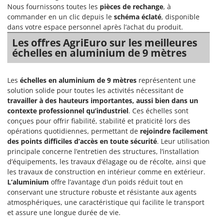
encombrement réduit une fois
espaces restreints, ainsi que le
Chaudrons électriques pour polenta
Nous fournissons toutes les
pièces de rechange
, à
Barbieri
repliée. Comparées aux échelles
rangement. Idéaux pour les
traditionnelles, elles offrent une
usages domestiques où simplicité
commander en un clic depuis le
schéma éclaté
, disponible
Cisailles à gazon à batterie
Batavia
plus grande polyvalence, ce qui les
et rapidité de mise en œuvre sont
dans votre espace personnel après l’achat du produit.
rend idéales pour les utilisateurs
essentielles, ils nécessitent
Cisailles taille-haies manuelles
qui travaillent fréquemment sur
uniquement d'être nettoyés, de
Benassi
Les offres AgriEuro sur les meilleures
des surfaces irrégulières. Il est
vérifier périodiquement l'intégrité
recommandé de les nettoyer, de
de leur structure et d'être
Climatiseurs
échelles en aluminium de 9 mètres
Beper
vérifier régulièrement l'intégrité
conservés dans un endroit sec.
de la structure, des articulations et
Compresseurs d'air électriques
Berkel
des systèmes de verrouillage, puis
de les ranger dans un endroit sec.
Compresseurs pour la récolte des olives et la taille
Bernardi
Les
échelles en aluminium de 9 mètres
représentent une
solution solide pour toutes les activités nécessitant de
Coupe-bordures - Trimmers
Bertolini Pumps
travailler à des hauteurs importantes, aussi bien dans un
Coupe-branches
Besser Vacuum
contexte professionnel qu’industriel
. Ces échelles sont
conçues pour offrir fiabilité, stabilité et praticité lors des
Couveuses à œufs
Bestway
opérations quotidiennes, permettant de
rejoindre facilement
Cultivateurs Tiller à ressorts - Extirpateurs
Beta tools
des points difficiles d’accès en toute sécurité
. Leur utilisation
principale concerne l’entretien des structures, l’installation
Bissell
D
d’équipements, les travaux d’élagage ou de récolte, ainsi que
Débroussailleuses
Black & Decker
les travaux de construction en intérieur comme en extérieur.
Décompacteurs agricoles
BlackStone
L’aluminium
offre l’avantage d’un poids réduit tout en
conservant une structure robuste et résistante aux agents
Découpeurs plasma
Blue Bird
atmosphériques, une caractéristique qui facilite le transport
Déplaqueuses de gazon
Bomet
et assure une longue durée de vie.