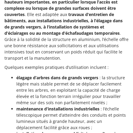
Perches Élagueuses
hauteurs importantes, en particulier lorsque l’accès est
Francini
complexe ou lorsque de grandes surfaces doivent être
Pétrins à Spirale
couvertes
. Elle est adaptée aux
travaux d’entretien de
G
Piscines
bâtiments, aux installations industrielles, à l’élagage dans
G3 Ferrari
de grands vergers, à l’installation de systèmes et
Planteuses de pommes de terre pour tracteur
Gardena
d’éclairages ou au montage d’échafaudages temporaires
.
Plateaux de coupe pour tracteur
Grâce à la solidité de la structure en aluminium, l’échelle offre
Garofalo
une bonne résistance aux sollicitations et aux utilisations
Plumeuses
GeoTech
intensives tout en conservant un poids réduit qui facilite le
Pompes d'irrigation à tracteur
GeoTech Pro
transport et la manutention.
Pompes de transfert
Gierre
Quelques exemples pratiques d’utilisation incluent :
Pompes immergées électriques
Ginko - MGM
élagage d’arbres dans de grands vergers
: la structure
Postes à souder
légère mais stable permet de se déplacer facilement
Gipeco
entre les arbres, en exploitant la capacité de charge
Poussoirs à saucisse
Girmi
élevée et la fonction terrain irrégulier pour travailler
Power Stations - Batteries - Centrales électriques portables
GRAEF
même sur des sols non parfaitement nivelés ;
Presses à pellets
maintenance d’installations industrielles
: l’échelle
Gre
télescopique permet d’atteindre des conduits et points
Pressoirs à fruits
GreenBay
lumineux situés à grande hauteur, avec un
Pressoirs à Raisin
déplacement facilité grâce aux roues ;
Greenworks