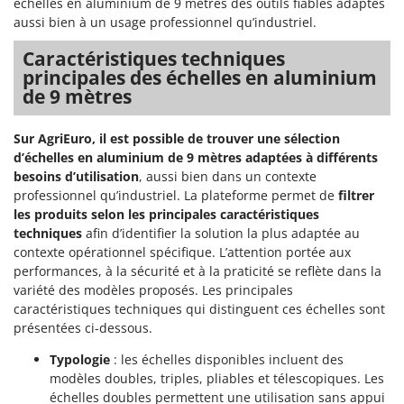
échelles en aluminium de 9 mètres des outils fiables adaptés
Comet
aussi bien à un usage professionnel qu’industriel.
F
Fendeuses à bois
Cresco
Caractéristiques techniques
Filets pour la Récolte des olives
Cruccolini
principales des échelles en aluminium
Filtres pour vin et huile
de 9 mètres
CTEK
Floconneuses
D
Sur AgriEuro, il est possible de trouver une sélection
Fouloirs - Égrappoirs
Dal Degan
d’échelles en aluminium de 9 mètres adaptées à différents
Fourches pour tracteur
DCG
besoins d’utilisation
, aussi bien dans un contexte
professionnel qu’industriel. La plateforme permet de
filtrer
Fours d'extérieur - intérieur pour pizza et cuisine
Deca
les produits selon les principales caractéristiques
Fours électriques
DeWalt
techniques
afin d’identifier la solution la plus adaptée au
contexte opérationnel spécifique. L’attention portée aux
Fraises à neige
Di Martino
performances, à la sécurité et à la praticité se reflète dans la
Fraises rotatives pour tracteur
Diavola Pro
variété des modèles proposés. Les principales
Friteuses sans huile
caractéristiques techniques qui distinguent ces échelles sont
Diesse
présentées ci-dessous.
Docma
G
Générateurs d'air chaud
Typologie
: les échelles disponibles incluent des
Dominion
modèles doubles, triples, pliables et télescopiques. Les
Godets à terre basculants pour tracteur
Dreame
échelles doubles permettent une utilisation sans appui