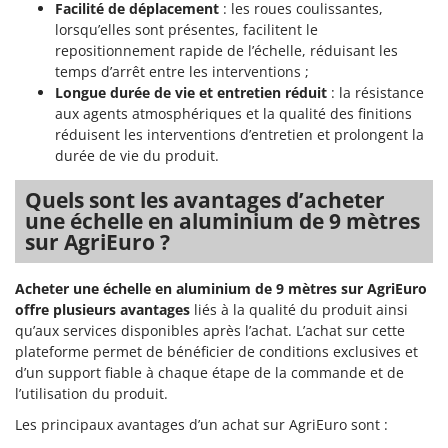
Tondeuses autoportées
Facilité de déplacement
: les roues coulissantes,
Lampacrescia - MGM
lorsqu’elles sont présentes, facilitent le
Tondeuses débroussailleuses thermiques
Landxcape
repositionnement rapide de l’échelle, réduisant les
Trancheuses
LAR Casalinghi
temps d’arrêt entre les interventions ;
Longue durée de vie et entretien réduit
: la résistance
Trancheuses de sol
Lavor
aux agents atmosphériques et la qualité des finitions
Transpalettes
Linea VZ
réduisent les interventions d’entretien et prolongent la
Treuils de débardage
durée de vie du produit.
Lisam
Tronçonneuses
Lotusgrill
Quels sont les avantages d’acheter
une échelle en aluminium de 9 mètres
V
M
sur AgriEuro ?
Vêtements de Sécurité
M.A.I.BO.
Vibroculteurs à tracteur
Macom
Acheter une échelle en aluminium de 9 mètres sur AgriEuro
Macte Ovens
offre plusieurs avantages
liés à la qualité du produit ainsi
qu’aux services disponibles après l’achat. L’achat sur cette
Makita
plateforme permet de bénéficier de conditions exclusives et
MAMMAMIA
d’un support fiable à chaque étape de la commande et de
l’utilisation du produit.
Marcato
Les principaux avantages d’un achat sur AgriEuro sont :
Marina Systems