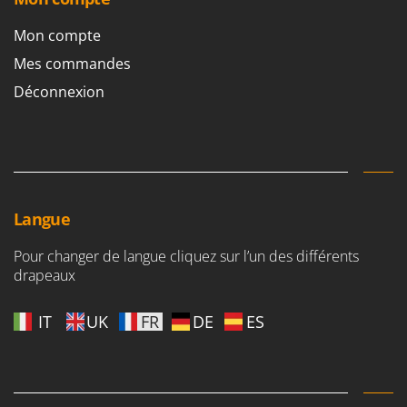
Stiga
Mon compte
Stocker
Mes commandes
Sunseeker
Déconnexion
T
Tecla
TecnoGen
Tellarini Pompe
Telwin
Langue
Tenco
Tineco
Pour changer de langue cliquez sur l’un des différents
drapeaux
Titania
Tornado
IT
UK
FR
DE
ES
Tre Spade
Trev - Abrek - TecnoVIR
Trotec