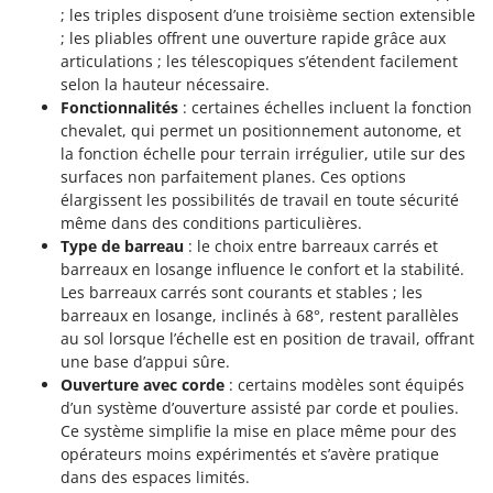
Groupes électrogènes
; les triples disposent d’une troisième section extensible
E
; les pliables offrent une ouverture rapide grâce aux
Gyrobroyeurs à lame pour tracteur
EcoFlow
articulations ; les télescopiques s’étendent facilement
Edilmark
selon la hauteur nécessaire.
H
Fonctionnalités
: certaines échelles incluent la fonction
Haches - Cognées et Hachettes
Effeuno
chevalet, qui permet un positionnement autonome, et
Hachoirs à viande
Einhell
la fonction échelle pour terrain irrégulier, utile sur des
Herses à Dents
surfaces non parfaitement planes. Ces options
Elegen
élargissent les possibilités de travail en toute sécurité
Herses Rotatives
Energy Gruppi
même dans des conditions particulières.
Type de barreau
: le choix entre barreaux carrés et
Enotecnica Pillan
L
barreaux en losange influence le confort et la stabilité.
Lames à neige
Eschenfelder
Les barreaux carrés sont courants et stables ; les
Lames niveleuses pour tracteur
EuroMech
barreaux en losange, inclinés à 68°, restent parallèles
Lave-vitres
au sol lorsque l’échelle est en position de travail, offrant
Eurosystems
une base d’appui sûre.
Lieuses électriques pour vignes
Ouverture avec corde
: certains modèles sont équipés
F
d’un système d’ouverture assisté par corde et poulies.
FAC
M
Ce système simplifie la mise en place même pour des
Machines à pâtes
Fama Industrie
opérateurs moins expérimentés et s’avère pratique
Machines de nettoyage pour panneaux photovoltaïques et surfaces vitrées
Famag
dans des espaces limités.