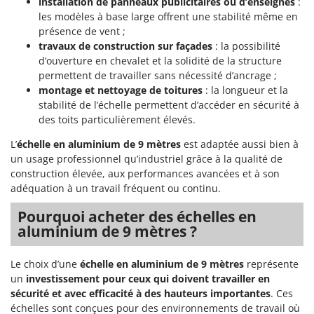
installation de panneaux publicitaires ou d’enseignes
:
Pulvérisateurs
GRIFO
les modèles à base large offrent une stabilité même en
Pulvérisateurs portés
présence de vent ;
GVS
travaux de construction sur façades
: la possibilité
GYS
R
d’ouverture en chevalet et la solidité de la structure
Rafraîchisseurs d'air par évaporation
permettent de travailler sans nécessité d’ancrage ;
H
Rampes de chargement en aluminium
montage et nettoyage de toitures
: la longueur et la
Hailo
stabilité de l’échelle permettent d’accéder en sécurité à
Râpes à fromage électriques
Helvi
des toits particulièrement élevés.
Râteaux pour tracteur
Henx
L’
échelle en aluminium de 9 mètres
est adaptée aussi bien à
Remplisseuses
HiKOKI
un usage professionnel qu’industriel grâce à la qualité de
Robots nettoyeurs de piscine
construction élevée, aux performances avancées et à son
Honda
adéquation à un travail fréquent ou continu.
Robots Tondeuses
I
Pourquoi acheter des échelles en
Rogneuses de souches
Idromatic
aluminium de 9 mètres ?
Rouleaux pour tracteur
Il-Tec
Imperia
Le choix d’une
échelle en aluminium de 9 mètres
représente
S
Scies à os
un
investissement pour ceux qui doivent travailler en
Infaco
sécurité et avec efficacité à des hauteurs importantes
. Ces
Scies à Ruban
Intec
échelles sont conçues pour des environnements de travail où