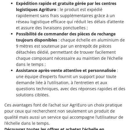
Master
Expédition rapide et gratuite gérée par les centres
logistiques AgriEuro
: le produit est expédié
Mastercook
rapidement sans frais supplémentaires grâce à un
Masterpro
réseau logistique efficace qui réduit les délais d’attente
et assure des livraisons ponctuelles ;
McCulloch
Possibilité de commander des pièces de rechange
MCH
toujours disponibles
: chaque échelle en aluminium de
9 mètres est soutenue par un entrepôt de pièces
Michelin
détachées dédié, permettant de trouver facilement
Mille
chaque composant nécessaire au maintien de l’échelle
Minox
dans le temps ;
Assistance après-vente attentive et personnalisée
:
Mockmill
une équipe d’experts fournit un support pour toute
More than chef
demande liée à l’utilisation, à l’entretien et aux
questions techniques, avec des réponses rapides et des
MOSA
solutions ciblées.
MOVA
Ces avantages font de l’achat sur AgriEuro un choix pratique
Mowox
pour ceux qui recherchent non seulement un produit de
MTD
qualité mais aussi un service qui accompagne l’utilisateur de
l’échelle dans le temps.
Découvrez toutes les offres et achetez l’échelle en