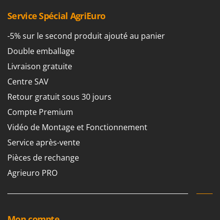
Seven Italy
Service Spécial AgriEuro
Shark
Silky
-5% sur le second produit ajouté au panier
Simatech
Double emballage
Sirman
Livraison gratuite
Skil
Centre SAV
Smartwood
Retour gratuit sous 30 jours
Smeg
Compte Premium
Snapper
Vidéo de Montage et Fonctionnement
Solidur
Service après-vente
Spice Electronics
Pièces de rechange
Spiralmac
Agrieuro PRO
Spring Protezione
Spyro
Stanley
Mon compte