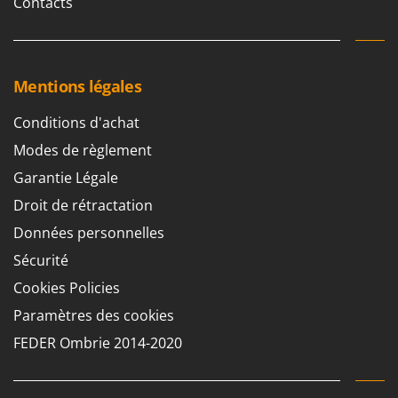
Contacts
Resto Italia
Ribimex
Ripartrak
Mentions légales
Ritter
River Systems
Conditions d'achat
Robomow
Modes de règlement
Rossofuoco
Garantie Légale
Rover Pompe
Droit de rétractation
Royal Food
Données personnelles
Ryobi
Sécurité
S
Cookies Policies
S.T.P.
Paramètres des cookies
Santos
FEDER Ombrie 2014-2020
Sbaraglia
Schnitzer