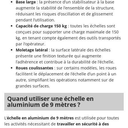
Machines pour la transformation des fruits
Base large
: la présence d’un stabilisateur à la base
Famur
augmente la stabilité de l’ensemble de la structure,
Machines sous vide
FARMER
réduisant les risques d’oscillation et de glissement
Motobineuses
pendant l’utilisation.
FBC
Capacité de charge 150 kg
: toutes les échelles sont
Motoculteurs
Ferrari Group
conçues pour supporter une charge maximale de 150
Motofaucheuses
kg, en tenant compte également des outils transportés
Ferroni
par l’opérateur.
Motopompes pour irrigation
Ferrua
Moletage latéral
: la surface latérale des échelles
Moulins à céréales électriques
FIAC
présente une finition texturée qui augmente
Moulins à farine
l’adhérence et contribue à la durabilité de l’échelle.
FIEM
Roues coulissantes
: sur certains modèles, les roues
Fimar
facilitent le déplacement de l’échelle d’un point à un
N
Nettoyeurs et Balais à vapeur
autre, simplifiant les opérations notamment sur de
FINI
grandes surfaces.
Nettoyeurs haute pression
Fiorentini
Nettoyeurs tapis, moquettes et tapisseries
Quand utiliser une échelle en
Fiskars
aluminium de 9 mètres ?
Flymo
P
Peignes vibreurs et Secoueurs à olives
Fontana Forni
L’
échelle en aluminium de 9 mètres
est utilisée pour toutes
Pelles rétros pour tracteur
les activités nécessitant de
travailler en sécurité à des
Forest Master