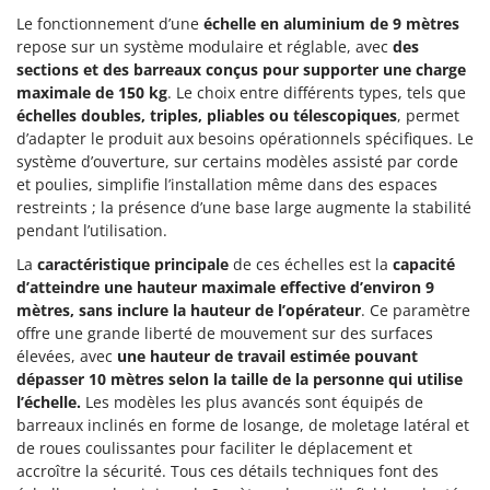
Désherbeurs thermiques et mécaniques
Bosch
Le fonctionnement d’une
échelle en aluminium de 9 mètres
repose sur un système modulaire et réglable, avec
Déshumidificateurs
des
Brumi
sections et des barreaux conçus pour supporter une charge
Draineuses
BullMach
maximale de 150 kg
. Le choix entre différents types, tels que
échelles doubles, triples, pliables ou télescopiques
, permet
E
C
d’adapter le produit aux besoins opérationnels spécifiques. Le
Échelles en aluminium
C.EL.ME.
système d’ouverture, sur certains modèles assisté par corde
Effaroucheurs d'oiseaux
Calory Forni
et poulies, simplifie l’installation même dans des espaces
restreints ; la présence d’une base large augmente la stabilité
Effeuilleuses pour olives
Campagnola
pendant l’utilisation.
Égreneuses à maïs
Campingaz
La
caractéristique principale
de ces échelles est la
capacité
Électropompes pour la maison et le jardin
Castelgarden
d’atteindre une hauteur maximale effective d’environ 9
Éleveuses artificielles pour poussins
mètres, sans inclure la hauteur de l’opérateur
. Ce paramètre
Castellari
offre une grande liberté de mouvement sur des surfaces
Enfouisseurs de pierres
Ceccato Olindo
élevées, avec
une hauteur de travail estimée pouvant
Enrouleurs de filets pour olives
Char-Broil
dépasser 10 mètres selon la taille de la personne qui utilise
l’échelle.
Les modèles les plus avancés sont équipés de
Épareuses pour tracteur
Classe
barreaux inclinés en forme de losange, de moletage latéral et
Épépineuses
Clementi
de roues coulissantes pour faciliter le déplacement et
accroître la sécurité. Tous ces détails techniques font des
Équipements de protection des voies respiratoires
Cofra