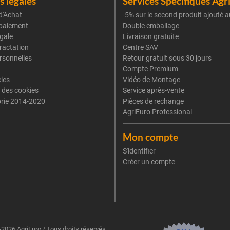
 légales
Services Spécifiques Agr
d'Achat
-5% sur le second produit ajouté a
paiement
Double emballage
gale
Livraison gratuite
tractation
Centre SAV
rsonnelles
Retour gratuit sous 30 jours
Compte Premium
cies
Vidéo de Montage
 des cookies
Service après-vente
rie 2014-2020
Pièces de rechange
AgriEuro Professional
Mon compte
S'identifier
Créer un compte
2026 AgriEuro / Tous droits réservés