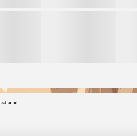
3
3
électionné