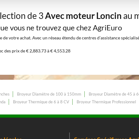
lection de 3
Avec moteur Loncin
au m
 que vous ne trouvez que chez AgriEuro
 de votre achat. Avec un réseau étendu de centres d’assistance spécialisés 
ec des prix de € 2,883.73 à € 4,553.28
nches
Broyeur Diamètre de 100 à 150mm
Broyeur Diamètre de 45 à 
nda
Broyeur Thermique de 6 à 8 CV
Broyeur Thermique Professionnel