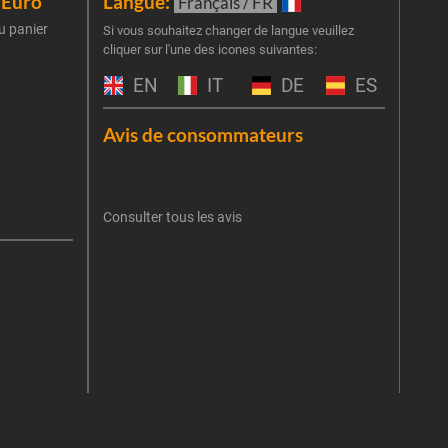
iEuro
Langue:
New
Français / FR
u panier
Inscr
Si vous souhaitez changer de langue veuillez
cliquer sur l'une des icones suivantes:
part
obti
EN
IT
DE
ES
Emai
Avis de consommateurs
Une er
J'
retent
Consulter tous les avis