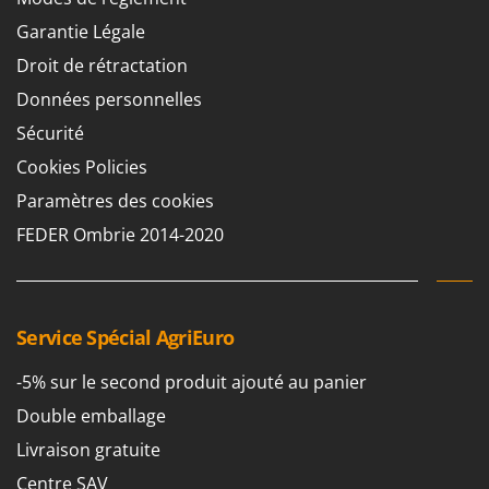
Perches Élagueuses
Francini
Garantie Légale
Pétrins à Spirale
Droit de rétractation
G
Piscines
G3 Ferrari
Données personnelles
Planteuses de pommes de terre pour tracteur
Gardena
Sécurité
Plateaux de coupe pour tracteur
Garofalo
Cookies Policies
Plumeuses
GeoTech
Paramètres des cookies
Pompes d'irrigation à tracteur
GeoTech Pro
FEDER Ombrie 2014-2020
Pompes de transfert
Gierre
Pompes immergées électriques
Ginko - MGM
Postes à souder
Gipeco
Poussoirs à saucisse
Service Spécial AgriEuro
Girmi
Power Stations - Batteries - Centrales électriques portables
GRAEF
-5% sur le second produit ajouté au panier
Presses à pellets
Gre
Double emballage
Pressoirs à fruits
GreenBay
Livraison gratuite
Pressoirs à Raisin
Greenworks
Centre SAV