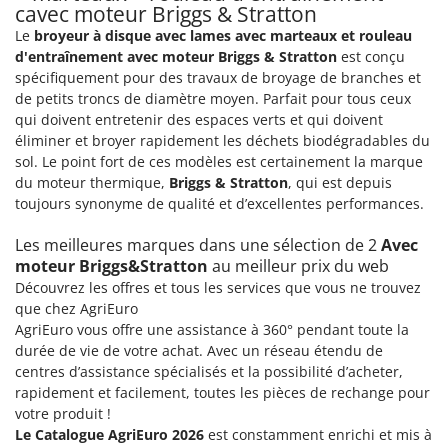
cavec moteur Briggs & Stratton
Comet
F
Le
broyeur à disque avec lames avec marteaux et rouleau
Fendeuses à bois
Cresco
d'entraînement avec moteur Briggs & Stratton
est conçu
Filets pour la Récolte des olives
Cruccolini
spécifiquement pour des travaux de broyage de branches et
de petits troncs de diamètre moyen. Parfait pour tous ceux
Filtres pour vin et huile
CTEK
qui doivent entretenir des espaces verts et qui doivent
Floconneuses
éliminer et broyer rapidement les déchets biodégradables du
D
Fouloirs - Égrappoirs
sol. Le point fort de ces modèles est certainement la marque
Dal Degan
du moteur thermique,
Briggs & Stratton
, qui est depuis
Fourches pour tracteur
DCG
toujours synonyme de qualité et d’excellentes performances.
Fours d'extérieur - intérieur pour pizza et cuisine
Deca
Les meilleures marques dans une sélection de 2
Avec
Fours électriques
DeWalt
moteur Briggs&Stratton
au meilleur prix du web
Fraises à neige
Di Martino
Découvrez les offres et tous les services que vous ne trouvez
que chez AgriEuro
Fraises rotatives pour tracteur
Diavola Pro
AgriEuro vous offre une assistance à 360° pendant toute la
Friteuses sans huile
Diesse
durée de vie de votre achat. Avec un réseau étendu de
centres d’assistance spécialisés et la possibilité d’acheter,
Docma
G
rapidement et facilement, toutes les pièces de rechange pour
Générateurs d'air chaud
Dominion
votre produit !
Godets à terre basculants pour tracteur
Dreame
Le Catalogue AgriEuro 2026
est constamment enrichi et mis à