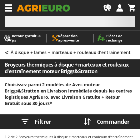
-1
Retour gratuit 30
Réparation
Pièces de
A
A
jrs
après‑vente
rechange
Abris de jardin
ABAC
<
Accessoires pour tracteurs tondeuses autoportés
AgriEuro Premium
À disque + lames + marteaux + rouleaux d’entraînement
Aérateurs Scarificateurs pour gazon
AgriEuro TOP-LINE
Broyeurs thermiques à disque + marteaux et rouleaux
Arracheuses de pommes de terre pour tracteur
AGT
d'entraînement moteur Briggs&Stratton
Aspirateurs - Balais Électriques
Aima
Choisissez parmi 2 modèles de Avec moteur
Aspirateurs à cendres
Airmec
Briggs&Stratton en Livraison Immédiate depuis les centres
logistiques AgriEuro, avec Livraison Gratuite +
Retour
Aspirateurs à feuilles sur roues
AL-KO
Gratuit sous 30 jours*
Aspirateurs de piscine
ALA 2000
Aspirateurs Multifonctions
Alce
Filtrer
Commander
Atomiseurs agricoles pour tracteurs
Alpina
Atomiseurs pour traitements
Ama
1-2
de 2 Broyeurs thermiques à disque + marteaux et rouleaux d'entraînement