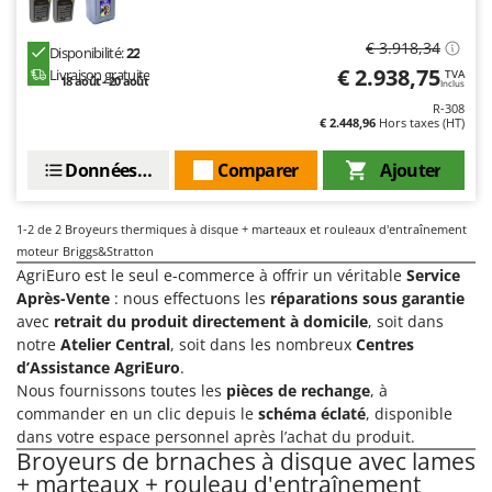
Désherbeurs thermiques et mécaniques
Bosch
Déshumidificateurs
€ 3.918,34
Brumi
Disponibilité:
22
€ 2.938,75
Livraison gratuite
TVA
Draineuses
18 août - 20 août
BullMach
Inclus
R-308
€ 2.448,96
Hors taxes (HT)
E
C
Échelles en aluminium
C.EL.ME.
Données techniques
Comparer
Ajouter
Effaroucheurs d'oiseaux
Calory Forni
Effeuilleuses pour olives
Campagnola
1-2
de 2 Broyeurs thermiques à disque + marteaux et rouleaux d'entraînement
Égreneuses à maïs
Campingaz
moteur Briggs&Stratton
Électropompes pour la maison et le jardin
AgriEuro est le seul e-commerce à offrir un véritable
Service
Castelgarden
Après-Vente
: nous effectuons les
réparations sous garantie
Éleveuses artificielles pour poussins
Castellari
avec
retrait du produit directement à domicile
, soit dans
Enfouisseurs de pierres
notre
Atelier Central
, soit dans les nombreux
Centres
Ceccato Olindo
d’Assistance AgriEuro
.
Enrouleurs de filets pour olives
Char-Broil
Nous fournissons toutes les
pièces de rechange
, à
Épareuses pour tracteur
Classe
commander en un clic depuis le
schéma éclaté
, disponible
dans votre espace personnel après l’achat du produit.
Épépineuses
Clementi
Broyeurs de brnaches à disque avec lames
Équipements de protection des voies respiratoires
Cofra
+ marteaux + rouleau d'entraînement