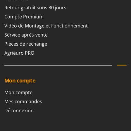
Pulvérisateurs
GRIFO
Retour gratuit sous 30 jours
Pulvérisateurs portés
GVS
Compte Premium
GYS
R
Vidéo de Montage et Fonctionnement
Rafraîchisseurs d'air par évaporation
Service après-vente
H
Rampes de chargement en aluminium
Hailo
Pièces de rechange
Râpes à fromage électriques
Helvi
Agrieuro PRO
Râteaux pour tracteur
Henx
Remplisseuses
HiKOKI
Robots nettoyeurs de piscine
Honda
Mon compte
Robots Tondeuses
I
Rogneuses de souches
Idromatic
Mon compte
Rouleaux pour tracteur
Il-Tec
Mes commandes
Imperia
Déconnexion
S
Scies à os
Infaco
Scies à Ruban
Intec