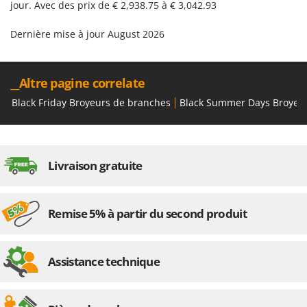
jour. Avec des prix de € 2,938.75 à € 3,042.93
Groupes électrogènes
E
Gyrobroyeurs à lame pour tracteur
EcoFlow
Dernière mise à jour August 2026
Edilmark
H
Haches - Cognées et Hachettes
Effeuno
__Altre pagine correlate
Hachoirs à viande
Einhell
Black Friday Broyeurs de branches
Black Summer Days Broyeu
Herses à Dents
Elegen
Herses Rotatives
Energy Gruppi
Enotecnica Pillan
L
Livraison gratuite
Lames à neige
Eschenfelder
Lames niveleuses pour tracteur
EuroMech
Lave-vitres
Remise 5% à partir du second produit
Eurosystems
Lieuses électriques pour vignes
F
FAC
Assistance technique
M
Machines à pâtes
Fama Industrie
Machines de nettoyage pour panneaux photovoltaïques et surfaces vitrées
Famag