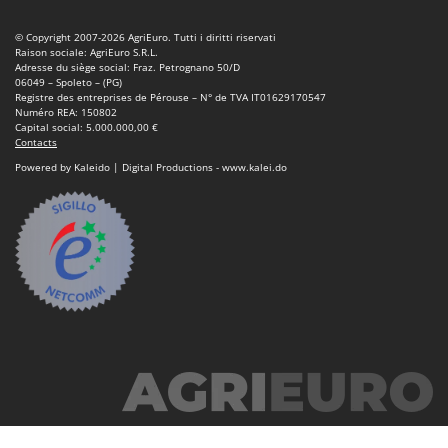
Master
© Copyright 2007-2026 AgriEuro. Tutti i diritti riservati
Mastercook
Raison sociale: AgriEuro S.R.L.
Adresse du siège social: Fraz. Petrognano 50/D
Masterpro
06049 – Spoleto – (PG)
Registre des entreprises de Pérouse – N° de TVA IT01629170547
McCulloch
Numéro REA: 150802
Capital social: 5.000.000,00 €
MCH
Contacts
Michelin
Powered by Kaleido | Digital Productions - www.kalei.do
Mille
Minox
Mockmill
More than chef
MOSA
MOVA
Mowox
MTD