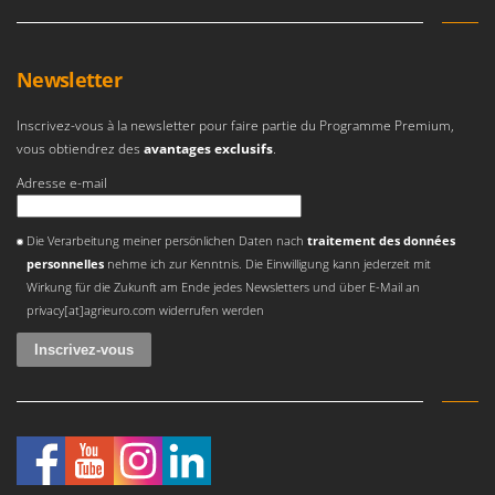
Groupes électrogènes
E
Gyrobroyeurs à lame pour tracteur
EcoFlow
Newsletter
Edilmark
H
Haches - Cognées et Hachettes
Effeuno
Inscrivez-vous à la newsletter pour faire partie du Programme Premium,
Hachoirs à viande
Einhell
vous obtiendrez des
avantages exclusifs
.
Herses à Dents
Elegen
Adresse e-mail
Herses Rotatives
Energy Gruppi
Une erreur est survenue
Die Verarbeitung meiner persönlichen Daten nach
traitement des données
Enotecnica Pillan
L
personnelles
nehme ich zur Kenntnis. Die Einwilligung kann jederzeit mit
Lames à neige
Eschenfelder
Wirkung für die Zukunft am Ende jedes Newsletters und über E-Mail an
Lames niveleuses pour tracteur
privacy[at]agrieuro.com widerrufen werden
EuroMech
Lave-vitres
Eurosystems
Lieuses électriques pour vignes
F
FAC
M
Machines à pâtes
Fama Industrie
Machines de nettoyage pour panneaux photovoltaïques et surfaces vitrées
Famag