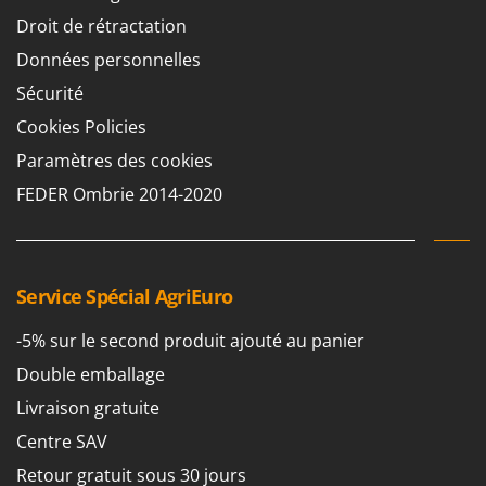
Chaudrons électriques pour polenta
Barbieri
Droit de rétractation
Cisailles à gazon à batterie
Batavia
Données personnelles
Cisailles taille-haies manuelles
Benassi
Sécurité
Climatiseurs
Beper
Cookies Policies
Compresseurs d'air électriques
Berkel
Paramètres des cookies
Compresseurs pour la récolte des olives et la taille
Bernardi
FEDER Ombrie 2014-2020
Coupe-bordures - Trimmers
Bertolini Pumps
Coupe-branches
Besser Vacuum
Couveuses à œufs
Bestway
Service Spécial AgriEuro
Cultivateurs Tiller à ressorts - Extirpateurs
Beta tools
-5% sur le second produit ajouté au panier
Bissell
D
Débroussailleuses
Double emballage
Black & Decker
Décompacteurs agricoles
Livraison gratuite
BlackStone
Découpeurs plasma
Blue Bird
Centre SAV
Déplaqueuses de gazon
Bomet
Retour gratuit sous 30 jours