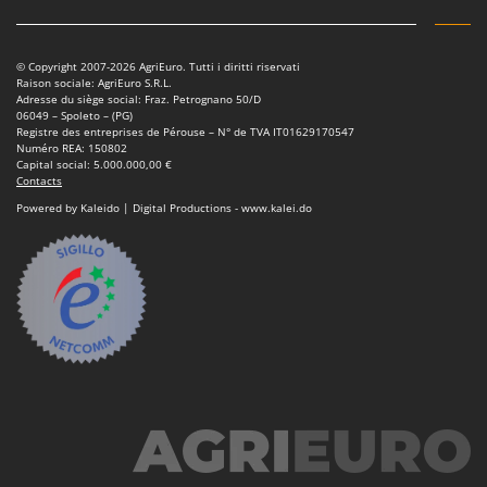
Machines pour la transformation des fruits
Famur
Machines sous vide
FARMER
© Copyright 2007-2026 AgriEuro. Tutti i diritti riservati
Motobineuses
FBC
Raison sociale: AgriEuro S.R.L.
Adresse du siège social: Fraz. Petrognano 50/D
Motoculteurs
Ferrari Group
06049 – Spoleto – (PG)
Registre des entreprises de Pérouse – N° de TVA IT01629170547
Motofaucheuses
Ferroni
Numéro REA: 150802
Capital social: 5.000.000,00 €
Motopompes pour irrigation
Ferrua
Contacts
Moulins à céréales électriques
Powered by Kaleido | Digital Productions - www.kalei.do
FIAC
Moulins à farine
FIEM
Fimar
N
Nettoyeurs et Balais à vapeur
FINI
Nettoyeurs haute pression
Fiorentini
Nettoyeurs tapis, moquettes et tapisseries
Fiskars
Flymo
P
Peignes vibreurs et Secoueurs à olives
Fontana Forni
Pelles rétros pour tracteur
Forest Master