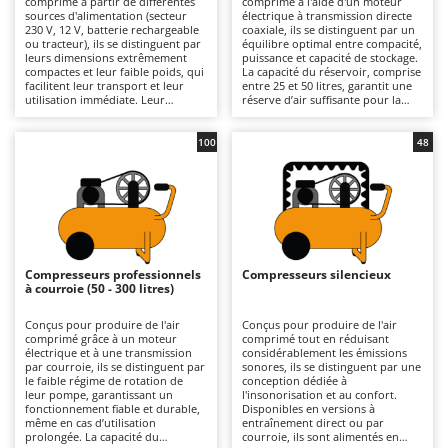
comprimé à partir de différentes
comprimé à l'aide d'un moteur
Autolaveuses
Ambrogio Robot
sources d'alimentation (secteur
électrique à transmission directe
230 V, 12 V, batterie rechargeable
coaxiale, ils se distinguent par un
Autres produits
Annovi Reverberi
ou tracteur), ils se distinguent par
équilibre optimal entre compacité,
leurs dimensions extrêmement
puissance et capacité de stockage.
compactes et leur faible poids, qui
La capacité du réservoir, comprise
ANTHBOT
facilitent leur transport et leur
entre 25 et 50 litres, garantit une
B
utilisation immédiate. Leur
réserve d’air suffisante pour la
Balayeuses
Archman
structure compacte permet de les
plupart des utilisations
ranger facilement dans une
domestiques, limitant les
Bancs de scie pour le bois - Scies à bûches
Arco
voiture ou dans des espaces
redémarrages du moteur et
100
48
restreints, ce qui en fait une
améliorant la continuité de
Barbecues
Ardes
solution idéale pour ceux qui
fonctionnement par rapport aux
souhaitent disposer d’un appareil
modèles de plus petite capacité. La
Bennes pour tracteur
Argo
toujours prêt à l’emploi.
transmission directe confère à la
Disponibles dans des versions
machine une conception
Brosses pour sols extérieurs
Ariete
allant du niveau amateur au
compacte, un poids réduit et un
niveau professionnel, ils sont
coût contenu, tout en privilégiant
Brouettes à moteur
Artus
adaptés aux tâches de courte
la simplicité de conception et la
durée, telles que le gonflage de
facilité d’utilisation. Disponibles
Compresseurs professionnels
Compresseurs silencieux
Broyeurs à axe horizontal pour tracteur
pneus, de ballons ou de matelas
dans des versions allant du niveau
Attila
à courroie (50 - 300 litres)
gonflables, ainsi qu’à de petites
amateur au niveau semi-
opérations de soufflage dans un
professionnel, ils conviennent aux
Broyeurs de branches et végétaux
Ausonia
garage ou un atelier de bricolage.
travaux occasionnels et de
Conçus pour produire de l'air
Conçus pour produire de l'air
Ils conviennent à ceux qui
moyenne intensité, tels que le
comprimé grâce à un moteur
comprimé tout en réduisant
Butteurs pour tracteur
Awelco
privilégient la praticité et la
gonflage de pneus, le soufflage,
électrique et à une transmission
considérablement les émissions
rapidité d’utilisation plutôt que la
l’utilisation ponctuelle d’outils
par courroie, ils se distinguent par
sonores, ils se distinguent par une
continuité de fonctionnement,
pneumatiques et les petits travaux
le faible régime de rotation de
conception dédiée à
C
B
grâce à un démarrage simple et
de peinture dans les garages et les
leur pompe, garantissant un
l'insonorisation et au confort.
Chargeurs de batterie - Démarreurs
Baesso
une prise en main intuitive, même
ateliers de bricolage. Par rapport
fonctionnement fiable et durable,
Disponibles en versions à
pour les utilisateurs novices. Par
aux compresseurs professionnels,
même en cas d’utilisation
entraînement direct ou par
Charrues pour tracteur
Bahco
rapport aux modèles plus grands,
ils offrent une excellente
prolongée. La capacité du
courroie, ils sont alimentés en