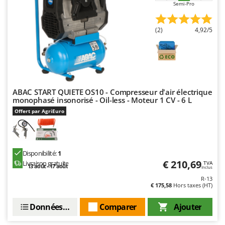
Semi-Pro
Oriental Koshin
Outdoorchef
(2)
4,92/5
P
Palazzetti
Palumbo Pavi
Partisani
ABAC START QUIETE OS10 - Compresseur d'air électrique
Paterlini
monophasé insonorisé - Oil-less - Moteur 1 CV - 6 L
Philips
Offert par AgriEuro
Pramac
Prismafood
Disponibilité:
1
R
€ 210,69
Livraison gratuite
TVA
13 août - 17 août
R.G.V.
Inclus
R-13
Rato
€ 175,58
Hors taxes (HT)
Reber
Données techniques
Comparer
Ajouter
Redback