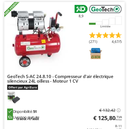
+1000 VENDUS
Resto Italia
Ribimex
8,9
Ripartrak
Limitée
Ritter
River Systems
(271)
4,67/5
Robomow
Rossofuoco
Rover Pompe
Royal Food
GeoTech S-AC 24.8.10 - Compresseur d'air électrique
Ryobi
silencieux 24L oilless - Moteur 1 CV
Offert par AgriEuro
S
S.T.P.
Santos
€ 132,42
Disponibilité:
51
Sbaraglia
€ 125,80
Livraison gratuite
TVA
13 août - 17 août
Inclus
Schnitzer
R-11