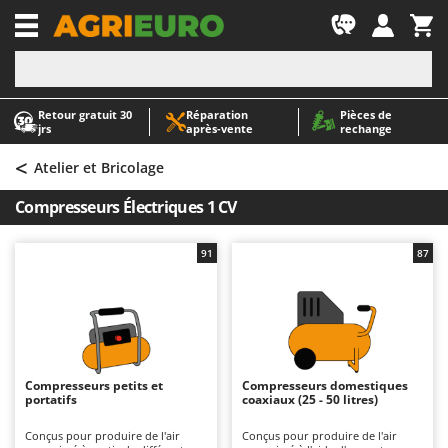
-1
Retour gratuit 30
Réparation
Pièces de
A
A
jrs
après‑vente
rechange
Abris de jardin
ABAC
<
Accessoires pour tracteurs tondeuses autoportés
AgriEuro Premium
Atelier et Bricolage
Aérateurs Scarificateurs pour gazon
AgriEuro TOP-LINE
Compresseurs Électriques 1 CV
Arracheuses de pommes de terre pour tracteur
AGT
Aspirateurs - Balais Électriques
Aima
91
87
Aspirateurs à cendres
Airmec
Aspirateurs à feuilles sur roues
AL-KO
Aspirateurs de piscine
ALA 2000
Aspirateurs Multifonctions
Alce
Compresseurs petits et
Compresseurs domestiques
portatifs
coaxiaux (25 - 50 litres)
Atomiseurs agricoles pour tracteurs
Alpina
Atomiseurs pour traitements
Ama
Conçus pour produire de l'air
Conçus pour produire de l'air