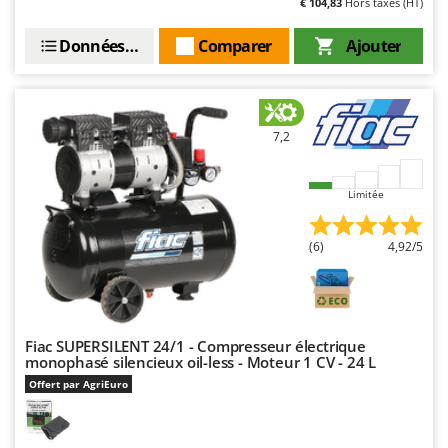
€ 104,83
Hors taxes (HT)
Seven Italy
Shark
Données techniques
Comparer
Ajouter
Silky
Simatech
Sirman
7,2
Skil
Smartwood
Limitée
Smeg
(6)
4,92/5
Snapper
Solidur
Spice Electronics
Spiralmac
Fiac SUPERSILENT 24/1 - Compresseur électrique
monophasé silencieux oil-less - Moteur 1 CV - 24 L
Spring Protezione
Offert par AgriEuro
Spyro
Stanley