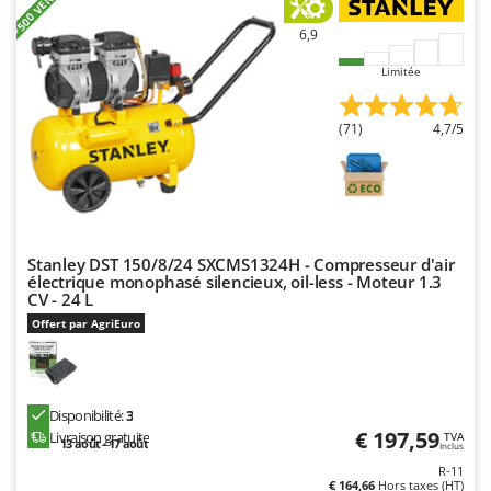
+500 VENDUS
6,9
Limitée
(71)
4,7/5
Stanley DST 150/8/24 SXCMS1324H - Compresseur d'air
électrique monophasé silencieux, oil-less - Moteur 1.3
CV - 24 L
Offert par AgriEuro
Disponibilité:
3
€ 197,59
Livraison gratuite
TVA
13 août - 17 août
Inclus
R-11
€ 164,66
Hors taxes (HT)