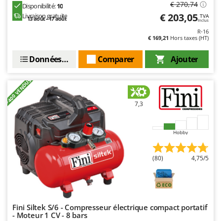
€ 270,74
Disponibilité:
10
€ 203,05
Livraison gratuite
TVA
13 août - 17 août
Inclus
R-16
€ 169,21
Hors taxes (HT)
Données techniques
Comparer
Ajouter
+400 VENDUS
7,3
Hobby
(80)
4,75/5
Fini Siltek S/6 - Compresseur électrique compact portatif
- Moteur 1 CV - 8 bars