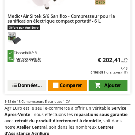
Medic+Air Siltek S/6 Sanifico - Compresseur pour la
sanification électrique compact portatif - 6 L
Offert par AgriEuro
Disponibilité:
3
€ 202,41
Livraison gratuite
TVA
13 août - 17 août
Inclus
R-13
€ 168,68
Hors taxes (HT)
Données techniques
Comparer
Ajouter
1-18
de 18 Compresseurs Électriques 1 CV
AgriEuro est le seul e-commerce à offrir un véritable
Service
Après-Vente
: nous effectuons les
réparations sous garantie
avec
retrait du produit directement à domicile
, soit dans
notre
Atelier Central
, soit dans les nombreux
Centres
d’Assistance AgriEuro
.