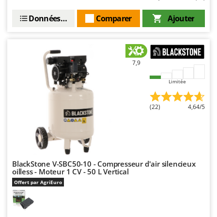
Données techniques
Comparer
Ajouter
7,9
Limitée
(22)
4,64/5
BlackStone V-SBC50-10 - Compresseur d'air silencieux
oilless - Moteur 1 CV - 50 L Vertical
Offert par AgriEuro