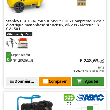
N
New O.M.R.A.
Nilfisk
Ninja
Stanley DST 150/8/50 SXCMS1350HE - Compresseur d'air
Novatec
électrique monophasé silencieux, oil-less - Moteur 1.3
CV - 50 L
Novital
Offert par AgriEuro
NuAir
NuovaFac
Disponibilité:
8
O
€ 248,63
Livraison gratuite
TVA
Officine Savioli
13 août - 17 août
Inclus
R-12
Oliviero
€ 207,19
Hors taxes (HT)
Olix
Données techniques
Comparer
Ajouter
OMA
Omas
Ompagrill
7,5
Ooni