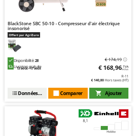
Worx
Y
Yard Force
BlackStone SBC 50-10 - Compresseur d'air électrique
insonorisé
Z
Offert par AgriEuro
Zanon
Zephir
ZGrills
€ 174,19
Disponibilité:
28
Zodiac
€ 168,96
Livraison gratuite
TVA
13 août - 17 août
Inclus
Zomax
R-11
€ 140,80
Hors taxes (HT)
Données techniques
Comparer
Ajouter
8,1
Hobby