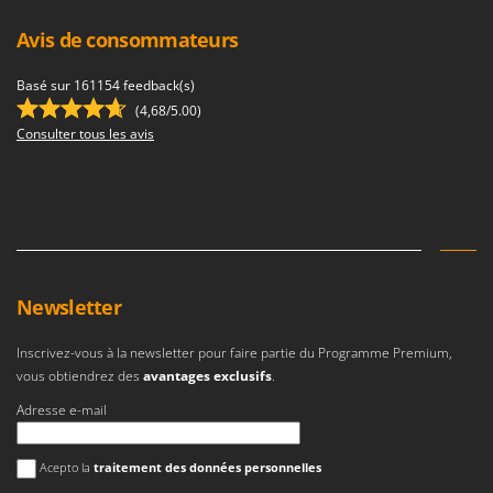
Avis de consommateurs
Basé sur 161154 feedback(s)
(4,68/5.00)
Consulter tous les avis
Newsletter
Inscrivez-vous à la newsletter pour faire partie du Programme Premium,
vous obtiendrez des
avantages exclusifs
.
Adresse e-mail
Une erreur est survenue
Acepto la
traitement des données personnelles