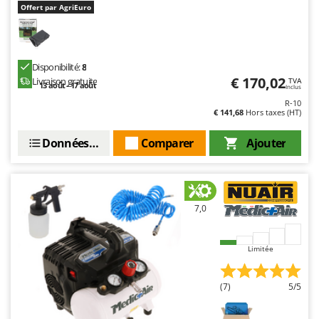
Offert par AgriEuro
Disponibilité:
8
€ 170,02
Livraison gratuite
TVA
13 août - 17 août
Inclus
R-10
€ 141,68
Hors taxes (HT)
Données techniques
Comparer
Ajouter
7,0
Limitée
(7)
5/5