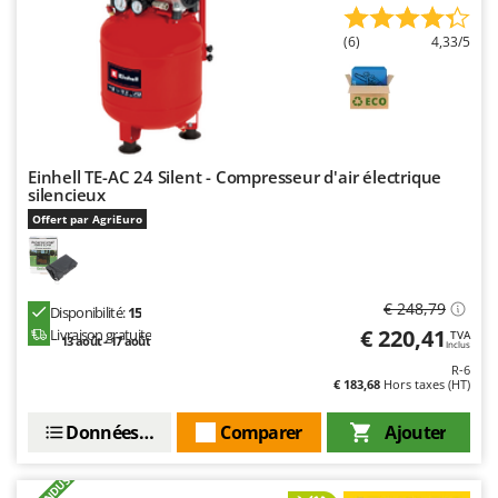
(6)
4,33/5
Einhell TE-AC 24 Silent - Compresseur d'air électrique
silencieux
Offert par AgriEuro
€ 248,79
Disponibilité:
15
€ 220,41
Livraison gratuite
TVA
13 août - 17 août
Inclus
R-6
€ 183,68
Hors taxes (HT)
Données techniques
Comparer
Ajouter