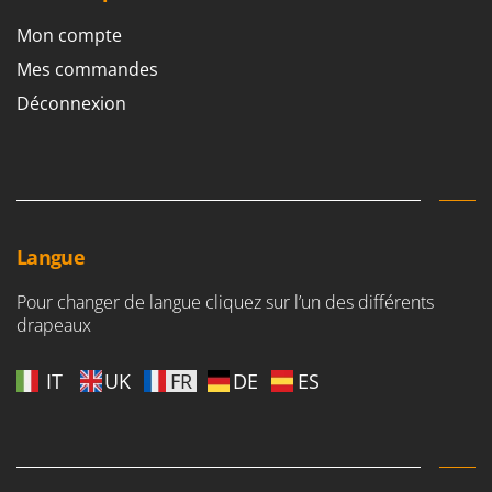
Master
Mon compte
Mastercook
Mes commandes
Masterpro
Déconnexion
McCulloch
MCH
Michelin
Mille
Minox
Langue
Mockmill
Pour changer de langue cliquez sur l’un des différents
More than chef
drapeaux
MOSA
MOVA
IT
UK
FR
DE
ES
Mowox
MTD