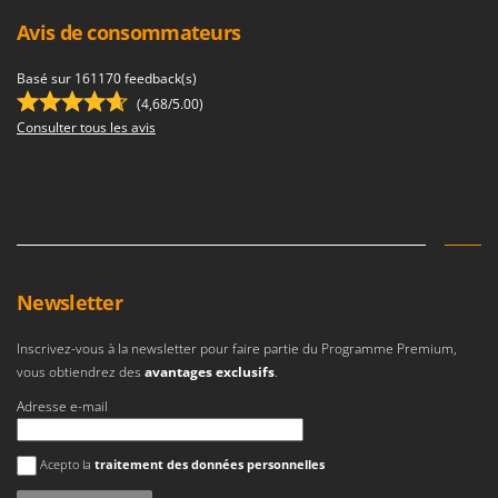
N
New O.M.R.A.
Avis de consommateurs
Nilfisk
Ninja
Basé sur 161170 feedback(s)
(4,68/5.00)
Novatec
Consulter tous les avis
Novital
NuAir
NuovaFac
O
Officine Savioli
Newsletter
Oliviero
Olix
Inscrivez-vous à la newsletter pour faire partie du Programme Premium,
vous obtiendrez des
avantages exclusifs
.
OMA
Adresse e-mail
Omas
Ompagrill
Une erreur est survenue
Acepto la
traitement des données personnelles
Ooni