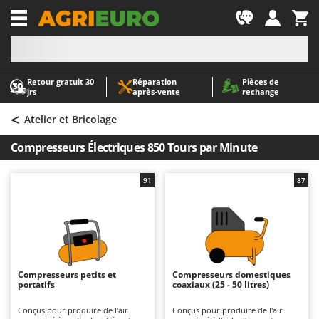
-1
Retour gratuit 30
Réparation
Pièces de
A
A
jrs
après‑vente
rechange
Abris de jardin
ABAC
<
Accessoires pour tracteurs tondeuses autoportés
AgriEuro Premium
Atelier et Bricolage
Aérateurs Scarificateurs pour gazon
AgriEuro TOP-LINE
Compresseurs Électriques 850 Tours par Minute
Arracheuses de pommes de terre pour tracteur
AGT
Aspirateurs - Balais Électriques
Aima
91
87
Aspirateurs à cendres
Airmec
Aspirateurs à feuilles sur roues
AL-KO
Aspirateurs de piscine
ALA 2000
Aspirateurs Multifonctions
Alce
Compresseurs petits et
Compresseurs domestiques
portatifs
coaxiaux (25 - 50 litres)
Atomiseurs agricoles pour tracteurs
Alpina
Atomiseurs pour traitements
Ama
Conçus pour produire de l'air
Conçus pour produire de l'air