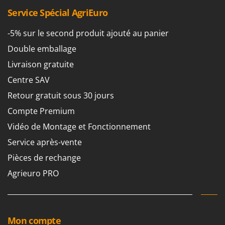
Tondeuses autoportées
Lampacrescia - MGM
Service Spécial AgriEuro
Tondeuses débroussailleuses thermiques
Landxcape
-5% sur le second produit ajouté au panier
Trancheuses
LAR Casalinghi
Trancheuses de sol
Double emballage
Lavor
Transpalettes
Livraison gratuite
Linea VZ
Treuils de débardage
Centre SAV
Lisam
Tronçonneuses
Retour gratuit sous 30 jours
Lotusgrill
Compte Premium
V
M
Vêtements de Sécurité
M.A.I.BO.
Vidéo de Montage et Fonctionnement
Vibroculteurs à tracteur
Macom
Service après-vente
Macte Ovens
Pièces de rechange
Makita
Agrieuro PRO
MAMMAMIA
Marcato
Marina Systems
Mon compte