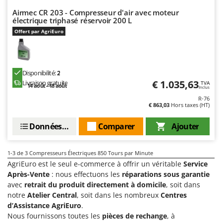
Machines pour la transformation des fruits
Famur
Airmec CR 203 - Compresseur d'air avec moteur
Machines sous vide
électrique triphasé réservoir 200 L
FARMER
Offert par AgriEuro
Motobineuses
FBC
Motoculteurs
Ferrari Group
Motofaucheuses
Ferroni
Disponibilité:
2
Motopompes pour irrigation
Ferrua
€ 1.035,63
Livraison gratuite
TVA
14 août - 18 août
Inclus
Moulins à céréales électriques
FIAC
R-76
€ 863,03
Hors taxes (HT)
Moulins à farine
FIEM
Données techniques
Comparer
Ajouter
Fimar
N
Nettoyeurs et Balais à vapeur
FINI
Nettoyeurs haute pression
1-3
de 3 Compresseurs Électriques 850 Tours par Minute
Fiorentini
AgriEuro est le seul e-commerce à offrir un véritable
Service
Nettoyeurs tapis, moquettes et tapisseries
Fiskars
Après-Vente
: nous effectuons les
réparations sous garantie
avec
retrait du produit directement à domicile
, soit dans
Flymo
P
Peignes vibreurs et Secoueurs à olives
notre
Atelier Central
, soit dans les nombreux
Centres
Fontana Forni
d’Assistance AgriEuro
.
Pelles rétros pour tracteur
Forest Master
Nous fournissons toutes les
pièces de rechange
, à