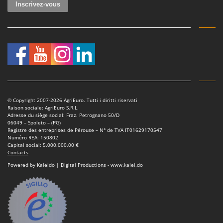
Oriental Koshin
Outdoorchef
P
Palazzetti
Palumbo Pavi
Partisani
Paterlini
© Copyright 2007-2026 AgriEuro. Tutti i diritti riservati
Raison sociale: AgriEuro S.R.L.
Philips
Adresse du siège social: Fraz. Petrognano 50/D
06049 – Spoleto – (PG)
Pramac
Registre des entreprises de Pérouse – N° de TVA IT01629170547
Numéro REA: 150802
Prismafood
Capital social: 5.000.000,00 €
Contacts
R
Powered by Kaleido | Digital Productions - www.kalei.do
R.G.V.
Rato
Reber
Redback