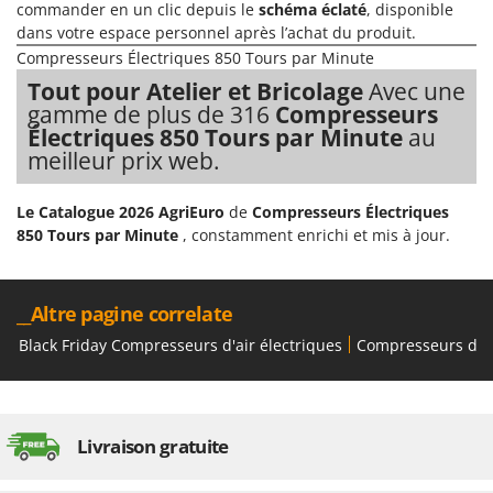
Perches Élagueuses
commander en un clic depuis le
schéma éclaté
, disponible
Francini
dans votre espace personnel après l’achat du produit.
Pétrins à Spirale
Compresseurs Électriques 850 Tours par Minute
G
Piscines
G3 Ferrari
Tout pour Atelier et Bricolage
Avec une
Planteuses de pommes de terre pour tracteur
gamme de plus de 316
Compresseurs
Gardena
Électriques 850 Tours par Minute
au
Plateaux de coupe pour tracteur
Garofalo
meilleur prix web.
Plumeuses
GeoTech
Pompes d'irrigation à tracteur
Le Catalogue 2026 AgriEuro
de
Compresseurs Électriques
GeoTech Pro
850 Tours par Minute
, constamment enrichi et mis à jour.
Pompes de transfert
Gierre
Pompes immergées électriques
Ginko - MGM
Postes à souder
__Altre pagine correlate
Gipeco
Poussoirs à saucisse
Black Friday Compresseurs d'air électriques
Compresseurs d'A
Girmi
Power Stations - Batteries - Centrales électriques portables
GRAEF
Presses à pellets
Gre
Pressoirs à fruits
Livraison gratuite
GreenBay
Pressoirs à Raisin
Greenworks