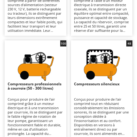
comprimé à partir de différentes
comprimé à l'aide d'un moteur
Autolaveuses
Ambrogio Robot
sources d'alimentation (secteur
électrique à transmission directe
230 V, 12 V, batterie rechargeable
coaxiale, ils se distinguent par un
Autres produits
Annovi Reverberi
ou tracteur), ils se distinguent par
équilibre optimal entre compacité,
leurs dimensions extrêmement
puissance et capacité de stockage.
compactes et leur faible poids, qui
La capacité du réservoir, comprise
ANTHBOT
facilitent leur transport et leur
entre 25 et 50 litres, garantit une
B
utilisation immédiate. Leur
réserve d’air suffisante pour la
Balayeuses
Archman
structure compacte permet de les
plupart des utilisations
ranger facilement dans une
domestiques, limitant les
Bancs de scie pour le bois - Scies à bûches
Arco
voiture ou dans des espaces
redémarrages du moteur et
100
48
restreints, ce qui en fait une
améliorant la continuité de
Barbecues
Ardes
solution idéale pour ceux qui
fonctionnement par rapport aux
souhaitent disposer d’un appareil
modèles de plus petite capacité. La
Bennes pour tracteur
Argo
toujours prêt à l’emploi.
transmission directe confère à la
Disponibles dans des versions
machine une conception
Brosses pour sols extérieurs
Ariete
allant du niveau amateur au
compacte, un poids réduit et un
niveau professionnel, ils sont
coût contenu, tout en privilégiant
Brouettes à moteur
Artus
adaptés aux tâches de courte
la simplicité de conception et la
durée, telles que le gonflage de
facilité d’utilisation. Disponibles
Compresseurs professionnels
Compresseurs silencieux
Broyeurs à axe horizontal pour tracteur
pneus, de ballons ou de matelas
dans des versions allant du niveau
Attila
à courroie (50 - 300 litres)
gonflables, ainsi qu’à de petites
amateur au niveau semi-
opérations de soufflage dans un
professionnel, ils conviennent aux
Broyeurs de branches et végétaux
Ausonia
garage ou un atelier de bricolage.
travaux occasionnels et de
Conçus pour produire de l'air
Conçus pour produire de l'air
Ils conviennent à ceux qui
moyenne intensité, tels que le
comprimé grâce à un moteur
comprimé tout en réduisant
Butteurs pour tracteur
Awelco
privilégient la praticité et la
gonflage de pneus, le soufflage,
électrique et à une transmission
considérablement les émissions
rapidité d’utilisation plutôt que la
l’utilisation ponctuelle d’outils
par courroie, ils se distinguent par
sonores, ils se distinguent par une
continuité de fonctionnement,
pneumatiques et les petits travaux
le faible régime de rotation de
conception dédiée à
C
B
grâce à un démarrage simple et
de peinture dans les garages et les
leur pompe, garantissant un
l'insonorisation et au confort.
Chargeurs de batterie - Démarreurs
Baesso
une prise en main intuitive, même
ateliers de bricolage. Par rapport
fonctionnement fiable et durable,
Disponibles en versions à
pour les utilisateurs novices. Par
aux compresseurs professionnels,
même en cas d’utilisation
entraînement direct ou par
Charrues pour tracteur
Bahco
rapport aux modèles plus grands,
ils offrent une excellente
prolongée. La capacité du
courroie, ils sont alimentés en