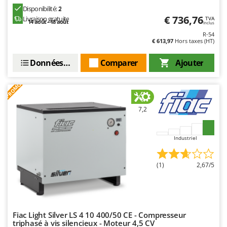
Disponibilité:
2
€ 736,76
Livraison gratuite
TVA
14 août - 18 août
Inclus
R-54
€ 613,97
Hors taxes (HT)
Données techniques
Comparer
Ajouter
PROMO
7,2
Industriel
(1)
2,67/5
Fiac Light Silver LS 4 10 400/50 CE - Compresseur
triphasé à vis silencieux - Moteur 4,5 CV