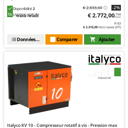
-2%
€ 2.833,60
Disponibilité:
2
€ 2.772,00
Livraison gratuite
TVA
14 août - 18 août
Inclus
R-83
€ 2.310,00
Hors taxes (HT)
Données techniques
Comparer
Ajouter
Industriel
Italyco KV 10 - Compresseur rotatif à vis - Pression max