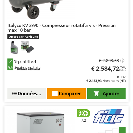
Italyco KV 3/90 - Compresseur rotatif à vis - Pression
max 10 bar
Offert par AgriEuro
€ 2.803,63
Disponibilité:
1
€ 2.584,72
Livraison gratuite
TVA
14 août - 18 août
Inclus
R-132
€ 2.153,93
Hors taxes (HT)
Données techniques
Comparer
Ajouter
7,2