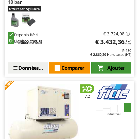
10 bar
Offert par AgriEuro
€ 3.724,98
Disponibilité:
1
€ 3.432,36
Livraison gratuite
TVA
14 août - 18 août
Inclus
R-180
€ 2.860,30
Hors taxes (HT)
Données techniques
Comparer
Ajouter
PROMO
7,2
Industriel