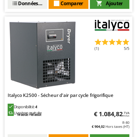
Données techniques
Comparer
Ajouter
Master
Mastercook
Masterpro
McCulloch
MCH
(1)
5/5
Michelin
Mille
Minox
Mockmill
More than chef
MOSA
Italyco K2500 - Sécheur d'air par cycle frigorifique
MOVA
Disponibilité:
4
€ 1.084,82
Livraison gratuite
Mowox
TVA
14 août - 18 août
Inclus
MTD
R-80
€ 904,02
Hors taxes (HT)