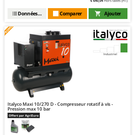
€ 640,04
Hors taxes (HT)
Troy-Bilt
Données techniques
Comparer
Ajouter
U
Udor
PROMO
Unger
V
Verdemax
Industriel
Vesco
Volpi
W
Waldner
Weber
WIDU
Italyco Maxi 10/270 D - Compresseur rotatif à vis -
Pression max 10 bar
Wiper EcoRobot
Offert par AgriEuro
Wolf Garten
Wortex