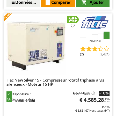
N
Données techniques
Comparer
Ajouter
New O.M.R.A.
Nilfisk
PROMO
Ninja
Novatec
7,2
Novital
Industriel
NuAir
NuovaFac
(2)
3,42/5
O
Officine Savioli
Oliviero
Fiac New Silver 15 - Compresseur rotatif triphasé à vis
Olix
silencieux - Moteur 15 HP
OMA
-10%
€ 5.110,39
Disponibilité:
3
Omas
€ 4.585,28
Livraison gratuite
TVA
19 août - 21 août
Inclus
Ompagrill
R-176
Ooni
€ 3.821,07
Hors taxes (HT)