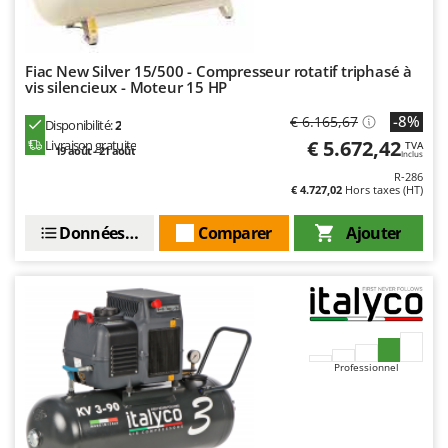
Fiac New Silver 15/500 - Compresseur rotatif triphasé à
vis silencieux - Moteur 15 HP
-8%
€ 6.165,67
Disponibilité:
2
€ 5.672,42
Livraison gratuite
TVA
19 août - 21 août
Inclus
R-286
€ 4.727,02
Hors taxes (HT)
Données techniques
Comparer
Ajouter
Professionnel