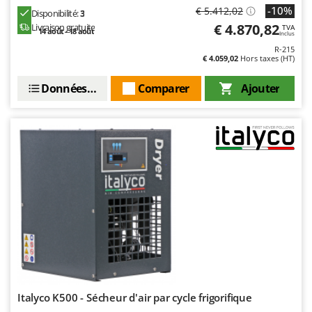
Worx
-10%
€ 5.412,02
Disponibilité:
3
€ 4.870,82
Livraison gratuite
TVA
14 août - 18 août
Y
Inclus
Yard Force
R-215
€ 4.059,02
Hors taxes (HT)
Z
Zanon
Données techniques
Comparer
Ajouter
Zephir
ZGrills
Zodiac
Zomax
Italyco K500 - Sécheur d'air par cycle frigorifique