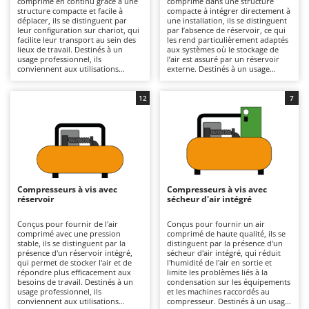
comprimé en continu grâce à une
comprimé dans une structure
Autolaveuses
Ambrogio Robot
structure compacte et facile à
compacte à intégrer directement à
déplacer, ils se distinguent par
une installation, ils se distinguent
Autres produits
Annovi Reverberi
leur configuration sur chariot, qui
par l’absence de réservoir, ce qui
facilite leur transport au sein des
les rend particulièrement adaptés
lieux de travail. Destinés à un
aux systèmes où le stockage de
ANTHBOT
usage professionnel, ils
l’air est assuré par un réservoir
B
conviennent aux utilisations
externe. Destinés à un usage
Balayeuses
Archman
fréquentes et prolongées
professionnel, ils conviennent aux
nécessitant une pression stable et
utilisations fréquentes nécessitant
Bancs de scie pour le bois - Scies à bûches
Arco
une bonne autonomie de
une pression constante et une
12
7
fonctionnement. Le système de
gestion optimisée de l’espace de
Barbecues
Ardes
compression à vis garantit un
travail. Le système de
débit d’air régulier et constant,
compression à vis garantit un
Bennes pour tracteur
Argo
sans pulsations. La présence d’un
débit d’air continu et uniforme,
réservoir, dont la capacité varie
sans pulsations, assurant une
Brosses pour sols extérieurs
Ariete
selon le modèle, permet de
stabilité de fonctionnement même
disposer d’une réserve d’air et de
lors de cycles de travail prolongés.
Brouettes à moteur
Artus
maintenir une pression plus
Ils nécessitent le nettoyage des
stable. Selon les versions, ils sont
prises d’air et des filtres à air ; leur
Compresseurs à vis avec
Compresseurs à vis avec
Broyeurs à axe horizontal pour tracteur
disponibles en alimentation
fonctionnement requiert un
Attila
réservoir
sécheur d'air intégré
monophasée ou triphasée afin de
raccordement au réseau
s’adapter à différentes
électrique triphasé.
Broyeurs de branches et végétaux
Ausonia
installations électriques. Ils
Conçus pour fournir de l'air
Conçus pour fournir un air
nécessitent le nettoyage des prises
comprimé avec une pression
comprimé de haute qualité, ils se
Butteurs pour tracteur
Awelco
d’air et des filtres à air, ainsi que la
stable, ils se distinguent par la
distinguent par la présence d'un
purge périodique des condensats
présence d'un réservoir intégré,
sécheur d'air intégré, qui réduit
du réservoir ; leur
qui permet de stocker l'air et de
l'humidité de l'air en sortie et
C
B
fonctionnement requiert un
répondre plus efficacement aux
limite les problèmes liés à la
Chargeurs de batterie - Démarreurs
Baesso
raccordement au réseau
besoins de travail. Destinés à un
condensation sur les équipements
électrique.
usage professionnel, ils
et les machines raccordés au
Charrues pour tracteur
Bahco
conviennent aux utilisations
compresseur. Destinés à un usage