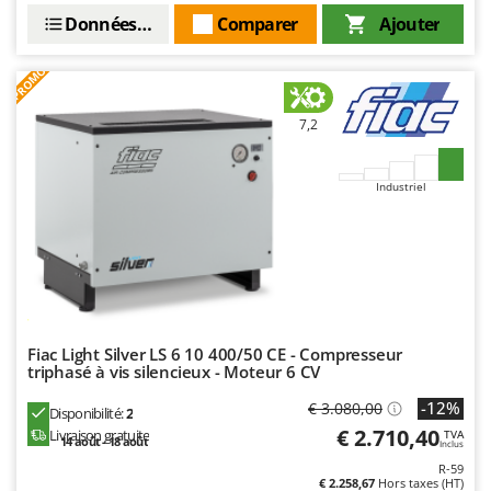
Oriental Koshin
Données techniques
Comparer
Ajouter
Outdoorchef
PROMO
P
Palazzetti
7,2
Palumbo Pavi
Partisani
Industriel
Paterlini
Philips
Pramac
Prismafood
Fiac Light Silver LS 6 10 400/50 CE - Compresseur
R
R.G.V.
triphasé à vis silencieux - Moteur 6 CV
Rato
-12%
€ 3.080,00
Disponibilité:
2
€ 2.710,40
Reber
Livraison gratuite
TVA
14 août - 18 août
Inclus
Redback
R-59
€ 2.258,67
Hors taxes (HT)