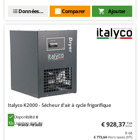
Resto Italia
Données techniques
Comparer
Ajouter
Ribimex
Ripartrak
Ritter
River Systems
Robomow
Rossofuoco
Rover Pompe
Royal Food
Ryobi
S
Italyco K2000 - Sécheur d'air à cycle frigorifique
S.T.P.
Santos
Disponibilité:
6
€ 928,37
Livraison gratuite
TVA
Sbaraglia
14 août - 18 août
Inclus
Schnitzer
R-68
€ 773,64
Hors taxes (HT)