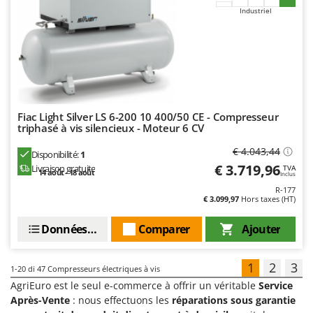
Industriel
Fiac Light Silver LS 6-200 10 400/50 CE - Compresseur
triphasé à vis silencieux - Moteur 6 CV
€ 4.043,44
Disponibilité:
1
€ 3.719,96
Livraison gratuite
TVA
14 août - 18 août
Inclus
R-177
€ 3.099,97
Hors taxes (HT)
Données techniques
Comparer
Ajouter
1
2
3
1-20
di 47 Compresseurs électriques à vis
AgriEuro est le seul e-commerce à offrir un véritable
Service
Après-Vente
: nous effectuons les
réparations sous garantie