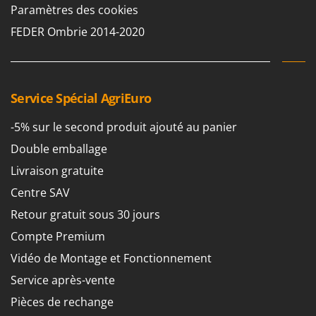
Perches Élagueuses
Paramètres des cookies
Francini
Pétrins à Spirale
FEDER Ombrie 2014-2020
G
Piscines
G3 Ferrari
Planteuses de pommes de terre pour tracteur
Gardena
Plateaux de coupe pour tracteur
Garofalo
Service Spécial AgriEuro
Plumeuses
GeoTech
-5% sur le second produit ajouté au panier
Pompes d'irrigation à tracteur
GeoTech Pro
Double emballage
Pompes de transfert
Gierre
Livraison gratuite
Pompes immergées électriques
Ginko - MGM
Centre SAV
Postes à souder
Gipeco
Retour gratuit sous 30 jours
Poussoirs à saucisse
Girmi
Compte Premium
Power Stations - Batteries - Centrales électriques portables
GRAEF
Presses à pellets
Vidéo de Montage et Fonctionnement
Gre
Pressoirs à fruits
Service après-vente
GreenBay
Pressoirs à Raisin
Pièces de rechange
Greenworks