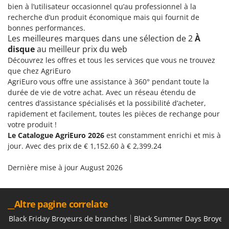
bien à l’utilisateur occasionnel qu’au professionnel à la
Comet
F
recherche d’un produit économique mais qui fournit de
Fendeuses à bois
Cresco
bonnes performances.
Filets pour la Récolte des olives
Les meilleures marques dans une sélection de 2
À
Cruccolini
disque
au meilleur prix du web
Filtres pour vin et huile
CTEK
Découvrez les offres et tous les services que vous ne trouvez
Floconneuses
que chez AgriEuro
D
AgriEuro vous offre une assistance à 360° pendant toute la
Fouloirs - Égrappoirs
Dal Degan
durée de vie de votre achat. Avec un réseau étendu de
Fourches pour tracteur
DCG
centres d’assistance spécialisés et la possibilité d’acheter,
Fours d'extérieur - intérieur pour pizza et cuisine
rapidement et facilement, toutes les pièces de rechange pour
Deca
votre produit !
Fours électriques
DeWalt
Le Catalogue AgriEuro 2026
est constamment enrichi et mis à
Fraises à neige
Di Martino
jour. Avec des prix de € 1,152.60 à € 2,399.24
Fraises rotatives pour tracteur
Diavola Pro
Dernière mise à jour August 2026
Friteuses sans huile
Diesse
Docma
G
__Altre pagine correlate
Générateurs d'air chaud
Dominion
Black Friday Broyeurs de branches
Black Summer Days Broyeu
Godets à terre basculants pour tracteur
Dreame