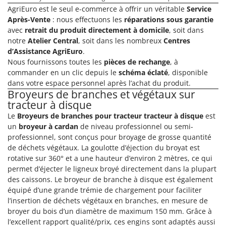
Désherbeurs thermiques et mécaniques
Bosch
AgriEuro est le seul e-commerce à offrir un véritable
Service
Après-Vente
: nous effectuons les
réparations sous garantie
Déshumidificateurs
Brumi
avec
retrait du produit directement à domicile
, soit dans
Draineuses
BullMach
notre
Atelier Central
, soit dans les nombreux
Centres
d’Assistance AgriEuro
.
E
C
Nous fournissons toutes les
pièces de rechange
, à
Échelles en aluminium
C.EL.ME.
commander en un clic depuis le
schéma éclaté
, disponible
Effaroucheurs d'oiseaux
Calory Forni
dans votre espace personnel après l’achat du produit.
Broyeurs de branches et végétaux sur
Effeuilleuses pour olives
Campagnola
tracteur à disque
Égreneuses à maïs
Campingaz
Le
Broyeurs de branches pour tracteur tracteur à disque
est
Électropompes pour la maison et le jardin
un
broyeur à cardan
de niveau professionnel ou semi-
Castelgarden
professionnel, sont conçus pour broyage de grosse quantité
Éleveuses artificielles pour poussins
Castellari
de déchets végétaux. La goulotte d’éjection du broyat est
Enfouisseurs de pierres
rotative sur 360° et a une hauteur d’environ 2 mètres, ce qui
Ceccato Olindo
permet d’éjecter le ligneux broyé directement dans la plupart
Enrouleurs de filets pour olives
Char-Broil
des caissons. Le broyeur de branche à disque est également
Épareuses pour tracteur
Classe
équipé d’une grande trémie de chargement pour faciliter
l’insertion de déchets végétaux en branches, en mesure de
Épépineuses
Clementi
broyer du bois d’un diamètre de maximum 150 mm. Grâce à
Équipements de protection des voies respiratoires
Cofra
l’excellent rapport qualité/prix, ces engins sont adaptés aussi