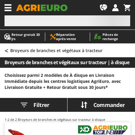
-1
Retour gratuit 30
Réparation
Pièces de
A
A
jrs
après‑vente
rechange
Abris de jardin
ABAC
<
Accessoires pour tracteurs tondeuses autoportés
AgriEuro Premium
Broyeurs de branches et végétaux à tracteur
Aérateurs Scarificateurs pour gazon
AgriEuro TOP-LINE
Broyeurs de branches et végétaux sur tracteur | à disque
Arracheuses de pommes de terre pour tracteur
AGT
Choisissez parmi 2 modèles de À disque en Livraison
Aspirateurs - Balais Électriques
Aima
Immédiate depuis les centres logistiques AgriEuro, avec
Aspirateurs à cendres
Airmec
Livraison Gratuite +
Retour Gratuit sous 30 jours*
Aspirateurs à feuilles sur roues
AL-KO
Aspirateurs de piscine
ALA 2000
Filtrer
Commander
Aspirateurs Multifonctions
Alce
1-2
de 2 Broyeurs de branches et végétaux sur tracteur à disque
Atomiseurs agricoles pour tracteurs
Alpina
Atomiseurs pour traitements
Ama