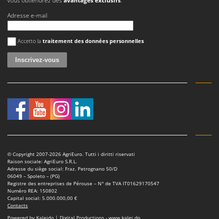
vous obtiendrez des
avantages exclusifs
.
Tondeuses autoportées
Lampacrescia - MGM
Adresse e-mail
Tondeuses débroussailleuses thermiques
Landxcape
Trancheuses
LAR Casalinghi
Une erreur est survenue
Accetto la
traitement des données personnelles
Trancheuses de sol
Lavor
Transpalettes
Linea VZ
Treuils de débardage
Lisam
Tronçonneuses
Lotusgrill
V
M
Vêtements de Sécurité
M.A.I.BO.
Vibroculteurs à tracteur
Macom
Macte Ovens
© Copyright 2007-2026 AgriEuro. Tutti i diritti riservati
Raison sociale: AgriEuro S.R.L.
Makita
Adresse du siège social: Fraz. Petrognano 50/D
06049 – Spoleto – (PG)
MAMMAMIA
Registre des entreprises de Pérouse – N° de TVA IT01629170547
Numéro REA: 150802
Marcato
Capital social: 5.000.000,00 €
Contacts
Marina Systems
Powered by Kaleido | Digital Productions - www.kalei.do